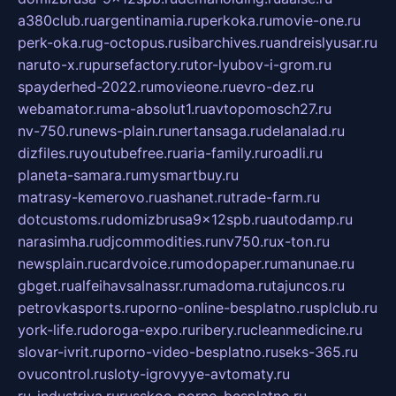
a380club.ru
argentinamia.ru
perkoka.ru
movie-one.ru
perk-oka.ru
g-octopus.ru
sibarchives.ru
andreislyusar.ru
naruto-x.ru
pursefactory.ru
tor-lyubov-i-grom.ru
spayderhed-2022.ru
movieone.ru
evro-dez.ru
webamator.ru
ma-absolut1.ru
avtopomosch27.ru
nv-750.ru
news-plain.ru
nertansaga.ru
delanalad.ru
dizfiles.ru
youtubefree.ru
aria-family.ru
roadli.ru
planeta-samara.ru
mysmartbuy.ru
matrasy-kemerovo.ru
ashanet.ru
trade-farm.ru
dotcustoms.ru
domizbrusa9x12spb.ru
autodamp.ru
narasimha.ru
djcommodities.ru
nv750.ru
x-ton.ru
newsplain.ru
cardvoice.ru
modopaper.ru
manunae.ru
gbget.ru
alfeihavsalnassr.ru
madoma.ru
tajuncos.ru
petrovkasports.ru
porno-online-besplatno.ru
splclub.ru
york-life.ru
doroga-expo.ru
ribery.ru
cleanmedicine.ru
slovar-ivrit.ru
porno-video-besplatno.ru
seks-365.ru
ovucontrol.ru
sloty-igrovyye-avtomaty.ru
ru-industriya.ru
russkoe-porno-besplatno.ru