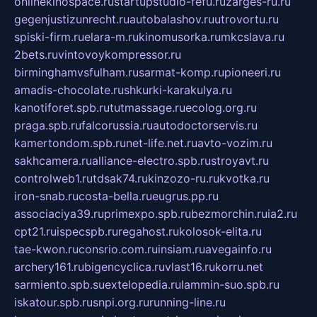
onlinekinospace.ru
startupstudio-fefu.ru
zarges-ru.ru
gegenjustizunrecht.ru
autobalashov.ru
utrovortu.ru
spiski-firm.ru
elara-m.ru
kinomusorka.ru
mkcslava.ru
2bets.ru
vintovoykompressor.ru
birminghamvsfulham.ru
sarmat-komp.ru
pioneeri.ru
amadis-chocolate.ru
shkurki-karakulya.ru
kanotiforet.spb.ru
tutmassage.ru
ecolog.org.ru
praga.spb.ru
falcorussia.ru
autodoctorservis.ru
kamertondom.spb.ru
net-life.net.ru
avto-vozim.ru
sakhcamera.ru
alliance-electro.spb.ru
stroyavt.ru
controlweb1.ru
tdsak74.ru
kinzozo-ru.ru
kvotka.ru
iron-snab.ru
costa-bella.ru
eugrus.pp.ru
associaciya39.ru
primexpo.spb.ru
bezmorchin.ru
ia2.ru
cpt21.ru
ispecspb.ru
regahost.ru
kolosok-elita.ru
tae-kwon.ru
consrio.com.ru
insiam.ru
avegainfo.ru
archery161.ru
bigencyclica.ru
vlast16.ru
korru.net
sarmiento.spb.su
extelopedia.ru
lammin-suo.spb.ru
iskatour.spb.ru
snpi.org.ru
running-line.ru