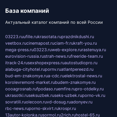
База компаний
Актуальный каталог компаний по всей России
03223.ru
ufille.ru
krasotata.ru
prazdnikdushi.ru
veetbox.ru
cinemapost.ru
ciam-fr.ru
kraft-you.ru
mega-press.ru
03223.ru
web-explore.ru
rastenuya.ru
eurovision-russia.ru
strah-news.ru
freeride-team.ru
itrack-24.ru
sexshopexpress.ru
autostudiopro.ru
alabuga-cityhotel.ru
pornv.ru
atlantpereezd.ru
bud-em-znakomye.ru
a-cdc.ru
elektrostal-news.ru
korolevremont-market.ru
budem-znakomye.ru
oooagrosnab.ru
fpodaso.ru
emfire.ru
pro-otdelky.ru
ukrasotki.ru
seksuzbek.ru
seks-uzbek.ru
porno-vk.ru
sovratili.ru
olecoon.ru
vd-dosug.ru
adonyev.ru
rbc-news.ru
porno-skvirt.ru
krospr.ru
13autor-kolonka.ru
sormol.ru
2rich.ru
hostel-65.ru