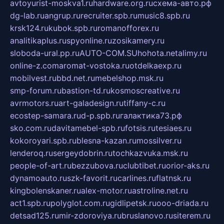
avtoyurist-moskva1.ru
hardware.org.ru
схема-авто.рф
dg-lab.ru
angrup.ru
recruiter.spb.ru
music8.spb.ru
krsk124.ru
kubok.spb.ru
romanofforex.ru
analitikaplus.ru
spyonline.ru
zosikamery.ru
sloboda-ural.pp.ru
AUTO-COM.SU
hohota.net
alimy.ru
online-z.com
aromat-vostoka.ru
otdelkaexp.ru
mobilvest.ru
bbd.net.ru
mebelshop.msk.ru
smp-forum.ru
bastion-td.ru
kosmoscreative.ru
avrmotors.ru
art-galadesign.ru
tiffany-c.ru
ecostep-samara.ru
d-p.spb.ru
галактика73.рф
sko.com.ru
davitamebel-spb.ru
fotsis.ru
tesiaes.ru
kokoroyari.spb.ru
blesna-kazan.ru
mossilver.ru
lenderoq.ru
sergeydobrin.ru
tochkazvuka.msk.ru
people-of-art.ru
bezzubova.ru
clubtibet.ru
orior-aks.ru
dynamoauto.ru
szk-favorit.ru
carlines.ru
flatnsk.ru
kingbolenskaner.ru
alex-motor.ru
astroline.net.ru
act1.spb.ru
polyglot.com.ru
gidlipetsk.ru
ooo-driada.ru
detsad125.ru
mir-zdoroviya.ru
bruslanovo.ru
siterem.ru