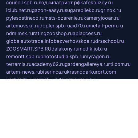
council.spb.ru
лодкипатриот.рф
kafekolizey.ru
iclub.net.ru
gazon-easy.ru
sugarepilekb.ru
grinox.ru
pylesostineco.ru
msts-ozarenie.ru
kameryjooan.ru
artemovskij.ru
dopler.spb.ru
aid70.ru
metall-perm.ru
ndm.msk.ru
ratingzooshop.ru
apiaccess.ru
globalautotrade.info
bezverhovskoe.ru
drsschool.ru
ZOOSMART.SPB.RU
dalakony.ru
medikijob.ru
remontt.spb.ru
photostudia.spb.ru
myragon.ru
terramia.ru
academy62.ru
gardengallereya.ru
rti.com.ru
artem-news.ru
biserinca.ru
krasnodarkurort.com
imshowtv.ru
mebel-v-tule.ru
mobtopik.ru
pcsecurity.net.ru
tool-sib.ru
multimetrunit.ru
sp-tour.ru
fan-cs.ru
santeh-russia.ru
symbian9.net.ru
DSHAIR.RU
tmmotors.spb.ru
xjocuricopii.com
musavtomat.msk.ru
obustrojdom.ru
sovetcik.ru
ybaranovskaya.ru
ppknews.ru
cult-alshei.ru
JAPANRUSSIA.RU
proekciyamebel.ru
imper-finans.ru
rim.org.ru
glamourai.ru
brassminus.ru
zabor-pro.ru
ftn.pp.ru