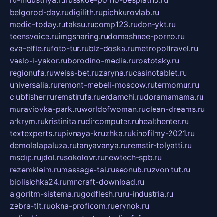
belgorod-day.ru
digilith.ru
pichkurovlab.ru
medic-today.ru
taksu.ru
comp123.ru
don-ykt.ru
teensvoice.ru
imgsharing.ru
domashnee-porno.ru
eva-elfie.ru
foto-tur.ru
biz-doska.ru
metropoltravel.ru
veslo-i-yakor.ru
borodino-media.ru
rostotsky.ru
regionufa.ru
weiss-bet.ru
zaryna.ru
casinotablet.ru
universalia.ru
remont-mebeli-moscow.ru
termomur.ru
clubfisher.ru
remstirufa.ru
erdamchi.ru
doramamama.ru
muraviovka-park.ru
worldofwoman.ru
clean-dreams.ru
arkrym.ru
kristinita.ru
dircomputer.ru
healthenter.ru
textexperts.ru
pivnaya-kruzhka.ru
kinofilmy-2021.ru
demolalapaluza.ru
tanyavanya.ru
remstir-tolyatti.ru
msdip.ru
jdol.ru
sokolovr.ru
newtech-spb.ru
rezemkleim.ru
massage-tai.ru
seonub.ru
zvonitut.ru
biolisichka24.ru
mncraft-download.ru
algoritm-sistema.ru
godflesh.ru
ru-industria.ru
zebra-tlt.ru
okna-proficom.ru
erynok.ru