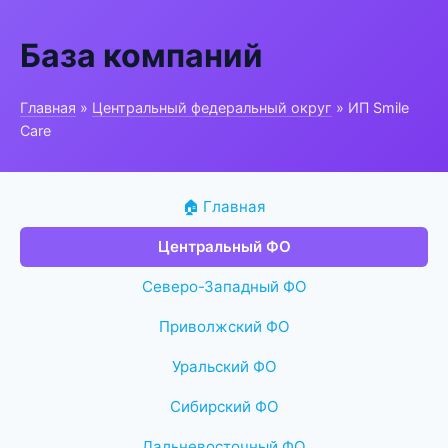
База компаний
Главная
»
Центральный федеральный округ
» ИП Smile
Care
🏠 Главная
Центральный ФО
Северо-Западный ФО
Приволжский ФО
Уральский ФО
Сибирский ФО
Дальневосточный ФО