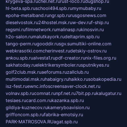
krygeva-spa.ru
chel.net.ru
rust-loco.ru
dugshop.ru
hl-beta.spb.ru
school494.spb.ru
mymubaby.ru
epoha-metalband.ru
ngr.spb.ru
rusgosnews.com
dieselvostok.ru
24hostel.msk.ru
w-dev.ru
f-ship.ru
regsmi.ru
filmnetwork.ru
malinasp.ru
kinosvin.ru
h2o-salon.ru
malutkayork.ru
deltaprim.spb.ru
tango-perm.ru
gooddir.ru
sgv.su
multiki-online.com
webkrasotki.com
cherinvest.ru
detskiy-ostrov.ru
ankou.spb.ru
alvesta1.ru
pdf-creator.ru
nix-files.org.ru
sakhatoday.ru
elektrikersymboler.ru
sputnikyes.ru
golf2club.msk.ru
aeforums.ru
zallclub.ru
multimodal.msk.ru
habaigry.ru
haikko.ru
sobakopedia.ru
isz-fest.ru
ewnc.info
screensaver-clock.net.ru
volnav.spb.ru
comnat.ru
npf.net.ru
7bit.pp.ru
kalugatur.ru
tesiaes.ru
card.com.ru
kazanka.spb.ru
gildiya-kuznecov.ru
kameryboavision.ru
griffoncom.spb.ru
fabrika-emotsiy.ru
PARK-MATROSOVA.RU
agat.spb.ru