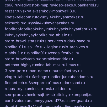
cs68.ru
vladivostok-map.ru
video-seks.ru
bankaribi.ru
raszar.ru
vskrytie-zamkov-moskva113.ru
lipetsktelecom.ru
tovudyi4kuhnyanazakaz.ru
seksuzb.ru
guzywia4kuhnyanazakaz.ru
fabrikaofabrikaokuhny.ru
kuhnyaekuhnyaafabrika.ru
kuhnyaykuhnyayfabrika.ru
e-abis1c.ru
store-brawl-stars.ru
kts-services.ru
dark-sand.ru
sindika-01.ru
sp-life.ru
x-legion.ru
sib-archives.ru
e-abis-1-c.ru
sindika01.ru
venda-festival.ru
store-brawlstars.ru
dooraleksandria.ru
antenna-highly.ru
mine-lab-msk.ru
1-mus.ru
3-sex-porn.ru
ban-damn.ru
purse-factory.ru
viagra-tablet.ru
fasbags.ru
adler-jun.ru
bandamn.ru
fincontech.ru
3sexporn.ru
1mus.ru
darksand.ru
rebus-toys.ru
minelab-msk.ru
rtdco.ru
seo-prodvizhenie-sajtov-stroitelnyh-kompanij.ru
card-voice.ru
rulonnyygazon177.ru
snow-guard.ru
domizbrusa-9x12spb.ru
demaholding.ru
aalse.ru