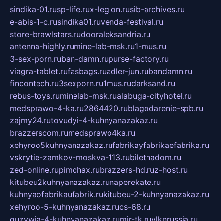
sindika-01.ru
sp-life.ru
x-legion.ru
sib-archives.ru
e-abis-1-c.ru
sindika01.ru
venda-festival.ru
store-brawlstars.ru
dooraleksandria.ru
antenna-highly.ru
mine-lab-msk.ru
1-mus.ru
3-sex-porn.ru
ban-damn.ru
purse-factory.ru
viagra-tablet.ru
fasbags.ru
adler-jun.ru
bandamn.ru
fincontech.ru
3sexporn.ru
1mus.ru
darksand.ru
rebus-toys.ru
minelab-msk.ru
alabuga-cityhotel.ru
medsprawo-4-ka.ru
2864420.ru
blagodarenie-spb.ru
zajmy24.ru
tovudyi-4-kuhnyanazakaz.ru
brazzerscom.ru
medsprawo4ka.ru
xehyroo5kuhnyanazakaz.ru
fabrikayfabrikaefabrika.ru
vskrytie-zamkov-moskva-113.ru
biletnadom.ru
zed-online.ru
pimchax.ru
brazzers-hd.ru
z-host.ru
kitubeu2kuhnyanazakaz.ru
naperekate.ru
kuhnyaofabrikaufabrik.ru
kitubeu-2-kuhnyanazakaz.ru
xehyroo-5-kuhnyanazakaz.ru
cs-68.ru
guzywia-4-kuhnyanazakaz.ru
mir-tk.ru
vlknrussia.ru