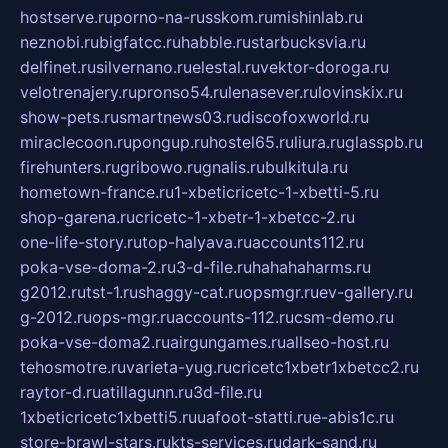
hostserve.ru
porno-na-russkom.ru
mishinlab.ru
neznobi.ru
bigfatcc.ru
habble.ru
starbucksvia.ru
delfinet.ru
silvernano.ru
elestal.ru
vektor-doroga.ru
velotrenajery.ru
pronso54.ru
lenasever.ru
lovinskix.ru
show-pets.ru
smartnews03.ru
discofoxworld.ru
miraclecoon.ru
pongup.ru
hostel65.ru
liura.ru
glasspb.ru
firehunters.ru
gribowo.ru
gnalis.ru
bulkitula.ru
hometown-france.ru
1-xbeticricetc-1-xbetti-5.ru
shop-garena.ru
cricetc-1-xbetr-1-xbetcc-2.ru
one-life-story.ru
top-halyava.ru
accounts112.ru
poka-vse-doma-2.ru
3-d-file.ru
hahahaharms.ru
g2012.ru
tst-1.ru
shaggy-cat.ru
opsmgr.ru
ev-gallery.ru
g-2012.ru
ops-mgr.ru
accounts-112.ru
csm-demo.ru
poka-vse-doma2.ru
airgungames.ru
allseo-host.ru
tehosmotre.ru
varieta-yug.ru
cricetc1xbetr1xbetcc2.ru
raytor-d.ru
atillagunn.ru
3d-file.ru
1xbeticricetc1xbetti5.ru
uafoot-statti.ru
e-abis1c.ru
store-brawl-stars.ru
kts-services.ru
dark-sand.ru