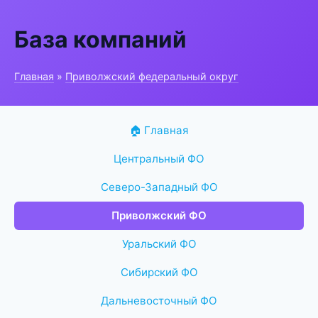
База компаний
Главная
»
Приволжский федеральный округ
🏠 Главная
Центральный ФО
Северо-Западный ФО
Приволжский ФО
Уральский ФО
Сибирский ФО
Дальневосточный ФО