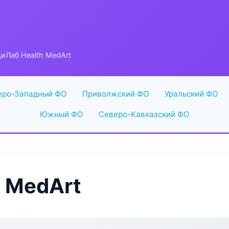
иЛаб Health MedArt
еро-Западный ФО
Приволжский ФО
Уральский ФО
Южный ФО
Северо-Кавказский ФО
 MedArt