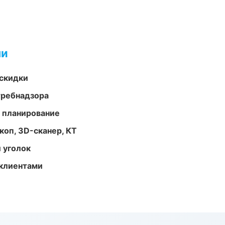
ми
скидки
требнадзора
 планирование
оп, 3D-сканер, КТ
 уголок
 клиентами