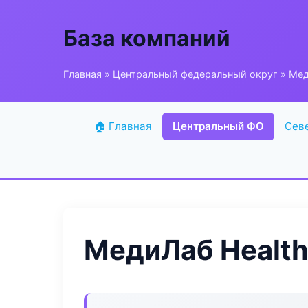
База компаний
Главная
»
Центральный федеральный округ
» Мед
🏠 Главная
Центральный ФО
Сев
МедиЛаб Health