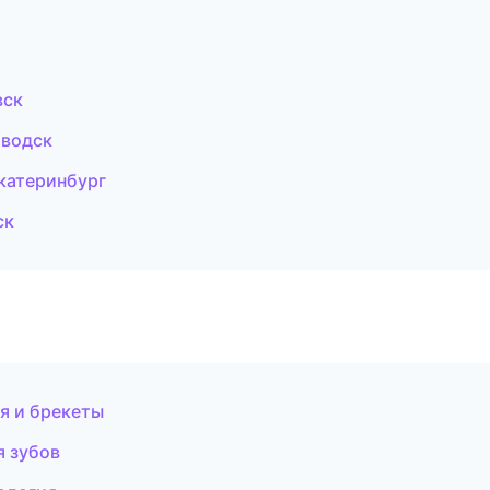
вск
аводск
катеринбург
ск
я и брекеты
я зубов