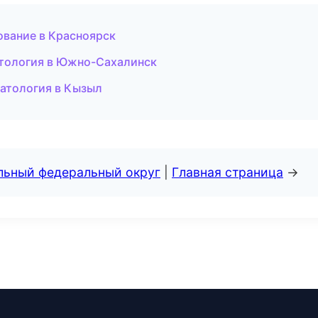
вание в Красноярск
нтология в Южно-Сахалинск
матология в Кызыл
альный федеральный округ
|
Главная страница
→