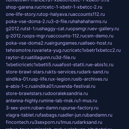
shop-garena.ru
cricetc-1-xbetr-1-xbetcc-2.ru
one-life-story.ru
top-halyava.ru
accounts112.ru
poka-vse-doma-2.ru
3-d-file.ru
hahahaharms.ru
g2012.ru
tst-1.ru
shaggy-cat.ru
opsmgr.ru
ev-gallery.ru
g-2012.ru
ops-mgr.ru
accounts-112.ru
csm-demo.ru
poka-vse-doma2.ru
airgungames.ru
allseo-host.ru
tehosmotre.ru
varieta-yug.ru
cricetc1xbetr1xbetcc2.ru
raytor-d.ru
atillagunn.ru
3d-file.ru
1xbeticricetc1xbetti5.ru
uafoot-statti.ru
e-abis1c.ru
store-brawl-stars.ru
kts-services.ru
dark-sand.ru
sindika-01.ru
sp-life.ru
x-legion.ru
sib-archives.ru
e-abis-1-c.ru
sindika01.ru
venda-festival.ru
store-brawlstars.ru
dooraleksandria.ru
antenna-highly.ru
mine-lab-msk.ru
1-mus.ru
3-sex-porn.ru
ban-damn.ru
purse-factory.ru
viagra-tablet.ru
fasbags.ru
adler-jun.ru
bandamn.ru
fincontech.ru
3sexporn.ru
1mus.ru
darksand.ru