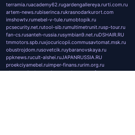
terramia.ru
academy62.ru
gardengallereya.ru
rti.com.ru
artem-news.ru
biserinca.ru
krasnodarkurort.com
imshowtv.ru
mebel-v-tule.ru
mobtopik.ru
pcsecurity.net.ru
tool-sib.ru
multimetrunit.ru
sp-tour.ru
fan-cs.ru
santeh-russia.ru
symbian9.net.ru
DSHAIR.RU
tmmotors.spb.ru
xjocuricopii.com
musavtomat.msk.ru
obustrojdom.ru
sovetcik.ru
ybaranovskaya.ru
ppknews.ru
cult-alshei.ru
JAPANRUSSIA.RU
proekciyamebel.ru
imper-finans.ru
rim.org.ru
glamourai.ru
brassminus.ru
zabor-pro.ru
ftn.pp.ru
dorogoe58.ru
laimengpacker.ru
kuzova-zapchasti.ru
sageerp.ru
taxodrom.ru
dsrazvitie.ru
hardcity.net.ru
ratinghomegames.ru
topservice25.ru
gubernyan.ru
gtglasslined.ru
ii4.ru
tssport.spb.ru
andorra24.com
blackwallstreet.ru
oboimos.ru
optim-doors.com.ru
ikuch.ru
nycr.org.ru
npa21.ru
vremya-ch.spb.ru
desert000.ru
ivtorgi.ru
ifiori.ru
catalog-statei.ru
dcv.org.ru
spetsmaster174.ru
ipkameryhiseeu.ru