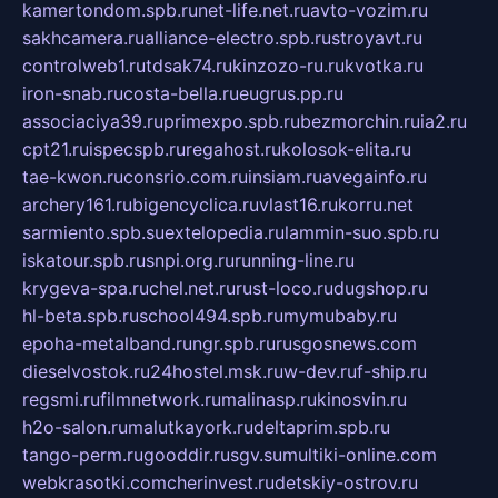
kamertondom.spb.ru
net-life.net.ru
avto-vozim.ru
sakhcamera.ru
alliance-electro.spb.ru
stroyavt.ru
controlweb1.ru
tdsak74.ru
kinzozo-ru.ru
kvotka.ru
iron-snab.ru
costa-bella.ru
eugrus.pp.ru
associaciya39.ru
primexpo.spb.ru
bezmorchin.ru
ia2.ru
cpt21.ru
ispecspb.ru
regahost.ru
kolosok-elita.ru
tae-kwon.ru
consrio.com.ru
insiam.ru
avegainfo.ru
archery161.ru
bigencyclica.ru
vlast16.ru
korru.net
sarmiento.spb.su
extelopedia.ru
lammin-suo.spb.ru
iskatour.spb.ru
snpi.org.ru
running-line.ru
krygeva-spa.ru
chel.net.ru
rust-loco.ru
dugshop.ru
hl-beta.spb.ru
school494.spb.ru
mymubaby.ru
epoha-metalband.ru
ngr.spb.ru
rusgosnews.com
dieselvostok.ru
24hostel.msk.ru
w-dev.ru
f-ship.ru
regsmi.ru
filmnetwork.ru
malinasp.ru
kinosvin.ru
h2o-salon.ru
malutkayork.ru
deltaprim.spb.ru
tango-perm.ru
gooddir.ru
sgv.su
multiki-online.com
webkrasotki.com
cherinvest.ru
detskiy-ostrov.ru