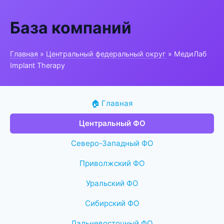
База компаний
Главная
»
Центральный федеральный округ
» МедиЛаб
Implant Therapy
🏠 Главная
Центральный ФО
Северо-Западный ФО
Приволжский ФО
Уральский ФО
Сибирский ФО
Дальневосточный ФО