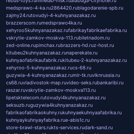
rebus-toys.ru
minelab-msk.ru
alabuga-cityhotel.ru
medsprawo-4-ka.ru
2864420.ru
blagodarenie-spb.ru
zajmy24.ru
tovudyi-4-kuhnyanazakaz.ru
brazzerscom.ru
medsprawo4ka.ru
xehyroo5kuhnyanazakaz.ru
fabrikayfabrikaefabrika.ru
vskrytie-zamkov-moskva-113.ru
biletnadom.ru
zed-online.ru
pimchax.ru
brazzers-hd.ru
z-host.ru
kitubeu2kuhnyanazakaz.ru
naperekate.ru
kuhnyaofabrikaufabrik.ru
kitubeu-2-kuhnyanazakaz.ru
xehyroo-5-kuhnyanazakaz.ru
cs-68.ru
guzywia-4-kuhnyanazakaz.ru
mir-tk.ru
vlknrussia.ru
cs68.ru
vladivostok-map.ru
video-seks.ru
bankaribi.ru
raszar.ru
vskrytie-zamkov-moskva113.ru
lipetsktelecom.ru
tovudyi4kuhnyanazakaz.ru
seksuzb.ru
guzywia4kuhnyanazakaz.ru
fabrikaofabrikaokuhny.ru
kuhnyaekuhnyaafabrika.ru
kuhnyaykuhnyayfabrika.ru
e-abis1c.ru
store-brawl-stars.ru
kts-services.ru
dark-sand.ru