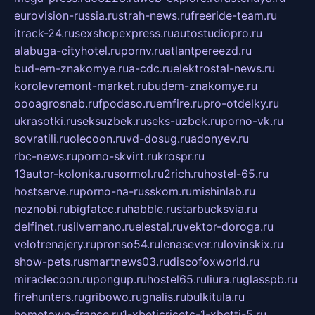
eurovision-russia.ru
strah-news.ru
freeride-team.ru
itrack-24.ru
sexshopexpress.ru
autostudiopro.ru
alabuga-cityhotel.ru
pornv.ru
atlantpereezd.ru
bud-em-znakomye.ru
a-cdc.ru
elektrostal-news.ru
korolevremont-market.ru
budem-znakomye.ru
oooagrosnab.ru
fpodaso.ru
emfire.ru
pro-otdelky.ru
ukrasotki.ru
seksuzbek.ru
seks-uzbek.ru
porno-vk.ru
sovratili.ru
olecoon.ru
vd-dosug.ru
adonyev.ru
rbc-news.ru
porno-skvirt.ru
krospr.ru
13autor-kolonka.ru
sormol.ru
2rich.ru
hostel-65.ru
hostserve.ru
porno-na-russkom.ru
mishinlab.ru
neznobi.ru
bigfatcc.ru
habble.ru
starbucksvia.ru
delfinet.ru
silvernano.ru
elestal.ru
vektor-doroga.ru
velotrenajery.ru
pronso54.ru
lenasever.ru
lovinskix.ru
show-pets.ru
smartnews03.ru
discofoxworld.ru
miraclecoon.ru
pongup.ru
hostel65.ru
liura.ru
glasspb.ru
firehunters.ru
gribowo.ru
gnalis.ru
bulkitula.ru
hometown-france.ru
1-xbeticricetc-1-xbetti-5.ru