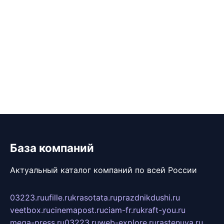
База компаний
Актуальный каталог компаний по всей России
03223.ru
ufille.ru
krasotata.ru
prazdnikdushi.ru
veetbox.ru
cinemapost.ru
ciam-fr.ru
kraft-you.ru
mega-press.ru
03223.ru
web-explore.ru
rastenuya.ru