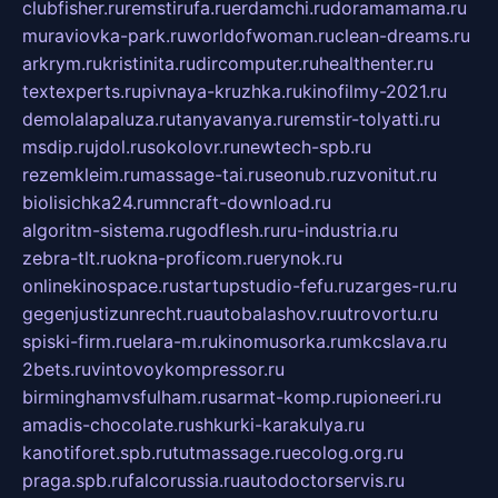
clubfisher.ru
remstirufa.ru
erdamchi.ru
doramamama.ru
muraviovka-park.ru
worldofwoman.ru
clean-dreams.ru
arkrym.ru
kristinita.ru
dircomputer.ru
healthenter.ru
textexperts.ru
pivnaya-kruzhka.ru
kinofilmy-2021.ru
demolalapaluza.ru
tanyavanya.ru
remstir-tolyatti.ru
msdip.ru
jdol.ru
sokolovr.ru
newtech-spb.ru
rezemkleim.ru
massage-tai.ru
seonub.ru
zvonitut.ru
biolisichka24.ru
mncraft-download.ru
algoritm-sistema.ru
godflesh.ru
ru-industria.ru
zebra-tlt.ru
okna-proficom.ru
erynok.ru
onlinekinospace.ru
startupstudio-fefu.ru
zarges-ru.ru
gegenjustizunrecht.ru
autobalashov.ru
utrovortu.ru
spiski-firm.ru
elara-m.ru
kinomusorka.ru
mkcslava.ru
2bets.ru
vintovoykompressor.ru
birminghamvsfulham.ru
sarmat-komp.ru
pioneeri.ru
amadis-chocolate.ru
shkurki-karakulya.ru
kanotiforet.spb.ru
tutmassage.ru
ecolog.org.ru
praga.spb.ru
falcorussia.ru
autodoctorservis.ru