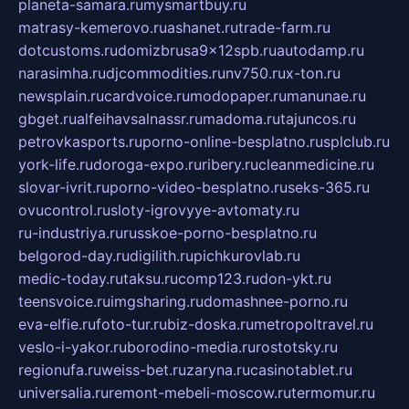
planeta-samara.ru
mysmartbuy.ru
matrasy-kemerovo.ru
ashanet.ru
trade-farm.ru
dotcustoms.ru
domizbrusa9x12spb.ru
autodamp.ru
narasimha.ru
djcommodities.ru
nv750.ru
x-ton.ru
newsplain.ru
cardvoice.ru
modopaper.ru
manunae.ru
gbget.ru
alfeihavsalnassr.ru
madoma.ru
tajuncos.ru
petrovkasports.ru
porno-online-besplatno.ru
splclub.ru
york-life.ru
doroga-expo.ru
ribery.ru
cleanmedicine.ru
slovar-ivrit.ru
porno-video-besplatno.ru
seks-365.ru
ovucontrol.ru
sloty-igrovyye-avtomaty.ru
ru-industriya.ru
russkoe-porno-besplatno.ru
belgorod-day.ru
digilith.ru
pichkurovlab.ru
medic-today.ru
taksu.ru
comp123.ru
don-ykt.ru
teensvoice.ru
imgsharing.ru
domashnee-porno.ru
eva-elfie.ru
foto-tur.ru
biz-doska.ru
metropoltravel.ru
veslo-i-yakor.ru
borodino-media.ru
rostotsky.ru
regionufa.ru
weiss-bet.ru
zaryna.ru
casinotablet.ru
universalia.ru
remont-mebeli-moscow.ru
termomur.ru