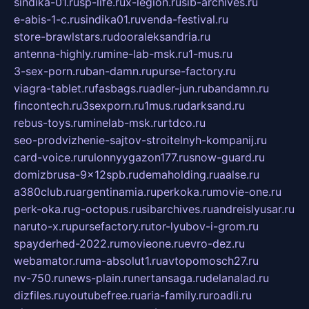
sindika-01.ru
sp-life.ru
x-legion.ru
sib-archives.ru
e-abis-1-c.ru
sindika01.ru
venda-festival.ru
store-brawlstars.ru
dooraleksandria.ru
antenna-highly.ru
mine-lab-msk.ru
1-mus.ru
3-sex-porn.ru
ban-damn.ru
purse-factory.ru
viagra-tablet.ru
fasbags.ru
adler-jun.ru
bandamn.ru
fincontech.ru
3sexporn.ru
1mus.ru
darksand.ru
rebus-toys.ru
minelab-msk.ru
rtdco.ru
seo-prodvizhenie-sajtov-stroitelnyh-kompanij.ru
card-voice.ru
rulonnyygazon177.ru
snow-guard.ru
domizbrusa-9x12spb.ru
demaholding.ru
aalse.ru
a380club.ru
argentinamia.ru
perkoka.ru
movie-one.ru
perk-oka.ru
g-octopus.ru
sibarchives.ru
andreislyusar.ru
naruto-x.ru
pursefactory.ru
tor-lyubov-i-grom.ru
spayderhed-2022.ru
movieone.ru
evro-dez.ru
webamator.ru
ma-absolut1.ru
avtopomosch27.ru
nv-750.ru
news-plain.ru
nertansaga.ru
delanalad.ru
dizfiles.ru
youtubefree.ru
aria-family.ru
roadli.ru