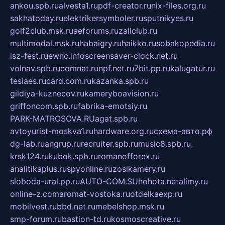
ankou.spb.ru
alvesta1.ru
pdf-creator.ru
nix-files.org.ru
sakhatoday.ru
elektrikersymboler.ru
sputnikyes.ru
golf2club.msk.ru
aeforums.ru
zallclub.ru
multimodal.msk.ru
habaigry.ru
haikko.ru
sobakopedia.ru
isz-fest.ru
ewnc.info
screensaver-clock.net.ru
volnav.spb.ru
comnat.ru
npf.net.ru
7bit.pp.ru
kalugatur.ru
tesiaes.ru
card.com.ru
kazanka.spb.ru
gildiya-kuznecov.ru
kameryboavision.ru
griffoncom.spb.ru
fabrika-emotsiy.ru
PARK-MATROSOVA.RU
agat.spb.ru
avtoyurist-moskva1.ru
hardware.org.ru
схема-авто.рф
dg-lab.ru
angrup.ru
recruiter.spb.ru
music8.spb.ru
krsk124.ru
kubok.spb.ru
romanofforex.ru
analitikaplus.ru
spyonline.ru
zosikamery.ru
sloboda-ural.pp.ru
AUTO-COM.SU
hohota.net
alimy.ru
online-z.com
aromat-vostoka.ru
otdelkaexp.ru
mobilvest.ru
bbd.net.ru
mebelshop.msk.ru
smp-forum.ru
bastion-td.ru
kosmoscreative.ru