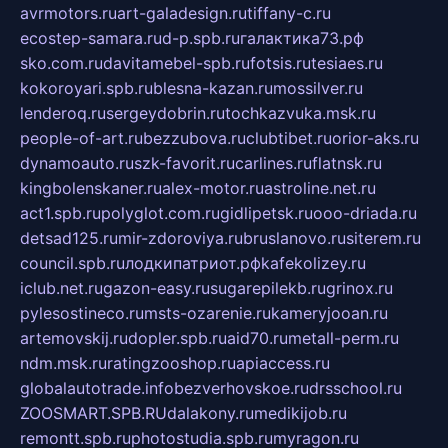
avrmotors.ru
art-galadesign.ru
tiffany-c.ru
ecostep-samara.ru
d-p.spb.ru
галактика73.рф
sko.com.ru
davitamebel-spb.ru
fotsis.ru
tesiaes.ru
kokoroyari.spb.ru
blesna-kazan.ru
mossilver.ru
lenderoq.ru
sergeydobrin.ru
tochkazvuka.msk.ru
people-of-art.ru
bezzubova.ru
clubtibet.ru
orior-aks.ru
dynamoauto.ru
szk-favorit.ru
carlines.ru
flatnsk.ru
kingbolenskaner.ru
alex-motor.ru
astroline.net.ru
act1.spb.ru
polyglot.com.ru
gidlipetsk.ru
ooo-driada.ru
detsad125.ru
mir-zdoroviya.ru
bruslanovo.ru
siterem.ru
council.spb.ru
лодкипатриот.рф
kafekolizey.ru
iclub.net.ru
gazon-easy.ru
sugarepilekb.ru
grinox.ru
pylesostineco.ru
msts-ozarenie.ru
kameryjooan.ru
artemovskij.ru
dopler.spb.ru
aid70.ru
metall-perm.ru
ndm.msk.ru
ratingzooshop.ru
apiaccess.ru
globalautotrade.info
bezverhovskoe.ru
drsschool.ru
ZOOSMART.SPB.RU
dalakony.ru
medikijob.ru
remontt.spb.ru
photostudia.spb.ru
myragon.ru