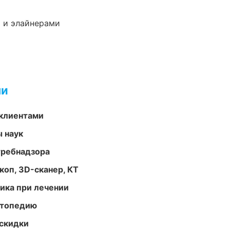
 и элайнерами
ми
 клиентами
ы наук
требнадзора
оп, 3D-сканер, КТ
тика при лечении
ортопедию
скидки