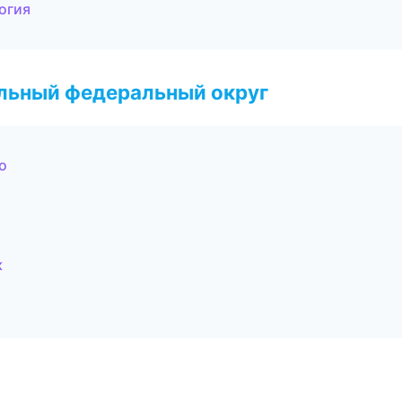
огия
альный федеральный округ
о
к