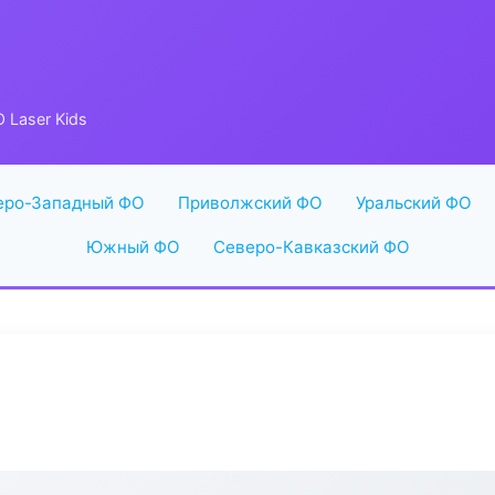
 Laser Kids
еро-Западный ФО
Приволжский ФО
Уральский ФО
Южный ФО
Северо-Кавказский ФО