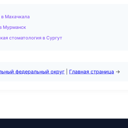
 в Махачкала
 в Мурманск
кая стоматология в Сургут
альный федеральный округ
|
Главная страница
→