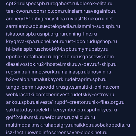
cpt21.ru
ispecspb.ru
regahost.ru
kolosok-elita.ru
tae-kwon.ru
consrio.com.ru
insiam.ru
avegainfo.ru
archery161.ru
bigencyclica.ru
vlast16.ru
korru.net
sarmiento.spb.su
extelopedia.ru
lammin-suo.spb.ru
iskatour.spb.ru
snpi.org.ru
running-line.ru
krygeva-spa.ru
chel.net.ru
rust-loco.ru
dugshop.ru
hl-beta.spb.ru
school494.spb.ru
mymubaby.ru
epoha-metalband.ru
ngr.spb.ru
rusgosnews.com
dieselvostok.ru
24hostel.msk.ru
w-dev.ru
f-ship.ru
regsmi.ru
filmnetwork.ru
malinasp.ru
kinosvin.ru
h2o-salon.ru
malutkayork.ru
deltaprim.spb.ru
tango-perm.ru
gooddir.ru
sgv.su
multiki-online.com
webkrasotki.com
cherinvest.ru
detskiy-ostrov.ru
ankou.spb.ru
alvesta1.ru
pdf-creator.ru
nix-files.org.ru
sakhatoday.ru
elektrikersymboler.ru
sputnikyes.ru
golf2club.msk.ru
aeforums.ru
zallclub.ru
multimodal.msk.ru
habaigry.ru
haikko.ru
sobakopedia.ru
isz-fest.ru
ewnc.info
screensaver-clock.net.ru