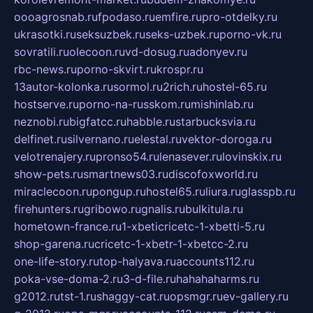
oooagrosnab.ru
fpodaso.ru
emfire.ru
pro-otdelky.ru
ukrasotki.ru
seksuzbek.ru
seks-uzbek.ru
porno-vk.ru
sovratili.ru
olecoon.ru
vd-dosug.ru
adonyev.ru
rbc-news.ru
porno-skvirt.ru
krospr.ru
13autor-kolonka.ru
sormol.ru
2rich.ru
hostel-65.ru
hostserve.ru
porno-na-russkom.ru
mishinlab.ru
neznobi.ru
bigfatcc.ru
habble.ru
starbucksvia.ru
delfinet.ru
silvernano.ru
elestal.ru
vektor-doroga.ru
velotrenajery.ru
pronso54.ru
lenasever.ru
lovinskix.ru
show-pets.ru
smartnews03.ru
discofoxworld.ru
miraclecoon.ru
pongup.ru
hostel65.ru
liura.ru
glasspb.ru
firehunters.ru
gribowo.ru
gnalis.ru
bulkitula.ru
hometown-france.ru
1-xbeticricetc-1-xbetti-5.ru
shop-garena.ru
cricetc-1-xbetr-1-xbetcc-2.ru
one-life-story.ru
top-halyava.ru
accounts112.ru
poka-vse-doma-2.ru
3-d-file.ru
hahahaharms.ru
g2012.ru
tst-1.ru
shaggy-cat.ru
opsmgr.ru
ev-gallery.ru