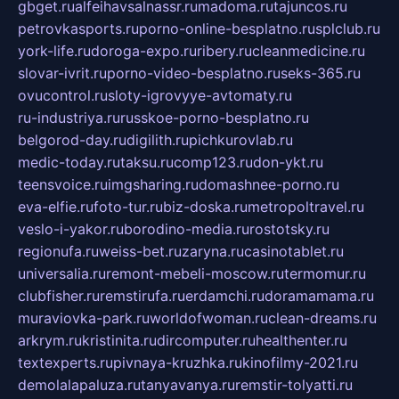
gbget.ru
alfeihavsalnassr.ru
madoma.ru
tajuncos.ru
petrovkasports.ru
porno-online-besplatno.ru
splclub.ru
york-life.ru
doroga-expo.ru
ribery.ru
cleanmedicine.ru
slovar-ivrit.ru
porno-video-besplatno.ru
seks-365.ru
ovucontrol.ru
sloty-igrovyye-avtomaty.ru
ru-industriya.ru
russkoe-porno-besplatno.ru
belgorod-day.ru
digilith.ru
pichkurovlab.ru
medic-today.ru
taksu.ru
comp123.ru
don-ykt.ru
teensvoice.ru
imgsharing.ru
domashnee-porno.ru
eva-elfie.ru
foto-tur.ru
biz-doska.ru
metropoltravel.ru
veslo-i-yakor.ru
borodino-media.ru
rostotsky.ru
regionufa.ru
weiss-bet.ru
zaryna.ru
casinotablet.ru
universalia.ru
remont-mebeli-moscow.ru
termomur.ru
clubfisher.ru
remstirufa.ru
erdamchi.ru
doramamama.ru
muraviovka-park.ru
worldofwoman.ru
clean-dreams.ru
arkrym.ru
kristinita.ru
dircomputer.ru
healthenter.ru
textexperts.ru
pivnaya-kruzhka.ru
kinofilmy-2021.ru
demolalapaluza.ru
tanyavanya.ru
remstir-tolyatti.ru