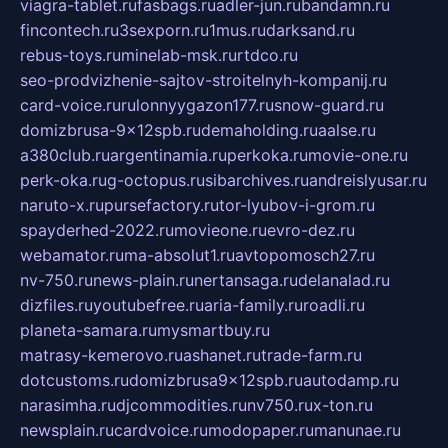
viagra-tablet.ru
fasbags.ru
adler-jun.ru
bandamn.ru
fincontech.ru
3sexporn.ru
1mus.ru
darksand.ru
rebus-toys.ru
minelab-msk.ru
rtdco.ru
seo-prodvizhenie-sajtov-stroitelnyh-kompanij.ru
card-voice.ru
rulonnyygazon177.ru
snow-guard.ru
domizbrusa-9x12spb.ru
demaholding.ru
aalse.ru
a380club.ru
argentinamia.ru
perkoka.ru
movie-one.ru
perk-oka.ru
g-octopus.ru
sibarchives.ru
andreislyusar.ru
naruto-x.ru
pursefactory.ru
tor-lyubov-i-grom.ru
spayderhed-2022.ru
movieone.ru
evro-dez.ru
webamator.ru
ma-absolut1.ru
avtopomosch27.ru
nv-750.ru
news-plain.ru
nertansaga.ru
delanalad.ru
dizfiles.ru
youtubefree.ru
aria-family.ru
roadli.ru
planeta-samara.ru
mysmartbuy.ru
matrasy-kemerovo.ru
ashanet.ru
trade-farm.ru
dotcustoms.ru
domizbrusa9x12spb.ru
autodamp.ru
narasimha.ru
djcommodities.ru
nv750.ru
x-ton.ru
newsplain.ru
cardvoice.ru
modopaper.ru
manunae.ru