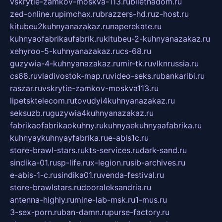
vskrytie-zamkov-moskva-113.ru
biletnadom.ru
zed-online.ru
pimchax.ru
brazzers-hd.ru
z-host.ru
kitubeu2kuhnyanazakaz.ru
naperekate.ru
kuhnyaofabrikaufabrik.ru
kitubeu-2-kuhnyanazakaz.ru
xehyroo-5-kuhnyanazakaz.ru
cs-68.ru
guzywia-4-kuhnyanazakaz.ru
mir-tk.ru
vlknrussia.ru
cs68.ru
vladivostok-map.ru
video-seks.ru
bankaribi.ru
raszar.ru
vskrytie-zamkov-moskva113.ru
lipetsktelecom.ru
tovudyi4kuhnyanazakaz.ru
seksuzb.ru
guzywia4kuhnyanazakaz.ru
fabrikaofabrikaokuhny.ru
kuhnyaekuhnyaafabrika.ru
kuhnyaykuhnyayfabrika.ru
e-abis1c.ru
store-brawl-stars.ru
kts-services.ru
dark-sand.ru
sindika-01.ru
sp-life.ru
x-legion.ru
sib-archives.ru
e-abis-1-c.ru
sindika01.ru
venda-festival.ru
store-brawlstars.ru
dooraleksandria.ru
antenna-highly.ru
mine-lab-msk.ru
1-mus.ru
3-sex-porn.ru
ban-damn.ru
purse-factory.ru