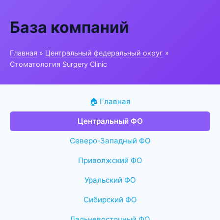
База компаний
Главная
»
Центральный федеральный округ
»
Стоматология Surgery Clinic
🏠 Главная
Центральный ФО
Северо-Западный ФО
Приволжский ФО
Уральский ФО
Сибирский ФО
Дальневосточный ФО