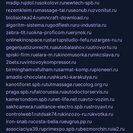
msdip.ru
jdol.ru
sokolovr.ru
newtech-spb.ru
rezemkleim.ru
massage-tai.ru
seonub.ru
zvonitut.ru
biolisichka24.ru
mncraft-download.ru
algoritm-sistema.ru
godflesh.ru
ru-industria.ru
zebra-tlt.ru
okna-proficom.ru
erynok.ru
onlinekinospace.ru
startupstudio-fefu.ru
zarges-ru.ru
gegenjustizunrecht.ru
autobalashov.ru
utrovortu.ru
spiski-firm.ru
elara-m.ru
kinomusorka.ru
mkcslava.ru
2bets.ru
vintovoykompressor.ru
birminghamvsfulham.ru
sarmat-komp.ru
pioneeri.ru
amadis-chocolate.ru
shkurki-karakulya.ru
kanotiforet.spb.ru
tutmassage.ru
ecolog.org.ru
praga.spb.ru
falcorussia.ru
autodoctorservis.ru
kamertondom.spb.ru
net-life.net.ru
avto-vozim.ru
sakhcamera.ru
alliance-electro.spb.ru
stroyavt.ru
controlweb1.ru
tdsak74.ru
kinzozo-ru.ru
kvotka.ru
iron-snab.ru
costa-bella.ru
eugrus.pp.ru
associaciya39.ru
primexpo.spb.ru
bezmorchin.ru
ia2.ru