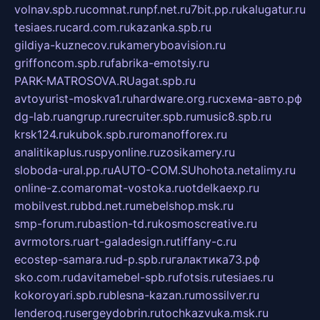
volnav.spb.ru
comnat.ru
npf.net.ru
7bit.pp.ru
kalugatur.ru
tesiaes.ru
card.com.ru
kazanka.spb.ru
gildiya-kuznecov.ru
kameryboavision.ru
griffoncom.spb.ru
fabrika-emotsiy.ru
PARK-MATROSOVA.RU
agat.spb.ru
avtoyurist-moskva1.ru
hardware.org.ru
схема-авто.рф
dg-lab.ru
angrup.ru
recruiter.spb.ru
music8.spb.ru
krsk124.ru
kubok.spb.ru
romanofforex.ru
analitikaplus.ru
spyonline.ru
zosikamery.ru
sloboda-ural.pp.ru
AUTO-COM.SU
hohota.net
alimy.ru
online-z.com
aromat-vostoka.ru
otdelkaexp.ru
mobilvest.ru
bbd.net.ru
mebelshop.msk.ru
smp-forum.ru
bastion-td.ru
kosmoscreative.ru
avrmotors.ru
art-galadesign.ru
tiffany-c.ru
ecostep-samara.ru
d-p.spb.ru
галактика73.рф
sko.com.ru
davitamebel-spb.ru
fotsis.ru
tesiaes.ru
kokoroyari.spb.ru
blesna-kazan.ru
mossilver.ru
lenderoq.ru
sergeydobrin.ru
tochkazvuka.msk.ru