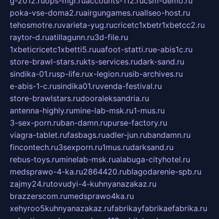
g-2012.ru
ops-mgr.ru
accounts-112.ru
csm-demo.ru
poka-vse-doma2.ru
airgungames.ru
allseo-host.ru
tehosmotre.ru
varieta-yug.ru
cricetc1xbetr1xbetcc2.ru
raytor-d.ru
atillagunn.ru
3d-file.ru
1xbeticricetc1xbetti5.ru
uafoot-statti.ru
e-abis1c.ru
store-brawl-stars.ru
kts-services.ru
dark-sand.ru
sindika-01.ru
sp-life.ru
x-legion.ru
sib-archives.ru
e-abis-1-c.ru
sindika01.ru
venda-festival.ru
store-brawlstars.ru
dooraleksandria.ru
antenna-highly.ru
mine-lab-msk.ru
1-mus.ru
3-sex-porn.ru
ban-damn.ru
purse-factory.ru
viagra-tablet.ru
fasbags.ru
adler-jun.ru
bandamn.ru
fincontech.ru
3sexporn.ru
1mus.ru
darksand.ru
rebus-toys.ru
minelab-msk.ru
alabuga-cityhotel.ru
medsprawo-4-ka.ru
2864420.ru
blagodarenie-spb.ru
zajmy24.ru
tovudyi-4-kuhnyanazakaz.ru
brazzerscom.ru
medsprawo4ka.ru
xehyroo5kuhnyanazakaz.ru
fabrikayfabrikaefabrika.ru