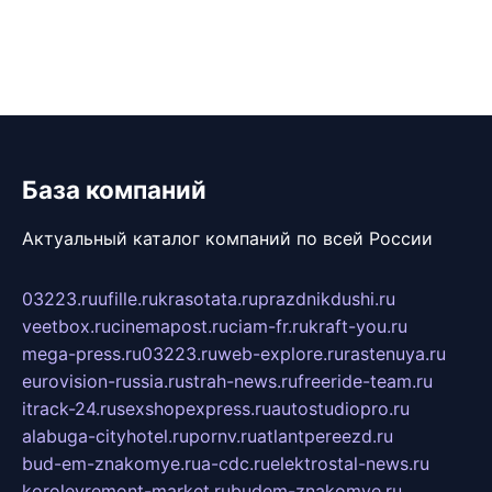
База компаний
Актуальный каталог компаний по всей России
03223.ru
ufille.ru
krasotata.ru
prazdnikdushi.ru
veetbox.ru
cinemapost.ru
ciam-fr.ru
kraft-you.ru
mega-press.ru
03223.ru
web-explore.ru
rastenuya.ru
eurovision-russia.ru
strah-news.ru
freeride-team.ru
itrack-24.ru
sexshopexpress.ru
autostudiopro.ru
alabuga-cityhotel.ru
pornv.ru
atlantpereezd.ru
bud-em-znakomye.ru
a-cdc.ru
elektrostal-news.ru
korolevremont-market.ru
budem-znakomye.ru