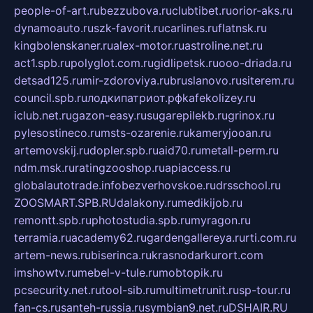
people-of-art.ru
bezzubova.ru
clubtibet.ru
orior-aks.ru
dynamoauto.ru
szk-favorit.ru
carlines.ru
flatnsk.ru
kingbolenskaner.ru
alex-motor.ru
astroline.net.ru
act1.spb.ru
polyglot.com.ru
gidlipetsk.ru
ooo-driada.ru
detsad125.ru
mir-zdoroviya.ru
bruslanovo.ru
siterem.ru
council.spb.ru
лодкипатриот.рф
kafekolizey.ru
iclub.net.ru
gazon-easy.ru
sugarepilekb.ru
grinox.ru
pylesostineco.ru
msts-ozarenie.ru
kameryjooan.ru
artemovskij.ru
dopler.spb.ru
aid70.ru
metall-perm.ru
ndm.msk.ru
ratingzooshop.ru
apiaccess.ru
globalautotrade.info
bezverhovskoe.ru
drsschool.ru
ZOOSMART.SPB.RU
dalakony.ru
medikijob.ru
remontt.spb.ru
photostudia.spb.ru
myragon.ru
terramia.ru
academy62.ru
gardengallereya.ru
rti.com.ru
artem-news.ru
biserinca.ru
krasnodarkurort.com
imshowtv.ru
mebel-v-tule.ru
mobtopik.ru
pcsecurity.net.ru
tool-sib.ru
multimetrunit.ru
sp-tour.ru
fan-cs.ru
santeh-russia.ru
symbian9.net.ru
DSHAIR.RU