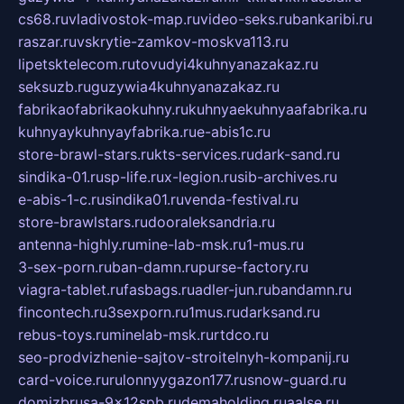
cs68.ru
vladivostok-map.ru
video-seks.ru
bankaribi.ru
raszar.ru
vskrytie-zamkov-moskva113.ru
lipetsktelecom.ru
tovudyi4kuhnyanazakaz.ru
seksuzb.ru
guzywia4kuhnyanazakaz.ru
fabrikaofabrikaokuhny.ru
kuhnyaekuhnyaafabrika.ru
kuhnyaykuhnyayfabrika.ru
e-abis1c.ru
store-brawl-stars.ru
kts-services.ru
dark-sand.ru
sindika-01.ru
sp-life.ru
x-legion.ru
sib-archives.ru
e-abis-1-c.ru
sindika01.ru
venda-festival.ru
store-brawlstars.ru
dooraleksandria.ru
antenna-highly.ru
mine-lab-msk.ru
1-mus.ru
3-sex-porn.ru
ban-damn.ru
purse-factory.ru
viagra-tablet.ru
fasbags.ru
adler-jun.ru
bandamn.ru
fincontech.ru
3sexporn.ru
1mus.ru
darksand.ru
rebus-toys.ru
minelab-msk.ru
rtdco.ru
seo-prodvizhenie-sajtov-stroitelnyh-kompanij.ru
card-voice.ru
rulonnyygazon177.ru
snow-guard.ru
domizbrusa-9x12spb.ru
demaholding.ru
aalse.ru