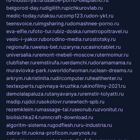
ru-industriya.ru
russkoe-porno-besplatno.ru
belgorod-day.ru
digilith.ru
pichkurovlab.ru
medic-today.ru
taksu.ru
comp123.ru
don-ykt.ru
teensvoice.ru
imgsharing.ru
domashnee-porno.ru
eva-elfie.ru
foto-tur.ru
biz-doska.ru
metropoltravel.ru
veslo-i-yakor.ru
borodino-media.ru
rostotsky.ru
regionufa.ru
weiss-bet.ru
zaryna.ru
casinotablet.ru
universalia.ru
remont-mebeli-moscow.ru
termomur.ru
clubfisher.ru
remstirufa.ru
erdamchi.ru
doramamama.ru
muraviovka-park.ru
worldofwoman.ru
clean-dreams.ru
arkrym.ru
kristinita.ru
dircomputer.ru
healthenter.ru
textexperts.ru
pivnaya-kruzhka.ru
kinofilmy-2021.ru
demolalapaluza.ru
tanyavanya.ru
remstir-tolyatti.ru
msdip.ru
jdol.ru
sokolovr.ru
newtech-spb.ru
rezemkleim.ru
massage-tai.ru
seonub.ru
zvonitut.ru
biolisichka24.ru
mncraft-download.ru
algoritm-sistema.ru
godflesh.ru
ru-industria.ru
zebra-tlt.ru
okna-proficom.ru
erynok.ru