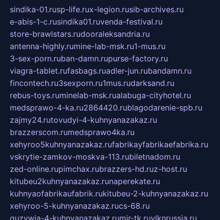
sindika-01.ru
sp-life.ru
x-legion.ru
sib-archives.ru
e-abis-1-c.ru
sindika01.ru
venda-festival.ru
store-brawlstars.ru
dooraleksandria.ru
antenna-highly.ru
mine-lab-msk.ru
1-mus.ru
3-sex-porn.ru
ban-damn.ru
purse-factory.ru
viagra-tablet.ru
fasbags.ru
adler-jun.ru
bandamn.ru
fincontech.ru
3sexporn.ru
1mus.ru
darksand.ru
rebus-toys.ru
minelab-msk.ru
alabuga-cityhotel.ru
medsprawo-4-ka.ru
2864420.ru
blagodarenie-spb.ru
zajmy24.ru
tovudyi-4-kuhnyanazakaz.ru
brazzerscom.ru
medsprawo4ka.ru
xehyroo5kuhnyanazakaz.ru
fabrikayfabrikaefabrika.ru
vskrytie-zamkov-moskva-113.ru
biletnadom.ru
zed-online.ru
pimchax.ru
brazzers-hd.ru
z-host.ru
kitubeu2kuhnyanazakaz.ru
naperekate.ru
kuhnyaofabrikaufabrik.ru
kitubeu-2-kuhnyanazakaz.ru
xehyroo-5-kuhnyanazakaz.ru
cs-68.ru
guzywia-4-kuhnyanazakaz.ru
mir-tk.ru
vlknrussia.ru