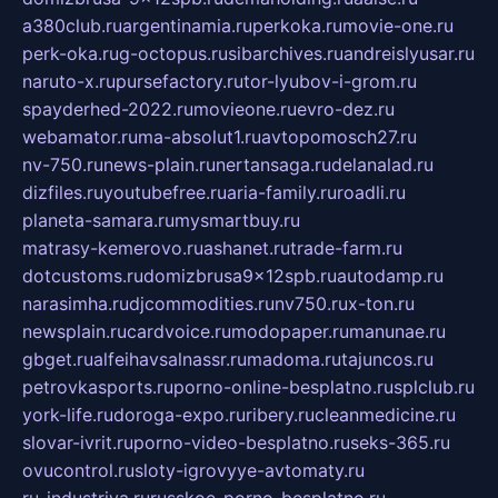
a380club.ru
argentinamia.ru
perkoka.ru
movie-one.ru
perk-oka.ru
g-octopus.ru
sibarchives.ru
andreislyusar.ru
naruto-x.ru
pursefactory.ru
tor-lyubov-i-grom.ru
spayderhed-2022.ru
movieone.ru
evro-dez.ru
webamator.ru
ma-absolut1.ru
avtopomosch27.ru
nv-750.ru
news-plain.ru
nertansaga.ru
delanalad.ru
dizfiles.ru
youtubefree.ru
aria-family.ru
roadli.ru
planeta-samara.ru
mysmartbuy.ru
matrasy-kemerovo.ru
ashanet.ru
trade-farm.ru
dotcustoms.ru
domizbrusa9x12spb.ru
autodamp.ru
narasimha.ru
djcommodities.ru
nv750.ru
x-ton.ru
newsplain.ru
cardvoice.ru
modopaper.ru
manunae.ru
gbget.ru
alfeihavsalnassr.ru
madoma.ru
tajuncos.ru
petrovkasports.ru
porno-online-besplatno.ru
splclub.ru
york-life.ru
doroga-expo.ru
ribery.ru
cleanmedicine.ru
slovar-ivrit.ru
porno-video-besplatno.ru
seks-365.ru
ovucontrol.ru
sloty-igrovyye-avtomaty.ru