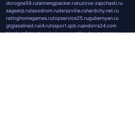
dorogoe58.ru
laimengpacker.ru
kuzova-zapchasti.ru
sageerp.ru
taxodrom.ru
dsrazvitie.ru
hardcity.net.ru
ratinghomegames.ru
topservice25.ru
gubernyan.ru
gtglasslined.ru
ii4.ru
tssport.spb.ru
andorra24.com
blackwallstreet.ru
oboimos.ru
optim-doors.com.ru
ikuch.ru
nycr.org.ru
npa21.ru
vremya-ch.spb.ru
desert000.ru
ivtorgi.ru
ifiori.ru
catalog-statei.ru
dcv.org.ru
spetsmaster174.ru
ipkameryhiseeu.ru
dum26.ru
ruspol.spb.ru
fr-opendp.ru
kam-solnyshko.ru
cheyenne-arapaho.ru
sevzapmetal.spb.ru
ted-lapidus.spb.ru
parasite-eliminator.ru
sigma-complete.ru
modernworld.ru
dama-moda.ru
eholot-group.ru
sk-nvkz.ru
DRONGOLD.RU
democratia2.ru
i-farmer.ru
mass-sport.org
jablonex.spb.ru
bookmess.ru
linkword.ru
refineua.com.ru
cs-spec.net.ru
altay-mebel.ru
DNK-THEATRE.RU
mechaniks.spb.ru
ipcamtechage.ru
skosta.ru
a-sun.ru
stroy-ldsp.ru
snowlands.org.ru