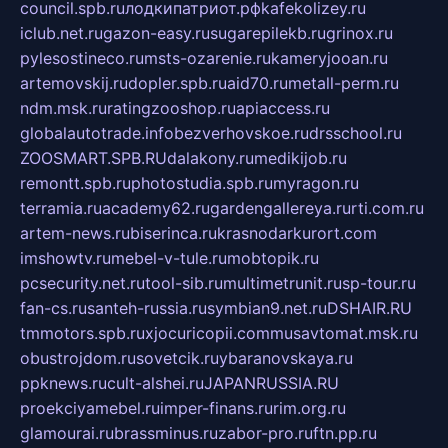
council.spb.ru
лодкипатриот.рф
kafekolizey.ru
iclub.net.ru
gazon-easy.ru
sugarepilekb.ru
grinox.ru
pylesostineco.ru
msts-ozarenie.ru
kameryjooan.ru
artemovskij.ru
dopler.spb.ru
aid70.ru
metall-perm.ru
ndm.msk.ru
ratingzooshop.ru
apiaccess.ru
globalautotrade.info
bezverhovskoe.ru
drsschool.ru
ZOOSMART.SPB.RU
dalakony.ru
medikijob.ru
remontt.spb.ru
photostudia.spb.ru
myragon.ru
terramia.ru
academy62.ru
gardengallereya.ru
rti.com.ru
artem-news.ru
biserinca.ru
krasnodarkurort.com
imshowtv.ru
mebel-v-tule.ru
mobtopik.ru
pcsecurity.net.ru
tool-sib.ru
multimetrunit.ru
sp-tour.ru
fan-cs.ru
santeh-russia.ru
symbian9.net.ru
DSHAIR.RU
tmmotors.spb.ru
xjocuricopii.com
musavtomat.msk.ru
obustrojdom.ru
sovetcik.ru
ybaranovskaya.ru
ppknews.ru
cult-alshei.ru
JAPANRUSSIA.RU
proekciyamebel.ru
imper-finans.ru
rim.org.ru
glamourai.ru
brassminus.ru
zabor-pro.ru
ftn.pp.ru