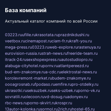
База компаний
Актуальный каталог компаний по всей России
03223.ru
ufille.ru
krasotata.ru
prazdnikdushi.ru
veetbox.ru
cinemapost.ru
ciam-fr.ru
kraft-you.ru
mega-press.ru
03223.ru
web-explore.ru
rastenuya.ru
eurovision-russia.ru
strah-news.ru
freeride-team.ru
itrack-24.ru
sexshopexpress.ru
autostudiopro.ru
alabuga-cityhotel.ru
pornv.ru
atlantpereezd.ru
bud-em-znakomye.ru
a-cdc.ru
elektrostal-news.ru
korolevremont-market.ru
budem-znakomye.ru
oooagrosnab.ru
fpodaso.ru
emfire.ru
pro-otdelky.ru
ukrasotki.ru
seksuzbek.ru
seks-uzbek.ru
porno-vk.ru
sovratili.ru
olecoon.ru
vd-dosug.ru
adonyev.ru
rbc-news.ru
porno-skvirt.ru
krospr.ru
13autor-kolonka.ru
sormol.ru
2rich.ru
hostel-65.ru