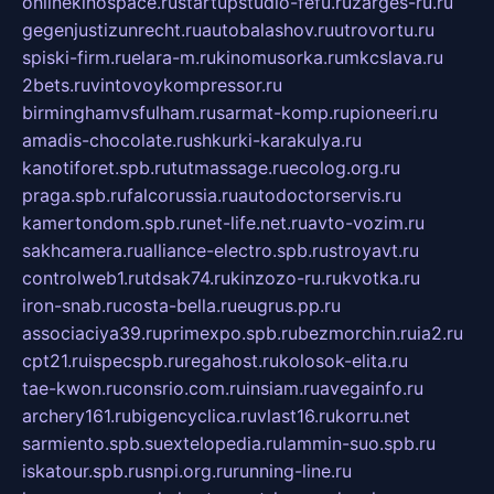
onlinekinospace.ru
startupstudio-fefu.ru
zarges-ru.ru
gegenjustizunrecht.ru
autobalashov.ru
utrovortu.ru
spiski-firm.ru
elara-m.ru
kinomusorka.ru
mkcslava.ru
2bets.ru
vintovoykompressor.ru
birminghamvsfulham.ru
sarmat-komp.ru
pioneeri.ru
amadis-chocolate.ru
shkurki-karakulya.ru
kanotiforet.spb.ru
tutmassage.ru
ecolog.org.ru
praga.spb.ru
falcorussia.ru
autodoctorservis.ru
kamertondom.spb.ru
net-life.net.ru
avto-vozim.ru
sakhcamera.ru
alliance-electro.spb.ru
stroyavt.ru
controlweb1.ru
tdsak74.ru
kinzozo-ru.ru
kvotka.ru
iron-snab.ru
costa-bella.ru
eugrus.pp.ru
associaciya39.ru
primexpo.spb.ru
bezmorchin.ru
ia2.ru
cpt21.ru
ispecspb.ru
regahost.ru
kolosok-elita.ru
tae-kwon.ru
consrio.com.ru
insiam.ru
avegainfo.ru
archery161.ru
bigencyclica.ru
vlast16.ru
korru.net
sarmiento.spb.su
extelopedia.ru
lammin-suo.spb.ru
iskatour.spb.ru
snpi.org.ru
running-line.ru