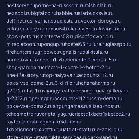
hostserve.ru
porno-na-russkom.ru
mishinlab.ru
neznobi.ru
bigfatcc.ru
habble.ru
starbucksvia.ru
delfinet.ru
silvernano.ru
elestal.ru
vektor-doroga.ru
velotrenajery.ru
pronso54.ru
lenasever.ru
lovinskix.ru
show-pets.ru
smartnews03.ru
discofoxworld.ru
miraclecoon.ru
pongup.ru
hostel65.ru
liura.ru
glasspb.ru
firehunters.ru
gribowo.ru
gnalis.ru
bulkitula.ru
hometown-france.ru
1-xbeticricetc-1-xbetti-5.ru
shop-garena.ru
cricetc-1-xbetr-1-xbetcc-2.ru
one-life-story.ru
top-halyava.ru
accounts112.ru
poka-vse-doma-2.ru
3-d-file.ru
hahahaharms.ru
g2012.ru
tst-1.ru
shaggy-cat.ru
opsmgr.ru
ev-gallery.ru
g-2012.ru
ops-mgr.ru
accounts-112.ru
csm-demo.ru
poka-vse-doma2.ru
airgungames.ru
allseo-host.ru
tehosmotre.ru
varieta-yug.ru
cricetc1xbetr1xbetcc2.ru
raytor-d.ru
atillagunn.ru
3d-file.ru
1xbeticricetc1xbetti5.ru
uafoot-statti.ru
e-abis1c.ru
store-brawl-stars.ru
kts-services.ru
dark-sand.ru