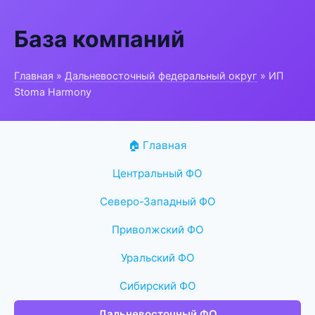
База компаний
Главная
»
Дальневосточный федеральный округ
» ИП
Stoma Harmony
🏠 Главная
Центральный ФО
Северо-Западный ФО
Приволжский ФО
Уральский ФО
Сибирский ФО
Дальневосточный ФО