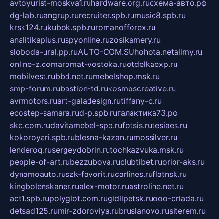
avtoyurist-moskva1.ru
hardware.org.ru
схема-авто.рф
dg-lab.ru
angrup.ru
recruiter.spb.ru
music8.spb.ru
krsk124.ru
kubok.spb.ru
romanofforex.ru
analitikaplus.ru
spyonline.ru
zosikamery.ru
sloboda-ural.pp.ru
AUTO-COM.SU
hohota.net
alimy.ru
online-z.com
aromat-vostoka.ru
otdelkaexp.ru
mobilvest.ru
bbd.net.ru
mebelshop.msk.ru
smp-forum.ru
bastion-td.ru
kosmoscreative.ru
avrmotors.ru
art-galadesign.ru
tiffany-c.ru
ecostep-samara.ru
d-p.spb.ru
галактика73.рф
sko.com.ru
davitamebel-spb.ru
fotsis.ru
tesiaes.ru
kokoroyari.spb.ru
blesna-kazan.ru
mossilver.ru
lenderoq.ru
sergeydobrin.ru
tochkazvuka.msk.ru
people-of-art.ru
bezzubova.ru
clubtibet.ru
orior-aks.ru
dynamoauto.ru
szk-favorit.ru
carlines.ru
flatnsk.ru
kingbolenskaner.ru
alex-motor.ru
astroline.net.ru
act1.spb.ru
polyglot.com.ru
gidlipetsk.ru
ooo-driada.ru
detsad125.ru
mir-zdoroviya.ru
bruslanovo.ru
siterem.ru