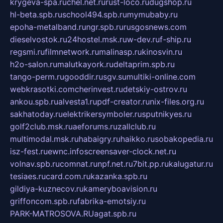
krygeva-spa.ru
chel.net.ru
rust-loco.ru
dugshop.ru
hl-beta.spb.ru
school494.spb.ru
mymubaby.ru
epoha-metalband.ru
ngr.spb.ru
rusgosnews.com
dieselvostok.ru
24hostel.msk.ru
w-dev.ru
f-ship.ru
regsmi.ru
filmnetwork.ru
malinasp.ru
kinosvin.ru
h2o-salon.ru
malutkayork.ru
deltaprim.spb.ru
tango-perm.ru
gooddir.ru
sgv.su
multiki-online.com
webkrasotki.com
cherinvest.ru
detskiy-ostrov.ru
ankou.spb.ru
alvesta1.ru
pdf-creator.ru
nix-files.org.ru
sakhatoday.ru
elektrikersymboler.ru
sputnikyes.ru
golf2club.msk.ru
aeforums.ru
zallclub.ru
multimodal.msk.ru
habaigry.ru
haikko.ru
sobakopedia.ru
isz-fest.ru
ewnc.info
screensaver-clock.net.ru
volnav.spb.ru
comnat.ru
npf.net.ru
7bit.pp.ru
kalugatur.ru
tesiaes.ru
card.com.ru
kazanka.spb.ru
gildiya-kuznecov.ru
kameryboavision.ru
griffoncom.spb.ru
fabrika-emotsiy.ru
PARK-MATROSOVA.RU
agat.spb.ru