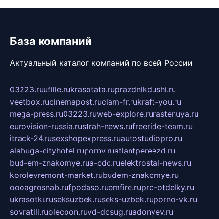
База компаний
Актуальный каталог компаний по всей России
03223.ru
ufille.ru
krasotata.ru
prazdnikdushi.ru
veetbox.ru
cinemapost.ru
ciam-fr.ru
kraft-you.ru
mega-press.ru
03223.ru
web-explore.ru
rastenuya.ru
eurovision-russia.ru
strah-news.ru
freeride-team.ru
itrack-24.ru
sexshopexpress.ru
autostudiopro.ru
alabuga-cityhotel.ru
pornv.ru
atlantpereezd.ru
bud-em-znakomye.ru
a-cdc.ru
elektrostal-news.ru
korolevremont-market.ru
budem-znakomye.ru
oooagrosnab.ru
fpodaso.ru
emfire.ru
pro-otdelky.ru
ukrasotki.ru
seksuzbek.ru
seks-uzbek.ru
porno-vk.ru
sovratili.ru
olecoon.ru
vd-dosug.ru
adonyev.ru