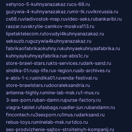
xehyroo-5-kuhnyanazakaz.ru
cs-68.ru
guzywia-4-kuhnyanazakaz.ru
mir-tk.ru
vlknrussia.ru
cs68.ru
vladivostok-map.ru
video-seks.ru
bankaribi.ru
raszar.ru
vskrytie-zamkov-moskva113.ru
lipetsktelecom.ru
tovudyi4kuhnyanazakaz.ru
seksuzb.ru
guzywia4kuhnyanazakaz.ru
fabrikaofabrikaokuhny.ru
kuhnyaekuhnyaafabrika.ru
kuhnyaykuhnyayfabrika.ru
e-abis1c.ru
store-brawl-stars.ru
kts-services.ru
dark-sand.ru
sindika-01.ru
sp-life.ru
x-legion.ru
sib-archives.ru
e-abis-1-c.ru
sindika01.ru
venda-festival.ru
store-brawlstars.ru
dooraleksandria.ru
antenna-highly.ru
mine-lab-msk.ru
1-mus.ru
3-sex-porn.ru
ban-damn.ru
purse-factory.ru
viagra-tablet.ru
fasbags.ru
adler-jun.ru
bandamn.ru
fincontech.ru
3sexporn.ru
1mus.ru
darksand.ru
rebus-toys.ru
minelab-msk.ru
rtdco.ru
seo-prodvizhenie-sajtov-stroitelnyh-kompanij.ru