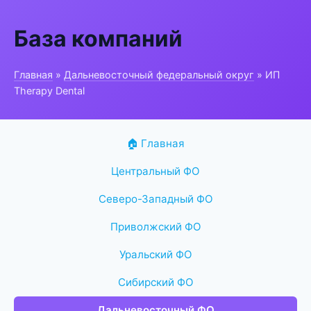
База компаний
Главная
»
Дальневосточный федеральный округ
» ИП
Therapy Dental
🏠 Главная
Центральный ФО
Северо-Западный ФО
Приволжский ФО
Уральский ФО
Сибирский ФО
Дальневосточный ФО