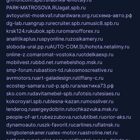
PARK-MATROSOVA.RU
agat.spb.ru
avtoyurist-moskva1.ru
hardware.org.ru
схема-авто.рф
dg-lab.ru
angrup.ru
recruiter.spb.ru
music8.spb.ru
krsk124.ru
kubok.spb.ru
romanofforex.ru
analitikaplus.ru
spyonline.ru
zosikamery.ru
sloboda-ural.pp.ru
AUTO-COM.SU
hohota.net
alimy.ru
online-z.com
aromat-vostoka.ru
otdelkaexp.ru
mobilvest.ru
bbd.net.ru
mebelshop.msk.ru
smp-forum.ru
bastion-td.ru
kosmoscreative.ru
avrmotors.ru
art-galadesign.ru
tiffany-c.ru
ecostep-samara.ru
d-p.spb.ru
галактика73.рф
sko.com.ru
davitamebel-spb.ru
fotsis.ru
tesiaes.ru
kokoroyari.spb.ru
blesna-kazan.ru
mossilver.ru
lenderoq.ru
sergeydobrin.ru
tochkazvuka.msk.ru
people-of-art.ru
bezzubova.ru
clubtibet.ru
orior-aks.ru
dynamoauto.ru
szk-favorit.ru
carlines.ru
flatnsk.ru
kingbolenskaner.ru
alex-motor.ru
astroline.net.ru