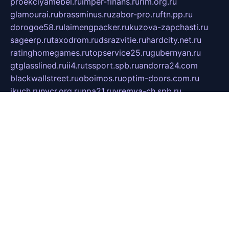
proekciyamebel.ru
imper-finans.ru
rim.org.ru
glamourai.ru
brassminus.ru
zabor-pro.ru
ftn.pp.ru
dorogoe58.ru
laimengpacker.ru
kuzova-zapchasti.ru
sageerp.ru
taxodrom.ru
dsrazvitie.ru
hardcity.net.ru
ratinghomegames.ru
topservice25.ru
gubernyan.ru
gtglasslined.ru
ii4.ru
tssport.spb.ru
andorra24.com
blackwallstreet.ru
oboimos.ru
optim-doors.com.ru
ikuch.ru
nycr.org.ru
npa21.ru
vremya-ch.spb.ru
desert000.ru
ivtorgi.ru
ifiori.ru
catalog-statei.ru
dcv.org.ru
spetsmaster174.ru
ipkameryhiseeu.ru
dum26.ru
ruspol.spb.ru
fr-opendp.ru
kam-solnyshko.ru
cheyenne-arapaho.ru
sevzapmetal.spb.ru
ted-lapidus.spb.ru
parasite-eliminator.ru
sigma-complete.ru
modernworld.ru
dama-moda.ru
eholot-group.ru
sk-nvkz.ru
DRONGOLD.RU
democratia2.ru
i-farmer.ru
mass-sport.org
jablonex.spb.ru
bookmess.ru
linkword.ru
refineua.com.ru
cs-spec.net.ru
altay-mebel.ru