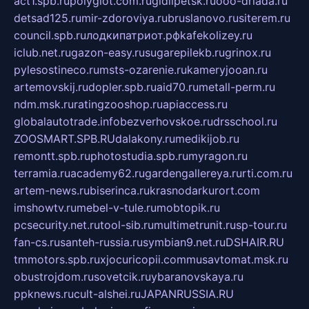
act1.spb.ru
polyglot.com.ru
gidlipetsk.ru
ooo-driada.ru
detsad125.ru
mir-zdoroviya.ru
bruslanovo.ru
siterem.ru
council.spb.ru
лодкипатриот.рф
kafekolizey.ru
iclub.net.ru
gazon-easy.ru
sugarepilekb.ru
grinox.ru
pylesostineco.ru
msts-ozarenie.ru
kameryjooan.ru
artemovskij.ru
dopler.spb.ru
aid70.ru
metall-perm.ru
ndm.msk.ru
ratingzooshop.ru
apiaccess.ru
globalautotrade.info
bezverhovskoe.ru
drsschool.ru
ZOOSMART.SPB.RU
dalakony.ru
medikijob.ru
remontt.spb.ru
photostudia.spb.ru
myragon.ru
terramia.ru
academy62.ru
gardengallereya.ru
rti.com.ru
artem-news.ru
biserinca.ru
krasnodarkurort.com
imshowtv.ru
mebel-v-tule.ru
mobtopik.ru
pcsecurity.net.ru
tool-sib.ru
multimetrunit.ru
sp-tour.ru
fan-cs.ru
santeh-russia.ru
symbian9.net.ru
DSHAIR.RU
tmmotors.spb.ru
xjocuricopii.com
musavtomat.msk.ru
obustrojdom.ru
sovetcik.ru
ybaranovskaya.ru
ppknews.ru
cult-alshei.ru
JAPANRUSSIA.RU