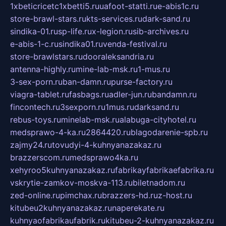
1xbeticricetc1xbetti5.ru
uafoot-statti.ru
e-abis1c.ru
store-brawl-stars.ru
kts-services.ru
dark-sand.ru
sindika-01.ru
sp-life.ru
x-legion.ru
sib-archives.ru
e-abis-1-c.ru
sindika01.ru
venda-festival.ru
store-brawlstars.ru
dooraleksandria.ru
antenna-highly.ru
mine-lab-msk.ru
1-mus.ru
3-sex-porn.ru
ban-damn.ru
purse-factory.ru
viagra-tablet.ru
fasbags.ru
adler-jun.ru
bandamn.ru
fincontech.ru
3sexporn.ru
1mus.ru
darksand.ru
rebus-toys.ru
minelab-msk.ru
alabuga-cityhotel.ru
medsprawo-4-ka.ru
2864420.ru
blagodarenie-spb.ru
zajmy24.ru
tovudyi-4-kuhnyanazakaz.ru
brazzerscom.ru
medsprawo4ka.ru
xehyroo5kuhnyanazakaz.ru
fabrikayfabrikaefabrika.ru
vskrytie-zamkov-moskva-113.ru
biletnadom.ru
zed-online.ru
pimchax.ru
brazzers-hd.ru
z-host.ru
kitubeu2kuhnyanazakaz.ru
naperekate.ru
kuhnyaofabrikaufabrik.ru
kitubeu-2-kuhnyanazakaz.ru