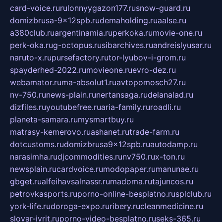
card-voice.ru
rulonnyygazon177.ru
snow-guard.ru
domizbrusa-9x12spb.ru
demaholding.ru
aalse.ru
a380club.ru
argentinamia.ru
perkoka.ru
movie-one.ru
perk-oka.ru
g-octopus.ru
sibarchives.ru
andreislyusar.ru
naruto-x.ru
pursefactory.ru
tor-lyubov-i-grom.ru
spayderhed-2022.ru
movieone.ru
evro-dez.ru
webamator.ru
ma-absolut1.ru
avtopomosch27.ru
nv-750.ru
news-plain.ru
nertansaga.ru
delanalad.ru
dizfiles.ru
youtubefree.ru
aria-family.ru
roadli.ru
planeta-samara.ru
mysmartbuy.ru
matrasy-kemerovo.ru
ashanet.ru
trade-farm.ru
dotcustoms.ru
domizbrusa9x12spb.ru
autodamp.ru
narasimha.ru
djcommodities.ru
nv750.ru
x-ton.ru
newsplain.ru
cardvoice.ru
modopaper.ru
manunae.ru
gbget.ru
alfeihavsalnassr.ru
madoma.ru
tajuncos.ru
petrovkasports.ru
porno-online-besplatno.ru
splclub.ru
york-life.ru
doroga-expo.ru
ribery.ru
cleanmedicine.ru
slovar-ivrit.ru
porno-video-besplatno.ru
seks-365.ru