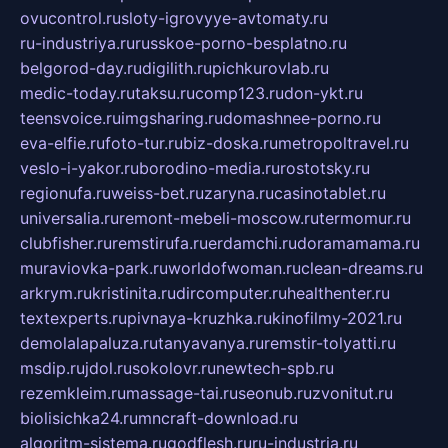
ovucontrol.ru
sloty-igrovyye-avtomaty.ru
ru-industriya.ru
russkoe-porno-besplatno.ru
belgorod-day.ru
digilith.ru
pichkurovlab.ru
medic-today.ru
taksu.ru
comp123.ru
don-ykt.ru
teensvoice.ru
imgsharing.ru
domashnee-porno.ru
eva-elfie.ru
foto-tur.ru
biz-doska.ru
metropoltravel.ru
veslo-i-yakor.ru
borodino-media.ru
rostotsky.ru
regionufa.ru
weiss-bet.ru
zaryna.ru
casinotablet.ru
universalia.ru
remont-mebeli-moscow.ru
termomur.ru
clubfisher.ru
remstirufa.ru
erdamchi.ru
doramamama.ru
muraviovka-park.ru
worldofwoman.ru
clean-dreams.ru
arkrym.ru
kristinita.ru
dircomputer.ru
healthenter.ru
textexperts.ru
pivnaya-kruzhka.ru
kinofilmy-2021.ru
demolalapaluza.ru
tanyavanya.ru
remstir-tolyatti.ru
msdip.ru
jdol.ru
sokolovr.ru
newtech-spb.ru
rezemkleim.ru
massage-tai.ru
seonub.ru
zvonitut.ru
biolisichka24.ru
mncraft-download.ru
algoritm-sistema.ru
godflesh.ru
ru-industria.ru