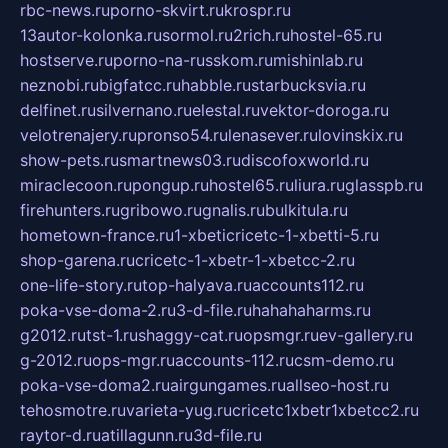
rbc-news.ru
porno-skvirt.ru
krospr.ru
13autor-kolonka.ru
sormol.ru
2rich.ru
hostel-65.ru
hostserve.ru
porno-na-russkom.ru
mishinlab.ru
neznobi.ru
bigfatcc.ru
habble.ru
starbucksvia.ru
delfinet.ru
silvernano.ru
elestal.ru
vektor-doroga.ru
velotrenajery.ru
pronso54.ru
lenasever.ru
lovinskix.ru
show-pets.ru
smartnews03.ru
discofoxworld.ru
miraclecoon.ru
pongup.ru
hostel65.ru
liura.ru
glasspb.ru
firehunters.ru
gribowo.ru
gnalis.ru
bulkitula.ru
hometown-france.ru
1-xbeticricetc-1-xbetti-5.ru
shop-garena.ru
cricetc-1-xbetr-1-xbetcc-2.ru
one-life-story.ru
top-halyava.ru
accounts112.ru
poka-vse-doma-2.ru
3-d-file.ru
hahahaharms.ru
g2012.ru
tst-1.ru
shaggy-cat.ru
opsmgr.ru
ev-gallery.ru
g-2012.ru
ops-mgr.ru
accounts-112.ru
csm-demo.ru
poka-vse-doma2.ru
airgungames.ru
allseo-host.ru
tehosmotre.ru
varieta-yug.ru
cricetc1xbetr1xbetcc2.ru
raytor-d.ru
atillagunn.ru
3d-file.ru