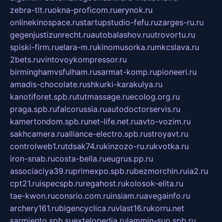
zebra-tlt.ru
okna-proficom.ru
erynok.ru
onlinekinospace.ru
startupstudio-fefu.ru
zarges-ru.ru
gegenjustizunrecht.ru
autobalashov.ru
utrovortu.ru
spiski-firm.ru
elara-m.ru
kinomusorka.ru
mkcslava.ru
2bets.ru
vintovoykompressor.ru
birminghamvsfulham.ru
sarmat-komp.ru
pioneeri.ru
amadis-chocolate.ru
shkurki-karakulya.ru
kanotiforet.spb.ru
tutmassage.ru
ecolog.org.ru
praga.spb.ru
falcorussia.ru
autodoctorservis.ru
kamertondom.spb.ru
net-life.net.ru
avto-vozim.ru
sakhcamera.ru
alliance-electro.spb.ru
stroyavt.ru
controlweb1.ru
tdsak74.ru
kinzozo-ru.ru
kvotka.ru
iron-snab.ru
costa-bella.ru
eugrus.pp.ru
associaciya39.ru
primexpo.spb.ru
bezmorchin.ru
ia2.ru
cpt21.ru
ispecspb.ru
regahost.ru
kolosok-elita.ru
tae-kwon.ru
consrio.com.ru
insiam.ru
avegainfo.ru
archery161.ru
bigencyclica.ru
vlast16.ru
korru.net
sarmiento.spb.su
extelopedia.ru
lammin-suo.spb.ru