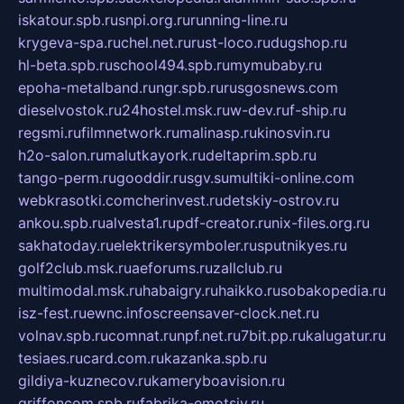
iskatour.spb.ru
snpi.org.ru
running-line.ru
krygeva-spa.ru
chel.net.ru
rust-loco.ru
dugshop.ru
hl-beta.spb.ru
school494.spb.ru
mymubaby.ru
epoha-metalband.ru
ngr.spb.ru
rusgosnews.com
dieselvostok.ru
24hostel.msk.ru
w-dev.ru
f-ship.ru
regsmi.ru
filmnetwork.ru
malinasp.ru
kinosvin.ru
h2o-salon.ru
malutkayork.ru
deltaprim.spb.ru
tango-perm.ru
gooddir.ru
sgv.su
multiki-online.com
webkrasotki.com
cherinvest.ru
detskiy-ostrov.ru
ankou.spb.ru
alvesta1.ru
pdf-creator.ru
nix-files.org.ru
sakhatoday.ru
elektrikersymboler.ru
sputnikyes.ru
golf2club.msk.ru
aeforums.ru
zallclub.ru
multimodal.msk.ru
habaigry.ru
haikko.ru
sobakopedia.ru
isz-fest.ru
ewnc.info
screensaver-clock.net.ru
volnav.spb.ru
comnat.ru
npf.net.ru
7bit.pp.ru
kalugatur.ru
tesiaes.ru
card.com.ru
kazanka.spb.ru
gildiya-kuznecov.ru
kameryboavision.ru
griffoncom.spb.ru
fabrika-emotsiy.ru