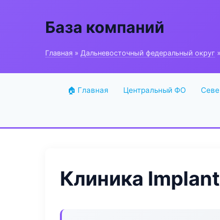
База компаний
Главная
»
Дальневосточный федеральный округ
»
🏠 Главная
Центральный ФО
Севе
Клиника Implant