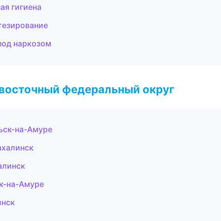
ая гигиена
тезирование
под наркозом
евосточный федеральный округ
ьск-на-Амуре
ахалинск
алинск
ск-на-Амуре
инск