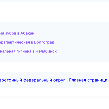
я зубов в Абакан
ерапевтическая в Волгоград
нальная гигиена в Челябинск
евосточный федеральный округ
|
Главная страница