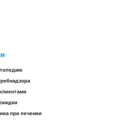
ми
ортопедию
требнадзора
 клиентами
скидки
тика при лечении