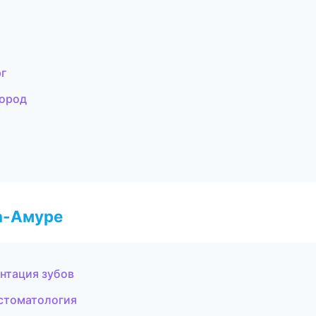
рг
город
а-Амуре
нтация зубов
 стоматология