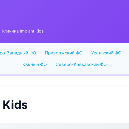
 Клиника Implant Kids
ро-Западный ФО
Приволжский ФО
Уральский ФО
Южный ФО
Северо-Кавказский ФО
 Kids