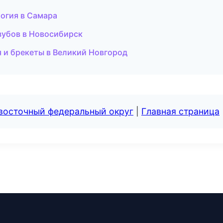
огия в Самара
зубов в Новосибирск
 и брекеты в Великий Новгород
евосточный федеральный округ
|
Главная страница