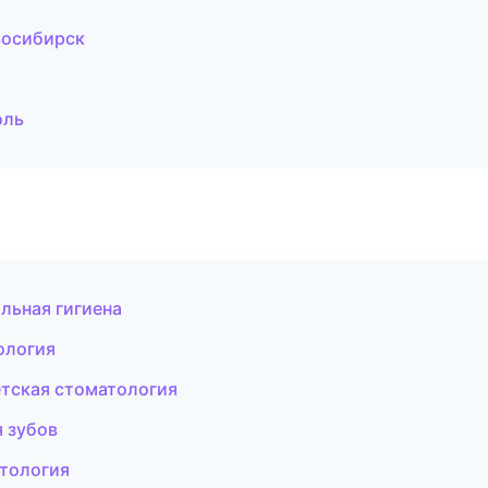
восибирск
оль
льная гигиена
ология
етская стоматология
 зубов
нтология