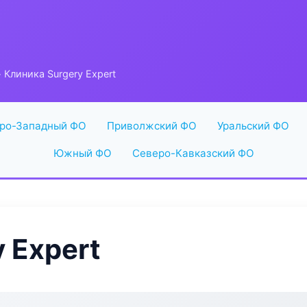
 Клиника Surgery Expert
ро-Западный ФО
Приволжский ФО
Уральский ФО
Южный ФО
Северо-Кавказский ФО
 Expert