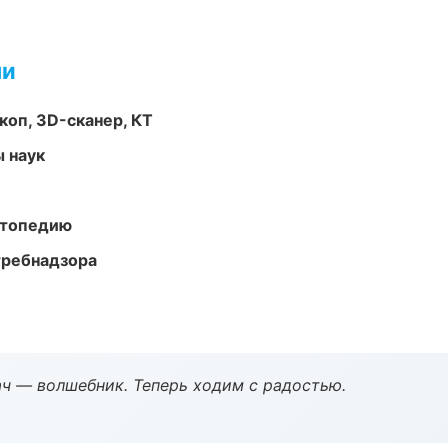
ми
оп, 3D-сканер, КТ
ы наук
ортопедию
требнадзора
рач — волшебник. Теперь ходим с радостью.