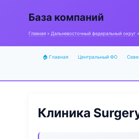
База компаний
Главная
»
Дальневосточный федеральный округ
»
🏠 Главная
Центральный ФО
Севе
Клиника Surgery