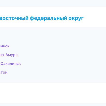
евосточный федеральный округ
линск
-на-Амуре
-Сахалинск
сток