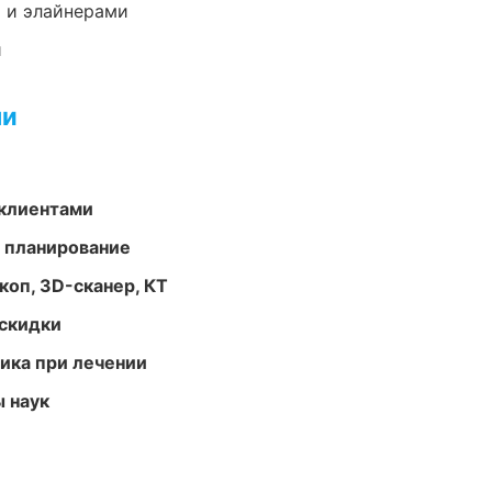
 и элайнерами
и
ми
 клиентами
 планирование
оп, 3D-сканер, КТ
скидки
тика при лечении
ы наук