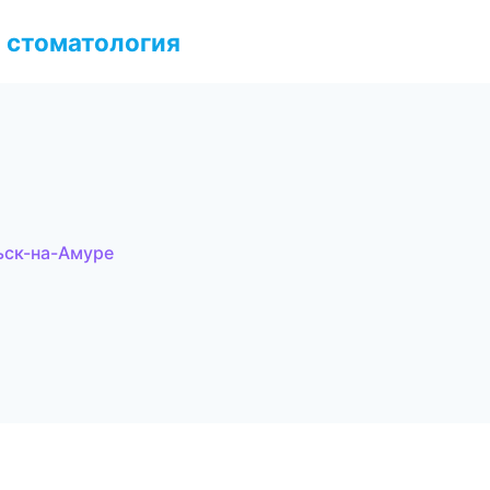
 стоматология
ьск-на-Амуре