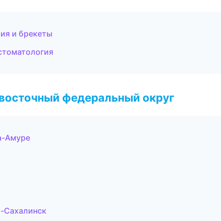
ия и брекеты
 стоматология
евосточный федеральный округ
а-Амуре
о-Сахалинск