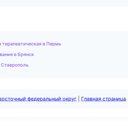
 терапевтическая в Пермь
вание в Брянск
в Ставрополь
евосточный федеральный округ
|
Главная страница