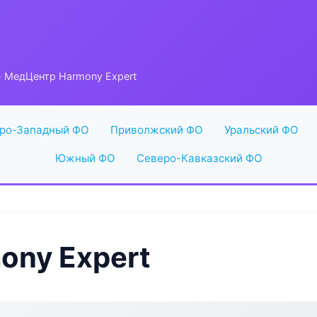
 МедЦентр Harmony Expert
ро-Западный ФО
Приволжский ФО
Уральский ФО
Южный ФО
Северо-Кавказский ФО
ony Expert