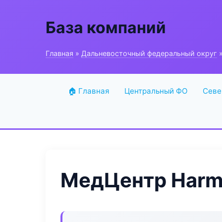
База компаний
Главная
»
Дальневосточный федеральный округ
»
🏠 Главная
Центральный ФО
Севе
МедЦентр Harm