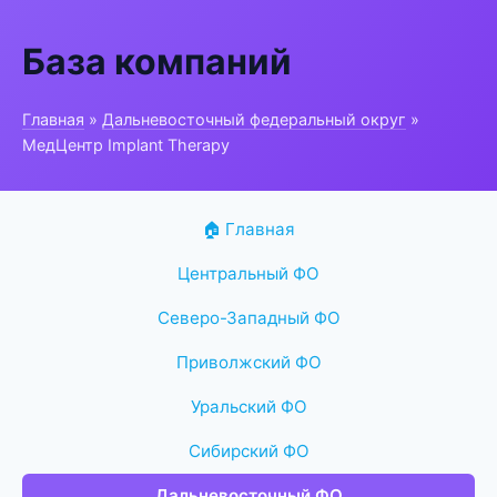
База компаний
Главная
»
Дальневосточный федеральный округ
»
МедЦентр Implant Therapy
🏠 Главная
Центральный ФО
Северо-Западный ФО
Приволжский ФО
Уральский ФО
Сибирский ФО
Дальневосточный ФО