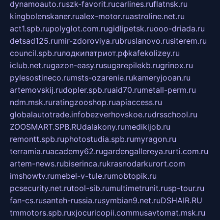
dynamoauto.ru
szk-favorit.ru
carlines.ru
flatnsk.ru
kingbolenskaner.ru
alex-motor.ru
astroline.net.ru
act1.spb.ru
polyglot.com.ru
gidlipetsk.ru
ooo-driada.ru
detsad125.ru
mir-zdoroviya.ru
bruslanovo.ru
siterem.ru
council.spb.ru
лодкипатриот.рф
kafekolizey.ru
iclub.net.ru
gazon-easy.ru
sugarepilekb.ru
grinox.ru
pylesostineco.ru
msts-ozarenie.ru
kameryjooan.ru
artemovskij.ru
dopler.spb.ru
aid70.ru
metall-perm.ru
ndm.msk.ru
ratingzooshop.ru
apiaccess.ru
globalautotrade.info
bezverhovskoe.ru
drsschool.ru
ZOOSMART.SPB.RU
dalakony.ru
medikijob.ru
remontt.spb.ru
photostudia.spb.ru
myragon.ru
terramia.ru
academy62.ru
gardengallereya.ru
rti.com.ru
artem-news.ru
biserinca.ru
krasnodarkurort.com
imshowtv.ru
mebel-v-tule.ru
mobtopik.ru
pcsecurity.net.ru
tool-sib.ru
multimetrunit.ru
sp-tour.ru
fan-cs.ru
santeh-russia.ru
symbian9.net.ru
DSHAIR.RU
tmmotors.spb.ru
xjocuricopii.com
musavtomat.msk.ru