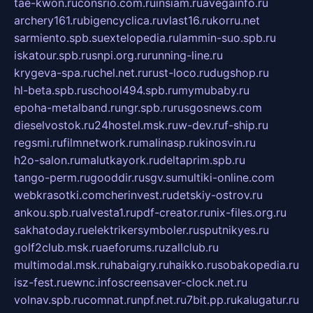
tae-kwon.ru
consrio.com.ru
insiam.ru
avegainfo.ru
archery161.ru
bigencyclica.ru
vlast16.ru
korru.net
sarmiento.spb.su
extelopedia.ru
lammin-suo.spb.ru
iskatour.spb.ru
snpi.org.ru
running-line.ru
krygeva-spa.ru
chel.net.ru
rust-loco.ru
dugshop.ru
hl-beta.spb.ru
school494.spb.ru
mymubaby.ru
epoha-metalband.ru
ngr.spb.ru
rusgosnews.com
dieselvostok.ru
24hostel.msk.ru
w-dev.ru
f-ship.ru
regsmi.ru
filmnetwork.ru
malinasp.ru
kinosvin.ru
h2o-salon.ru
malutkayork.ru
deltaprim.spb.ru
tango-perm.ru
gooddir.ru
sgv.su
multiki-online.com
webkrasotki.com
cherinvest.ru
detskiy-ostrov.ru
ankou.spb.ru
alvesta1.ru
pdf-creator.ru
nix-files.org.ru
sakhatoday.ru
elektrikersymboler.ru
sputnikyes.ru
golf2club.msk.ru
aeforums.ru
zallclub.ru
multimodal.msk.ru
habaigry.ru
haikko.ru
sobakopedia.ru
isz-fest.ru
ewnc.info
screensaver-clock.net.ru
volnav.spb.ru
comnat.ru
npf.net.ru
7bit.pp.ru
kalugatur.ru