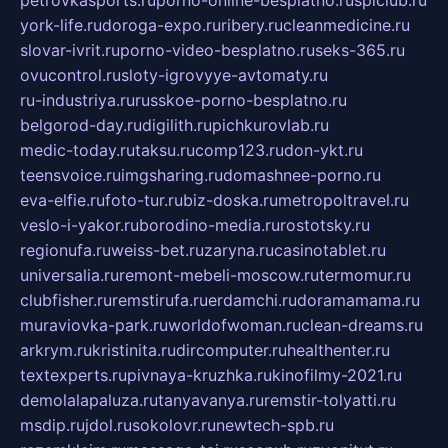
york-life.ru
doroga-expo.ru
ribery.ru
cleanmedicine.ru
slovar-ivrit.ru
porno-video-besplatno.ru
seks-365.ru
ovucontrol.ru
sloty-igrovyye-avtomaty.ru
ru-industriya.ru
russkoe-porno-besplatno.ru
belgorod-day.ru
digilith.ru
pichkurovlab.ru
medic-today.ru
taksu.ru
comp123.ru
don-ykt.ru
teensvoice.ru
imgsharing.ru
domashnee-porno.ru
eva-elfie.ru
foto-tur.ru
biz-doska.ru
metropoltravel.ru
veslo-i-yakor.ru
borodino-media.ru
rostotsky.ru
regionufa.ru
weiss-bet.ru
zaryna.ru
casinotablet.ru
universalia.ru
remont-mebeli-moscow.ru
termomur.ru
clubfisher.ru
remstirufa.ru
erdamchi.ru
doramamama.ru
muraviovka-park.ru
worldofwoman.ru
clean-dreams.ru
arkrym.ru
kristinita.ru
dircomputer.ru
healthenter.ru
textexperts.ru
pivnaya-kruzhka.ru
kinofilmy-2021.ru
demolalapaluza.ru
tanyavanya.ru
remstir-tolyatti.ru
msdip.ru
jdol.ru
sokolovr.ru
newtech-spb.ru