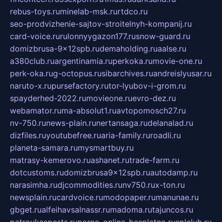
rebus-toys.ru
minelab-msk.ru
rtdco.ru
seo-prodvizhenie-sajtov-stroitelnyh-kompanij.ru
card-voice.ru
rulonnyygazon177.ru
snow-guard.ru
domizbrusa-9x12spb.ru
demaholding.ru
aalse.ru
a380club.ru
argentinamia.ru
perkoka.ru
movie-one.ru
perk-oka.ru
g-octopus.ru
sibarchives.ru
andreislyusar.ru
naruto-x.ru
pursefactory.ru
tor-lyubov-i-grom.ru
spayderhed-2022.ru
movieone.ru
evro-dez.ru
webamator.ru
ma-absolut1.ru
avtopomosch27.ru
nv-750.ru
news-plain.ru
nertansaga.ru
delanalad.ru
dizfiles.ru
youtubefree.ru
aria-family.ru
roadli.ru
planeta-samara.ru
mysmartbuy.ru
matrasy-kemerovo.ru
ashanet.ru
trade-farm.ru
dotcustoms.ru
domizbrusa9x12spb.ru
autodamp.ru
narasimha.ru
djcommodities.ru
nv750.ru
x-ton.ru
newsplain.ru
cardvoice.ru
modopaper.ru
manunae.ru
gbget.ru
alfeihavsalnassr.ru
madoma.ru
tajuncos.ru
petrovkasports.ru
porno-online-besplatno.ru
splclub.ru