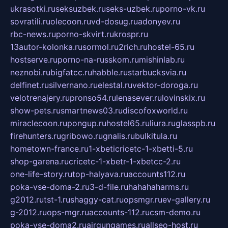
ukrasotki.ru
seksuzbek.ru
seks-uzbek.ru
porno-vk.ru
sovratili.ru
olecoon.ru
vd-dosug.ru
adonyev.ru
rbc-news.ru
porno-skvirt.ru
krospr.ru
13autor-kolonka.ru
sormol.ru
2rich.ru
hostel-65.ru
hostserve.ru
porno-na-russkom.ru
mishinlab.ru
neznobi.ru
bigfatcc.ru
habble.ru
starbucksvia.ru
delfinet.ru
silvernano.ru
elestal.ru
vektor-doroga.ru
velotrenajery.ru
pronso54.ru
lenasever.ru
lovinskix.ru
show-pets.ru
smartnews03.ru
discofoxworld.ru
miraclecoon.ru
pongup.ru
hostel65.ru
liura.ru
glasspb.ru
firehunters.ru
gribowo.ru
gnalis.ru
bulkitula.ru
hometown-france.ru
1-xbeticricetc-1-xbetti-5.ru
shop-garena.ru
cricetc-1-xbetr-1-xbetcc-2.ru
one-life-story.ru
top-halyava.ru
accounts112.ru
poka-vse-doma-2.ru
3-d-file.ru
hahahaharms.ru
g2012.ru
tst-1.ru
shaggy-cat.ru
opsmgr.ru
ev-gallery.ru
g-2012.ru
ops-mgr.ru
accounts-112.ru
csm-demo.ru
poka-vse-doma2.ru
airgungames.ru
allseo-host.ru