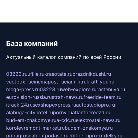
База компаний
Актуальный каталог компаний по всей России
03223.ru
ufille.ru
krasotata.ru
prazdnikdushi.ru
veetbox.ru
cinemapost.ru
ciam-fr.ru
kraft-you.ru
mega-press.ru
03223.ru
web-explore.ru
rastenuya.ru
eurovision-russia.ru
strah-news.ru
freeride-team.ru
itrack-24.ru
sexshopexpress.ru
autostudiopro.ru
alabuga-cityhotel.ru
pornv.ru
atlantpereezd.ru
bud-em-znakomye.ru
a-cdc.ru
elektrostal-news.ru
korolevremont-market.ru
budem-znakomye.ru
oooagrosnab.ru
fpodaso.ru
emfire.ru
pro-otdelky.ru