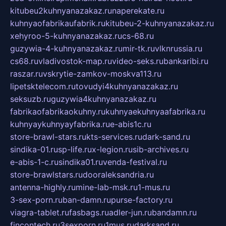
kitubeu2kuhnyanazakaz.ru
naperekate.ru
kuhnyaofabrikaufabrik.ru
kitubeu-2-kuhnyanazakaz.ru
xehyroo-5-kuhnyanazakaz.ru
cs-68.ru
guzywia-4-kuhnyanazakaz.ru
mir-tk.ru
vlknrussia.ru
cs68.ru
vladivostok-map.ru
video-seks.ru
bankaribi.ru
raszar.ru
vskrytie-zamkov-moskva113.ru
lipetsktelecom.ru
tovudyi4kuhnyanazakaz.ru
seksuzb.ru
guzywia4kuhnyanazakaz.ru
fabrikaofabrikaokuhny.ru
kuhnyaekuhnyaafabrika.ru
kuhnyaykuhnyayfabrika.ru
e-abis1c.ru
store-brawl-stars.ru
kts-services.ru
dark-sand.ru
sindika-01.ru
sp-life.ru
x-legion.ru
sib-archives.ru
e-abis-1-c.ru
sindika01.ru
venda-festival.ru
store-brawlstars.ru
dooraleksandria.ru
antenna-highly.ru
mine-lab-msk.ru
1-mus.ru
3-sex-porn.ru
ban-damn.ru
purse-factory.ru
viagra-tablet.ru
fasbags.ru
adler-jun.ru
bandamn.ru
fincontech.ru
3sexporn.ru
1mus.ru
darksand.ru