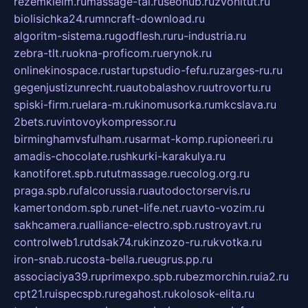
rezemkleim.ru
massage-tai.ru
seonub.ru
zvonitut.ru
biolisichka24.ru
mncraft-download.ru
algoritm-sistema.ru
godflesh.ru
ru-industria.ru
zebra-tlt.ru
okna-proficom.ru
erynok.ru
onlinekinospace.ru
startupstudio-fefu.ru
zarges-ru.ru
gegenjustizunrecht.ru
autobalashov.ru
utrovortu.ru
spiski-firm.ru
elara-m.ru
kinomusorka.ru
mkcslava.ru
2bets.ru
vintovoykompressor.ru
birminghamvsfulham.ru
sarmat-komp.ru
pioneeri.ru
amadis-chocolate.ru
shkurki-karakulya.ru
kanotiforet.spb.ru
tutmassage.ru
ecolog.org.ru
praga.spb.ru
falcorussia.ru
autodoctorservis.ru
kamertondom.spb.ru
net-life.net.ru
avto-vozim.ru
sakhcamera.ru
alliance-electro.spb.ru
stroyavt.ru
controlweb1.ru
tdsak74.ru
kinzozo-ru.ru
kvotka.ru
iron-snab.ru
costa-bella.ru
eugrus.pp.ru
associaciya39.ru
primexpo.spb.ru
bezmorchin.ru
ia2.ru
cpt21.ru
ispecspb.ru
regahost.ru
kolosok-elita.ru