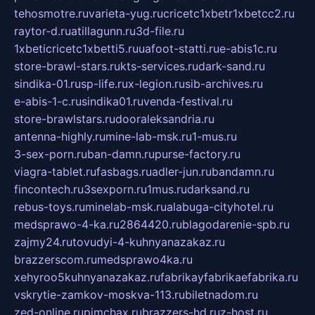
tehosmotre.ru
varieta-yug.ru
cricetc1xbetr1xbetcc2.ru
raytor-d.ru
atillagunn.ru
3d-file.ru
1xbeticricetc1xbetti5.ru
uafoot-statti.ru
e-abis1c.ru
store-brawl-stars.ru
kts-services.ru
dark-sand.ru
sindika-01.ru
sp-life.ru
x-legion.ru
sib-archives.ru
e-abis-1-c.ru
sindika01.ru
venda-festival.ru
store-brawlstars.ru
dooraleksandria.ru
antenna-highly.ru
mine-lab-msk.ru
1-mus.ru
3-sex-porn.ru
ban-damn.ru
purse-factory.ru
viagra-tablet.ru
fasbags.ru
adler-jun.ru
bandamn.ru
fincontech.ru
3sexporn.ru
1mus.ru
darksand.ru
rebus-toys.ru
minelab-msk.ru
alabuga-cityhotel.ru
medsprawo-4-ka.ru
2864420.ru
blagodarenie-spb.ru
zajmy24.ru
tovudyi-4-kuhnyanazakaz.ru
brazzerscom.ru
medsprawo4ka.ru
xehyroo5kuhnyanazakaz.ru
fabrikayfabrikaefabrika.ru
vskrytie-zamkov-moskva-113.ru
biletnadom.ru
zed-online.ru
pimchax.ru
brazzers-hd.ru
z-host.ru