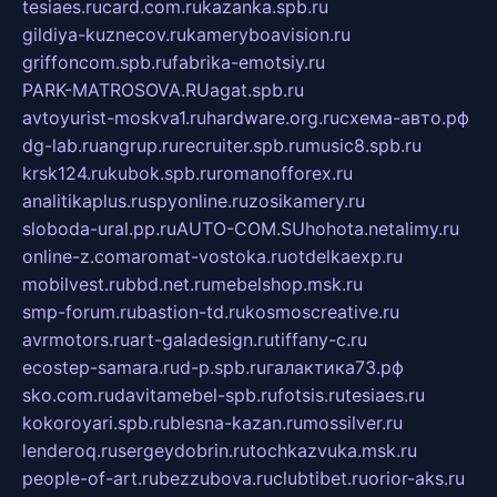
tesiaes.ru
card.com.ru
kazanka.spb.ru
gildiya-kuznecov.ru
kameryboavision.ru
griffoncom.spb.ru
fabrika-emotsiy.ru
PARK-MATROSOVA.RU
agat.spb.ru
avtoyurist-moskva1.ru
hardware.org.ru
схема-авто.рф
dg-lab.ru
angrup.ru
recruiter.spb.ru
music8.spb.ru
krsk124.ru
kubok.spb.ru
romanofforex.ru
analitikaplus.ru
spyonline.ru
zosikamery.ru
sloboda-ural.pp.ru
AUTO-COM.SU
hohota.net
alimy.ru
online-z.com
aromat-vostoka.ru
otdelkaexp.ru
mobilvest.ru
bbd.net.ru
mebelshop.msk.ru
smp-forum.ru
bastion-td.ru
kosmoscreative.ru
avrmotors.ru
art-galadesign.ru
tiffany-c.ru
ecostep-samara.ru
d-p.spb.ru
галактика73.рф
sko.com.ru
davitamebel-spb.ru
fotsis.ru
tesiaes.ru
kokoroyari.spb.ru
blesna-kazan.ru
mossilver.ru
lenderoq.ru
sergeydobrin.ru
tochkazvuka.msk.ru
people-of-art.ru
bezzubova.ru
clubtibet.ru
orior-aks.ru