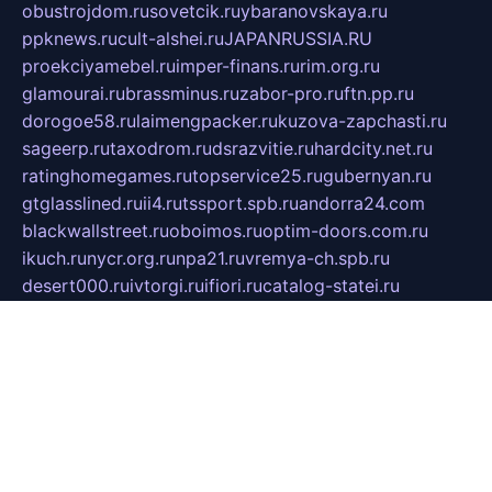
obustrojdom.ru
sovetcik.ru
ybaranovskaya.ru
ppknews.ru
cult-alshei.ru
JAPANRUSSIA.RU
proekciyamebel.ru
imper-finans.ru
rim.org.ru
glamourai.ru
brassminus.ru
zabor-pro.ru
ftn.pp.ru
dorogoe58.ru
laimengpacker.ru
kuzova-zapchasti.ru
sageerp.ru
taxodrom.ru
dsrazvitie.ru
hardcity.net.ru
ratinghomegames.ru
topservice25.ru
gubernyan.ru
gtglasslined.ru
ii4.ru
tssport.spb.ru
andorra24.com
blackwallstreet.ru
oboimos.ru
optim-doors.com.ru
ikuch.ru
nycr.org.ru
npa21.ru
vremya-ch.spb.ru
desert000.ru
ivtorgi.ru
ifiori.ru
catalog-statei.ru
dcv.org.ru
spetsmaster174.ru
ipkameryhiseeu.ru
dum26.ru
ruspol.spb.ru
fr-opendp.ru
kam-solnyshko.ru
cheyenne-arapaho.ru
sevzapmetal.spb.ru
ted-lapidus.spb.ru
parasite-eliminator.ru
sigma-complete.ru
modernworld.ru
dama-moda.ru
eholot-group.ru
sk-nvkz.ru
DRONGOLD.RU
democratia2.ru
i-farmer.ru
mass-sport.org