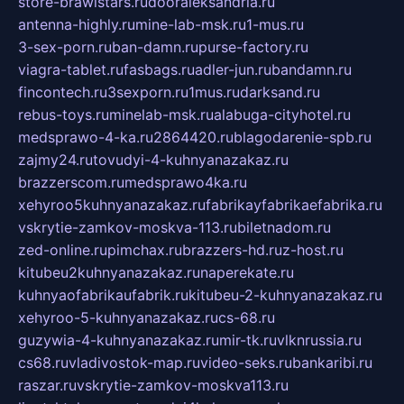
store-brawlstars.ru
dooraleksandria.ru
antenna-highly.ru
mine-lab-msk.ru
1-mus.ru
3-sex-porn.ru
ban-damn.ru
purse-factory.ru
viagra-tablet.ru
fasbags.ru
adler-jun.ru
bandamn.ru
fincontech.ru
3sexporn.ru
1mus.ru
darksand.ru
rebus-toys.ru
minelab-msk.ru
alabuga-cityhotel.ru
medsprawo-4-ka.ru
2864420.ru
blagodarenie-spb.ru
zajmy24.ru
tovudyi-4-kuhnyanazakaz.ru
brazzerscom.ru
medsprawo4ka.ru
xehyroo5kuhnyanazakaz.ru
fabrikayfabrikaefabrika.ru
vskrytie-zamkov-moskva-113.ru
biletnadom.ru
zed-online.ru
pimchax.ru
brazzers-hd.ru
z-host.ru
kitubeu2kuhnyanazakaz.ru
naperekate.ru
kuhnyaofabrikaufabrik.ru
kitubeu-2-kuhnyanazakaz.ru
xehyroo-5-kuhnyanazakaz.ru
cs-68.ru
guzywia-4-kuhnyanazakaz.ru
mir-tk.ru
vlknrussia.ru
cs68.ru
vladivostok-map.ru
video-seks.ru
bankaribi.ru
raszar.ru
vskrytie-zamkov-moskva113.ru