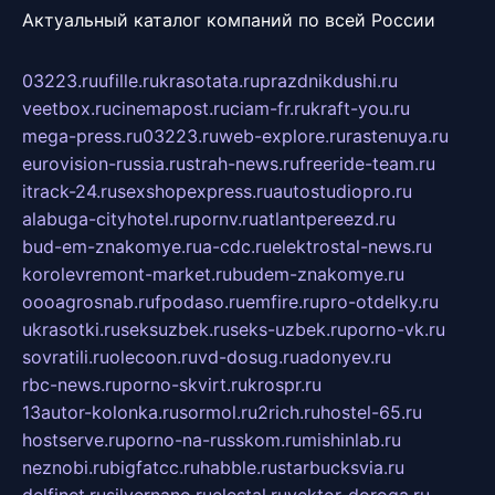
Актуальный каталог компаний по всей России
03223.ru
ufille.ru
krasotata.ru
prazdnikdushi.ru
veetbox.ru
cinemapost.ru
ciam-fr.ru
kraft-you.ru
mega-press.ru
03223.ru
web-explore.ru
rastenuya.ru
eurovision-russia.ru
strah-news.ru
freeride-team.ru
itrack-24.ru
sexshopexpress.ru
autostudiopro.ru
alabuga-cityhotel.ru
pornv.ru
atlantpereezd.ru
bud-em-znakomye.ru
a-cdc.ru
elektrostal-news.ru
korolevremont-market.ru
budem-znakomye.ru
oooagrosnab.ru
fpodaso.ru
emfire.ru
pro-otdelky.ru
ukrasotki.ru
seksuzbek.ru
seks-uzbek.ru
porno-vk.ru
sovratili.ru
olecoon.ru
vd-dosug.ru
adonyev.ru
rbc-news.ru
porno-skvirt.ru
krospr.ru
13autor-kolonka.ru
sormol.ru
2rich.ru
hostel-65.ru
hostserve.ru
porno-na-russkom.ru
mishinlab.ru
neznobi.ru
bigfatcc.ru
habble.ru
starbucksvia.ru