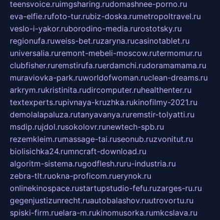
teensvoice.ru
imgsharing.ru
domashnee-porno.ru
eva-elfie.ru
foto-tur.ru
biz-doska.ru
metropoltravel.ru
veslo-i-yakor.ru
borodino-media.ru
rostotsky.ru
regionufa.ru
weiss-bet.ru
zaryna.ru
casinotablet.ru
universalia.ru
remont-mebeli-moscow.ru
termomur.ru
clubfisher.ru
remstirufa.ru
erdamchi.ru
doramamama.ru
muraviovka-park.ru
worldofwoman.ru
clean-dreams.ru
arkrym.ru
kristinita.ru
dircomputer.ru
healthenter.ru
textexperts.ru
pivnaya-kruzhka.ru
kinofilmy-2021.ru
demolalapaluza.ru
tanyavanya.ru
remstir-tolyatti.ru
msdip.ru
jdol.ru
sokolovr.ru
newtech-spb.ru
rezemkleim.ru
massage-tai.ru
seonub.ru
zvonitut.ru
biolisichka24.ru
mncraft-download.ru
algoritm-sistema.ru
godflesh.ru
ru-industria.ru
zebra-tlt.ru
okna-proficom.ru
erynok.ru
onlinekinospace.ru
startupstudio-fefu.ru
zarges-ru.ru
gegenjustizunrecht.ru
autobalashov.ru
utrovortu.ru
spiski-firm.ru
elara-m.ru
kinomusorka.ru
mkcslava.ru