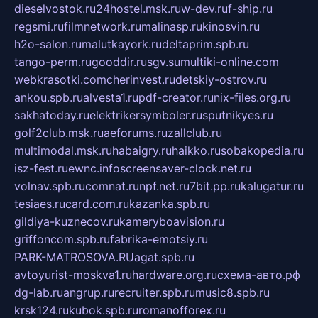
dieselvostok.ru
24hostel.msk.ru
w-dev.ru
f-ship.ru
regsmi.ru
filmnetwork.ru
malinasp.ru
kinosvin.ru
h2o-salon.ru
malutkayork.ru
deltaprim.spb.ru
tango-perm.ru
gooddir.ru
sgv.su
multiki-online.com
webkrasotki.com
cherinvest.ru
detskiy-ostrov.ru
ankou.spb.ru
alvesta1.ru
pdf-creator.ru
nix-files.org.ru
sakhatoday.ru
elektrikersymboler.ru
sputnikyes.ru
golf2club.msk.ru
aeforums.ru
zallclub.ru
multimodal.msk.ru
habaigry.ru
haikko.ru
sobakopedia.ru
isz-fest.ru
ewnc.info
screensaver-clock.net.ru
volnav.spb.ru
comnat.ru
npf.net.ru
7bit.pp.ru
kalugatur.ru
tesiaes.ru
card.com.ru
kazanka.spb.ru
gildiya-kuznecov.ru
kameryboavision.ru
griffoncom.spb.ru
fabrika-emotsiy.ru
PARK-MATROSOVA.RU
agat.spb.ru
avtoyurist-moskva1.ru
hardware.org.ru
схема-авто.рф
dg-lab.ru
angrup.ru
recruiter.spb.ru
music8.spb.ru
krsk124.ru
kubok.spb.ru
romanofforex.ru