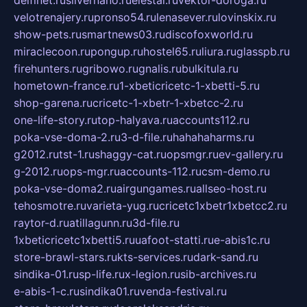
delfinet.ru
silvernano.ru
elestal.ru
vektor-doroga.ru
velotrenajery.ru
pronso54.ru
lenasever.ru
lovinskix.ru
show-pets.ru
smartnews03.ru
discofoxworld.ru
miraclecoon.ru
pongup.ru
hostel65.ru
liura.ru
glasspb.ru
firehunters.ru
gribowo.ru
gnalis.ru
bulkitula.ru
hometown-france.ru
1-xbeticricetc-1-xbetti-5.ru
shop-garena.ru
cricetc-1-xbetr-1-xbetcc-2.ru
one-life-story.ru
top-halyava.ru
accounts112.ru
poka-vse-doma-2.ru
3-d-file.ru
hahahaharms.ru
g2012.ru
tst-1.ru
shaggy-cat.ru
opsmgr.ru
ev-gallery.ru
g-2012.ru
ops-mgr.ru
accounts-112.ru
csm-demo.ru
poka-vse-doma2.ru
airgungames.ru
allseo-host.ru
tehosmotre.ru
varieta-yug.ru
cricetc1xbetr1xbetcc2.ru
raytor-d.ru
atillagunn.ru
3d-file.ru
1xbeticricetc1xbetti5.ru
uafoot-statti.ru
e-abis1c.ru
store-brawl-stars.ru
kts-services.ru
dark-sand.ru
sindika-01.ru
sp-life.ru
x-legion.ru
sib-archives.ru
e-abis-1-c.ru
sindika01.ru
venda-festival.ru