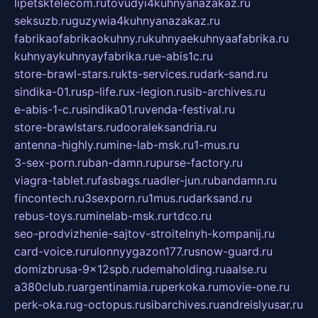
lipetsktelecom.ru
tovudyi4kuhnyanazakaz.ru
seksuzb.ru
guzywia4kuhnyanazakaz.ru
fabrikaofabrikaokuhny.ru
kuhnyaekuhnyaafabrika.ru
kuhnyaykuhnyayfabrika.ru
e-abis1c.ru
store-brawl-stars.ru
kts-services.ru
dark-sand.ru
sindika-01.ru
sp-life.ru
x-legion.ru
sib-archives.ru
e-abis-1-c.ru
sindika01.ru
venda-festival.ru
store-brawlstars.ru
dooraleksandria.ru
antenna-highly.ru
mine-lab-msk.ru
1-mus.ru
3-sex-porn.ru
ban-damn.ru
purse-factory.ru
viagra-tablet.ru
fasbags.ru
adler-jun.ru
bandamn.ru
fincontech.ru
3sexporn.ru
1mus.ru
darksand.ru
rebus-toys.ru
minelab-msk.ru
rtdco.ru
seo-prodvizhenie-sajtov-stroitelnyh-kompanij.ru
card-voice.ru
rulonnyygazon177.ru
snow-guard.ru
domizbrusa-9x12spb.ru
demaholding.ru
aalse.ru
a380club.ru
argentinamia.ru
perkoka.ru
movie-one.ru
perk-oka.ru
g-octopus.ru
sibarchives.ru
andreislyusar.ru