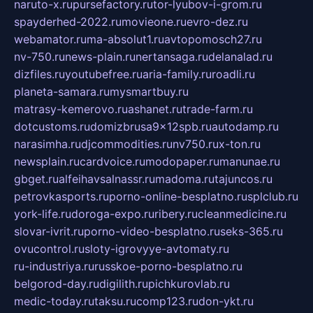
naruto-x.ru
pursefactory.ru
tor-lyubov-i-grom.ru
spayderhed-2022.ru
movieone.ru
evro-dez.ru
webamator.ru
ma-absolut1.ru
avtopomosch27.ru
nv-750.ru
news-plain.ru
nertansaga.ru
delanalad.ru
dizfiles.ru
youtubefree.ru
aria-family.ru
roadli.ru
planeta-samara.ru
mysmartbuy.ru
matrasy-kemerovo.ru
ashanet.ru
trade-farm.ru
dotcustoms.ru
domizbrusa9x12spb.ru
autodamp.ru
narasimha.ru
djcommodities.ru
nv750.ru
x-ton.ru
newsplain.ru
cardvoice.ru
modopaper.ru
manunae.ru
gbget.ru
alfeihavsalnassr.ru
madoma.ru
tajuncos.ru
petrovkasports.ru
porno-online-besplatno.ru
splclub.ru
york-life.ru
doroga-expo.ru
ribery.ru
cleanmedicine.ru
slovar-ivrit.ru
porno-video-besplatno.ru
seks-365.ru
ovucontrol.ru
sloty-igrovyye-avtomaty.ru
ru-industriya.ru
russkoe-porno-besplatno.ru
belgorod-day.ru
digilith.ru
pichkurovlab.ru
medic-today.ru
taksu.ru
comp123.ru
don-ykt.ru