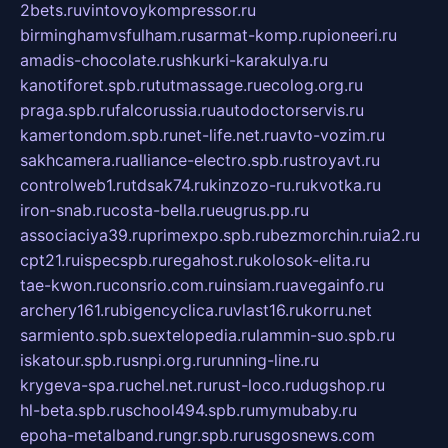
2bets.ru
vintovoykompressor.ru
birminghamvsfulham.ru
sarmat-komp.ru
pioneeri.ru
amadis-chocolate.ru
shkurki-karakulya.ru
kanotiforet.spb.ru
tutmassage.ru
ecolog.org.ru
praga.spb.ru
falcorussia.ru
autodoctorservis.ru
kamertondom.spb.ru
net-life.net.ru
avto-vozim.ru
sakhcamera.ru
alliance-electro.spb.ru
stroyavt.ru
controlweb1.ru
tdsak74.ru
kinzozo-ru.ru
kvotka.ru
iron-snab.ru
costa-bella.ru
eugrus.pp.ru
associaciya39.ru
primexpo.spb.ru
bezmorchin.ru
ia2.ru
cpt21.ru
ispecspb.ru
regahost.ru
kolosok-elita.ru
tae-kwon.ru
consrio.com.ru
insiam.ru
avegainfo.ru
archery161.ru
bigencyclica.ru
vlast16.ru
korru.net
sarmiento.spb.su
extelopedia.ru
lammin-suo.spb.ru
iskatour.spb.ru
snpi.org.ru
running-line.ru
krygeva-spa.ru
chel.net.ru
rust-loco.ru
dugshop.ru
hl-beta.spb.ru
school494.spb.ru
mymubaby.ru
epoha-metalband.ru
ngr.spb.ru
rusgosnews.com