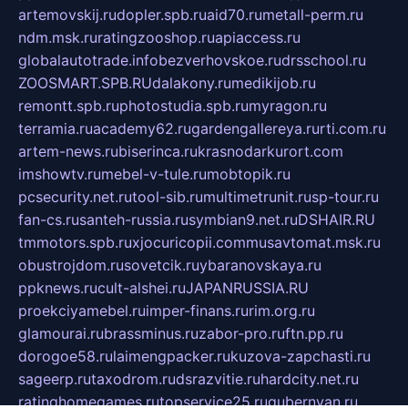
artemovskij.ru
dopler.spb.ru
aid70.ru
metall-perm.ru
ndm.msk.ru
ratingzooshop.ru
apiaccess.ru
globalautotrade.info
bezverhovskoe.ru
drsschool.ru
ZOOSMART.SPB.RU
dalakony.ru
medikijob.ru
remontt.spb.ru
photostudia.spb.ru
myragon.ru
terramia.ru
academy62.ru
gardengallereya.ru
rti.com.ru
artem-news.ru
biserinca.ru
krasnodarkurort.com
imshowtv.ru
mebel-v-tule.ru
mobtopik.ru
pcsecurity.net.ru
tool-sib.ru
multimetrunit.ru
sp-tour.ru
fan-cs.ru
santeh-russia.ru
symbian9.net.ru
DSHAIR.RU
tmmotors.spb.ru
xjocuricopii.com
musavtomat.msk.ru
obustrojdom.ru
sovetcik.ru
ybaranovskaya.ru
ppknews.ru
cult-alshei.ru
JAPANRUSSIA.RU
proekciyamebel.ru
imper-finans.ru
rim.org.ru
glamourai.ru
brassminus.ru
zabor-pro.ru
ftn.pp.ru
dorogoe58.ru
laimengpacker.ru
kuzova-zapchasti.ru
sageerp.ru
taxodrom.ru
dsrazvitie.ru
hardcity.net.ru
ratinghomegames.ru
topservice25.ru
gubernyan.ru