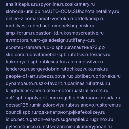
analitikaplus.ru
spyonline.ru
zosikamery.ru
sloboda-ural.pp.ru
AUTO-COM.SU
hohota.net
alimy.ru
online-z.com
aromat-vostoka.ru
otdelkaexp.ru
mobilvest.ru
bbd.net.ru
mebelshop.msk.ru
smp-forum.ru
bastion-td.ru
kosmoscreative.ru
avrmotors.ru
art-galadesign.ru
tiffany-c.ru
ecostep-samara.ru
d-p.spb.ru
галактика73.рф
sko.com.ru
davitamebel-spb.ru
fotsis.ru
tesiaes.ru
kokoroyari.spb.ru
blesna-kazan.ru
mossilver.ru
lenderoq.ru
sergeydobrin.ru
tochkazvuka.msk.ru
people-of-art.ru
bezzubova.ru
clubtibet.ru
orior-aks.ru
dynamoauto.ru
szk-favorit.ru
carlines.ru
flatnsk.ru
kingbolenskaner.ru
alex-motor.ru
astroline.net.ru
act1.spb.ru
polyglot.com.ru
gidlipetsk.ru
ooo-driada.ru
detsad125.ru
mir-zdoroviya.ru
bruslanovo.ru
siterem.ru
council.spb.ru
лодкипатриот.рф
kafekolizey.ru
iclub.net.ru
gazon-easy.ru
sugarepilekb.ru
grinox.ru
pylesostineco.ru
msts-ozarenie.ru
kameryjooan.ru