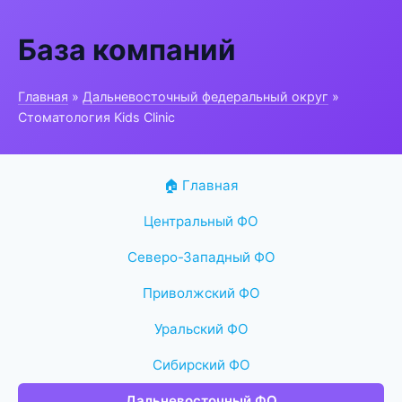
База компаний
Главная
»
Дальневосточный федеральный округ
»
Стоматология Kids Clinic
🏠 Главная
Центральный ФО
Северо-Западный ФО
Приволжский ФО
Уральский ФО
Сибирский ФО
Дальневосточный ФО