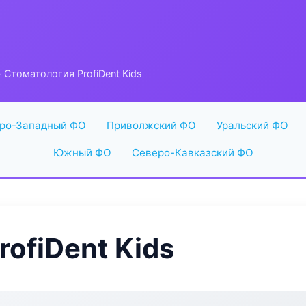
 Стоматология ProfiDent Kids
ро-Западный ФО
Приволжский ФО
Уральский ФО
Южный ФО
Северо-Кавказский ФО
ofiDent Kids