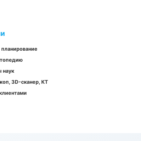
ми
 планирование
ортопедию
ы наук
оп, 3D-сканер, КТ
 клиентами