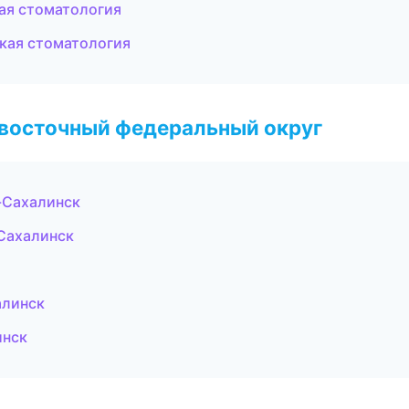
кая стоматология
ская стоматология
евосточный федеральный округ
-Сахалинск
Сахалинск
алинск
инск