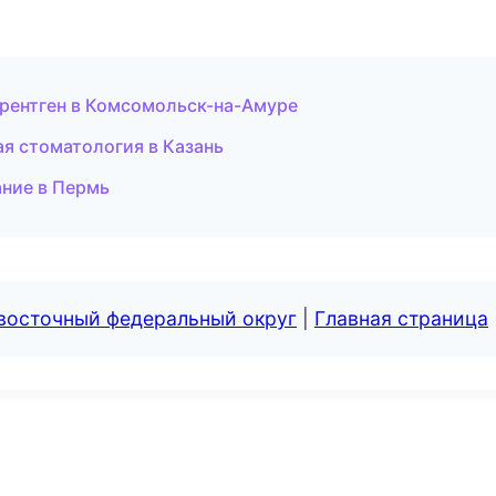
 рентген в Комсомольск-на-Амуре
ая стоматология в Казань
ание в Пермь
евосточный федеральный округ
|
Главная страница