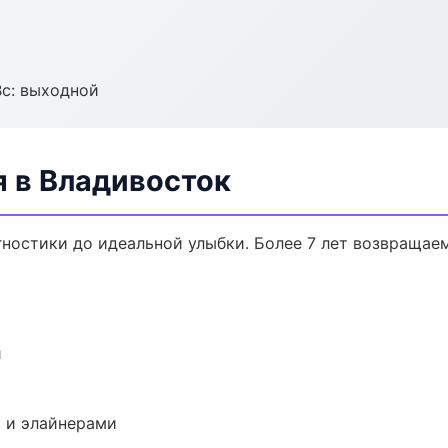
Вс: выходной
я в Владивосток
гностики до идеальной улыбки. Более 7 лет возвращае
и
 и элайнерами