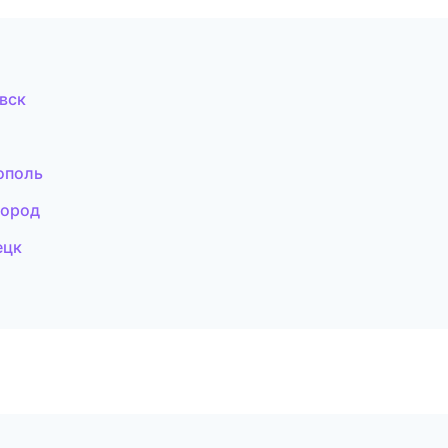
вск
ополь
город
ецк