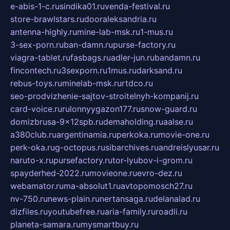
e-abis-1-c.ru
sindika01.ru
venda-festival.ru
store-brawlstars.ru
dooraleksandria.ru
antenna-highly.ru
mine-lab-msk.ru
1-mus.ru
3-sex-porn.ru
ban-damn.ru
purse-factory.ru
viagra-tablet.ru
fasbags.ru
adler-jun.ru
bandamn.ru
fincontech.ru
3sexporn.ru
1mus.ru
darksand.ru
rebus-toys.ru
minelab-msk.ru
rtdco.ru
seo-prodvizhenie-sajtov-stroitelnyh-kompanij.ru
card-voice.ru
rulonnyygazon177.ru
snow-guard.ru
domizbrusa-9x12spb.ru
demaholding.ru
aalse.ru
a380club.ru
argentinamia.ru
perkoka.ru
movie-one.ru
perk-oka.ru
g-octopus.ru
sibarchives.ru
andreislyusar.ru
naruto-x.ru
pursefactory.ru
tor-lyubov-i-grom.ru
spayderhed-2022.ru
movieone.ru
evro-dez.ru
webamator.ru
ma-absolut1.ru
avtopomosch27.ru
nv-750.ru
news-plain.ru
nertansaga.ru
delanalad.ru
dizfiles.ru
youtubefree.ru
aria-family.ru
roadli.ru
planeta-samara.ru
mysmartbuy.ru