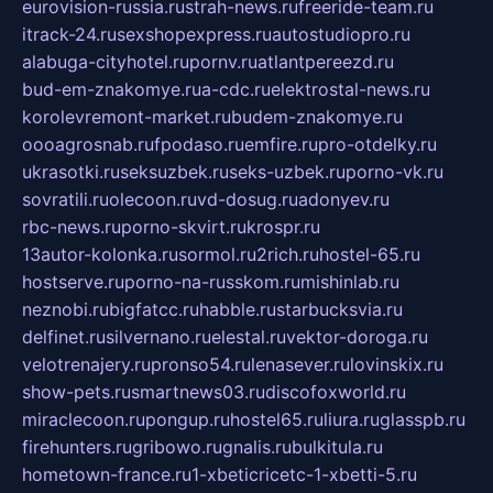
eurovision-russia.ru
strah-news.ru
freeride-team.ru
itrack-24.ru
sexshopexpress.ru
autostudiopro.ru
alabuga-cityhotel.ru
pornv.ru
atlantpereezd.ru
bud-em-znakomye.ru
a-cdc.ru
elektrostal-news.ru
korolevremont-market.ru
budem-znakomye.ru
oooagrosnab.ru
fpodaso.ru
emfire.ru
pro-otdelky.ru
ukrasotki.ru
seksuzbek.ru
seks-uzbek.ru
porno-vk.ru
sovratili.ru
olecoon.ru
vd-dosug.ru
adonyev.ru
rbc-news.ru
porno-skvirt.ru
krospr.ru
13autor-kolonka.ru
sormol.ru
2rich.ru
hostel-65.ru
hostserve.ru
porno-na-russkom.ru
mishinlab.ru
neznobi.ru
bigfatcc.ru
habble.ru
starbucksvia.ru
delfinet.ru
silvernano.ru
elestal.ru
vektor-doroga.ru
velotrenajery.ru
pronso54.ru
lenasever.ru
lovinskix.ru
show-pets.ru
smartnews03.ru
discofoxworld.ru
miraclecoon.ru
pongup.ru
hostel65.ru
liura.ru
glasspb.ru
firehunters.ru
gribowo.ru
gnalis.ru
bulkitula.ru
hometown-france.ru
1-xbeticricetc-1-xbetti-5.ru