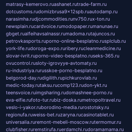
matrasy-kemerovo.ru
ashanet.ru
trade-farm.ru
dotcustoms.ru
domizbrusa9x12spb.ru
autodamp.ru
narasimha.ru
djcommodities.ru
nv750.ru
x-ton.ru
newsplain.ru
cardvoice.ru
modopaper.ru
manunae.ru
gbget.ru
alfeihavsalnassr.ru
madoma.ru
tajuncos.ru
petrovkasports.ru
porno-online-besplatno.ru
splclub.ru
york-life.ru
doroga-expo.ru
ribery.ru
cleanmedicine.ru
slovar-ivrit.ru
porno-video-besplatno.ru
seks-365.ru
ovucontrol.ru
sloty-igrovyye-avtomaty.ru
ru-industriya.ru
russkoe-porno-besplatno.ru
belgorod-day.ru
digilith.ru
pichkurovlab.ru
medic-today.ru
taksu.ru
comp123.ru
don-ykt.ru
teensvoice.ru
imgsharing.ru
domashnee-porno.ru
eva-elfie.ru
foto-tur.ru
biz-doska.ru
metropoltravel.ru
veslo-i-yakor.ru
borodino-media.ru
rostotsky.ru
regionufa.ru
weiss-bet.ru
zaryna.ru
casinotablet.ru
universalia.ru
remont-mebeli-moscow.ru
termomur.ru
clubfisher.ru
remstirufa.ru
erdamchi.ru
doramamama.ru