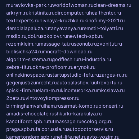
muraviovka-park.ru
worldofwoman.ru
clean-dreams.ru
arkrym.ru
kristinita.ru
dircomputer.ru
healthenter.ru
textexperts.ru
pivnaya-kruzhka.ru
kinofilmy-2021.ru
demolalapaluza.ru
tanyavanya.ru
remstir-tolyatti.ru
msdip.ru
jdol.ru
sokolovr.ru
newtech-spb.ru
rezemkleim.ru
massage-tai.ru
seonub.ru
zvonitut.ru
biolisichka24.ru
mncraft-download.ru
algoritm-sistema.ru
godflesh.ru
ru-industria.ru
zebra-tlt.ru
okna-proficom.ru
erynok.ru
onlinekinospace.ru
startupstudio-fefu.ru
zarges-ru.ru
gegenjustizunrecht.ru
autobalashov.ru
utrovortu.ru
spiski-firm.ru
elara-m.ru
kinomusorka.ru
mkcslava.ru
2bets.ru
vintovoykompressor.ru
birminghamvsfulham.ru
sarmat-komp.ru
pioneeri.ru
amadis-chocolate.ru
shkurki-karakulya.ru
kanotiforet.spb.ru
tutmassage.ru
ecolog.org.ru
praga.spb.ru
falcorussia.ru
autodoctorservis.ru
kamertondom.spb.ru
net-life.net.ru
avto-vozim.ru