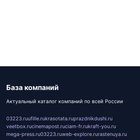
База компаний
Актуальный каталог компаний по всей России
03223.ru
ufille.ru
krasotata.ru
prazdnikdushi.ru
veetbox.ru
cinemapost.ru
ciam-fr.ru
kraft-you.ru
mega-press.ru
03223.ru
web-explore.ru
rastenuya.ru