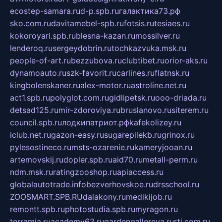
ecostep-samara.ru
d-p.spb.ru
галактика73.рф
sko.com.ru
davitamebel-spb.ru
fotsis.ru
tesiaes.ru
kokoroyari.spb.ru
blesna-kazan.ru
mossilver.ru
lenderoq.ru
sergeydobrin.ru
tochkazvuka.msk.ru
people-of-art.ru
bezzubova.ru
clubtibet.ru
orior-aks.ru
dynamoauto.ru
szk-favorit.ru
carlines.ru
flatnsk.ru
kingbolenskaner.ru
alex-motor.ru
astroline.net.ru
act1.spb.ru
polyglot.com.ru
gidlipetsk.ru
ooo-driada.ru
detsad125.ru
mir-zdoroviya.ru
bruslanovo.ru
siterem.ru
council.spb.ru
лодкипатриот.рф
kafekolizey.ru
iclub.net.ru
gazon-easy.ru
sugarepilekb.ru
grinox.ru
pylesostineco.ru
msts-ozarenie.ru
kameryjooan.ru
artemovskij.ru
dopler.spb.ru
aid70.ru
metall-perm.ru
ndm.msk.ru
ratingzooshop.ru
apiaccess.ru
globalautotrade.info
bezverhovskoe.ru
drsschool.ru
ZOOSMART.SPB.RU
dalakony.ru
medikijob.ru
remontt.spb.ru
photostudia.spb.ru
myragon.ru
terramia.ru
academy62.ru
gardengallereya.ru
rti.com.ru