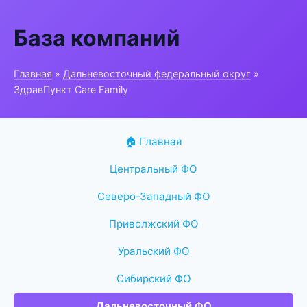
База компаний
Главная
»
Дальневосточный федеральный округ
»
ЗдравПункт Care Family
🏠 Главная
Центральный ФО
Северо-Западный ФО
Приволжский ФО
Уральский ФО
Сибирский ФО
Дальневосточный ФО