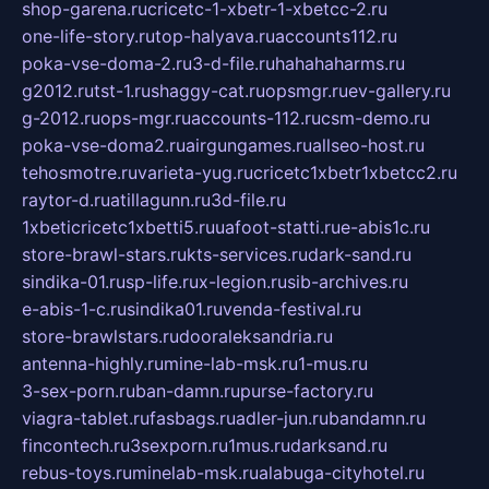
shop-garena.ru
cricetc-1-xbetr-1-xbetcc-2.ru
one-life-story.ru
top-halyava.ru
accounts112.ru
poka-vse-doma-2.ru
3-d-file.ru
hahahaharms.ru
g2012.ru
tst-1.ru
shaggy-cat.ru
opsmgr.ru
ev-gallery.ru
g-2012.ru
ops-mgr.ru
accounts-112.ru
csm-demo.ru
poka-vse-doma2.ru
airgungames.ru
allseo-host.ru
tehosmotre.ru
varieta-yug.ru
cricetc1xbetr1xbetcc2.ru
raytor-d.ru
atillagunn.ru
3d-file.ru
1xbeticricetc1xbetti5.ru
uafoot-statti.ru
e-abis1c.ru
store-brawl-stars.ru
kts-services.ru
dark-sand.ru
sindika-01.ru
sp-life.ru
x-legion.ru
sib-archives.ru
e-abis-1-c.ru
sindika01.ru
venda-festival.ru
store-brawlstars.ru
dooraleksandria.ru
antenna-highly.ru
mine-lab-msk.ru
1-mus.ru
3-sex-porn.ru
ban-damn.ru
purse-factory.ru
viagra-tablet.ru
fasbags.ru
adler-jun.ru
bandamn.ru
fincontech.ru
3sexporn.ru
1mus.ru
darksand.ru
rebus-toys.ru
minelab-msk.ru
alabuga-cityhotel.ru