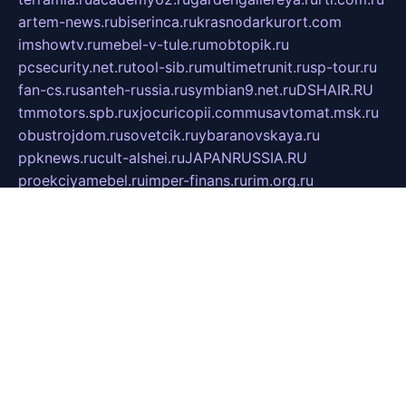
artem-news.ru
biserinca.ru
krasnodarkurort.com
imshowtv.ru
mebel-v-tule.ru
mobtopik.ru
pcsecurity.net.ru
tool-sib.ru
multimetrunit.ru
sp-tour.ru
fan-cs.ru
santeh-russia.ru
symbian9.net.ru
DSHAIR.RU
tmmotors.spb.ru
xjocuricopii.com
musavtomat.msk.ru
obustrojdom.ru
sovetcik.ru
ybaranovskaya.ru
ppknews.ru
cult-alshei.ru
JAPANRUSSIA.RU
proekciyamebel.ru
imper-finans.ru
rim.org.ru
glamourai.ru
brassminus.ru
zabor-pro.ru
ftn.pp.ru
dorogoe58.ru
laimengpacker.ru
kuzova-zapchasti.ru
sageerp.ru
taxodrom.ru
dsrazvitie.ru
hardcity.net.ru
ratinghomegames.ru
topservice25.ru
gubernyan.ru
gtglasslined.ru
ii4.ru
tssport.spb.ru
andorra24.com
blackwallstreet.ru
oboimos.ru
optim-doors.com.ru
ikuch.ru
nycr.org.ru
npa21.ru
vremya-ch.spb.ru
desert000.ru
ivtorgi.ru
ifiori.ru
catalog-statei.ru
dcv.org.ru
spetsmaster174.ru
ipkameryhiseeu.ru