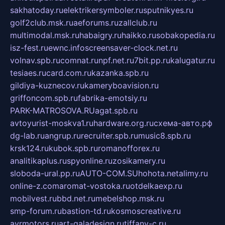
sakhatoday.ru
elektrikersymboler.ru
sputnikyes.ru
golf2club.msk.ru
aeforums.ru
zallclub.ru
multimodal.msk.ru
habaigry.ru
haikko.ru
sobakopedia.ru
isz-fest.ru
ewnc.info
screensaver-clock.net.ru
volnav.spb.ru
comnat.ru
npf.net.ru
7bit.pp.ru
kalugatur.ru
tesiaes.ru
card.com.ru
kazanka.spb.ru
gildiya-kuznecov.ru
kameryboavision.ru
griffoncom.spb.ru
fabrika-emotsiy.ru
PARK-MATROSOVA.RU
agat.spb.ru
avtoyurist-moskva1.ru
hardware.org.ru
схема-авто.рф
dg-lab.ru
angrup.ru
recruiter.spb.ru
music8.spb.ru
krsk124.ru
kubok.spb.ru
romanofforex.ru
analitikaplus.ru
spyonline.ru
zosikamery.ru
sloboda-ural.pp.ru
AUTO-COM.SU
hohota.net
alimy.ru
online-z.com
aromat-vostoka.ru
otdelkaexp.ru
mobilvest.ru
bbd.net.ru
mebelshop.msk.ru
smp-forum.ru
bastion-td.ru
kosmoscreative.ru
avrmotors.ru
art-galadesign.ru
tiffany-c.ru