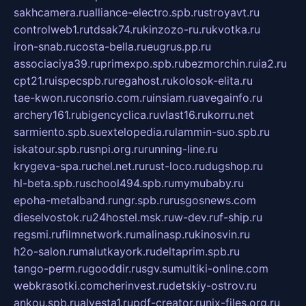
sakhcamera.ru
alliance-electro.spb.ru
stroyavt.ru
controlweb1.ru
tdsak74.ru
kinzozo-ru.ru
kvotka.ru
iron-snab.ru
costa-bella.ru
eugrus.pp.ru
associaciya39.ru
primexpo.spb.ru
bezmorchin.ru
ia2.ru
cpt21.ru
ispecspb.ru
regahost.ru
kolosok-elita.ru
tae-kwon.ru
consrio.com.ru
insiam.ru
avegainfo.ru
archery161.ru
bigencyclica.ru
vlast16.ru
korru.net
sarmiento.spb.su
extelopedia.ru
lammin-suo.spb.ru
iskatour.spb.ru
snpi.org.ru
running-line.ru
krygeva-spa.ru
chel.net.ru
rust-loco.ru
dugshop.ru
hl-beta.spb.ru
school494.spb.ru
mymubaby.ru
epoha-metalband.ru
ngr.spb.ru
rusgosnews.com
dieselvostok.ru
24hostel.msk.ru
w-dev.ru
f-ship.ru
regsmi.ru
filmnetwork.ru
malinasp.ru
kinosvin.ru
h2o-salon.ru
malutkayork.ru
deltaprim.spb.ru
tango-perm.ru
gooddir.ru
sgv.su
multiki-online.com
webkrasotki.com
cherinvest.ru
detskiy-ostrov.ru
ankou.spb.ru
alvesta1.ru
pdf-creator.ru
nix-files.org.ru