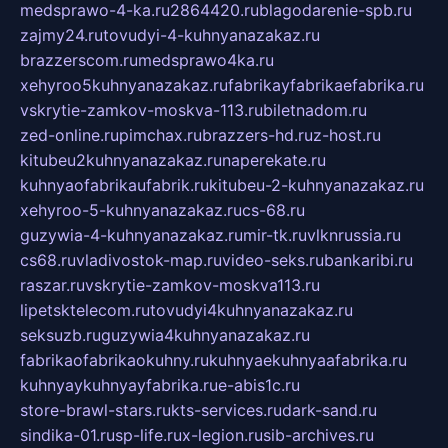
medsprawo-4-ka.ru
2864420.ru
blagodarenie-spb.ru
zajmy24.ru
tovudyi-4-kuhnyanazakaz.ru
brazzerscom.ru
medsprawo4ka.ru
xehyroo5kuhnyanazakaz.ru
fabrikayfabrikaefabrika.ru
vskrytie-zamkov-moskva-113.ru
biletnadom.ru
zed-online.ru
pimchax.ru
brazzers-hd.ru
z-host.ru
kitubeu2kuhnyanazakaz.ru
naperekate.ru
kuhnyaofabrikaufabrik.ru
kitubeu-2-kuhnyanazakaz.ru
xehyroo-5-kuhnyanazakaz.ru
cs-68.ru
guzywia-4-kuhnyanazakaz.ru
mir-tk.ru
vlknrussia.ru
cs68.ru
vladivostok-map.ru
video-seks.ru
bankaribi.ru
raszar.ru
vskrytie-zamkov-moskva113.ru
lipetsktelecom.ru
tovudyi4kuhnyanazakaz.ru
seksuzb.ru
guzywia4kuhnyanazakaz.ru
fabrikaofabrikaokuhny.ru
kuhnyaekuhnyaafabrika.ru
kuhnyaykuhnyayfabrika.ru
e-abis1c.ru
store-brawl-stars.ru
kts-services.ru
dark-sand.ru
sindika-01.ru
sp-life.ru
x-legion.ru
sib-archives.ru