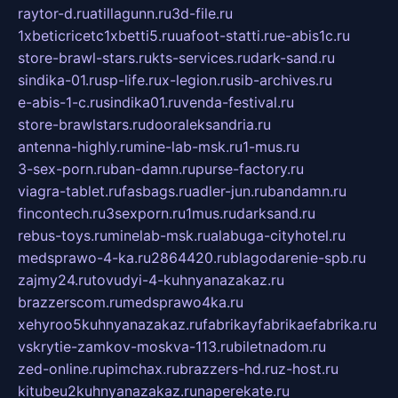
raytor-d.ru
atillagunn.ru
3d-file.ru
1xbeticricetc1xbetti5.ru
uafoot-statti.ru
e-abis1c.ru
store-brawl-stars.ru
kts-services.ru
dark-sand.ru
sindika-01.ru
sp-life.ru
x-legion.ru
sib-archives.ru
e-abis-1-c.ru
sindika01.ru
venda-festival.ru
store-brawlstars.ru
dooraleksandria.ru
antenna-highly.ru
mine-lab-msk.ru
1-mus.ru
3-sex-porn.ru
ban-damn.ru
purse-factory.ru
viagra-tablet.ru
fasbags.ru
adler-jun.ru
bandamn.ru
fincontech.ru
3sexporn.ru
1mus.ru
darksand.ru
rebus-toys.ru
minelab-msk.ru
alabuga-cityhotel.ru
medsprawo-4-ka.ru
2864420.ru
blagodarenie-spb.ru
zajmy24.ru
tovudyi-4-kuhnyanazakaz.ru
brazzerscom.ru
medsprawo4ka.ru
xehyroo5kuhnyanazakaz.ru
fabrikayfabrikaefabrika.ru
vskrytie-zamkov-moskva-113.ru
biletnadom.ru
zed-online.ru
pimchax.ru
brazzers-hd.ru
z-host.ru
kitubeu2kuhnyanazakaz.ru
naperekate.ru