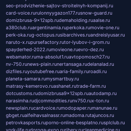
seo-prodvizhenie-sajtov-stroitelnyh-kompanij.ru
card-voice.ru
rulonnyygazon177.ru
snow-guard.ru
domizbrusa-9x12spb.ru
demaholding.ru
aalse.ru
a380club.ru
argentinamia.ru
perkoka.ru
movie-one.ru
perk-oka.ru
g-octopus.ru
sibarchives.ru
andreislyusar.ru
naruto-x.ru
pursefactory.ru
tor-lyubov-i-grom.ru
spayderhed-2022.ru
movieone.ru
evro-dez.ru
webamator.ru
ma-absolut1.ru
avtopomosch27.ru
nv-750.ru
news-plain.ru
nertansaga.ru
delanalad.ru
dizfiles.ru
youtubefree.ru
aria-family.ru
roadli.ru
planeta-samara.ru
mysmartbuy.ru
matrasy-kemerovo.ru
ashanet.ru
trade-farm.ru
dotcustoms.ru
domizbrusa9x12spb.ru
autodamp.ru
narasimha.ru
djcommodities.ru
nv750.ru
x-ton.ru
newsplain.ru
cardvoice.ru
modopaper.ru
manunae.ru
gbget.ru
alfeihavsalnassr.ru
madoma.ru
tajuncos.ru
petrovkasports.ru
porno-online-besplatno.ru
splclub.ru
york-life.ru
doroga-expo.ru
ribery.ru
cleanmedicine.ru