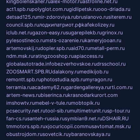
kingbolenskaner.ru
alex-motor.ru
astroline.net.ru
act1.spb.ru
polyglot.com.ru
gidlipetsk.ru
ooo-driada.ru
detsad125.ru
mir-zdoroviya.ru
bruslanovo.ru
siterem.ru
council.spb.ru
лодкипатриот.рф
kafekolizey.ru
iclub.net.ru
gazon-easy.ru
sugarepilekb.ru
grinox.ru
pylesostineco.ru
msts-ozarenie.ru
kameryjooan.ru
artemovskij.ru
dopler.spb.ru
aid70.ru
metall-perm.ru
ndm.msk.ru
ratingzooshop.ru
apiaccess.ru
globalautotrade.info
bezverhovskoe.ru
drsschool.ru
ZOOSMART.SPB.RU
dalakony.ru
medikijob.ru
remontt.spb.ru
photostudia.spb.ru
myragon.ru
terramia.ru
academy62.ru
gardengallereya.ru
rti.com.ru
artem-news.ru
biserinca.ru
krasnodarkurort.com
imshowtv.ru
mebel-v-tule.ru
mobtopik.ru
pcsecurity.net.ru
tool-sib.ru
multimetrunit.ru
sp-tour.ru
fan-cs.ru
santeh-russia.ru
symbian9.net.ru
DSHAIR.RU
tmmotors.spb.ru
xjocuricopii.com
musavtomat.msk.ru
obustrojdom.ru
sovetcik.ru
ybaranovskaya.ru