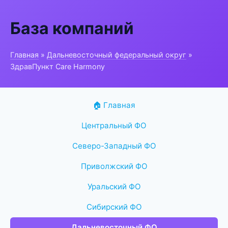
База компаний
Главная
»
Дальневосточный федеральный округ
»
ЗдравПункт Care Harmony
🏠 Главная
Центральный ФО
Северо-Западный ФО
Приволжский ФО
Уральский ФО
Сибирский ФО
Дальневосточный ФО