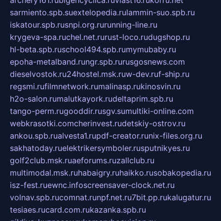
sarmiento.spb.su
extelopedia.ru
lammin-suo.spb.ru
iskatour.spb.ru
snpi.org.ru
running-line.ru
krygeva-spa.ru
chel.net.ru
rust-loco.ru
dugshop.ru
hl-beta.spb.ru
school494.spb.ru
mymubaby.ru
epoha-metalband.ru
ngr.spb.ru
rusgosnews.com
dieselvostok.ru
24hostel.msk.ru
w-dev.ru
f-ship.ru
regsmi.ru
filmnetwork.ru
malinasp.ru
kinosvin.ru
h2o-salon.ru
malutkayork.ru
deltaprim.spb.ru
tango-perm.ru
gooddir.ru
sgv.su
multiki-online.com
webkrasotki.com
cherinvest.ru
detskiy-ostrov.ru
ankou.spb.ru
alvesta1.ru
pdf-creator.ru
nix-files.org.ru
sakhatoday.ru
elektrikersymboler.ru
sputnikyes.ru
golf2club.msk.ru
aeforums.ru
zallclub.ru
multimodal.msk.ru
habaigry.ru
haikko.ru
sobakopedia.ru
isz-fest.ru
ewnc.info
screensaver-clock.net.ru
volnav.spb.ru
comnat.ru
npf.net.ru
7bit.pp.ru
kalugatur.ru
tesiaes.ru
card.com.ru
kazanka.spb.ru