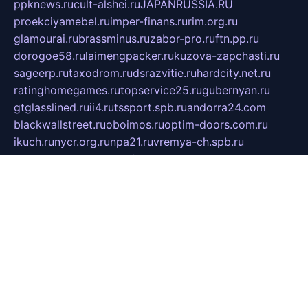
ppknews.ru
cult-alshei.ru
JAPANRUSSIA.RU
proekciyamebel.ru
imper-finans.ru
rim.org.ru
glamourai.ru
brassminus.ru
zabor-pro.ru
ftn.pp.ru
dorogoe58.ru
laimengpacker.ru
kuzova-zapchasti.ru
sageerp.ru
taxodrom.ru
dsrazvitie.ru
hardcity.net.ru
ratinghomegames.ru
topservice25.ru
gubernyan.ru
gtglasslined.ru
ii4.ru
tssport.spb.ru
andorra24.com
blackwallstreet.ru
oboimos.ru
optim-doors.com.ru
ikuch.ru
nycr.org.ru
npa21.ru
vremya-ch.spb.ru
desert000.ru
ivtorgi.ru
ifiori.ru
catalog-statei.ru
dcv.org.ru
spetsmaster174.ru
ipkameryhiseeu.ru
dum26.ru
ruspol.spb.ru
fr-opendp.ru
kam-solnyshko.ru
cheyenne-arapaho.ru
sevzapmetal.spb.ru
ted-lapidus.spb.ru
parasite-eliminator.ru
sigma-complete.ru
modernworld.ru
dama-moda.ru
eholot-group.ru
sk-nvkz.ru
DRONGOLD.RU
democratia2.ru
i-farmer.ru
mass-sport.org
jablonex.spb.ru
bookmess.ru
linkword.ru