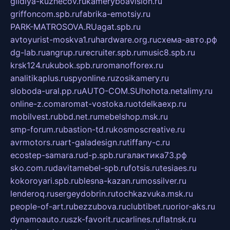
gildiya-kuznecov.ru
kameryboavision.ru
griffoncom.spb.ru
fabrika-emotsiy.ru
PARK-MATROSOVA.RU
agat.spb.ru
avtoyurist-moskva1.ru
hardware.org.ru
схема-авто.рф
dg-lab.ru
angrup.ru
recruiter.spb.ru
music8.spb.ru
krsk124.ru
kubok.spb.ru
romanofforex.ru
analitikaplus.ru
spyonline.ru
zosikamery.ru
sloboda-ural.pp.ru
AUTO-COM.SU
hohota.net
alimy.ru
online-z.com
aromat-vostoka.ru
otdelkaexp.ru
mobilvest.ru
bbd.net.ru
mebelshop.msk.ru
smp-forum.ru
bastion-td.ru
kosmoscreative.ru
avrmotors.ru
art-galadesign.ru
tiffany-c.ru
ecostep-samara.ru
d-p.spb.ru
галактика73.рф
sko.com.ru
davitamebel-spb.ru
fotsis.ru
tesiaes.ru
kokoroyari.spb.ru
blesna-kazan.ru
mossilver.ru
lenderoq.ru
sergeydobrin.ru
tochkazvuka.msk.ru
people-of-art.ru
bezzubova.ru
clubtibet.ru
orior-aks.ru
dynamoauto.ru
szk-favorit.ru
carlines.ru
flatnsk.ru