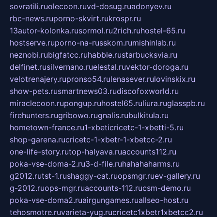
sovratili.ru
olecoon.ru
vd-dosug.ru
adonyev.ru
rbc-news.ru
porno-skvirt.ru
krospr.ru
13autor-kolonka.ru
sormol.ru
2rich.ru
hostel-65.ru
hostserve.ru
porno-na-russkom.ru
mishinlab.ru
neznobi.ru
bigfatcc.ru
habble.ru
starbucksvia.ru
delfinet.ru
silvernano.ru
elestal.ru
vektor-doroga.ru
velotrenajery.ru
pronso54.ru
lenasever.ru
lovinskix.ru
show-pets.ru
smartnews03.ru
discofoxworld.ru
miraclecoon.ru
pongup.ru
hostel65.ru
liura.ru
glasspb.ru
firehunters.ru
gribowo.ru
gnalis.ru
bulkitula.ru
hometown-france.ru
1-xbeticricetc-1-xbetti-5.ru
shop-garena.ru
cricetc-1-xbetr-1-xbetcc-2.ru
one-life-story.ru
top-halyava.ru
accounts112.ru
poka-vse-doma-2.ru
3-d-file.ru
hahahaharms.ru
g2012.ru
tst-1.ru
shaggy-cat.ru
opsmgr.ru
ev-gallery.ru
g-2012.ru
ops-mgr.ru
accounts-112.ru
csm-demo.ru
poka-vse-doma2.ru
airgungames.ru
allseo-host.ru
tehosmotre.ru
varieta-yug.ru
cricetc1xbetr1xbetcc2.ru