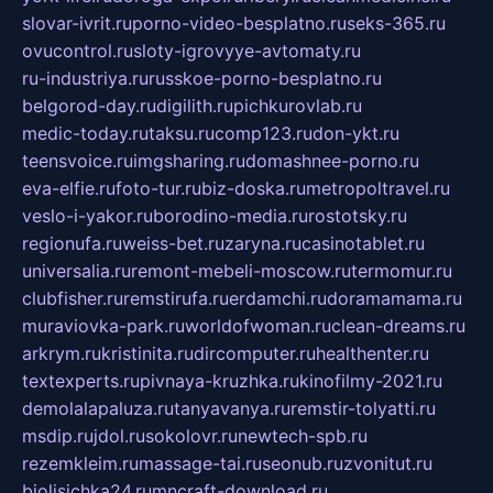
slovar-ivrit.ru
porno-video-besplatno.ru
seks-365.ru
ovucontrol.ru
sloty-igrovyye-avtomaty.ru
ru-industriya.ru
russkoe-porno-besplatno.ru
belgorod-day.ru
digilith.ru
pichkurovlab.ru
medic-today.ru
taksu.ru
comp123.ru
don-ykt.ru
teensvoice.ru
imgsharing.ru
domashnee-porno.ru
eva-elfie.ru
foto-tur.ru
biz-doska.ru
metropoltravel.ru
veslo-i-yakor.ru
borodino-media.ru
rostotsky.ru
regionufa.ru
weiss-bet.ru
zaryna.ru
casinotablet.ru
universalia.ru
remont-mebeli-moscow.ru
termomur.ru
clubfisher.ru
remstirufa.ru
erdamchi.ru
doramamama.ru
muraviovka-park.ru
worldofwoman.ru
clean-dreams.ru
arkrym.ru
kristinita.ru
dircomputer.ru
healthenter.ru
textexperts.ru
pivnaya-kruzhka.ru
kinofilmy-2021.ru
demolalapaluza.ru
tanyavanya.ru
remstir-tolyatti.ru
msdip.ru
jdol.ru
sokolovr.ru
newtech-spb.ru
rezemkleim.ru
massage-tai.ru
seonub.ru
zvonitut.ru
biolisichka24.ru
mncraft-download.ru