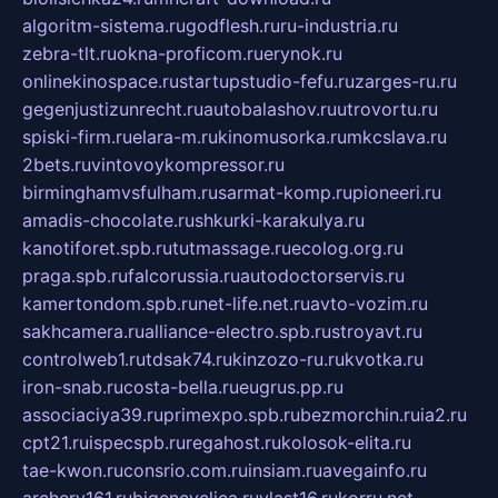
algoritm-sistema.ru
godflesh.ru
ru-industria.ru
zebra-tlt.ru
okna-proficom.ru
erynok.ru
onlinekinospace.ru
startupstudio-fefu.ru
zarges-ru.ru
gegenjustizunrecht.ru
autobalashov.ru
utrovortu.ru
spiski-firm.ru
elara-m.ru
kinomusorka.ru
mkcslava.ru
2bets.ru
vintovoykompressor.ru
birminghamvsfulham.ru
sarmat-komp.ru
pioneeri.ru
amadis-chocolate.ru
shkurki-karakulya.ru
kanotiforet.spb.ru
tutmassage.ru
ecolog.org.ru
praga.spb.ru
falcorussia.ru
autodoctorservis.ru
kamertondom.spb.ru
net-life.net.ru
avto-vozim.ru
sakhcamera.ru
alliance-electro.spb.ru
stroyavt.ru
controlweb1.ru
tdsak74.ru
kinzozo-ru.ru
kvotka.ru
iron-snab.ru
costa-bella.ru
eugrus.pp.ru
associaciya39.ru
primexpo.spb.ru
bezmorchin.ru
ia2.ru
cpt21.ru
ispecspb.ru
regahost.ru
kolosok-elita.ru
tae-kwon.ru
consrio.com.ru
insiam.ru
avegainfo.ru
archery161.ru
bigencyclica.ru
vlast16.ru
korru.net