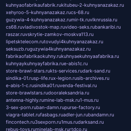
kuhnyaofabrikaufabrik.ru
kitubeu-2-kuhnyanazakaz.ru
xehyroo-5-kuhnyanazakaz.ru
cs-68.ru
guzywia-4-kuhnyanazakaz.ru
mir-tk.ru
vlknrussia.ru
cs68.ru
vladivostok-map.ru
video-seks.ru
bankaribi.ru
raszar.ru
vskrytie-zamkov-moskva113.ru
lipetsktelecom.ru
tovudyi4kuhnyanazakaz.ru
seksuzb.ru
guzywia4kuhnyanazakaz.ru
fabrikaofabrikaokuhny.ru
kuhnyaekuhnyaafabrika.ru
kuhnyaykuhnyayfabrika.ru
e-abis1c.ru
store-brawl-stars.ru
kts-services.ru
dark-sand.ru
sindika-01.ru
sp-life.ru
x-legion.ru
sib-archives.ru
e-abis-1-c.ru
sindika01.ru
venda-festival.ru
store-brawlstars.ru
dooraleksandria.ru
antenna-highly.ru
mine-lab-msk.ru
1-mus.ru
3-sex-porn.ru
ban-damn.ru
purse-factory.ru
viagra-tablet.ru
fasbags.ru
adler-jun.ru
bandamn.ru
fincontech.ru
3sexporn.ru
1mus.ru
darksand.ru
rebus-toys.ru
minelab-msk.ru
rtdco.ru