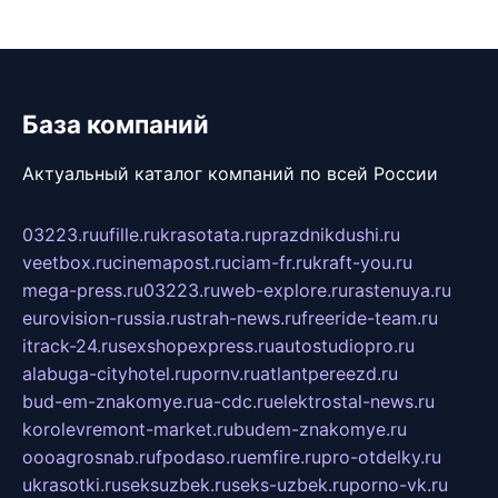
База компаний
Актуальный каталог компаний по всей России
03223.ru
ufille.ru
krasotata.ru
prazdnikdushi.ru
veetbox.ru
cinemapost.ru
ciam-fr.ru
kraft-you.ru
mega-press.ru
03223.ru
web-explore.ru
rastenuya.ru
eurovision-russia.ru
strah-news.ru
freeride-team.ru
itrack-24.ru
sexshopexpress.ru
autostudiopro.ru
alabuga-cityhotel.ru
pornv.ru
atlantpereezd.ru
bud-em-znakomye.ru
a-cdc.ru
elektrostal-news.ru
korolevremont-market.ru
budem-znakomye.ru
oooagrosnab.ru
fpodaso.ru
emfire.ru
pro-otdelky.ru
ukrasotki.ru
seksuzbek.ru
seks-uzbek.ru
porno-vk.ru