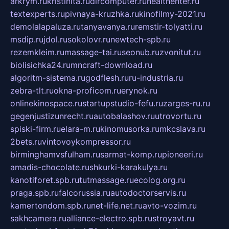
arkrym.ru
kristinita.ru
dircomputer.ru
healthenter.ru
textexperts.ru
pivnaya-kruzhka.ru
kinofilmy-2021.ru
demolalapaluza.ru
tanyavanya.ru
remstir-tolyatti.ru
msdip.ru
jdol.ru
sokolovr.ru
newtech-spb.ru
rezemkleim.ru
massage-tai.ru
seonub.ru
zvonitut.ru
biolisichka24.ru
mncraft-download.ru
algoritm-sistema.ru
godflesh.ru
ru-industria.ru
zebra-tlt.ru
okna-proficom.ru
erynok.ru
onlinekinospace.ru
startupstudio-fefu.ru
zarges-ru.ru
gegenjustizunrecht.ru
autobalashov.ru
utrovortu.ru
spiski-firm.ru
elara-m.ru
kinomusorka.ru
mkcslava.ru
2bets.ru
vintovoykompressor.ru
birminghamvsfulham.ru
sarmat-komp.ru
pioneeri.ru
amadis-chocolate.ru
shkurki-karakulya.ru
kanotiforet.spb.ru
tutmassage.ru
ecolog.org.ru
praga.spb.ru
falcorussia.ru
autodoctorservis.ru
kamertondom.spb.ru
net-life.net.ru
avto-vozim.ru
sakhcamera.ru
alliance-electro.spb.ru
stroyavt.ru