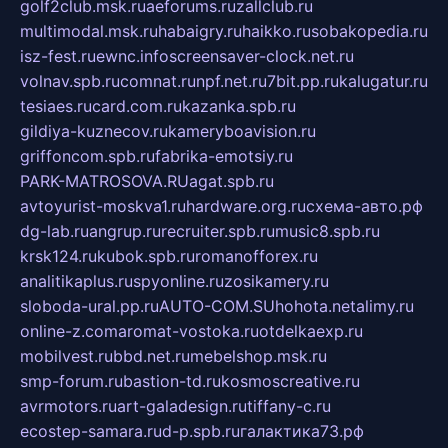
golf2club.msk.ru
aeforums.ru
zallclub.ru
multimodal.msk.ru
habaigry.ru
haikko.ru
sobakopedia.ru
isz-fest.ru
ewnc.info
screensaver-clock.net.ru
volnav.spb.ru
comnat.ru
npf.net.ru
7bit.pp.ru
kalugatur.ru
tesiaes.ru
card.com.ru
kazanka.spb.ru
gildiya-kuznecov.ru
kameryboavision.ru
griffoncom.spb.ru
fabrika-emotsiy.ru
PARK-MATROSOVA.RU
agat.spb.ru
avtoyurist-moskva1.ru
hardware.org.ru
схема-авто.рф
dg-lab.ru
angrup.ru
recruiter.spb.ru
music8.spb.ru
krsk124.ru
kubok.spb.ru
romanofforex.ru
analitikaplus.ru
spyonline.ru
zosikamery.ru
sloboda-ural.pp.ru
AUTO-COM.SU
hohota.net
alimy.ru
online-z.com
aromat-vostoka.ru
otdelkaexp.ru
mobilvest.ru
bbd.net.ru
mebelshop.msk.ru
smp-forum.ru
bastion-td.ru
kosmoscreative.ru
avrmotors.ru
art-galadesign.ru
tiffany-c.ru
ecostep-samara.ru
d-p.spb.ru
галактика73.рф