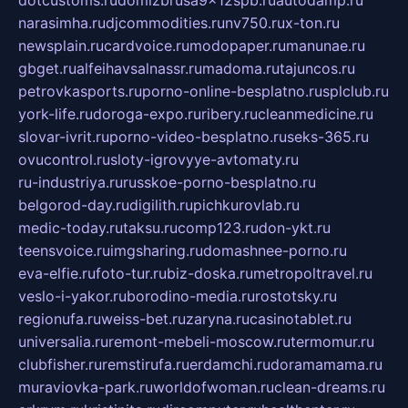
dotcustoms.ru
domizbrusa9x12spb.ru
autodamp.ru
narasimha.ru
djcommodities.ru
nv750.ru
x-ton.ru
newsplain.ru
cardvoice.ru
modopaper.ru
manunae.ru
gbget.ru
alfeihavsalnassr.ru
madoma.ru
tajuncos.ru
petrovkasports.ru
porno-online-besplatno.ru
splclub.ru
york-life.ru
doroga-expo.ru
ribery.ru
cleanmedicine.ru
slovar-ivrit.ru
porno-video-besplatno.ru
seks-365.ru
ovucontrol.ru
sloty-igrovyye-avtomaty.ru
ru-industriya.ru
russkoe-porno-besplatno.ru
belgorod-day.ru
digilith.ru
pichkurovlab.ru
medic-today.ru
taksu.ru
comp123.ru
don-ykt.ru
teensvoice.ru
imgsharing.ru
domashnee-porno.ru
eva-elfie.ru
foto-tur.ru
biz-doska.ru
metropoltravel.ru
veslo-i-yakor.ru
borodino-media.ru
rostotsky.ru
regionufa.ru
weiss-bet.ru
zaryna.ru
casinotablet.ru
universalia.ru
remont-mebeli-moscow.ru
termomur.ru
clubfisher.ru
remstirufa.ru
erdamchi.ru
doramamama.ru
muraviovka-park.ru
worldofwoman.ru
clean-dreams.ru