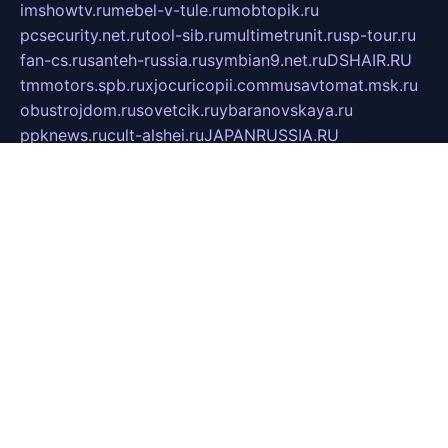
imshowtv.ru
mebel-v-tule.ru
mobtopik.ru
pcsecurity.net.ru
tool-sib.ru
multimetrunit.ru
sp-tour.ru
fan-cs.ru
santeh-russia.ru
symbian9.net.ru
DSHAIR.RU
tmmotors.spb.ru
xjocuricopii.com
musavtomat.msk.ru
obustrojdom.ru
sovetcik.ru
ybaranovskaya.ru
ppknews.ru
cult-alshei.ru
JAPANRUSSIA.RU
proekciyamebel.ru
imper-finans.ru
rim.org.ru
glamourai.ru
brassminus.ru
zabor-pro.ru
ftn.pp.ru
dorogoe58.ru
laimengpacker.ru
kuzova-zapchasti.ru
sageerp.ru
taxodrom.ru
dsrazvitie.ru
hardcity.net.ru
ratinghomegames.ru
topservice25.ru
gubernyan.ru
gtglasslined.ru
ii4.ru
tssport.spb.ru
andorra24.com
blackwallstreet.ru
oboimos.ru
optim-doors.com.ru
ikuch.ru
nycr.org.ru
npa21.ru
vremya-ch.spb.ru
desert000.ru
ivtorgi.ru
ifiori.ru
catalog-statei.ru
dcv.org.ru
spetsmaster174.ru
ipkameryhiseeu.ru
dum26.ru
ruspol.spb.ru
fr-opendp.ru
kam-solnyshko.ru
cheyenne-arapaho.ru
sevzapmetal.spb.ru