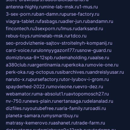
antenna-highly.ru
mine-lab-msk.ru
1-mus.ru
3-sex-porn.ru
ban-damn.ru
purse-factory.ru
viagra-tablet.ru
fasbags.ru
adler-jun.ru
bandamn.ru
fincontech.ru
3sexporn.ru
1mus.ru
darksand.ru
rebus-toys.ru
minelab-msk.ru
rtdco.ru
seo-prodvizhenie-sajtov-stroitelnyh-kompanij.ru
card-voice.ru
rulonnyygazon177.ru
snow-guard.ru
domizbrusa-9x12spb.ru
demaholding.ru
aalse.ru
a380club.ru
argentinamia.ru
perkoka.ru
movie-one.ru
perk-oka.ru
g-octopus.ru
sibarchives.ru
andreislyusar.ru
naruto-x.ru
pursefactory.ru
tor-lyubov-i-grom.ru
spayderhed-2022.ru
movieone.ru
evro-dez.ru
webamator.ru
ma-absolut1.ru
avtopomosch27.ru
nv-750.ru
news-plain.ru
nertansaga.ru
delanalad.ru
dizfiles.ru
youtubefree.ru
aria-family.ru
roadli.ru
planeta-samara.ru
mysmartbuy.ru
matrasy-kemerovo.ru
ashanet.ru
trade-farm.ru