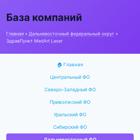
База компаний
Главная
»
Дальневосточный федеральный округ
»
ЗдравПункт MedArt Laser
🏠 Главная
Центральный ФО
Северо-Западный ФО
Приволжский ФО
Уральский ФО
Сибирский ФО
Дальневосточный ФО