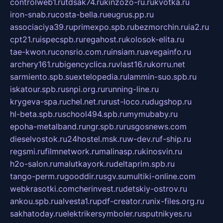
controlweb1.ru
tdsak74.ru
kinzozo-ru.ru
kvotka.ru
iron-snab.ru
costa-bella.ru
eugrus.pp.ru
associaciya39.ru
primexpo.spb.ru
bezmorchin.ru
ia2.ru
cpt21.ru
ispecspb.ru
regahost.ru
kolosok-elita.ru
tae-kwon.ru
consrio.com.ru
insiam.ru
avegainfo.ru
archery161.ru
bigencyclica.ru
vlast16.ru
korru.net
sarmiento.spb.su
extelopedia.ru
lammin-suo.spb.ru
iskatour.spb.ru
snpi.org.ru
running-line.ru
krygeva-spa.ru
chel.net.ru
rust-loco.ru
dugshop.ru
hl-beta.spb.ru
school494.spb.ru
mymubaby.ru
epoha-metalband.ru
ngr.spb.ru
rusgosnews.com
dieselvostok.ru
24hostel.msk.ru
w-dev.ru
f-ship.ru
regsmi.ru
filmnetwork.ru
malinasp.ru
kinosvin.ru
h2o-salon.ru
malutkayork.ru
deltaprim.spb.ru
tango-perm.ru
gooddir.ru
sgv.su
multiki-online.com
webkrasotki.com
cherinvest.ru
detskiy-ostrov.ru
ankou.spb.ru
alvesta1.ru
pdf-creator.ru
nix-files.org.ru
sakhatoday.ru
elektrikersymboler.ru
sputnikyes.ru