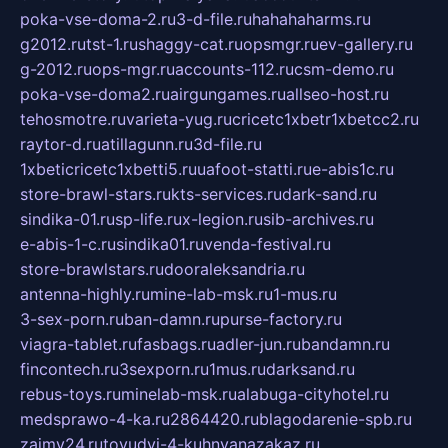
poka-vse-doma-2.ru
3-d-file.ru
hahahaharms.ru
g2012.ru
tst-1.ru
shaggy-cat.ru
opsmgr.ru
ev-gallery.ru
g-2012.ru
ops-mgr.ru
accounts-112.ru
csm-demo.ru
poka-vse-doma2.ru
airgungames.ru
allseo-host.ru
tehosmotre.ru
varieta-yug.ru
cricetc1xbetr1xbetcc2.ru
raytor-d.ru
atillagunn.ru
3d-file.ru
1xbeticricetc1xbetti5.ru
uafoot-statti.ru
e-abis1c.ru
store-brawl-stars.ru
kts-services.ru
dark-sand.ru
sindika-01.ru
sp-life.ru
x-legion.ru
sib-archives.ru
e-abis-1-c.ru
sindika01.ru
venda-festival.ru
store-brawlstars.ru
dooraleksandria.ru
antenna-highly.ru
mine-lab-msk.ru
1-mus.ru
3-sex-porn.ru
ban-damn.ru
purse-factory.ru
viagra-tablet.ru
fasbags.ru
adler-jun.ru
bandamn.ru
fincontech.ru
3sexporn.ru
1mus.ru
darksand.ru
rebus-toys.ru
minelab-msk.ru
alabuga-cityhotel.ru
medsprawo-4-ka.ru
2864420.ru
blagodarenie-spb.ru
zajmy24.ru
tovudyi-4-kuhnyanazakaz.ru