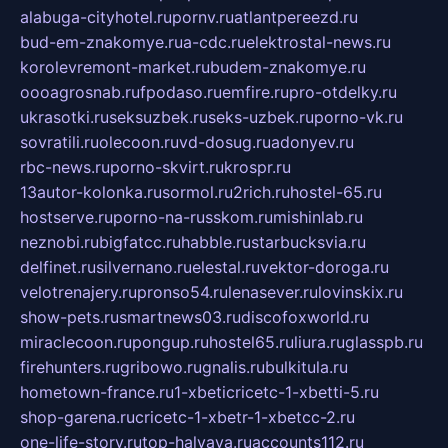
alabuga-cityhotel.ru
pornv.ru
atlantpereezd.ru
bud-em-znakomye.ru
a-cdc.ru
elektrostal-news.ru
korolevremont-market.ru
budem-znakomye.ru
oooagrosnab.ru
fpodaso.ru
emfire.ru
pro-otdelky.ru
ukrasotki.ru
seksuzbek.ru
seks-uzbek.ru
porno-vk.ru
sovratili.ru
olecoon.ru
vd-dosug.ru
adonyev.ru
rbc-news.ru
porno-skvirt.ru
krospr.ru
13autor-kolonka.ru
sormol.ru
2rich.ru
hostel-65.ru
hostserve.ru
porno-na-russkom.ru
mishinlab.ru
neznobi.ru
bigfatcc.ru
habble.ru
starbucksvia.ru
delfinet.ru
silvernano.ru
elestal.ru
vektor-doroga.ru
velotrenajery.ru
pronso54.ru
lenasever.ru
lovinskix.ru
show-pets.ru
smartnews03.ru
discofoxworld.ru
miraclecoon.ru
pongup.ru
hostel65.ru
liura.ru
glasspb.ru
firehunters.ru
gribowo.ru
gnalis.ru
bulkitula.ru
hometown-france.ru
1-xbeticricetc-1-xbetti-5.ru
shop-garena.ru
cricetc-1-xbetr-1-xbetcc-2.ru
one-life-story.ru
top-halyava.ru
accounts112.ru