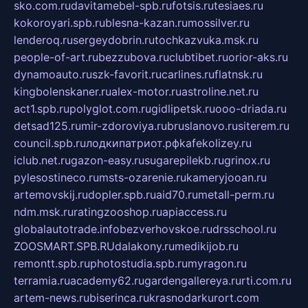
sko.com.ru
davitamebel-spb.ru
fotsis.ru
tesiaes.ru
kokoroyari.spb.ru
blesna-kazan.ru
mossilver.ru
lenderoq.ru
sergeydobrin.ru
tochkazvuka.msk.ru
people-of-art.ru
bezzubova.ru
clubtibet.ru
orior-aks.ru
dynamoauto.ru
szk-favorit.ru
carlines.ru
flatnsk.ru
kingbolenskaner.ru
alex-motor.ru
astroline.net.ru
act1.spb.ru
polyglot.com.ru
gidlipetsk.ru
ooo-driada.ru
detsad125.ru
mir-zdoroviya.ru
bruslanovo.ru
siterem.ru
council.spb.ru
лодкипатриот.рф
kafekolizey.ru
iclub.net.ru
gazon-easy.ru
sugarepilekb.ru
grinox.ru
pylesostineco.ru
msts-ozarenie.ru
kameryjooan.ru
artemovskij.ru
dopler.spb.ru
aid70.ru
metall-perm.ru
ndm.msk.ru
ratingzooshop.ru
apiaccess.ru
globalautotrade.info
bezverhovskoe.ru
drsschool.ru
ZOOSMART.SPB.RU
dalakony.ru
medikijob.ru
remontt.spb.ru
photostudia.spb.ru
myragon.ru
terramia.ru
academy62.ru
gardengallereya.ru
rti.com.ru
artem-news.ru
biserinca.ru
krasnodarkurort.com