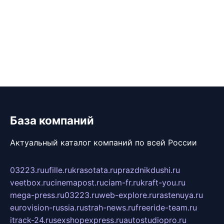
База компаний
Актуальный каталог компаний по всей России
03223.ru
ufille.ru
krasotata.ru
prazdnikdushi.ru
veetbox.ru
cinemapost.ru
ciam-fr.ru
kraft-you.ru
mega-press.ru
03223.ru
web-explore.ru
rastenuya.ru
eurovision-russia.ru
strah-news.ru
freeride-team.ru
itrack-24.ru
sexshopexpress.ru
autostudiopro.ru