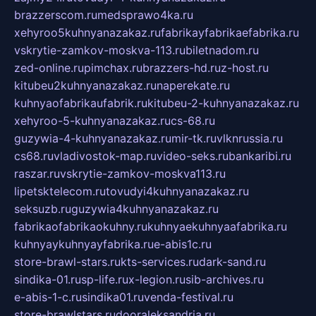
brazzerscom.ru
medsprawo4ka.ru
xehyroo5kuhnyanazakaz.ru
fabrikayfabrikaefabrika.ru
vskrytie-zamkov-moskva-113.ru
biletnadom.ru
zed-online.ru
pimchax.ru
brazzers-hd.ru
z-host.ru
kitubeu2kuhnyanazakaz.ru
naperekate.ru
kuhnyaofabrikaufabrik.ru
kitubeu-2-kuhnyanazakaz.ru
xehyroo-5-kuhnyanazakaz.ru
cs-68.ru
guzywia-4-kuhnyanazakaz.ru
mir-tk.ru
vlknrussia.ru
cs68.ru
vladivostok-map.ru
video-seks.ru
bankaribi.ru
raszar.ru
vskrytie-zamkov-moskva113.ru
lipetsktelecom.ru
tovudyi4kuhnyanazakaz.ru
seksuzb.ru
guzywia4kuhnyanazakaz.ru
fabrikaofabrikaokuhny.ru
kuhnyaekuhnyaafabrika.ru
kuhnyaykuhnyayfabrika.ru
e-abis1c.ru
store-brawl-stars.ru
kts-services.ru
dark-sand.ru
sindika-01.ru
sp-life.ru
x-legion.ru
sib-archives.ru
e-abis-1-c.ru
sindika01.ru
venda-festival.ru
store-brawlstars.ru
dooraleksandria.ru