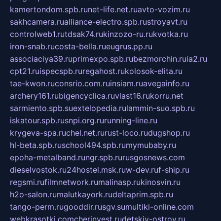
kamertondom.spb.ru
net-life.net.ru
avto-vozim.ru
sakhcamera.ru
alliance-electro.spb.ru
stroyavt.ru
controlweb1.ru
tdsak74.ru
kinzozo-ru.ru
kvotka.ru
iron-snab.ru
costa-bella.ru
eugrus.pp.ru
associaciya39.ru
primexpo.spb.ru
bezmorchin.ru
ia2.ru
cpt21.ru
ispecspb.ru
regahost.ru
kolosok-elita.ru
tae-kwon.ru
consrio.com.ru
insiam.ru
avegainfo.ru
archery161.ru
bigencyclica.ru
vlast16.ru
korru.net
sarmiento.spb.su
extelopedia.ru
lammin-suo.spb.ru
iskatour.spb.ru
snpi.org.ru
running-line.ru
krygeva-spa.ru
chel.net.ru
rust-loco.ru
dugshop.ru
hl-beta.spb.ru
school494.spb.ru
mymubaby.ru
epoha-metalband.ru
ngr.spb.ru
rusgosnews.com
dieselvostok.ru
24hostel.msk.ru
w-dev.ru
f-ship.ru
regsmi.ru
filmnetwork.ru
malinasp.ru
kinosvin.ru
h2o-salon.ru
malutkayork.ru
deltaprim.spb.ru
tango-perm.ru
gooddir.ru
sgv.su
multiki-online.com
webkrasotki.com
cherinvest.ru
detskiy-ostrov.ru