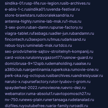
sindika-01.ru
sp-life.ru
x-legion.ru
sib-archives.ru
e-abis-1-c.ru
sindika01.ru
venda-festival.ru
store-brawlstars.ru
dooraleksandria.ru
antenna-highly.ru
mine-lab-msk.ru
1-mus.ru
3-sex-porn.ru
ban-damn.ru
purse-factory.ru
viagra-tablet.ru
fasbags.ru
adler-jun.ru
bandamn.ru
fincontech.ru
3sexporn.ru
1mus.ru
darksand.ru
rebus-toys.ru
minelab-msk.ru
rtdco.ru
seo-prodvizhenie-sajtov-stroitelnyh-kompanij.ru
card-voice.ru
rulonnyygazon177.ru
snow-guard.ru
domizbrusa-9x12spb.ru
demaholding.ru
aalse.ru
a380club.ru
argentinamia.ru
perkoka.ru
movie-one.ru
perk-oka.ru
g-octopus.ru
sibarchives.ru
andreislyusar.ru
naruto-x.ru
pursefactory.ru
tor-lyubov-i-grom.ru
spayderhed-2022.ru
movieone.ru
evro-dez.ru
webamator.ru
ma-absolut1.ru
avtopomosch27.ru
nv-750.ru
news-plain.ru
nertansaga.ru
delanalad.ru
dizfiles.ru
youtubefree.ru
aria-family.ru
roadli.ru