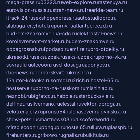
mega-press.ru
03223.ru
web-explore.ru
rastenuya.ru
eurovision-russia.ru
strah-news.ru
freeride-team.ru
itrack-24.ru
sexshopexpress.ru
autostudiopro.ru
alabuga-cityhotel.ru
pornv.ru
atlantpereezd.ru
bud-em-znakomye.ru
a-cdc.ru
elektrostal-news.ru
korolevremont-market.ru
budem-znakomye.ru
oooagrosnab.ru
fpodaso.ru
emfire.ru
pro-otdelky.ru
ukrasotki.ru
seksuzbek.ru
seks-uzbek.ru
porno-vk.ru
sovratili.ru
olecoon.ru
vd-dosug.ru
adonyev.ru
rbc-news.ru
porno-skvirt.ru
krospr.ru
13autor-kolonka.ru
sormol.ru
2rich.ru
hostel-65.ru
hostserve.ru
porno-na-russkom.ru
mishinlab.ru
neznobi.ru
bigfatcc.ru
habble.ru
starbucksvia.ru
delfinet.ru
silvernano.ru
elestal.ru
vektor-doroga.ru
velotrenajery.ru
pronso54.ru
lenasever.ru
lovinskix.ru
show-pets.ru
smartnews03.ru
discofoxworld.ru
miraclecoon.ru
pongup.ru
hostel65.ru
liura.ru
glasspb.ru
firehunters.ru
gribowo.ru
gnalis.ru
bulkitula.ru