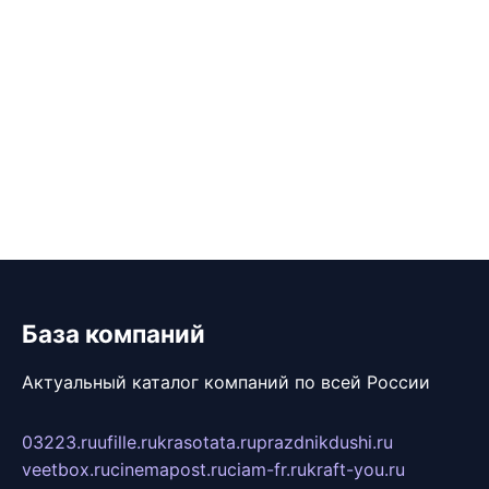
База компаний
Актуальный каталог компаний по всей России
03223.ru
ufille.ru
krasotata.ru
prazdnikdushi.ru
veetbox.ru
cinemapost.ru
ciam-fr.ru
kraft-you.ru