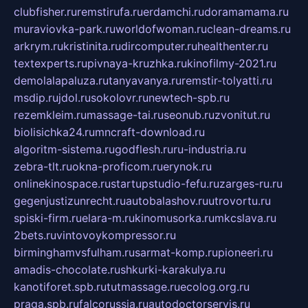
clubfisher.ru
remstirufa.ru
erdamchi.ru
doramamama.ru
muraviovka-park.ru
worldofwoman.ru
clean-dreams.ru
arkrym.ru
kristinita.ru
dircomputer.ru
healthenter.ru
textexperts.ru
pivnaya-kruzhka.ru
kinofilmy-2021.ru
demolalapaluza.ru
tanyavanya.ru
remstir-tolyatti.ru
msdip.ru
jdol.ru
sokolovr.ru
newtech-spb.ru
rezemkleim.ru
massage-tai.ru
seonub.ru
zvonitut.ru
biolisichka24.ru
mncraft-download.ru
algoritm-sistema.ru
godflesh.ru
ru-industria.ru
zebra-tlt.ru
okna-proficom.ru
erynok.ru
onlinekinospace.ru
startupstudio-fefu.ru
zarges-ru.ru
gegenjustizunrecht.ru
autobalashov.ru
utrovortu.ru
spiski-firm.ru
elara-m.ru
kinomusorka.ru
mkcslava.ru
2bets.ru
vintovoykompressor.ru
birminghamvsfulham.ru
sarmat-komp.ru
pioneeri.ru
amadis-chocolate.ru
shkurki-karakulya.ru
kanotiforet.spb.ru
tutmassage.ru
ecolog.org.ru
praga.spb.ru
falcorussia.ru
autodoctorservis.ru