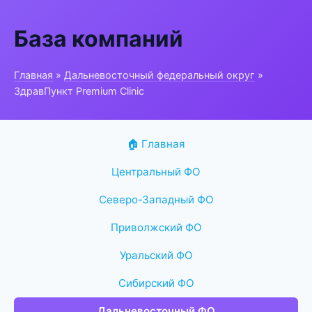
База компаний
Главная
»
Дальневосточный федеральный округ
»
ЗдравПункт Premium Clinic
🏠 Главная
Центральный ФО
Северо-Западный ФО
Приволжский ФО
Уральский ФО
Сибирский ФО
Дальневосточный ФО