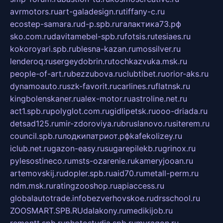
avrmotors.ru
art-galadesign.ru
tiffany-c.ru
ecostep-samara.ru
d-p.spb.ru
галактика73.рф
sko.com.ru
davitamebel-spb.ru
fotsis.ru
tesiaes.ru
kokoroyari.spb.ru
blesna-kazan.ru
mossilver.ru
lenderoq.ru
sergeydobrin.ru
tochkazvuka.msk.ru
people-of-art.ru
bezzubova.ru
clubtibet.ru
orior-aks.ru
dynamoauto.ru
szk-favorit.ru
carlines.ru
flatnsk.ru
kingbolenskaner.ru
alex-motor.ru
astroline.net.ru
act1.spb.ru
polyglot.com.ru
gidlipetsk.ru
ooo-driada.ru
detsad125.ru
mir-zdoroviya.ru
bruslanovo.ru
siterem.ru
council.spb.ru
лодкипатриот.рф
kafekolizey.ru
iclub.net.ru
gazon-easy.ru
sugarepilekb.ru
grinox.ru
pylesostineco.ru
msts-ozarenie.ru
kameryjooan.ru
artemovskij.ru
dopler.spb.ru
aid70.ru
metall-perm.ru
ndm.msk.ru
ratingzooshop.ru
apiaccess.ru
globalautotrade.info
bezverhovskoe.ru
drsschool.ru
ZOOSMART.SPB.RU
dalakony.ru
medikijob.ru