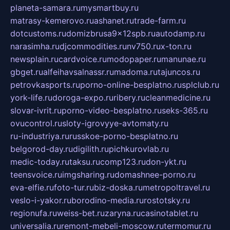
planeta-samara.ru
mysmartbuy.ru
matrasy-kemerovo.ru
ashanet.ru
trade-farm.ru
dotcustoms.ru
domizbrusa9x12spb.ru
autodamp.ru
narasimha.ru
djcommodities.ru
nv750.ru
x-ton.ru
newsplain.ru
cardvoice.ru
modopaper.ru
manunae.ru
gbget.ru
alfeihavsalnassr.ru
madoma.ru
tajuncos.ru
petrovkasports.ru
porno-online-besplatno.ru
splclub.ru
york-life.ru
doroga-expo.ru
ribery.ru
cleanmedicine.ru
slovar-ivrit.ru
porno-video-besplatno.ru
seks-365.ru
ovucontrol.ru
sloty-igrovyye-avtomaty.ru
ru-industriya.ru
russkoe-porno-besplatno.ru
belgorod-day.ru
digilith.ru
pichkurovlab.ru
medic-today.ru
taksu.ru
comp123.ru
don-ykt.ru
teensvoice.ru
imgsharing.ru
domashnee-porno.ru
eva-elfie.ru
foto-tur.ru
biz-doska.ru
metropoltravel.ru
veslo-i-yakor.ru
borodino-media.ru
rostotsky.ru
regionufa.ru
weiss-bet.ru
zaryna.ru
casinotablet.ru
universalia.ru
remont-mebeli-moscow.ru
termomur.ru