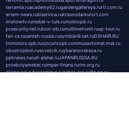
remontt.spb.ru
photostudia.spb.ru
myragon.ru
terramia.ru
academy62.ru
gardengallereya.ru
rti.com.ru
artem-news.ru
biserinca.ru
krasnodarkurort.com
imshowtv.ru
mebel-v-tule.ru
mobtopik.ru
pcsecurity.net.ru
tool-sib.ru
multimetrunit.ru
sp-tour.ru
fan-cs.ru
santeh-russia.ru
symbian9.net.ru
DSHAIR.RU
tmmotors.spb.ru
xjocuricopii.com
musavtomat.msk.ru
obustrojdom.ru
sovetcik.ru
ybaranovskaya.ru
ppknews.ru
cult-alshei.ru
JAPANRUSSIA.RU
proekciyamebel.ru
imper-finans.ru
rim.org.ru
glamourai.ru
brassminus.ru
zabor-pro.ru
ftn.pp.ru
dorogoe58.ru
laimengpacker.ru
kuzova-zapchasti.ru
sageerp.ru
taxodrom.ru
dsrazvitie.ru
hardcity.net.ru
ratinghomegames.ru
topservice25.ru
gubernyan.ru
gtglasslined.ru
ii4.ru
tssport.spb.ru
andorra24.com
blackwallstreet.ru
oboimos.ru
optim-doors.com.ru
ikuch.ru
nycr.org.ru
npa21.ru
vremya-ch.spb.ru
desert000.ru
ivtorgi.ru
ifiori.ru
catalog-statei.ru