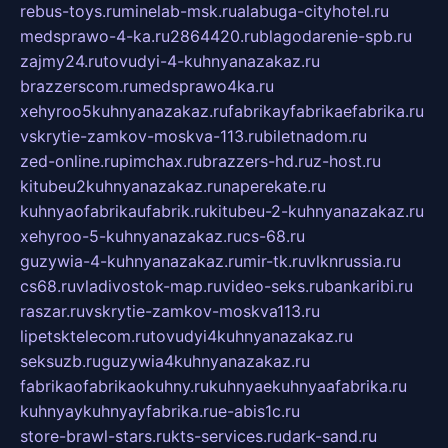
rebus-toys.ru
minelab-msk.ru
alabuga-cityhotel.ru
medsprawo-4-ka.ru
2864420.ru
blagodarenie-spb.ru
zajmy24.ru
tovudyi-4-kuhnyanazakaz.ru
brazzerscom.ru
medsprawo4ka.ru
xehyroo5kuhnyanazakaz.ru
fabrikayfabrikaefabrika.ru
vskrytie-zamkov-moskva-113.ru
biletnadom.ru
zed-online.ru
pimchax.ru
brazzers-hd.ru
z-host.ru
kitubeu2kuhnyanazakaz.ru
naperekate.ru
kuhnyaofabrikaufabrik.ru
kitubeu-2-kuhnyanazakaz.ru
xehyroo-5-kuhnyanazakaz.ru
cs-68.ru
guzywia-4-kuhnyanazakaz.ru
mir-tk.ru
vlknrussia.ru
cs68.ru
vladivostok-map.ru
video-seks.ru
bankaribi.ru
raszar.ru
vskrytie-zamkov-moskva113.ru
lipetsktelecom.ru
tovudyi4kuhnyanazakaz.ru
seksuzb.ru
guzywia4kuhnyanazakaz.ru
fabrikaofabrikaokuhny.ru
kuhnyaekuhnyaafabrika.ru
kuhnyaykuhnyayfabrika.ru
e-abis1c.ru
store-brawl-stars.ru
kts-services.ru
dark-sand.ru