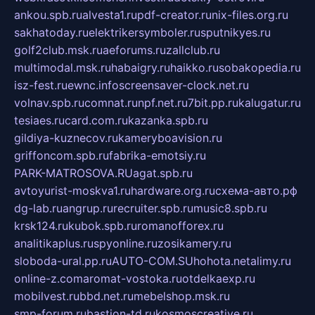
ankou.spb.ru
alvesta1.ru
pdf-creator.ru
nix-files.org.ru
sakhatoday.ru
elektrikersymboler.ru
sputnikyes.ru
golf2club.msk.ru
aeforums.ru
zallclub.ru
multimodal.msk.ru
habaigry.ru
haikko.ru
sobakopedia.ru
isz-fest.ru
ewnc.info
screensaver-clock.net.ru
volnav.spb.ru
comnat.ru
npf.net.ru
7bit.pp.ru
kalugatur.ru
tesiaes.ru
card.com.ru
kazanka.spb.ru
gildiya-kuznecov.ru
kameryboavision.ru
griffoncom.spb.ru
fabrika-emotsiy.ru
PARK-MATROSOVA.RU
agat.spb.ru
avtoyurist-moskva1.ru
hardware.org.ru
схема-авто.рф
dg-lab.ru
angrup.ru
recruiter.spb.ru
music8.spb.ru
krsk124.ru
kubok.spb.ru
romanofforex.ru
analitikaplus.ru
spyonline.ru
zosikamery.ru
sloboda-ural.pp.ru
AUTO-COM.SU
hohota.net
alimy.ru
online-z.com
aromat-vostoka.ru
otdelkaexp.ru
mobilvest.ru
bbd.net.ru
mebelshop.msk.ru
smp-forum.ru
bastion-td.ru
kosmoscreative.ru