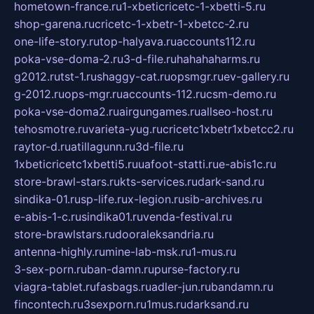
hometown-france.ru
1-xbeticricetc-1-xbetti-5.ru
shop-garena.ru
cricetc-1-xbetr-1-xbetcc-2.ru
one-life-story.ru
top-halyava.ru
accounts112.ru
poka-vse-doma-2.ru
3-d-file.ru
hahahaharms.ru
g2012.ru
tst-1.ru
shaggy-cat.ru
opsmgr.ru
ev-gallery.ru
g-2012.ru
ops-mgr.ru
accounts-112.ru
csm-demo.ru
poka-vse-doma2.ru
airgungames.ru
allseo-host.ru
tehosmotre.ru
varieta-yug.ru
cricetc1xbetr1xbetcc2.ru
raytor-d.ru
atillagunn.ru
3d-file.ru
1xbeticricetc1xbetti5.ru
uafoot-statti.ru
e-abis1c.ru
store-brawl-stars.ru
kts-services.ru
dark-sand.ru
sindika-01.ru
sp-life.ru
x-legion.ru
sib-archives.ru
e-abis-1-c.ru
sindika01.ru
venda-festival.ru
store-brawlstars.ru
dooraleksandria.ru
antenna-highly.ru
mine-lab-msk.ru
1-mus.ru
3-sex-porn.ru
ban-damn.ru
purse-factory.ru
viagra-tablet.ru
fasbags.ru
adler-jun.ru
bandamn.ru
fincontech.ru
3sexporn.ru
1mus.ru
darksand.ru