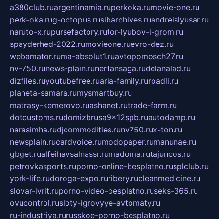
a380club.ru
argentinamia.ru
perkoka.ru
movie-one.ru
perk-oka.ru
g-octopus.ru
sibarchives.ru
andreislyusar.ru
naruto-x.ru
pursefactory.ru
tor-lyubov-i-grom.ru
spayderhed-2022.ru
movieone.ru
evro-dez.ru
webamator.ru
ma-absolut1.ru
avtopomosch27.ru
nv-750.ru
news-plain.ru
nertansaga.ru
delanalad.ru
dizfiles.ru
youtubefree.ru
aria-family.ru
roadli.ru
planeta-samara.ru
mysmartbuy.ru
matrasy-kemerovo.ru
ashanet.ru
trade-farm.ru
dotcustoms.ru
domizbrusa9x12spb.ru
autodamp.ru
narasimha.ru
djcommodities.ru
nv750.ru
x-ton.ru
newsplain.ru
cardvoice.ru
modopaper.ru
manunae.ru
gbget.ru
alfeihavsalnassr.ru
madoma.ru
tajuncos.ru
petrovkasports.ru
porno-online-besplatno.ru
splclub.ru
york-life.ru
doroga-expo.ru
ribery.ru
cleanmedicine.ru
slovar-ivrit.ru
porno-video-besplatno.ru
seks-365.ru
ovucontrol.ru
sloty-igrovyye-avtomaty.ru
ru-industriya.ru
russkoe-porno-besplatno.ru