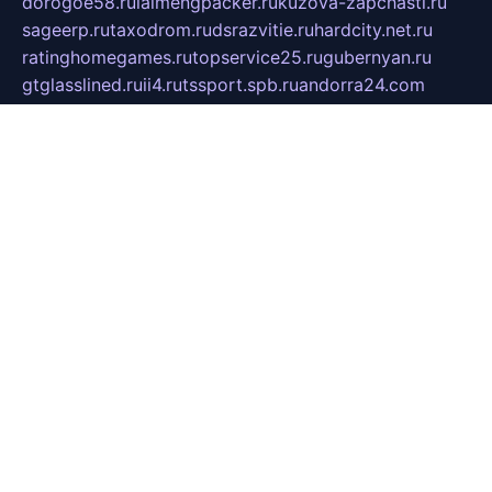
dorogoe58.ru
laimengpacker.ru
kuzova-zapchasti.ru
sageerp.ru
taxodrom.ru
dsrazvitie.ru
hardcity.net.ru
ratinghomegames.ru
topservice25.ru
gubernyan.ru
gtglasslined.ru
ii4.ru
tssport.spb.ru
andorra24.com
blackwallstreet.ru
oboimos.ru
optim-doors.com.ru
ikuch.ru
nycr.org.ru
npa21.ru
vremya-ch.spb.ru
desert000.ru
ivtorgi.ru
ifiori.ru
catalog-statei.ru
dcv.org.ru
spetsmaster174.ru
ipkameryhiseeu.ru
dum26.ru
ruspol.spb.ru
fr-opendp.ru
kam-solnyshko.ru
cheyenne-arapaho.ru
sevzapmetal.spb.ru
ted-lapidus.spb.ru
parasite-eliminator.ru
sigma-complete.ru
modernworld.ru
dama-moda.ru
eholot-group.ru
sk-nvkz.ru
DRONGOLD.RU
democratia2.ru
i-farmer.ru
mass-sport.org
jablonex.spb.ru
bookmess.ru
linkword.ru
refineua.com.ru
cs-spec.net.ru
altay-mebel.ru
DNK-THEATRE.RU
mechaniks.spb.ru
ipcamtechage.ru
skosta.ru
a-sun.ru
stroy-ldsp.ru
snowlands.org.ru