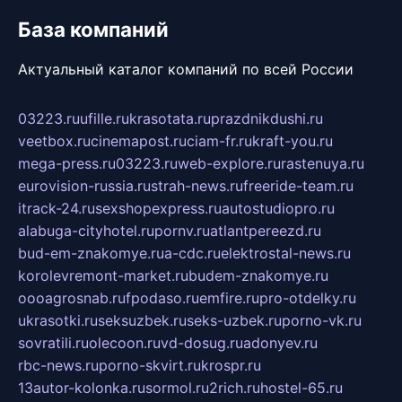
База компаний
Актуальный каталог компаний по всей России
03223.ru
ufille.ru
krasotata.ru
prazdnikdushi.ru
veetbox.ru
cinemapost.ru
ciam-fr.ru
kraft-you.ru
mega-press.ru
03223.ru
web-explore.ru
rastenuya.ru
eurovision-russia.ru
strah-news.ru
freeride-team.ru
itrack-24.ru
sexshopexpress.ru
autostudiopro.ru
alabuga-cityhotel.ru
pornv.ru
atlantpereezd.ru
bud-em-znakomye.ru
a-cdc.ru
elektrostal-news.ru
korolevremont-market.ru
budem-znakomye.ru
oooagrosnab.ru
fpodaso.ru
emfire.ru
pro-otdelky.ru
ukrasotki.ru
seksuzbek.ru
seks-uzbek.ru
porno-vk.ru
sovratili.ru
olecoon.ru
vd-dosug.ru
adonyev.ru
rbc-news.ru
porno-skvirt.ru
krospr.ru
13autor-kolonka.ru
sormol.ru
2rich.ru
hostel-65.ru