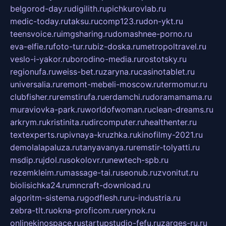
belgorod-day.ru
digilith.ru
pichkurovlab.ru
medic-today.ru
taksu.ru
comp123.ru
don-ykt.ru
teensvoice.ru
imgsharing.ru
domashnee-porno.ru
eva-elfie.ru
foto-tur.ru
biz-doska.ru
metropoltravel.ru
veslo-i-yakor.ru
borodino-media.ru
rostotsky.ru
regionufa.ru
weiss-bet.ru
zaryna.ru
casinotablet.ru
universalia.ru
remont-mebeli-moscow.ru
termomur.ru
clubfisher.ru
remstirufa.ru
erdamchi.ru
doramamama.ru
muraviovka-park.ru
worldofwoman.ru
clean-dreams.ru
arkrym.ru
kristinita.ru
dircomputer.ru
healthenter.ru
textexperts.ru
pivnaya-kruzhka.ru
kinofilmy-2021.ru
demolalapaluza.ru
tanyavanya.ru
remstir-tolyatti.ru
msdip.ru
jdol.ru
sokolovr.ru
newtech-spb.ru
rezemkleim.ru
massage-tai.ru
seonub.ru
zvonitut.ru
biolisichka24.ru
mncraft-download.ru
algoritm-sistema.ru
godflesh.ru
ru-industria.ru
zebra-tlt.ru
okna-proficom.ru
erynok.ru
onlinekinospace.ru
startupstudio-fefu.ru
zarges-ru.ru