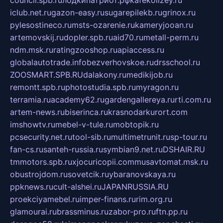
council.spb.ru
лодкипатриот.рф
kafekolizey.ru
iclub.net.ru
gazon-easy.ru
sugarepilekb.ru
grinox.ru
pylesostineco.ru
msts-ozarenie.ru
kameryjooan.ru
artemovskij.ru
dopler.spb.ru
aid70.ru
metall-perm.ru
ndm.msk.ru
ratingzooshop.ru
apiaccess.ru
globalautotrade.info
bezverhovskoe.ru
drsschool.ru
ZOOSMART.SPB.RU
dalakony.ru
medikijob.ru
remontt.spb.ru
photostudia.spb.ru
myragon.ru
terramia.ru
academy62.ru
gardengallereya.ru
rti.com.ru
artem-news.ru
biserinca.ru
krasnodarkurort.com
imshowtv.ru
mebel-v-tule.ru
mobtopik.ru
pcsecurity.net.ru
tool-sib.ru
multimetrunit.ru
sp-tour.ru
fan-cs.ru
santeh-russia.ru
symbian9.net.ru
DSHAIR.RU
tmmotors.spb.ru
xjocuricopii.com
musavtomat.msk.ru
obustrojdom.ru
sovetcik.ru
ybaranovskaya.ru
ppknews.ru
cult-alshei.ru
JAPANRUSSIA.RU
proekciyamebel.ru
imper-finans.ru
rim.org.ru
glamourai.ru
brassminus.ru
zabor-pro.ru
ftn.pp.ru