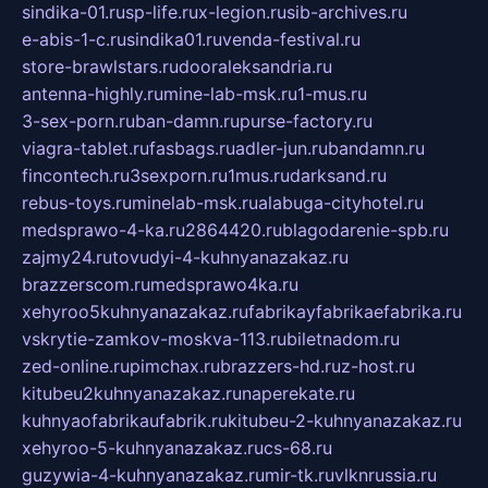
sindika-01.ru
sp-life.ru
x-legion.ru
sib-archives.ru
e-abis-1-c.ru
sindika01.ru
venda-festival.ru
store-brawlstars.ru
dooraleksandria.ru
antenna-highly.ru
mine-lab-msk.ru
1-mus.ru
3-sex-porn.ru
ban-damn.ru
purse-factory.ru
viagra-tablet.ru
fasbags.ru
adler-jun.ru
bandamn.ru
fincontech.ru
3sexporn.ru
1mus.ru
darksand.ru
rebus-toys.ru
minelab-msk.ru
alabuga-cityhotel.ru
medsprawo-4-ka.ru
2864420.ru
blagodarenie-spb.ru
zajmy24.ru
tovudyi-4-kuhnyanazakaz.ru
brazzerscom.ru
medsprawo4ka.ru
xehyroo5kuhnyanazakaz.ru
fabrikayfabrikaefabrika.ru
vskrytie-zamkov-moskva-113.ru
biletnadom.ru
zed-online.ru
pimchax.ru
brazzers-hd.ru
z-host.ru
kitubeu2kuhnyanazakaz.ru
naperekate.ru
kuhnyaofabrikaufabrik.ru
kitubeu-2-kuhnyanazakaz.ru
xehyroo-5-kuhnyanazakaz.ru
cs-68.ru
guzywia-4-kuhnyanazakaz.ru
mir-tk.ru
vlknrussia.ru