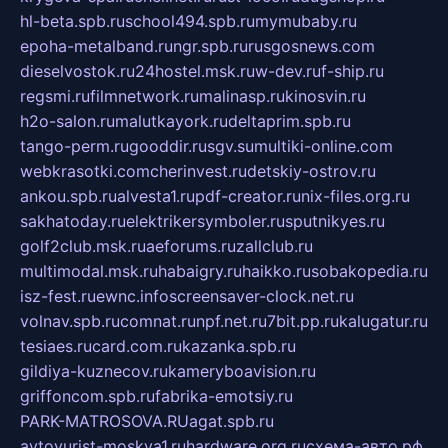
hl-beta.spb.ru
school494.spb.ru
mymubaby.ru
epoha-metalband.ru
ngr.spb.ru
rusgosnews.com
dieselvostok.ru
24hostel.msk.ru
w-dev.ru
f-ship.ru
regsmi.ru
filmnetwork.ru
malinasp.ru
kinosvin.ru
h2o-salon.ru
malutkayork.ru
deltaprim.spb.ru
tango-perm.ru
gooddir.ru
sgv.su
multiki-online.com
webkrasotki.com
cherinvest.ru
detskiy-ostrov.ru
ankou.spb.ru
alvesta1.ru
pdf-creator.ru
nix-files.org.ru
sakhatoday.ru
elektrikersymboler.ru
sputnikyes.ru
golf2club.msk.ru
aeforums.ru
zallclub.ru
multimodal.msk.ru
habaigry.ru
haikko.ru
sobakopedia.ru
isz-fest.ru
ewnc.info
screensaver-clock.net.ru
volnav.spb.ru
comnat.ru
npf.net.ru
7bit.pp.ru
kalugatur.ru
tesiaes.ru
card.com.ru
kazanka.spb.ru
gildiya-kuznecov.ru
kameryboavision.ru
griffoncom.spb.ru
fabrika-emotsiy.ru
PARK-MATROSOVA.RU
agat.spb.ru
avtoyurist-moskva1.ru
hardware.org.ru
схема-авто.рф