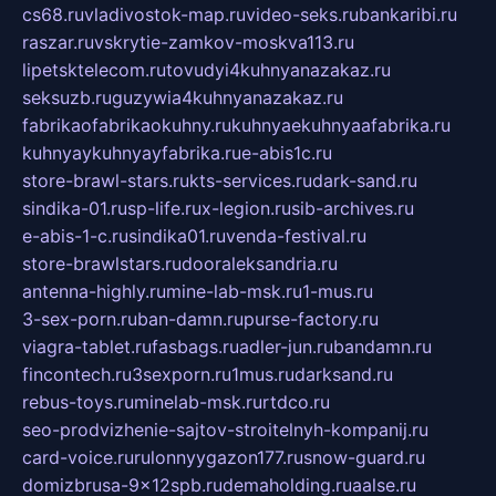
cs68.ru
vladivostok-map.ru
video-seks.ru
bankaribi.ru
raszar.ru
vskrytie-zamkov-moskva113.ru
lipetsktelecom.ru
tovudyi4kuhnyanazakaz.ru
seksuzb.ru
guzywia4kuhnyanazakaz.ru
fabrikaofabrikaokuhny.ru
kuhnyaekuhnyaafabrika.ru
kuhnyaykuhnyayfabrika.ru
e-abis1c.ru
store-brawl-stars.ru
kts-services.ru
dark-sand.ru
sindika-01.ru
sp-life.ru
x-legion.ru
sib-archives.ru
e-abis-1-c.ru
sindika01.ru
venda-festival.ru
store-brawlstars.ru
dooraleksandria.ru
antenna-highly.ru
mine-lab-msk.ru
1-mus.ru
3-sex-porn.ru
ban-damn.ru
purse-factory.ru
viagra-tablet.ru
fasbags.ru
adler-jun.ru
bandamn.ru
fincontech.ru
3sexporn.ru
1mus.ru
darksand.ru
rebus-toys.ru
minelab-msk.ru
rtdco.ru
seo-prodvizhenie-sajtov-stroitelnyh-kompanij.ru
card-voice.ru
rulonnyygazon177.ru
snow-guard.ru
domizbrusa-9x12spb.ru
demaholding.ru
aalse.ru