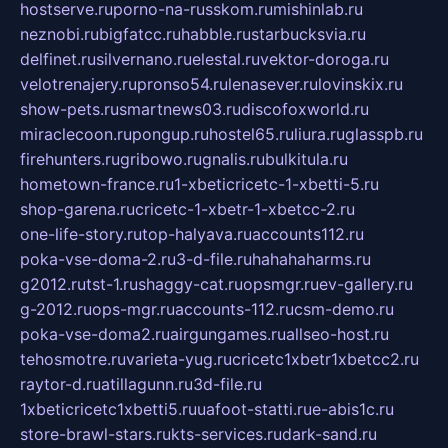
hostserve.ru
porno-na-russkom.ru
mishinlab.ru
neznobi.ru
bigfatcc.ru
habble.ru
starbucksvia.ru
delfinet.ru
silvernano.ru
elestal.ru
vektor-doroga.ru
velotrenajery.ru
pronso54.ru
lenasever.ru
lovinskix.ru
show-pets.ru
smartnews03.ru
discofoxworld.ru
miraclecoon.ru
pongup.ru
hostel65.ru
liura.ru
glasspb.ru
firehunters.ru
gribowo.ru
gnalis.ru
bulkitula.ru
hometown-france.ru
1-xbeticricetc-1-xbetti-5.ru
shop-garena.ru
cricetc-1-xbetr-1-xbetcc-2.ru
one-life-story.ru
top-halyava.ru
accounts112.ru
poka-vse-doma-2.ru
3-d-file.ru
hahahaharms.ru
g2012.ru
tst-1.ru
shaggy-cat.ru
opsmgr.ru
ev-gallery.ru
g-2012.ru
ops-mgr.ru
accounts-112.ru
csm-demo.ru
poka-vse-doma2.ru
airgungames.ru
allseo-host.ru
tehosmotre.ru
varieta-yug.ru
cricetc1xbetr1xbetcc2.ru
raytor-d.ru
atillagunn.ru
3d-file.ru
1xbeticricetc1xbetti5.ru
uafoot-statti.ru
e-abis1c.ru
store-brawl-stars.ru
kts-services.ru
dark-sand.ru