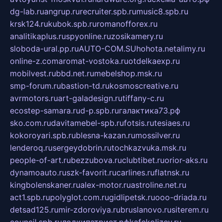
dg-lab.ru
angrup.ru
recruiter.spb.ru
music8.spb.ru
krsk124.ru
kubok.spb.ru
romanofforex.ru
analitikaplus.ru
spyonline.ru
zosikamery.ru
sloboda-ural.pp.ru
AUTO-COM.SU
hohota.net
alimy.ru
online-z.com
aromat-vostoka.ru
otdelkaexp.ru
mobilvest.ru
bbd.net.ru
mebelshop.msk.ru
smp-forum.ru
bastion-td.ru
kosmoscreative.ru
avrmotors.ru
art-galadesign.ru
tiffany-c.ru
ecostep-samara.ru
d-p.spb.ru
галактика73.рф
sko.com.ru
davitamebel-spb.ru
fotsis.ru
tesiaes.ru
kokoroyari.spb.ru
blesna-kazan.ru
mossilver.ru
lenderoq.ru
sergeydobrin.ru
tochkazvuka.msk.ru
people-of-art.ru
bezzubova.ru
clubtibet.ru
orior-aks.ru
dynamoauto.ru
szk-favorit.ru
carlines.ru
flatnsk.ru
kingbolenskaner.ru
alex-motor.ru
astroline.net.ru
act1.spb.ru
polyglot.com.ru
gidlipetsk.ru
ooo-driada.ru
detsad125.ru
mir-zdoroviya.ru
bruslanovo.ru
siterem.ru