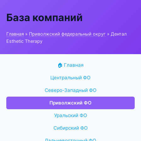
База компаний
Главная
»
Приволжский федеральный округ
» Дентал
Esthetic Therapy
🏠 Главная
Центральный ФО
Северо-Западный ФО
Приволжский ФО
Уральский ФО
Сибирский ФО
Дальневосточный ФО