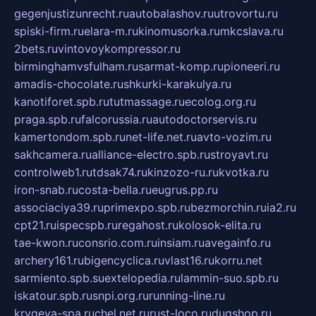
gegenjustizunrecht.ru
autobalashov.ru
utrovortu.ru
spiski-firm.ru
elara-m.ru
kinomusorka.ru
mkcslava.ru
2bets.ru
vintovoykompressor.ru
birminghamvsfulham.ru
sarmat-komp.ru
pioneeri.ru
amadis-chocolate.ru
shkurki-karakulya.ru
kanotiforet.spb.ru
tutmassage.ru
ecolog.org.ru
praga.spb.ru
falcorussia.ru
autodoctorservis.ru
kamertondom.spb.ru
net-life.net.ru
avto-vozim.ru
sakhcamera.ru
alliance-electro.spb.ru
stroyavt.ru
controlweb1.ru
tdsak74.ru
kinzozo-ru.ru
kvotka.ru
iron-snab.ru
costa-bella.ru
eugrus.pp.ru
associaciya39.ru
primexpo.spb.ru
bezmorchin.ru
ia2.ru
cpt21.ru
ispecspb.ru
regahost.ru
kolosok-elita.ru
tae-kwon.ru
consrio.com.ru
insiam.ru
avegainfo.ru
archery161.ru
bigencyclica.ru
vlast16.ru
korru.net
sarmiento.spb.su
extelopedia.ru
lammin-suo.spb.ru
iskatour.spb.ru
snpi.org.ru
running-line.ru
krygeva-spa.ru
chel.net.ru
rust-loco.ru
dugshop.ru