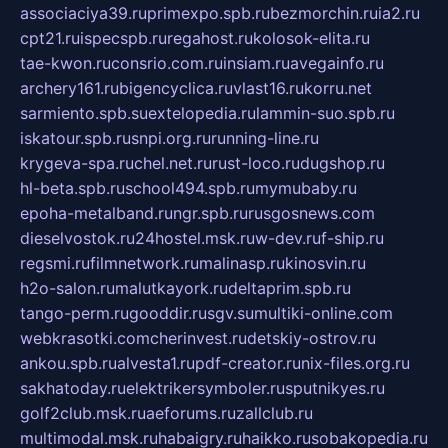
associaciya39.ru
primexpo.spb.ru
bezmorchin.ru
ia2.ru
cpt21.ru
ispecspb.ru
regahost.ru
kolosok-elita.ru
tae-kwon.ru
consrio.com.ru
insiam.ru
avegainfo.ru
archery161.ru
bigencyclica.ru
vlast16.ru
korru.net
sarmiento.spb.su
extelopedia.ru
lammin-suo.spb.ru
iskatour.spb.ru
snpi.org.ru
running-line.ru
krygeva-spa.ru
chel.net.ru
rust-loco.ru
dugshop.ru
hl-beta.spb.ru
school494.spb.ru
mymubaby.ru
epoha-metalband.ru
ngr.spb.ru
rusgosnews.com
dieselvostok.ru
24hostel.msk.ru
w-dev.ru
f-ship.ru
regsmi.ru
filmnetwork.ru
malinasp.ru
kinosvin.ru
h2o-salon.ru
malutkayork.ru
deltaprim.spb.ru
tango-perm.ru
gooddir.ru
sgv.su
multiki-online.com
webkrasotki.com
cherinvest.ru
detskiy-ostrov.ru
ankou.spb.ru
alvesta1.ru
pdf-creator.ru
nix-files.org.ru
sakhatoday.ru
elektrikersymboler.ru
sputnikyes.ru
golf2club.msk.ru
aeforums.ru
zallclub.ru
multimodal.msk.ru
habaigry.ru
haikko.ru
sobakopedia.ru