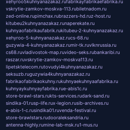
xehyroo5kuhnyanazakaz.ru
fabrikayfabrikaefabrika.ru
vskrytie-zamkov-moskva-113.ru
biletnadom.ru
zed-online.ru
pimchax.ru
brazzers-hd.ru
z-host.ru
kitubeu2kuhnyanazakaz.ru
naperekate.ru
kuhnyaofabrikaufabrik.ru
kitubeu-2-kuhnyanazakaz.ru
xehyroo-5-kuhnyanazakaz.ru
cs-68.ru
guzywia-4-kuhnyanazakaz.ru
mir-tk.ru
vlknrussia.ru
cs68.ru
vladivostok-map.ru
video-seks.ru
bankaribi.ru
raszar.ru
vskrytie-zamkov-moskva113.ru
lipetsktelecom.ru
tovudyi4kuhnyanazakaz.ru
seksuzb.ru
guzywia4kuhnyanazakaz.ru
fabrikaofabrikaokuhny.ru
kuhnyaekuhnyaafabrika.ru
kuhnyaykuhnyayfabrika.ru
e-abis1c.ru
store-brawl-stars.ru
kts-services.ru
dark-sand.ru
sindika-01.ru
sp-life.ru
x-legion.ru
sib-archives.ru
e-abis-1-c.ru
sindika01.ru
venda-festival.ru
store-brawlstars.ru
dooraleksandria.ru
antenna-highly.ru
mine-lab-msk.ru
1-mus.ru