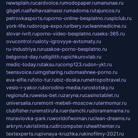
newsplain.ru
cardvoice.ru
modopaper.ru
manunae.ru
gbget.ru
alfeihavsalnassr.ru
madoma.ru
tajuncos.ru
petrovkasports.ru
porno-online-besplatno.ru
splclub.ru
york-life.ru
doroga-expo.ru
ribery.ru
cleanmedicine.ru
slovar-ivrit.ru
porno-video-besplatno.ru
seks-365.ru
ovucontrol.ru
sloty-igrovyye-avtomaty.ru
ru-industriya.ru
russkoe-porno-besplatno.ru
belgorod-day.ru
digilith.ru
pichkurovlab.ru
medic-today.ru
taksu.ru
comp123.ru
don-ykt.ru
teensvoice.ru
imgsharing.ru
domashnee-porno.ru
eva-elfie.ru
foto-tur.ru
biz-doska.ru
metropoltravel.ru
veslo-i-yakor.ru
borodino-media.ru
rostotsky.ru
regionufa.ru
weiss-bet.ru
zaryna.ru
casinotablet.ru
universalia.ru
remont-mebeli-moscow.ru
termomur.ru
clubfisher.ru
remstirufa.ru
erdamchi.ru
doramamama.ru
muraviovka-park.ru
worldofwoman.ru
clean-dreams.ru
arkrym.ru
kristinita.ru
dircomputer.ru
healthenter.ru
textexperts.ru
pivnaya-kruzhka.ru
kinofilmy-2021.ru