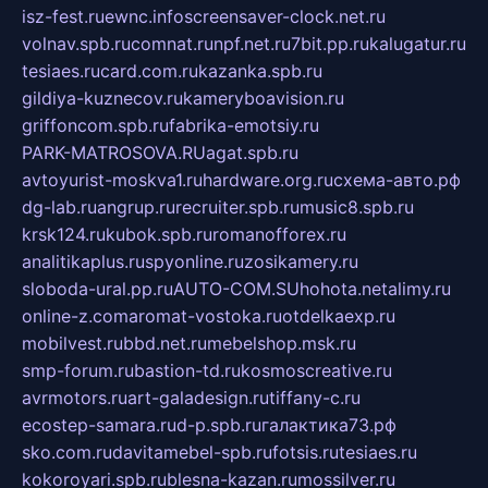
isz-fest.ru
ewnc.info
screensaver-clock.net.ru
volnav.spb.ru
comnat.ru
npf.net.ru
7bit.pp.ru
kalugatur.ru
tesiaes.ru
card.com.ru
kazanka.spb.ru
gildiya-kuznecov.ru
kameryboavision.ru
griffoncom.spb.ru
fabrika-emotsiy.ru
PARK-MATROSOVA.RU
agat.spb.ru
avtoyurist-moskva1.ru
hardware.org.ru
схема-авто.рф
dg-lab.ru
angrup.ru
recruiter.spb.ru
music8.spb.ru
krsk124.ru
kubok.spb.ru
romanofforex.ru
analitikaplus.ru
spyonline.ru
zosikamery.ru
sloboda-ural.pp.ru
AUTO-COM.SU
hohota.net
alimy.ru
online-z.com
aromat-vostoka.ru
otdelkaexp.ru
mobilvest.ru
bbd.net.ru
mebelshop.msk.ru
smp-forum.ru
bastion-td.ru
kosmoscreative.ru
avrmotors.ru
art-galadesign.ru
tiffany-c.ru
ecostep-samara.ru
d-p.spb.ru
галактика73.рф
sko.com.ru
davitamebel-spb.ru
fotsis.ru
tesiaes.ru
kokoroyari.spb.ru
blesna-kazan.ru
mossilver.ru