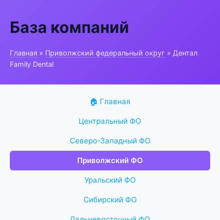
База компаний
Главная
»
Приволжский федеральный округ
» Дентал
Family Dental
🏠 Главная
Центральный ФО
Северо-Западный ФО
Приволжский ФО
Уральский ФО
Сибирский ФО
Дальневосточный ФО