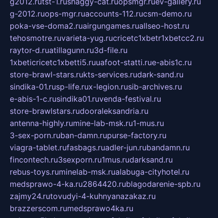
g2012.ru
tst-1.ru
shaggy-cat.ru
opsmgr.ru
ev-gallery.ru
g-2012.ru
ops-mgr.ru
accounts-112.ru
csm-demo.ru
poka-vse-doma2.ru
airgungames.ru
allseo-host.ru
tehosmotre.ru
varieta-yug.ru
cricetc1xbetr1xbetcc2.ru
raytor-d.ru
atillagunn.ru
3d-file.ru
1xbeticricetc1xbetti5.ru
uafoot-statti.ru
e-abis1c.ru
store-brawl-stars.ru
kts-services.ru
dark-sand.ru
sindika-01.ru
sp-life.ru
x-legion.ru
sib-archives.ru
e-abis-1-c.ru
sindika01.ru
venda-festival.ru
store-brawlstars.ru
dooraleksandria.ru
antenna-highly.ru
mine-lab-msk.ru
1-mus.ru
3-sex-porn.ru
ban-damn.ru
purse-factory.ru
viagra-tablet.ru
fasbags.ru
adler-jun.ru
bandamn.ru
fincontech.ru
3sexporn.ru
1mus.ru
darksand.ru
rebus-toys.ru
minelab-msk.ru
alabuga-cityhotel.ru
medsprawo-4-ka.ru
2864420.ru
blagodarenie-spb.ru
zajmy24.ru
tovudyi-4-kuhnyanazakaz.ru
brazzerscom.ru
medsprawo4ka.ru