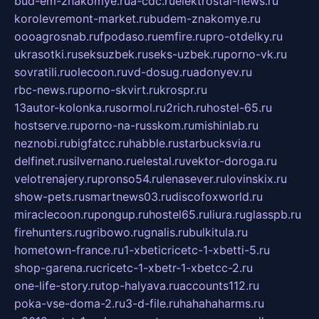
bud-em-znakomye.ru
a-cdc.ru
elektrostal-news.ru
korolevremont-market.ru
budem-znakomye.ru
oooagrosnab.ru
fpodaso.ru
emfire.ru
pro-otdelky.ru
ukrasotki.ru
seksuzbek.ru
seks-uzbek.ru
porno-vk.ru
sovratili.ru
olecoon.ru
vd-dosug.ru
adonyev.ru
rbc-news.ru
porno-skvirt.ru
krospr.ru
13autor-kolonka.ru
sormol.ru
2rich.ru
hostel-65.ru
hostserve.ru
porno-na-russkom.ru
mishinlab.ru
neznobi.ru
bigfatcc.ru
habble.ru
starbucksvia.ru
delfinet.ru
silvernano.ru
elestal.ru
vektor-doroga.ru
velotrenajery.ru
pronso54.ru
lenasever.ru
lovinskix.ru
show-pets.ru
smartnews03.ru
discofoxworld.ru
miraclecoon.ru
pongup.ru
hostel65.ru
liura.ru
glasspb.ru
firehunters.ru
gribowo.ru
gnalis.ru
bulkitula.ru
hometown-france.ru
1-xbeticricetc-1-xbetti-5.ru
shop-garena.ru
cricetc-1-xbetr-1-xbetcc-2.ru
one-life-story.ru
top-halyava.ru
accounts112.ru
poka-vse-doma-2.ru
3-d-file.ru
hahahaharms.ru