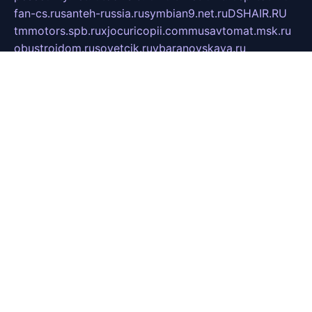
fan-cs.ru
santeh-russia.ru
symbian9.net.ru
DSHAIR.RU
tmmotors.spb.ru
xjocuricopii.com
musavtomat.msk.ru
obustrojdom.ru
sovetcik.ru
ybaranovskaya.ru
ppknews.ru
cult-alshei.ru
JAPANRUSSIA.RU
proekciyamebel.ru
imper-finans.ru
rim.org.ru
glamourai.ru
brassminus.ru
zabor-pro.ru
ftn.pp.ru
dorogoe58.ru
laimengpacker.ru
kuzova-zapchasti.ru
sageerp.ru
taxodrom.ru
dsrazvitie.ru
hardcity.net.ru
ratinghomegames.ru
topservice25.ru
gubernyan.ru
gtglasslined.ru
ii4.ru
tssport.spb.ru
andorra24.com
blackwallstreet.ru
oboimos.ru
optim-doors.com.ru
ikuch.ru
nycr.org.ru
npa21.ru
vremya-ch.spb.ru
desert000.ru
ivtorgi.ru
ifiori.ru
catalog-statei.ru
dcv.org.ru
spetsmaster174.ru
ipkameryhiseeu.ru
dum26.ru
ruspol.spb.ru
fr-opendp.ru
kam-solnyshko.ru
cheyenne-arapaho.ru
sevzapmetal.spb.ru
ted-lapidus.spb.ru
parasite-eliminator.ru
sigma-complete.ru
modernworld.ru
dama-moda.ru