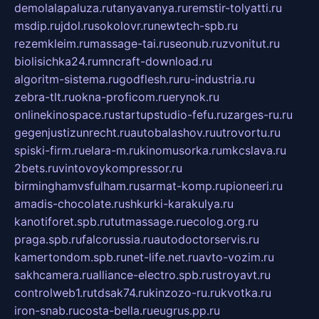
demolalapaluza.ru
tanyavanya.ru
remstir-tolyatti.ru
msdip.ru
jdol.ru
sokolovr.ru
newtech-spb.ru
rezemkleim.ru
massage-tai.ru
seonub.ru
zvonitut.ru
biolisichka24.ru
mncraft-download.ru
algoritm-sistema.ru
godflesh.ru
ru-industria.ru
zebra-tlt.ru
okna-proficom.ru
erynok.ru
onlinekinospace.ru
startupstudio-fefu.ru
zarges-ru.ru
gegenjustizunrecht.ru
autobalashov.ru
utrovortu.ru
spiski-firm.ru
elara-m.ru
kinomusorka.ru
mkcslava.ru
2bets.ru
vintovoykompressor.ru
birminghamvsfulham.ru
sarmat-komp.ru
pioneeri.ru
amadis-chocolate.ru
shkurki-karakulya.ru
kanotiforet.spb.ru
tutmassage.ru
ecolog.org.ru
praga.spb.ru
falcorussia.ru
autodoctorservis.ru
kamertondom.spb.ru
net-life.net.ru
avto-vozim.ru
sakhcamera.ru
alliance-electro.spb.ru
stroyavt.ru
controlweb1.ru
tdsak74.ru
kinzozo-ru.ru
kvotka.ru
iron-snab.ru
costa-bella.ru
eugrus.pp.ru