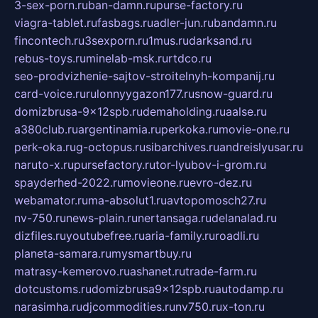
3-sex-porn.ru
ban-damn.ru
purse-factory.ru
viagra-tablet.ru
fasbags.ru
adler-jun.ru
bandamn.ru
fincontech.ru
3sexporn.ru
1mus.ru
darksand.ru
rebus-toys.ru
minelab-msk.ru
rtdco.ru
seo-prodvizhenie-sajtov-stroitelnyh-kompanij.ru
card-voice.ru
rulonnyygazon177.ru
snow-guard.ru
domizbrusa-9x12spb.ru
demaholding.ru
aalse.ru
a380club.ru
argentinamia.ru
perkoka.ru
movie-one.ru
perk-oka.ru
g-octopus.ru
sibarchives.ru
andreislyusar.ru
naruto-x.ru
pursefactory.ru
tor-lyubov-i-grom.ru
spayderhed-2022.ru
movieone.ru
evro-dez.ru
webamator.ru
ma-absolut1.ru
avtopomosch27.ru
nv-750.ru
news-plain.ru
nertansaga.ru
delanalad.ru
dizfiles.ru
youtubefree.ru
aria-family.ru
roadli.ru
planeta-samara.ru
mysmartbuy.ru
matrasy-kemerovo.ru
ashanet.ru
trade-farm.ru
dotcustoms.ru
domizbrusa9x12spb.ru
autodamp.ru
narasimha.ru
djcommodities.ru
nv750.ru
x-ton.ru