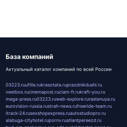
База компаний
Актуальный каталог компаний по всей России
03223.ru
ufille.ru
krasotata.ru
prazdnikdushi.ru
veetbox.ru
cinemapost.ru
ciam-fr.ru
kraft-you.ru
mega-press.ru
03223.ru
web-explore.ru
rastenuya.ru
eurovision-russia.ru
strah-news.ru
freeride-team.ru
itrack-24.ru
sexshopexpress.ru
autostudiopro.ru
alabuga-cityhotel.ru
pornv.ru
atlantpereezd.ru