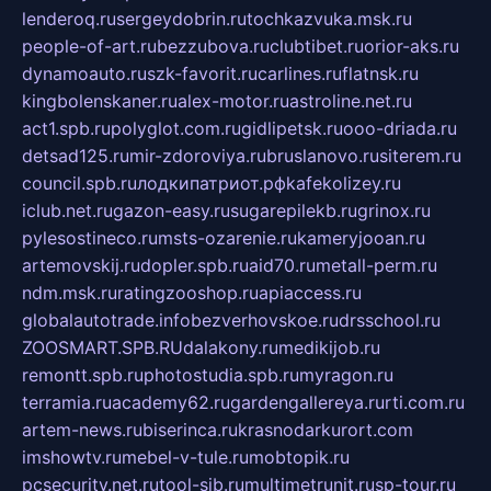
lenderoq.ru
sergeydobrin.ru
tochkazvuka.msk.ru
people-of-art.ru
bezzubova.ru
clubtibet.ru
orior-aks.ru
dynamoauto.ru
szk-favorit.ru
carlines.ru
flatnsk.ru
kingbolenskaner.ru
alex-motor.ru
astroline.net.ru
act1.spb.ru
polyglot.com.ru
gidlipetsk.ru
ooo-driada.ru
detsad125.ru
mir-zdoroviya.ru
bruslanovo.ru
siterem.ru
council.spb.ru
лодкипатриот.рф
kafekolizey.ru
iclub.net.ru
gazon-easy.ru
sugarepilekb.ru
grinox.ru
pylesostineco.ru
msts-ozarenie.ru
kameryjooan.ru
artemovskij.ru
dopler.spb.ru
aid70.ru
metall-perm.ru
ndm.msk.ru
ratingzooshop.ru
apiaccess.ru
globalautotrade.info
bezverhovskoe.ru
drsschool.ru
ZOOSMART.SPB.RU
dalakony.ru
medikijob.ru
remontt.spb.ru
photostudia.spb.ru
myragon.ru
terramia.ru
academy62.ru
gardengallereya.ru
rti.com.ru
artem-news.ru
biserinca.ru
krasnodarkurort.com
imshowtv.ru
mebel-v-tule.ru
mobtopik.ru
pcsecurity.net.ru
tool-sib.ru
multimetrunit.ru
sp-tour.ru