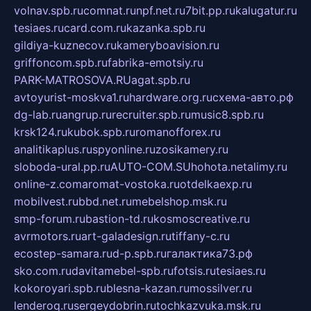
volnav.spb.ru
comnat.ru
npf.net.ru
7bit.pp.ru
kalugatur.ru
tesiaes.ru
card.com.ru
kazanka.spb.ru
gildiya-kuznecov.ru
kameryboavision.ru
griffoncom.spb.ru
fabrika-emotsiy.ru
PARK-MATROSOVA.RU
agat.spb.ru
avtoyurist-moskva1.ru
hardware.org.ru
схема-авто.рф
dg-lab.ru
angrup.ru
recruiter.spb.ru
music8.spb.ru
krsk124.ru
kubok.spb.ru
romanofforex.ru
analitikaplus.ru
spyonline.ru
zosikamery.ru
sloboda-ural.pp.ru
AUTO-COM.SU
hohota.net
alimy.ru
online-z.com
aromat-vostoka.ru
otdelkaexp.ru
mobilvest.ru
bbd.net.ru
mebelshop.msk.ru
smp-forum.ru
bastion-td.ru
kosmoscreative.ru
avrmotors.ru
art-galadesign.ru
tiffany-c.ru
ecostep-samara.ru
d-p.spb.ru
галактика73.рф
sko.com.ru
davitamebel-spb.ru
fotsis.ru
tesiaes.ru
kokoroyari.spb.ru
blesna-kazan.ru
mossilver.ru
lenderoq.ru
sergeydobrin.ru
tochkazvuka.msk.ru