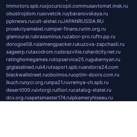
tmmotors.spb.ru
xjocuricopii.com
musavtomat.msk.ru
obustrojdom.ru
sovetcik.ru
ybaranovskaya.ru
ppknews.ru
cult-alshei.ru
JAPANRUSSIA.RU
proekciyamebel.ru
imper-finans.ru
rim.org.ru
glamourai.ru
brassminus.ru
zabor-pro.ru
ftn.pp.ru
dorogoe58.ru
laimengpacker.ru
kuzova-zapchasti.ru
sageerp.ru
taxodrom.ru
dsrazvitie.ru
hardcity.net.ru
ratinghomegames.ru
topservice25.ru
gubernyan.ru
gtglasslined.ru
ii4.ru
tssport.spb.ru
andorra24.com
blackwallstreet.ru
oboimos.ru
optim-doors.com.ru
ikuch.ru
nycr.org.ru
npa21.ru
vremya-ch.spb.ru
desert000.ru
ivtorgi.ru
ifiori.ru
catalog-statei.ru
dcv.org.ru
spetsmaster174.ru
ipkameryhiseeu.ru
dum26.ru
ruspol.spb.ru
fr-opendp.ru
kam-solnyshko.ru
cheyenne-arapaho.ru
sevzapmetal.spb.ru
ted-lapidus.spb.ru
parasite-eliminator.ru
sigma-complete.ru
modernworld.ru
dama-moda.ru
eholot-group.ru
sk-nvkz.ru
DRONGOLD.RU