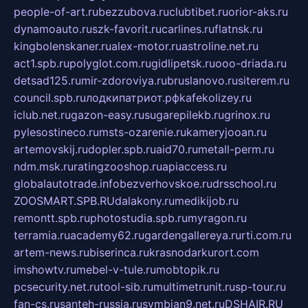
people-of-art.ru
bezzubova.ru
clubtibet.ru
orior-aks.ru
dynamoauto.ru
szk-favorit.ru
carlines.ru
flatnsk.ru
kingbolenskaner.ru
alex-motor.ru
astroline.net.ru
act1.spb.ru
polyglot.com.ru
gidlipetsk.ru
ooo-driada.ru
detsad125.ru
mir-zdoroviya.ru
bruslanovo.ru
siterem.ru
council.spb.ru
лодкипатриот.рф
kafekolizey.ru
iclub.net.ru
gazon-easy.ru
sugarepilekb.ru
grinox.ru
pylesostineco.ru
msts-ozarenie.ru
kameryjooan.ru
artemovskij.ru
dopler.spb.ru
aid70.ru
metall-perm.ru
ndm.msk.ru
ratingzooshop.ru
apiaccess.ru
globalautotrade.info
bezverhovskoe.ru
drsschool.ru
ZOOSMART.SPB.RU
dalakony.ru
medikijob.ru
remontt.spb.ru
photostudia.spb.ru
myragon.ru
terramia.ru
academy62.ru
gardengallereya.ru
rti.com.ru
artem-news.ru
biserinca.ru
krasnodarkurort.com
imshowtv.ru
mebel-v-tule.ru
mobtopik.ru
pcsecurity.net.ru
tool-sib.ru
multimetrunit.ru
sp-tour.ru
fan-cs.ru
santeh-russia.ru
symbian9.net.ru
DSHAIR.RU