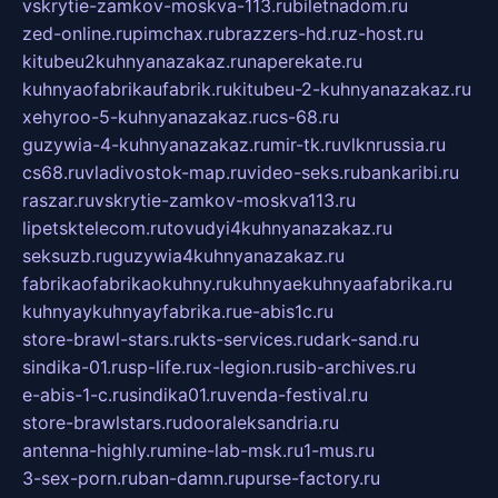
vskrytie-zamkov-moskva-113.ru
biletnadom.ru
zed-online.ru
pimchax.ru
brazzers-hd.ru
z-host.ru
kitubeu2kuhnyanazakaz.ru
naperekate.ru
kuhnyaofabrikaufabrik.ru
kitubeu-2-kuhnyanazakaz.ru
xehyroo-5-kuhnyanazakaz.ru
cs-68.ru
guzywia-4-kuhnyanazakaz.ru
mir-tk.ru
vlknrussia.ru
cs68.ru
vladivostok-map.ru
video-seks.ru
bankaribi.ru
raszar.ru
vskrytie-zamkov-moskva113.ru
lipetsktelecom.ru
tovudyi4kuhnyanazakaz.ru
seksuzb.ru
guzywia4kuhnyanazakaz.ru
fabrikaofabrikaokuhny.ru
kuhnyaekuhnyaafabrika.ru
kuhnyaykuhnyayfabrika.ru
e-abis1c.ru
store-brawl-stars.ru
kts-services.ru
dark-sand.ru
sindika-01.ru
sp-life.ru
x-legion.ru
sib-archives.ru
e-abis-1-c.ru
sindika01.ru
venda-festival.ru
store-brawlstars.ru
dooraleksandria.ru
antenna-highly.ru
mine-lab-msk.ru
1-mus.ru
3-sex-porn.ru
ban-damn.ru
purse-factory.ru