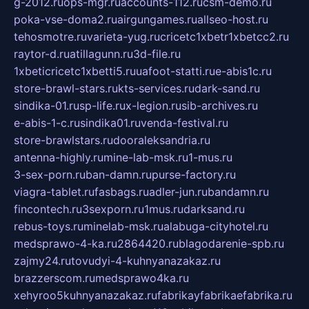
g-2012.ru
ops-mgr.ru
accounts-112.ru
csm-demo.ru
poka-vse-doma2.ru
airgungames.ru
allseo-host.ru
tehosmotre.ru
varieta-yug.ru
cricetc1xbetr1xbetcc2.ru
raytor-d.ru
atillagunn.ru
3d-file.ru
1xbeticricetc1xbetti5.ru
uafoot-statti.ru
e-abis1c.ru
store-brawl-stars.ru
kts-services.ru
dark-sand.ru
sindika-01.ru
sp-life.ru
x-legion.ru
sib-archives.ru
e-abis-1-c.ru
sindika01.ru
venda-festival.ru
store-brawlstars.ru
dooraleksandria.ru
antenna-highly.ru
mine-lab-msk.ru
1-mus.ru
3-sex-porn.ru
ban-damn.ru
purse-factory.ru
viagra-tablet.ru
fasbags.ru
adler-jun.ru
bandamn.ru
fincontech.ru
3sexporn.ru
1mus.ru
darksand.ru
rebus-toys.ru
minelab-msk.ru
alabuga-cityhotel.ru
medsprawo-4-ka.ru
2864420.ru
blagodarenie-spb.ru
zajmy24.ru
tovudyi-4-kuhnyanazakaz.ru
brazzerscom.ru
medsprawo4ka.ru
xehyroo5kuhnyanazakaz.ru
fabrikayfabrikaefabrika.ru