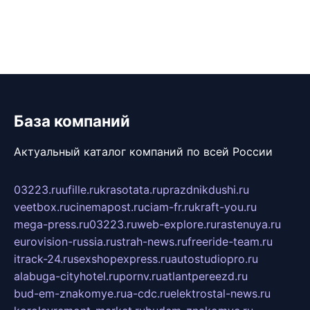
База компаний
Актуальный каталог компаний по всей России
03223.ru
ufille.ru
krasotata.ru
prazdnikdushi.ru
veetbox.ru
cinemapost.ru
ciam-fr.ru
kraft-you.ru
mega-press.ru
03223.ru
web-explore.ru
rastenuya.ru
eurovision-russia.ru
strah-news.ru
freeride-team.ru
itrack-24.ru
sexshopexpress.ru
autostudiopro.ru
alabuga-cityhotel.ru
pornv.ru
atlantpereezd.ru
bud-em-znakomye.ru
a-cdc.ru
elektrostal-news.ru