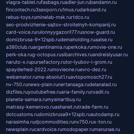
viagra-tablet.ru
fasbags.ru
adler-jun.ru
bandamn.ru
fincontech.ru
3sexporn.ru
1mus.ru
darksand.ru
rebus-toys.ru
minelab-msk.ru
rtdco.ru
seo-prodvizhenie-sajtov-stroitelnyh-kompanij.ru
card-voice.ru
rulonnyygazon177.ru
snow-guard.ru
domizbrusa-9x12spb.ru
demaholding.ru
aalse.ru
a380club.ru
argentinamia.ru
perkoka.ru
movie-one.ru
perk-oka.ru
g-octopus.ru
sibarchives.ru
andreislyusar.ru
naruto-x.ru
pursefactory.ru
tor-lyubov-i-grom.ru
spayderhed-2022.ru
movieone.ru
evro-dez.ru
webamator.ru
ma-absolut1.ru
avtopomosch27.ru
nv-750.ru
news-plain.ru
nertansaga.ru
delanalad.ru
dizfiles.ru
youtubefree.ru
aria-family.ru
roadli.ru
planeta-samara.ru
mysmartbuy.ru
matrasy-kemerovo.ru
ashanet.ru
trade-farm.ru
dotcustoms.ru
domizbrusa9x12spb.ru
autodamp.ru
narasimha.ru
djcommodities.ru
nv750.ru
x-ton.ru
newsplain.ru
cardvoice.ru
modopaper.ru
manunae.ru