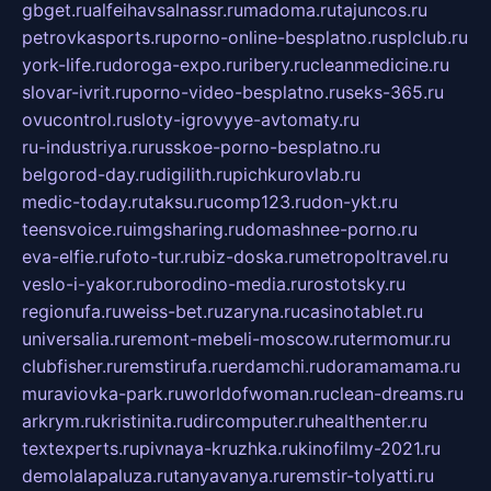
gbget.ru
alfeihavsalnassr.ru
madoma.ru
tajuncos.ru
petrovkasports.ru
porno-online-besplatno.ru
splclub.ru
york-life.ru
doroga-expo.ru
ribery.ru
cleanmedicine.ru
slovar-ivrit.ru
porno-video-besplatno.ru
seks-365.ru
ovucontrol.ru
sloty-igrovyye-avtomaty.ru
ru-industriya.ru
russkoe-porno-besplatno.ru
belgorod-day.ru
digilith.ru
pichkurovlab.ru
medic-today.ru
taksu.ru
comp123.ru
don-ykt.ru
teensvoice.ru
imgsharing.ru
domashnee-porno.ru
eva-elfie.ru
foto-tur.ru
biz-doska.ru
metropoltravel.ru
veslo-i-yakor.ru
borodino-media.ru
rostotsky.ru
regionufa.ru
weiss-bet.ru
zaryna.ru
casinotablet.ru
universalia.ru
remont-mebeli-moscow.ru
termomur.ru
clubfisher.ru
remstirufa.ru
erdamchi.ru
doramamama.ru
muraviovka-park.ru
worldofwoman.ru
clean-dreams.ru
arkrym.ru
kristinita.ru
dircomputer.ru
healthenter.ru
textexperts.ru
pivnaya-kruzhka.ru
kinofilmy-2021.ru
demolalapaluza.ru
tanyavanya.ru
remstir-tolyatti.ru