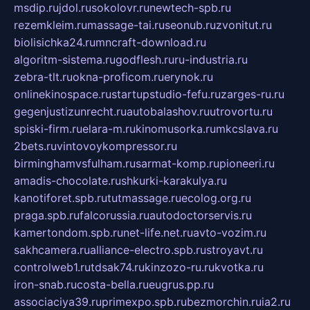
msdip.ru
jdol.ru
sokolovr.ru
newtech-spb.ru
rezemkleim.ru
massage-tai.ru
seonub.ru
zvonitut.ru
biolisichka24.ru
mncraft-download.ru
algoritm-sistema.ru
godflesh.ru
ru-industria.ru
zebra-tlt.ru
okna-proficom.ru
erynok.ru
onlinekinospace.ru
startupstudio-fefu.ru
zarges-ru.ru
gegenjustizunrecht.ru
autobalashov.ru
utrovortu.ru
spiski-firm.ru
elara-m.ru
kinomusorka.ru
mkcslava.ru
2bets.ru
vintovoykompressor.ru
birminghamvsfulham.ru
sarmat-komp.ru
pioneeri.ru
amadis-chocolate.ru
shkurki-karakulya.ru
kanotiforet.spb.ru
tutmassage.ru
ecolog.org.ru
praga.spb.ru
falcorussia.ru
autodoctorservis.ru
kamertondom.spb.ru
net-life.net.ru
avto-vozim.ru
sakhcamera.ru
alliance-electro.spb.ru
stroyavt.ru
controlweb1.ru
tdsak74.ru
kinzozo-ru.ru
kvotka.ru
iron-snab.ru
costa-bella.ru
eugrus.pp.ru
associaciya39.ru
primexpo.spb.ru
bezmorchin.ru
ia2.ru