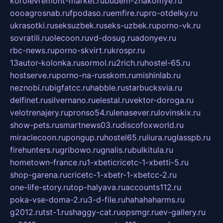
korolevremont-market.ru
budem-znakomye.ru
oooagrosnab.ru
fpodaso.ru
emfire.ru
pro-otdelky.ru
ukrasotki.ru
seksuzbek.ru
seks-uzbek.ru
porno-vk.ru
sovratili.ru
olecoon.ru
vd-dosug.ru
adonyev.ru
rbc-news.ru
porno-skvirt.ru
krospr.ru
13autor-kolonka.ru
sormol.ru
2rich.ru
hostel-65.ru
hostserve.ru
porno-na-russkom.ru
mishinlab.ru
neznobi.ru
bigfatcc.ru
habble.ru
starbucksvia.ru
delfinet.ru
silvernano.ru
elestal.ru
vektor-doroga.ru
velotrenajery.ru
pronso54.ru
lenasever.ru
lovinskix.ru
show-pets.ru
smartnews03.ru
discofoxworld.ru
miraclecoon.ru
pongup.ru
hostel65.ru
liura.ru
glasspb.ru
firehunters.ru
gribowo.ru
gnalis.ru
bulkitula.ru
hometown-france.ru
1-xbeticricetc-1-xbetti-5.ru
shop-garena.ru
cricetc-1-xbetr-1-xbetcc-2.ru
one-life-story.ru
top-halyava.ru
accounts112.ru
poka-vse-doma-2.ru
3-d-file.ru
hahahaharms.ru
g2012.ru
tst-1.ru
shaggy-cat.ru
opsmgr.ru
ev-gallery.ru