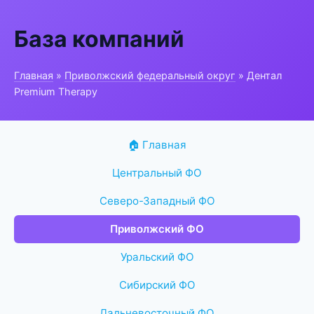
База компаний
Главная
»
Приволжский федеральный округ
» Дентал
Premium Therapy
🏠 Главная
Центральный ФО
Северо-Западный ФО
Приволжский ФО
Уральский ФО
Сибирский ФО
Дальневосточный ФО