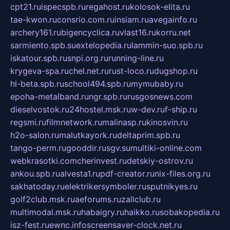
cpt21.ru
ispecspb.ru
regahost.ru
kolosok-elita.ru
tae-kwon.ru
consrio.com.ru
insiam.ru
avegainfo.ru
archery161.ru
bigencyclica.ru
vlast16.ru
korru.net
sarmiento.spb.su
extelopedia.ru
lammin-suo.spb.ru
iskatour.spb.ru
snpi.org.ru
running-line.ru
krygeva-spa.ru
chel.net.ru
rust-loco.ru
dugshop.ru
hl-beta.spb.ru
school494.spb.ru
mymubaby.ru
epoha-metalband.ru
ngr.spb.ru
rusgosnews.com
dieselvostok.ru
24hostel.msk.ru
w-dev.ru
f-ship.ru
regsmi.ru
filmnetwork.ru
malinasp.ru
kinosvin.ru
h2o-salon.ru
malutkayork.ru
deltaprim.spb.ru
tango-perm.ru
gooddir.ru
sgv.su
multiki-online.com
webkrasotki.com
cherinvest.ru
detskiy-ostrov.ru
ankou.spb.ru
alvesta1.ru
pdf-creator.ru
nix-files.org.ru
sakhatoday.ru
elektrikersymboler.ru
sputnikyes.ru
golf2club.msk.ru
aeforums.ru
zallclub.ru
multimodal.msk.ru
habaigry.ru
haikko.ru
sobakopedia.ru
isz-fest.ru
ewnc.info
screensaver-clock.net.ru