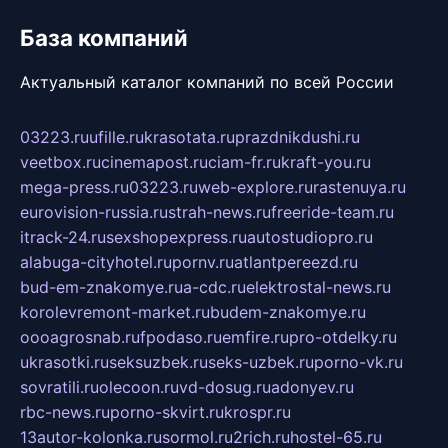
База компаний
Актуальный каталог компаний по всей России
03223.ru
ufille.ru
krasotata.ru
prazdnikdushi.ru
veetbox.ru
cinemapost.ru
ciam-fr.ru
kraft-you.ru
mega-press.ru
03223.ru
web-explore.ru
rastenuya.ru
eurovision-russia.ru
strah-news.ru
freeride-team.ru
itrack-24.ru
sexshopexpress.ru
autostudiopro.ru
alabuga-cityhotel.ru
pornv.ru
atlantpereezd.ru
bud-em-znakomye.ru
a-cdc.ru
elektrostal-news.ru
korolevremont-market.ru
budem-znakomye.ru
oooagrosnab.ru
fpodaso.ru
emfire.ru
pro-otdelky.ru
ukrasotki.ru
seksuzbek.ru
seks-uzbek.ru
porno-vk.ru
sovratili.ru
olecoon.ru
vd-dosug.ru
adonyev.ru
rbc-news.ru
porno-skvirt.ru
krospr.ru
13autor-kolonka.ru
sormol.ru
2rich.ru
hostel-65.ru