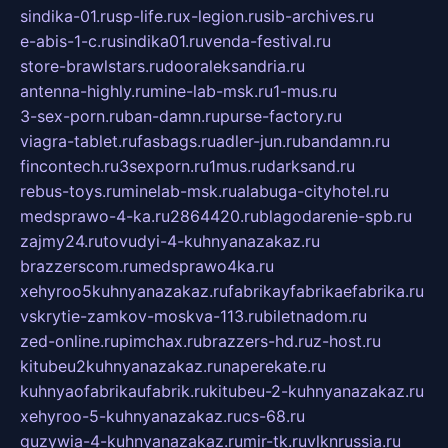
sindika-01.ru
sp-life.ru
x-legion.ru
sib-archives.ru
e-abis-1-c.ru
sindika01.ru
venda-festival.ru
store-brawlstars.ru
dooraleksandria.ru
antenna-highly.ru
mine-lab-msk.ru
1-mus.ru
3-sex-porn.ru
ban-damn.ru
purse-factory.ru
viagra-tablet.ru
fasbags.ru
adler-jun.ru
bandamn.ru
fincontech.ru
3sexporn.ru
1mus.ru
darksand.ru
rebus-toys.ru
minelab-msk.ru
alabuga-cityhotel.ru
medsprawo-4-ka.ru
2864420.ru
blagodarenie-spb.ru
zajmy24.ru
tovudyi-4-kuhnyanazakaz.ru
brazzerscom.ru
medsprawo4ka.ru
xehyroo5kuhnyanazakaz.ru
fabrikayfabrikaefabrika.ru
vskrytie-zamkov-moskva-113.ru
biletnadom.ru
zed-online.ru
pimchax.ru
brazzers-hd.ru
z-host.ru
kitubeu2kuhnyanazakaz.ru
naperekate.ru
kuhnyaofabrikaufabrik.ru
kitubeu-2-kuhnyanazakaz.ru
xehyroo-5-kuhnyanazakaz.ru
cs-68.ru
guzywia-4-kuhnyanazakaz.ru
mir-tk.ru
vlknrussia.ru