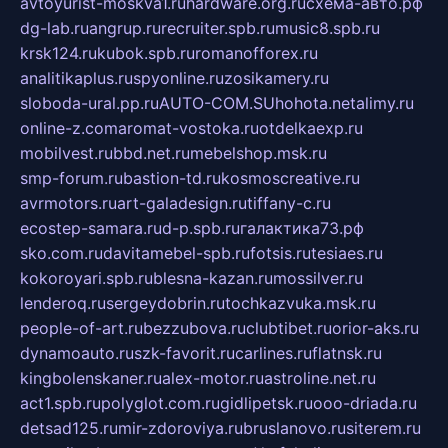
avtoyurist-moskva1.ru
hardware.org.ru
схема-авто.рф
dg-lab.ru
angrup.ru
recruiter.spb.ru
music8.spb.ru
krsk124.ru
kubok.spb.ru
romanofforex.ru
analitikaplus.ru
spyonline.ru
zosikamery.ru
sloboda-ural.pp.ru
AUTO-COM.SU
hohota.net
alimy.ru
online-z.com
aromat-vostoka.ru
otdelkaexp.ru
mobilvest.ru
bbd.net.ru
mebelshop.msk.ru
smp-forum.ru
bastion-td.ru
kosmoscreative.ru
avrmotors.ru
art-galadesign.ru
tiffany-c.ru
ecostep-samara.ru
d-p.spb.ru
галактика73.рф
sko.com.ru
davitamebel-spb.ru
fotsis.ru
tesiaes.ru
kokoroyari.spb.ru
blesna-kazan.ru
mossilver.ru
lenderoq.ru
sergeydobrin.ru
tochkazvuka.msk.ru
people-of-art.ru
bezzubova.ru
clubtibet.ru
orior-aks.ru
dynamoauto.ru
szk-favorit.ru
carlines.ru
flatnsk.ru
kingbolenskaner.ru
alex-motor.ru
astroline.net.ru
act1.spb.ru
polyglot.com.ru
gidlipetsk.ru
ooo-driada.ru
detsad125.ru
mir-zdoroviya.ru
bruslanovo.ru
siterem.ru