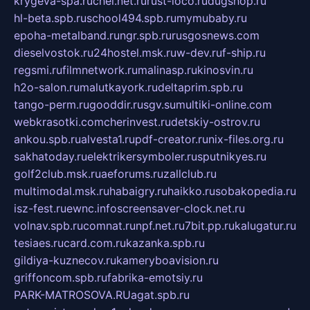
krygeva-spa.ru
chel.net.ru
rust-loco.ru
dugshop.ru
hl-beta.spb.ru
school494.spb.ru
mymubaby.ru
epoha-metalband.ru
ngr.spb.ru
rusgosnews.com
dieselvostok.ru
24hostel.msk.ru
w-dev.ru
f-ship.ru
regsmi.ru
filmnetwork.ru
malinasp.ru
kinosvin.ru
h2o-salon.ru
malutkayork.ru
deltaprim.spb.ru
tango-perm.ru
gooddir.ru
sgv.su
multiki-online.com
webkrasotki.com
cherinvest.ru
detskiy-ostrov.ru
ankou.spb.ru
alvesta1.ru
pdf-creator.ru
nix-files.org.ru
sakhatoday.ru
elektrikersymboler.ru
sputnikyes.ru
golf2club.msk.ru
aeforums.ru
zallclub.ru
multimodal.msk.ru
habaigry.ru
haikko.ru
sobakopedia.ru
isz-fest.ru
ewnc.info
screensaver-clock.net.ru
volnav.spb.ru
comnat.ru
npf.net.ru
7bit.pp.ru
kalugatur.ru
tesiaes.ru
card.com.ru
kazanka.spb.ru
gildiya-kuznecov.ru
kameryboavision.ru
griffoncom.spb.ru
fabrika-emotsiy.ru
PARK-MATROSOVA.RU
agat.spb.ru