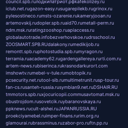
council.spb.ru
лодкипатриот.рф
kafekolizey.ru
iclub.net.ru
gazon-easy.ru
sugarepilekb.ru
grinox.ru
pylesostineco.ru
msts-ozarenie.ru
kameryjooan.ru
artemovskij.ru
dopler.spb.ru
aid70.ru
metall-perm.ru
ndm.msk.ru
ratingzooshop.ru
apiaccess.ru
globalautotrade.info
bezverhovskoe.ru
drsschool.ru
ZOOSMART.SPB.RU
dalakony.ru
medikijob.ru
remontt.spb.ru
photostudia.spb.ru
myragon.ru
terramia.ru
academy62.ru
gardengallereya.ru
rti.com.ru
artem-news.ru
biserinca.ru
krasnodarkurort.com
imshowtv.ru
mebel-v-tule.ru
mobtopik.ru
pcsecurity.net.ru
tool-sib.ru
multimetrunit.ru
sp-tour.ru
fan-cs.ru
santeh-russia.ru
symbian9.net.ru
DSHAIR.RU
tmmotors.spb.ru
xjocuricopii.com
musavtomat.msk.ru
obustrojdom.ru
sovetcik.ru
ybaranovskaya.ru
ppknews.ru
cult-alshei.ru
JAPANRUSSIA.RU
proekciyamebel.ru
imper-finans.ru
rim.org.ru
glamourai.ru
brassminus.ru
zabor-pro.ru
ftn.pp.ru