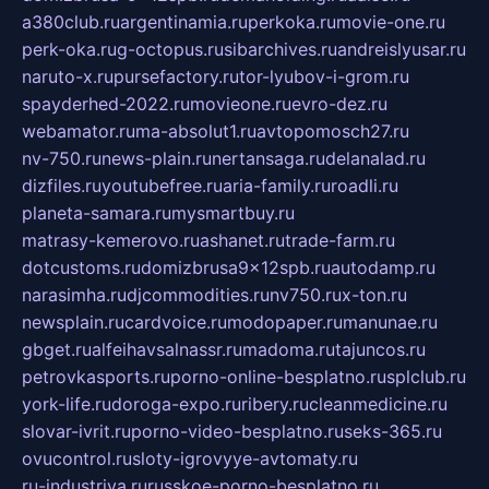
a380club.ru
argentinamia.ru
perkoka.ru
movie-one.ru
perk-oka.ru
g-octopus.ru
sibarchives.ru
andreislyusar.ru
naruto-x.ru
pursefactory.ru
tor-lyubov-i-grom.ru
spayderhed-2022.ru
movieone.ru
evro-dez.ru
webamator.ru
ma-absolut1.ru
avtopomosch27.ru
nv-750.ru
news-plain.ru
nertansaga.ru
delanalad.ru
dizfiles.ru
youtubefree.ru
aria-family.ru
roadli.ru
planeta-samara.ru
mysmartbuy.ru
matrasy-kemerovo.ru
ashanet.ru
trade-farm.ru
dotcustoms.ru
domizbrusa9x12spb.ru
autodamp.ru
narasimha.ru
djcommodities.ru
nv750.ru
x-ton.ru
newsplain.ru
cardvoice.ru
modopaper.ru
manunae.ru
gbget.ru
alfeihavsalnassr.ru
madoma.ru
tajuncos.ru
petrovkasports.ru
porno-online-besplatno.ru
splclub.ru
york-life.ru
doroga-expo.ru
ribery.ru
cleanmedicine.ru
slovar-ivrit.ru
porno-video-besplatno.ru
seks-365.ru
ovucontrol.ru
sloty-igrovyye-avtomaty.ru
ru-industriya.ru
russkoe-porno-besplatno.ru