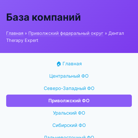
База компаний
Главная
»
Приволжский федеральный округ
» Дентал
Therapy Expert
🏠 Главная
Центральный ФО
Северо-Западный ФО
Приволжский ФО
Уральский ФО
Сибирский ФО
Дальневосточный ФО