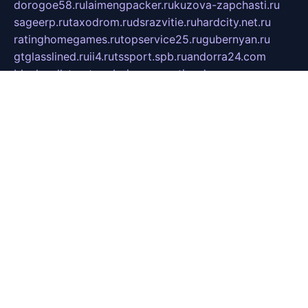
dorogoe58.ru
laimengpacker.ru
kuzova-zapchasti.ru
sageerp.ru
taxodrom.ru
dsrazvitie.ru
hardcity.net.ru
ratinghomegames.ru
topservice25.ru
gubernyan.ru
gtglasslined.ru
ii4.ru
tssport.spb.ru
andorra24.com
blackwallstreet.ru
oboimos.ru
optim-doors.com.ru
ikuch.ru
nycr.org.ru
npa21.ru
vremya-ch.spb.ru
desert000.ru
ivtorgi.ru
ifiori.ru
catalog-statei.ru
dcv.org.ru
spetsmaster174.ru
ipkameryhiseeu.ru
dum26.ru
ruspol.spb.ru
fr-opendp.ru
kam-solnyshko.ru
cheyenne-arapaho.ru
sevzapmetal.spb.ru
ted-lapidus.spb.ru
parasite-eliminator.ru
sigma-complete.ru
modernworld.ru
dama-moda.ru
eholot-group.ru
sk-nvkz.ru
DRONGOLD.RU
democratia2.ru
i-farmer.ru
mass-sport.org
jablonex.spb.ru
bookmess.ru
linkword.ru
refineua.com.ru
cs-spec.net.ru
altay-mebel.ru
DNK-THEATRE.RU
mechaniks.spb.ru
ipcamtechage.ru
skosta.ru
a-sun.ru
stroy-ldsp.ru
snowlands.org.ru