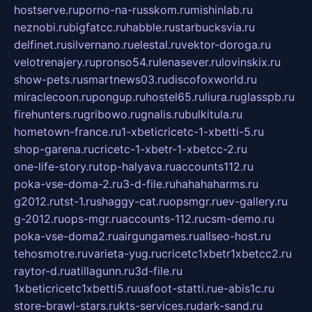
hostserve.ru
porno-na-russkom.ru
mishinlab.ru
neznobi.ru
bigfatcc.ru
habble.ru
starbucksvia.ru
delfinet.ru
silvernano.ru
elestal.ru
vektor-doroga.ru
velotrenajery.ru
pronso54.ru
lenasever.ru
lovinskix.ru
show-pets.ru
smartnews03.ru
discofoxworld.ru
miraclecoon.ru
pongup.ru
hostel65.ru
liura.ru
glasspb.ru
firehunters.ru
gribowo.ru
gnalis.ru
bulkitula.ru
hometown-france.ru
1-xbeticricetc-1-xbetti-5.ru
shop-garena.ru
cricetc-1-xbetr-1-xbetcc-2.ru
one-life-story.ru
top-halyava.ru
accounts112.ru
poka-vse-doma-2.ru
3-d-file.ru
hahahaharms.ru
g2012.ru
tst-1.ru
shaggy-cat.ru
opsmgr.ru
ev-gallery.ru
g-2012.ru
ops-mgr.ru
accounts-112.ru
csm-demo.ru
poka-vse-doma2.ru
airgungames.ru
allseo-host.ru
tehosmotre.ru
varieta-yug.ru
cricetc1xbetr1xbetcc2.ru
raytor-d.ru
atillagunn.ru
3d-file.ru
1xbeticricetc1xbetti5.ru
uafoot-statti.ru
e-abis1c.ru
store-brawl-stars.ru
kts-services.ru
dark-sand.ru