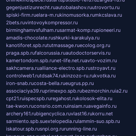
gegenjustizunrecht.ru
autobalashov.ru
utrovortu.ru
spiski-firm.ru
elara-m.ru
kinomusorka.ru
mkcslava.ru
2bets.ru
vintovoykompressor.ru
birminghamvsfulham.ru
sarmat-komp.ru
pioneeri.ru
amadis-chocolate.ru
shkurki-karakulya.ru
kanotiforet.spb.ru
tutmassage.ru
ecolog.org.ru
praga.spb.ru
falcorussia.ru
autodoctorservis.ru
kamertondom.spb.ru
net-life.net.ru
avto-vozim.ru
sakhcamera.ru
alliance-electro.spb.ru
stroyavt.ru
controlweb1.ru
tdsak74.ru
kinzozo-ru.ru
kvotka.ru
iron-snab.ru
costa-bella.ru
eugrus.pp.ru
associaciya39.ru
primexpo.spb.ru
bezmorchin.ru
ia2.ru
cpt21.ru
ispecspb.ru
regahost.ru
kolosok-elita.ru
tae-kwon.ru
consrio.com.ru
insiam.ru
avegainfo.ru
archery161.ru
bigencyclica.ru
vlast16.ru
korru.net
sarmiento.spb.su
extelopedia.ru
lammin-suo.spb.ru
iskatour.spb.ru
snpi.org.ru
running-line.ru