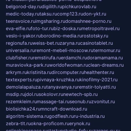
belgorod-day.ru
digilith.ru
pichkurovlab.ru
medic-today.ru
taksu.ru
comp123.ru
don-ykt.ru
teensvoice.ru
imgsharing.ru
domashnee-porno.ru
eva-elfie.ru
foto-tur.ru
biz-doska.ru
metropoltravel.ru
veslo-i-yakor.ru
borodino-media.ru
rostotsky.ru
regionufa.ru
weiss-bet.ru
zaryna.ru
casinotablet.ru
universalia.ru
remont-mebeli-moscow.ru
termomur.ru
clubfisher.ru
remstirufa.ru
erdamchi.ru
doramamama.ru
muraviovka-park.ru
worldofwoman.ru
clean-dreams.ru
arkrym.ru
kristinita.ru
dircomputer.ru
healthenter.ru
textexperts.ru
pivnaya-kruzhka.ru
kinofilmy-2021.ru
demolalapaluza.ru
tanyavanya.ru
remstir-tolyatti.ru
msdip.ru
jdol.ru
sokolovr.ru
newtech-spb.ru
rezemkleim.ru
massage-tai.ru
seonub.ru
zvonitut.ru
biolisichka24.ru
mncraft-download.ru
algoritm-sistema.ru
godflesh.ru
ru-industria.ru
zebra-tlt.ru
okna-proficom.ru
erynok.ru
onlinekinospace.ru
startupstudio-fefu.ru
zarges-ru.ru