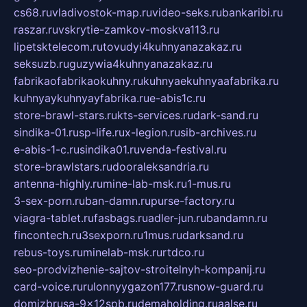
cs68.ru
vladivostok-map.ru
video-seks.ru
bankaribi.ru
raszar.ru
vskrytie-zamkov-moskva113.ru
lipetsktelecom.ru
tovudyi4kuhnyanazakaz.ru
seksuzb.ru
guzywia4kuhnyanazakaz.ru
fabrikaofabrikaokuhny.ru
kuhnyaekuhnyaafabrika.ru
kuhnyaykuhnyayfabrika.ru
e-abis1c.ru
store-brawl-stars.ru
kts-services.ru
dark-sand.ru
sindika-01.ru
sp-life.ru
x-legion.ru
sib-archives.ru
e-abis-1-c.ru
sindika01.ru
venda-festival.ru
store-brawlstars.ru
dooraleksandria.ru
antenna-highly.ru
mine-lab-msk.ru
1-mus.ru
3-sex-porn.ru
ban-damn.ru
purse-factory.ru
viagra-tablet.ru
fasbags.ru
adler-jun.ru
bandamn.ru
fincontech.ru
3sexporn.ru
1mus.ru
darksand.ru
rebus-toys.ru
minelab-msk.ru
rtdco.ru
seo-prodvizhenie-sajtov-stroitelnyh-kompanij.ru
card-voice.ru
rulonnyygazon177.ru
snow-guard.ru
domizbrusa-9x12spb.ru
demaholding.ru
aalse.ru