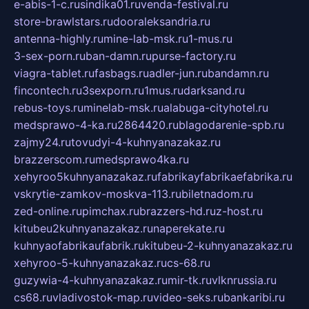
e-abis-1-c.ru
sindika01.ru
venda-festival.ru
store-brawlstars.ru
dooraleksandria.ru
antenna-highly.ru
mine-lab-msk.ru
1-mus.ru
3-sex-porn.ru
ban-damn.ru
purse-factory.ru
viagra-tablet.ru
fasbags.ru
adler-jun.ru
bandamn.ru
fincontech.ru
3sexporn.ru
1mus.ru
darksand.ru
rebus-toys.ru
minelab-msk.ru
alabuga-cityhotel.ru
medsprawo-4-ka.ru
2864420.ru
blagodarenie-spb.ru
zajmy24.ru
tovudyi-4-kuhnyanazakaz.ru
brazzerscom.ru
medsprawo4ka.ru
xehyroo5kuhnyanazakaz.ru
fabrikayfabrikaefabrika.ru
vskrytie-zamkov-moskva-113.ru
biletnadom.ru
zed-online.ru
pimchax.ru
brazzers-hd.ru
z-host.ru
kitubeu2kuhnyanazakaz.ru
naperekate.ru
kuhnyaofabrikaufabrik.ru
kitubeu-2-kuhnyanazakaz.ru
xehyroo-5-kuhnyanazakaz.ru
cs-68.ru
guzywia-4-kuhnyanazakaz.ru
mir-tk.ru
vlknrussia.ru
cs68.ru
vladivostok-map.ru
video-seks.ru
bankaribi.ru