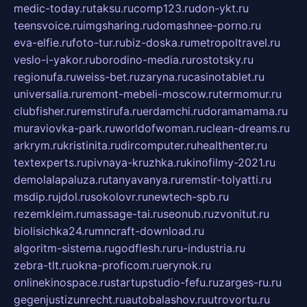
medic-today.ru
taksu.ru
comp123.ru
don-ykt.ru
teensvoice.ru
imgsharing.ru
domashnee-porno.ru
eva-elfie.ru
foto-tur.ru
biz-doska.ru
metropoltravel.ru
veslo-i-yakor.ru
borodino-media.ru
rostotsky.ru
regionufa.ru
weiss-bet.ru
zaryna.ru
casinotablet.ru
universalia.ru
remont-mebeli-moscow.ru
termomur.ru
clubfisher.ru
remstirufa.ru
erdamchi.ru
doramamama.ru
muraviovka-park.ru
worldofwoman.ru
clean-dreams.ru
arkrym.ru
kristinita.ru
dircomputer.ru
healthenter.ru
textexperts.ru
pivnaya-kruzhka.ru
kinofilmy-2021.ru
demolalapaluza.ru
tanyavanya.ru
remstir-tolyatti.ru
msdip.ru
jdol.ru
sokolovr.ru
newtech-spb.ru
rezemkleim.ru
massage-tai.ru
seonub.ru
zvonitut.ru
biolisichka24.ru
mncraft-download.ru
algoritm-sistema.ru
godflesh.ru
ru-industria.ru
zebra-tlt.ru
okna-proficom.ru
erynok.ru
onlinekinospace.ru
startupstudio-fefu.ru
zarges-ru.ru
gegenjustizunrecht.ru
autobalashov.ru
utrovortu.ru