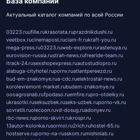
База компаний
Актуальный каталог компаний по всей России
03223.ru
ufille.ru
krasotata.ru
prazdnikdushi.ru
veetbox.ru
cinemapost.ru
ciam-fr.ru
kraft-you.ru
mega-press.ru
03223.ru
web-explore.ru
rastenuya.ru
eurovision-russia.ru
strah-news.ru
freeride-team.ru
itrack-24.ru
sexshopexpress.ru
autostudiopro.ru
alabuga-cityhotel.ru
pornv.ru
atlantpereezd.ru
bud-em-znakomye.ru
a-cdc.ru
elektrostal-news.ru
korolevremont-market.ru
budem-znakomye.ru
oooagrosnab.ru
fpodaso.ru
emfire.ru
pro-otdelky.ru
ukrasotki.ru
seksuzbek.ru
seks-uzbek.ru
porno-vk.ru
sovratili.ru
olecoon.ru
vd-dosug.ru
adonyev.ru
rbc-news.ru
porno-skvirt.ru
krospr.ru
13autor-kolonka.ru
sormol.ru
2rich.ru
hostel-65.ru
hostserve.ru
porno-na-russkom.ru
mishinlab.ru