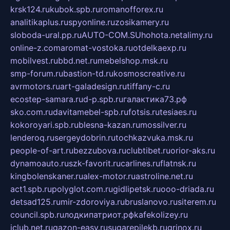
krsk124.ru
kubok.spb.ru
romanofforex.ru
analitikaplus.ru
spyonline.ru
zosikamery.ru
sloboda-ural.pp.ru
AUTO-COM.SU
hohota.net
alimy.ru
online-z.com
aromat-vostoka.ru
otdelkaexp.ru
mobilvest.ru
bbd.net.ru
mebelshop.msk.ru
smp-forum.ru
bastion-td.ru
kosmoscreative.ru
avrmotors.ru
art-galadesign.ru
tiffany-c.ru
ecostep-samara.ru
d-p.spb.ru
галактика73.рф
sko.com.ru
davitamebel-spb.ru
fotsis.ru
tesiaes.ru
kokoroyari.spb.ru
blesna-kazan.ru
mossilver.ru
lenderoq.ru
sergeydobrin.ru
tochkazvuka.msk.ru
people-of-art.ru
bezzubova.ru
clubtibet.ru
orior-aks.ru
dynamoauto.ru
szk-favorit.ru
carlines.ru
flatnsk.ru
kingbolenskaner.ru
alex-motor.ru
astroline.net.ru
act1.spb.ru
polyglot.com.ru
gidlipetsk.ru
ooo-driada.ru
detsad125.ru
mir-zdoroviya.ru
bruslanovo.ru
siterem.ru
council.spb.ru
лодкипатриот.рф
kafekolizey.ru
iclub.net.ru
gazon-easy.ru
sugarepilekb.ru
grinox.ru