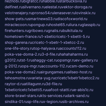
neznobi.ru
bigfatcc.ru
habble.ru
starbucksvia.ru
delfinet.ru
silvernano.ru
elestal.ru
vektor-doroga.ru
velotrenajery.ru
pronso54.ru
lenasever.ru
lovinskix.ru
show-pets.ru
smartnews03.ru
discofoxworld.ru
miraclecoon.ru
pongup.ru
hostel65.ru
liura.ru
glasspb.ru
firehunters.ru
gribowo.ru
gnalis.ru
bulkitula.ru
hometown-france.ru
1-xbeticricetc-1-xbetti-5.ru
shop-garena.ru
cricetc-1-xbetr-1-xbetcc-2.ru
one-life-story.ru
top-halyava.ru
accounts112.ru
poka-vse-doma-2.ru
3-d-file.ru
hahahaharms.ru
g2012.ru
tst-1.ru
shaggy-cat.ru
opsmgr.ru
ev-gallery.ru
g-2012.ru
ops-mgr.ru
accounts-112.ru
csm-demo.ru
poka-vse-doma2.ru
airgungames.ru
allseo-host.ru
tehosmotre.ru
varieta-yug.ru
cricetc1xbetr1xbetcc2.ru
raytor-d.ru
atillagunn.ru
3d-file.ru
1xbeticricetc1xbetti5.ru
uafoot-statti.ru
e-abis1c.ru
store-brawl-stars.ru
kts-services.ru
dark-sand.ru
sindika-01.ru
sp-life.ru
x-legion.ru
sib-archives.ru