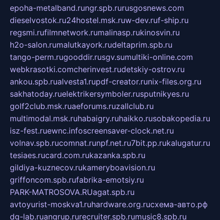
epoha-metalband.ru
ngr.spb.ru
rusgosnews.com
dieselvostok.ru
24hostel.msk.ru
w-dev.ru
f-ship.ru
regsmi.ru
filmnetwork.ru
malinasp.ru
kinosvin.ru
h2o-salon.ru
malutkayork.ru
deltaprim.spb.ru
tango-perm.ru
gooddir.ru
sgv.su
multiki-online.com
webkrasotki.com
cherinvest.ru
detskiy-ostrov.ru
ankou.spb.ru
alvesta1.ru
pdf-creator.ru
nix-files.org.ru
sakhatoday.ru
elektrikersymboler.ru
sputnikyes.ru
golf2club.msk.ru
aeforums.ru
zallclub.ru
multimodal.msk.ru
habaigry.ru
haikko.ru
sobakopedia.ru
isz-fest.ru
ewnc.info
screensaver-clock.net.ru
volnav.spb.ru
comnat.ru
npf.net.ru
7bit.pp.ru
kalugatur.ru
tesiaes.ru
card.com.ru
kazanka.spb.ru
gildiya-kuznecov.ru
kameryboavision.ru
griffoncom.spb.ru
fabrika-emotsiy.ru
PARK-MATROSOVA.RU
agat.spb.ru
avtoyurist-moskva1.ru
hardware.org.ru
схема-авто.рф
dg-lab.ru
angrup.ru
recruiter.spb.ru
music8.spb.ru