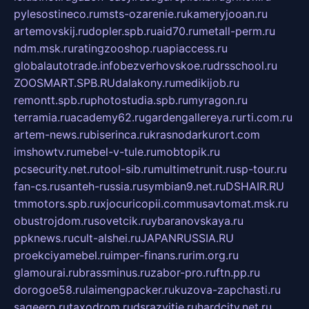
pylesostineco.ru
msts-ozarenie.ru
kameryjooan.ru
artemovskij.ru
dopler.spb.ru
aid70.ru
metall-perm.ru
ndm.msk.ru
ratingzooshop.ru
apiaccess.ru
globalautotrade.info
bezverhovskoe.ru
drsschool.ru
ZOOSMART.SPB.RU
dalakony.ru
medikijob.ru
remontt.spb.ru
photostudia.spb.ru
myragon.ru
terramia.ru
academy62.ru
gardengallereya.ru
rti.com.ru
artem-news.ru
biserinca.ru
krasnodarkurort.com
imshowtv.ru
mebel-v-tule.ru
mobtopik.ru
pcsecurity.net.ru
tool-sib.ru
multimetrunit.ru
sp-tour.ru
fan-cs.ru
santeh-russia.ru
symbian9.net.ru
DSHAIR.RU
tmmotors.spb.ru
xjocuricopii.com
musavtomat.msk.ru
obustrojdom.ru
sovetcik.ru
ybaranovskaya.ru
ppknews.ru
cult-alshei.ru
JAPANRUSSIA.RU
proekciyamebel.ru
imper-finans.ru
rim.org.ru
glamourai.ru
brassminus.ru
zabor-pro.ru
ftn.pp.ru
dorogoe58.ru
laimengpacker.ru
kuzova-zapchasti.ru
sageerp.ru
taxodrom.ru
dsrazvitie.ru
hardcity.net.ru