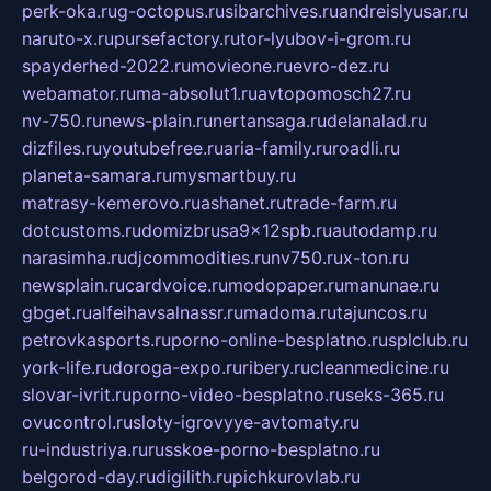
perk-oka.ru
g-octopus.ru
sibarchives.ru
andreislyusar.ru
naruto-x.ru
pursefactory.ru
tor-lyubov-i-grom.ru
spayderhed-2022.ru
movieone.ru
evro-dez.ru
webamator.ru
ma-absolut1.ru
avtopomosch27.ru
nv-750.ru
news-plain.ru
nertansaga.ru
delanalad.ru
dizfiles.ru
youtubefree.ru
aria-family.ru
roadli.ru
planeta-samara.ru
mysmartbuy.ru
matrasy-kemerovo.ru
ashanet.ru
trade-farm.ru
dotcustoms.ru
domizbrusa9x12spb.ru
autodamp.ru
narasimha.ru
djcommodities.ru
nv750.ru
x-ton.ru
newsplain.ru
cardvoice.ru
modopaper.ru
manunae.ru
gbget.ru
alfeihavsalnassr.ru
madoma.ru
tajuncos.ru
petrovkasports.ru
porno-online-besplatno.ru
splclub.ru
york-life.ru
doroga-expo.ru
ribery.ru
cleanmedicine.ru
slovar-ivrit.ru
porno-video-besplatno.ru
seks-365.ru
ovucontrol.ru
sloty-igrovyye-avtomaty.ru
ru-industriya.ru
russkoe-porno-besplatno.ru
belgorod-day.ru
digilith.ru
pichkurovlab.ru