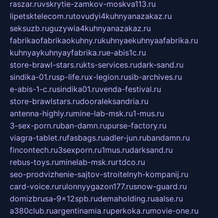
raszar.ru
vskrytie-zamkov-moskva113.ru
lipetsktelecom.ru
tovudyi4kuhnyanazakaz.ru
seksuzb.ru
guzywia4kuhnyanazakaz.ru
fabrikaofabrikaokuhny.ru
kuhnyaekuhnyaafabrika.ru
kuhnyaykuhnyayfabrika.ru
e-abis1c.ru
store-brawl-stars.ru
kts-services.ru
dark-sand.ru
sindika-01.ru
sp-life.ru
x-legion.ru
sib-archives.ru
e-abis-1-c.ru
sindika01.ru
venda-festival.ru
store-brawlstars.ru
dooraleksandria.ru
antenna-highly.ru
mine-lab-msk.ru
1-mus.ru
3-sex-porn.ru
ban-damn.ru
purse-factory.ru
viagra-tablet.ru
fasbags.ru
adler-jun.ru
bandamn.ru
fincontech.ru
3sexporn.ru
1mus.ru
darksand.ru
rebus-toys.ru
minelab-msk.ru
rtdco.ru
seo-prodvizhenie-sajtov-stroitelnyh-kompanij.ru
card-voice.ru
rulonnyygazon177.ru
snow-guard.ru
domizbrusa-9x12spb.ru
demaholding.ru
aalse.ru
a380club.ru
argentinamia.ru
perkoka.ru
movie-one.ru