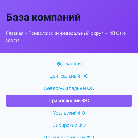
База компаний
Главная
»
Приволжский федеральный округ
» ИП Care
Stoma
🏠 Главная
Центральный ФО
Северо-Западный ФО
Приволжский ФО
Уральский ФО
Сибирский ФО
Дальневосточный ФО