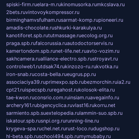
spiski-firm.ru
elara-m.ru
kinomusorka.ru
mkcslava.ru
2bets.ru
vintovoykompressor.ru
birminghamvsfulham.ru
sarmat-komp.ru
pioneeri.ru
amadis-chocolate.ru
shkurki-karakulya.ru
kanotiforet.spb.ru
tutmassage.ru
ecolog.org.ru
praga.spb.ru
falcorussia.ru
autodoctorservis.ru
kamertondom.spb.ru
net-life.net.ru
avto-vozim.ru
sakhcamera.ru
alliance-electro.spb.ru
stroyavt.ru
controlweb1.ru
tdsak74.ru
kinzozo-ru.ru
kvotka.ru
iron-snab.ru
costa-bella.ru
eugrus.pp.ru
associaciya39.ru
primexpo.spb.ru
bezmorchin.ru
ia2.ru
cpt21.ru
ispecspb.ru
regahost.ru
kolosok-elita.ru
tae-kwon.ru
consrio.com.ru
insiam.ru
avegainfo.ru
archery161.ru
bigencyclica.ru
vlast16.ru
korru.net
sarmiento.spb.su
extelopedia.ru
lammin-suo.spb.ru
iskatour.spb.ru
snpi.org.ru
running-line.ru
krygeva-spa.ru
chel.net.ru
rust-loco.ru
dugshop.ru
hl-beta.spb.ru
school494.spb.ru
mymubaby.ru