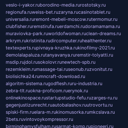
veslo-i-yakor.ru
borodino-media.ru
rostotsky.ru
regionufa.ru
weiss-bet.ru
zaryna.ru
casinotablet.ru
universalia.ru
remont-mebeli-moscow.ru
termomur.ru
clubfisher.ru
remstirufa.ru
erdamchi.ru
doramamama.ru
muraviovka-park.ru
worldofwoman.ru
clean-dreams.ru
arkrym.ru
kristinita.ru
dircomputer.ru
healthenter.ru
textexperts.ru
pivnaya-kruzhka.ru
kinofilmy-2021.ru
demolalapaluza.ru
tanyavanya.ru
remstir-tolyatti.ru
msdip.ru
jdol.ru
sokolovr.ru
newtech-spb.ru
rezemkleim.ru
massage-tai.ru
seonub.ru
zvonitut.ru
biolisichka24.ru
mncraft-download.ru
algoritm-sistema.ru
godflesh.ru
ru-industria.ru
zebra-tlt.ru
okna-proficom.ru
erynok.ru
onlinekinospace.ru
startupstudio-fefu.ru
zarges-ru.ru
gegenjustizunrecht.ru
autobalashov.ru
utrovortu.ru
spiski-firm.ru
elara-m.ru
kinomusorka.ru
mkcslava.ru
2bets.ru
vintovoykompressor.ru
birminghamvsfulham.ru
sarmat-komp.ru
pioneeri.ru