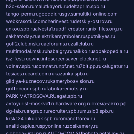
h2o-salon.ru
malutkayork.ru
deltaprim.spb.ru
tango-perm.ru
gooddir.ru
sgv.su
multiki-online.com
webkrasotki.com
cherinvest.ru
detskiy-ostrov.ru
ankou.spb.ru
alvesta1.ru
pdf-creator.ru
nix-files.org.ru
sakhatoday.ru
elektrikersymboler.ru
sputnikyes.ru
golf2club.msk.ru
aeforums.ru
zallclub.ru
multimodal.msk.ru
habaigry.ru
haikko.ru
sobakopedia.ru
isz-fest.ru
ewnc.info
screensaver-clock.net.ru
volnav.spb.ru
comnat.ru
npf.net.ru
7bit.pp.ru
kalugatur.ru
tesiaes.ru
card.com.ru
kazanka.spb.ru
gildiya-kuznecov.ru
kameryboavision.ru
griffoncom.spb.ru
fabrika-emotsiy.ru
PARK-MATROSOVA.RU
agat.spb.ru
avtoyurist-moskva1.ru
hardware.org.ru
схема-авто.рф
dg-lab.ru
angrup.ru
recruiter.spb.ru
music8.spb.ru
krsk124.ru
kubok.spb.ru
romanofforex.ru
analitikaplus.ru
spyonline.ru
zosikamery.ru
sloboda-ural.pp.ru
AUTO-COM.SU
hohota.net
alimy.ru