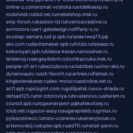
online-z.com
aromat-vostoka.ru
otdelkaexp.ru
mobilvest.ru
bbd.net.ru
mebelshop.msk.ru
smp-forum.ru
bastion-td.ru
kosmoscreative.ru
avrmotors.ru
art-galadesign.ru
tiffany-c.ru
ecostep-samara.ru
d-p.spb.ru
галактика73.рф
sko.com.ru
davitamebel-spb.ru
fotsis.ru
tesiaes.ru
kokoroyari.spb.ru
blesna-kazan.ru
mossilver.ru
lenderoq.ru
sergeydobrin.ru
tochkazvuka.msk.ru
people-of-art.ru
bezzubova.ru
clubtibet.ru
orior-aks.ru
dynamoauto.ru
szk-favorit.ru
carlines.ru
flatnsk.ru
kingbolenskaner.ru
alex-motor.ru
astroline.net.ru
act1.spb.ru
polyglot.com.ru
gidlipetsk.ru
ooo-driada.ru
detsad125.ru
mir-zdoroviya.ru
bruslanovo.ru
siterem.ru
council.spb.ru
лодкипатриот.рф
kafekolizey.ru
iclub.net.ru
gazon-easy.ru
sugarepilekb.ru
grinox.ru
pylesostineco.ru
msts-ozarenie.ru
kameryjooan.ru
artemovskij.ru
dopler.spb.ru
aid70.ru
metall-perm.ru