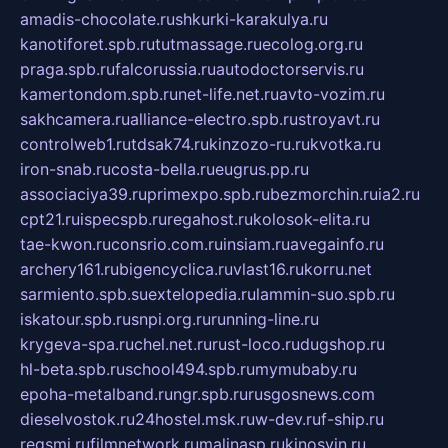
amadis-chocolate.ru
shkurki-karakulya.ru
kanotiforet.spb.ru
tutmassage.ru
ecolog.org.ru
praga.spb.ru
falcorussia.ru
autodoctorservis.ru
kamertondom.spb.ru
net-life.net.ru
avto-vozim.ru
sakhcamera.ru
alliance-electro.spb.ru
stroyavt.ru
controlweb1.ru
tdsak74.ru
kinzozo-ru.ru
kvotka.ru
iron-snab.ru
costa-bella.ru
eugrus.pp.ru
associaciya39.ru
primexpo.spb.ru
bezmorchin.ru
ia2.ru
cpt21.ru
ispecspb.ru
regahost.ru
kolosok-elita.ru
tae-kwon.ru
consrio.com.ru
insiam.ru
avegainfo.ru
archery161.ru
bigencyclica.ru
vlast16.ru
korru.net
sarmiento.spb.su
extelopedia.ru
lammin-suo.spb.ru
iskatour.spb.ru
snpi.org.ru
running-line.ru
krygeva-spa.ru
chel.net.ru
rust-loco.ru
dugshop.ru
hl-beta.spb.ru
school494.spb.ru
mymubaby.ru
epoha-metalband.ru
ngr.spb.ru
rusgosnews.com
dieselvostok.ru
24hostel.msk.ru
w-dev.ru
f-ship.ru
regsmi.ru
filmnetwork.ru
malinasp.ru
kinosvin.ru