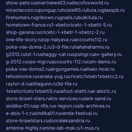
show-pets.ru
smartnews03.ru
discofoxworld.ru
miraclecoon.ru
pongup.ru
hostel65.ru
liura.ru
glasspb.ru
firehunters.ru
gribowo.ru
gnalis.ru
bulkitula.ru
hometown-france.ru
1-xbeticricetc-1-xbetti-5.ru
shop-garena.ru
cricetc-1-xbetr-1-xbetcc-2.ru
one-life-story.ru
top-halyava.ru
accounts112.ru
poka-vse-doma-2.ru
3-d-file.ru
hahahaharms.ru
g2012.ru
tst-1.ru
shaggy-cat.ru
opsmgr.ru
ev-gallery.ru
g-2012.ru
ops-mgr.ru
accounts-112.ru
csm-demo.ru
poka-vse-doma2.ru
airgungames.ru
allseo-host.ru
tehosmotre.ru
varieta-yug.ru
cricetc1xbetr1xbetcc2.ru
raytor-d.ru
atillagunn.ru
3d-file.ru
1xbeticricetc1xbetti5.ru
uafoot-statti.ru
e-abis1c.ru
store-brawl-stars.ru
kts-services.ru
dark-sand.ru
sindika-01.ru
sp-life.ru
x-legion.ru
sib-archives.ru
e-abis-1-c.ru
sindika01.ru
venda-festival.ru
store-brawlstars.ru
dooraleksandria.ru
antenna-highly.ru
mine-lab-msk.ru
1-mus.ru