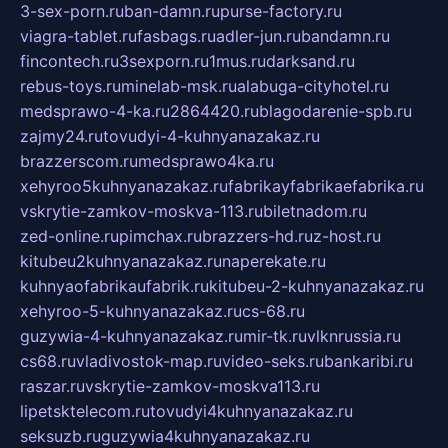
3-sex-porn.ru
ban-damn.ru
purse-factory.ru
viagra-tablet.ru
fasbags.ru
adler-jun.ru
bandamn.ru
fincontech.ru
3sexporn.ru
1mus.ru
darksand.ru
rebus-toys.ru
minelab-msk.ru
alabuga-cityhotel.ru
medsprawo-4-ka.ru
2864420.ru
blagodarenie-spb.ru
zajmy24.ru
tovudyi-4-kuhnyanazakaz.ru
brazzerscom.ru
medsprawo4ka.ru
xehyroo5kuhnyanazakaz.ru
fabrikayfabrikaefabrika.ru
vskrytie-zamkov-moskva-113.ru
biletnadom.ru
zed-online.ru
pimchax.ru
brazzers-hd.ru
z-host.ru
kitubeu2kuhnyanazakaz.ru
naperekate.ru
kuhnyaofabrikaufabrik.ru
kitubeu-2-kuhnyanazakaz.ru
xehyroo-5-kuhnyanazakaz.ru
cs-68.ru
guzywia-4-kuhnyanazakaz.ru
mir-tk.ru
vlknrussia.ru
cs68.ru
vladivostok-map.ru
video-seks.ru
bankaribi.ru
raszar.ru
vskrytie-zamkov-moskva113.ru
lipetsktelecom.ru
tovudyi4kuhnyanazakaz.ru
seksuzb.ru
guzywia4kuhnyanazakaz.ru