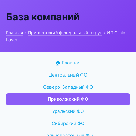
База компаний
Главная
»
Приволжский федеральный округ
» ИП Clinic
Laser
🏠 Главная
Центральный ФО
Северо-Западный ФО
Приволжский ФО
Уральский ФО
Сибирский ФО
Дальневосточный ФО