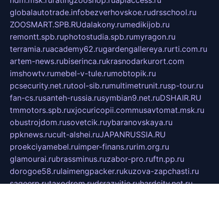
ndm.msk.ru
ratingzooshop.ru
apiaccess.ru
globalautotrade.info
bezverhovskoe.ru
drsschool.ru
ZOOSMART.SPB.RU
dalakony.ru
medikijob.ru
remontt.spb.ru
photostudia.spb.ru
myragon.ru
terramia.ru
academy62.ru
gardengallereya.ru
rti.com.ru
artem-news.ru
biserinca.ru
krasnodarkurort.com
imshowtv.ru
mebel-v-tule.ru
mobtopik.ru
pcsecurity.net.ru
tool-sib.ru
multimetrunit.ru
sp-tour.ru
fan-cs.ru
santeh-russia.ru
symbian9.net.ru
DSHAIR.RU
tmmotors.spb.ru
xjocuricopii.com
musavtomat.msk.ru
obustrojdom.ru
sovetcik.ru
ybaranovskaya.ru
ppknews.ru
cult-alshei.ru
JAPANRUSSIA.RU
proekciyamebel.ru
imper-finans.ru
rim.org.ru
glamourai.ru
brassminus.ru
zabor-pro.ru
ftn.pp.ru
dorogoe58.ru
laimengpacker.ru
kuzova-zapchasti.ru
sageerp.ru
taxodrom.ru
dsrazvitie.ru
hardcity.net.ru
ratinghomegames.ru
topservice25.ru
gubernyan.ru
gtglasslined.ru
ii4.ru
tssport.spb.ru
andorra24.com