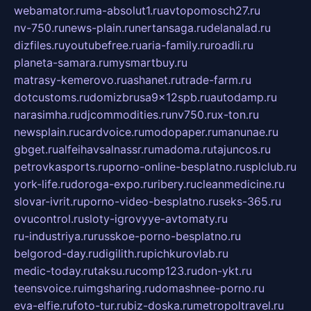
webamator.ru
ma-absolut1.ru
avtopomosch27.ru
nv-750.ru
news-plain.ru
nertansaga.ru
delanalad.ru
dizfiles.ru
youtubefree.ru
aria-family.ru
roadli.ru
planeta-samara.ru
mysmartbuy.ru
matrasy-kemerovo.ru
ashanet.ru
trade-farm.ru
dotcustoms.ru
domizbrusa9x12spb.ru
autodamp.ru
narasimha.ru
djcommodities.ru
nv750.ru
x-ton.ru
newsplain.ru
cardvoice.ru
modopaper.ru
manunae.ru
gbget.ru
alfeihavsalnassr.ru
madoma.ru
tajuncos.ru
petrovkasports.ru
porno-online-besplatno.ru
splclub.ru
york-life.ru
doroga-expo.ru
ribery.ru
cleanmedicine.ru
slovar-ivrit.ru
porno-video-besplatno.ru
seks-365.ru
ovucontrol.ru
sloty-igrovyye-avtomaty.ru
ru-industriya.ru
russkoe-porno-besplatno.ru
belgorod-day.ru
digilith.ru
pichkurovlab.ru
medic-today.ru
taksu.ru
comp123.ru
don-ykt.ru
teensvoice.ru
imgsharing.ru
domashnee-porno.ru
eva-elfie.ru
foto-tur.ru
biz-doska.ru
metropoltravel.ru