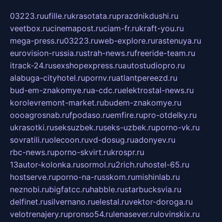
03223.ru
ufille.ru
krasotata.ru
prazdnikdushi.ru
veetbox.ru
cinemapost.ru
ciam-fr.ru
kraft-you.ru
mega-press.ru
03223.ru
web-explore.ru
rastenuya.ru
eurovision-russia.ru
strah-news.ru
freeride-team.ru
itrack-24.ru
sexshopexpress.ru
autostudiopro.ru
alabuga-cityhotel.ru
pornv.ru
atlantpereezd.ru
bud-em-znakomye.ru
a-cdc.ru
elektrostal-news.ru
korolevremont-market.ru
budem-znakomye.ru
oooagrosnab.ru
fpodaso.ru
emfire.ru
pro-otdelky.ru
ukrasotki.ru
seksuzbek.ru
seks-uzbek.ru
porno-vk.ru
sovratili.ru
olecoon.ru
vd-dosug.ru
adonyev.ru
rbc-news.ru
porno-skvirt.ru
krospr.ru
13autor-kolonka.ru
sormol.ru
2rich.ru
hostel-65.ru
hostserve.ru
porno-na-russkom.ru
mishinlab.ru
neznobi.ru
bigfatcc.ru
habble.ru
starbucksvia.ru
delfinet.ru
silvernano.ru
elestal.ru
vektor-doroga.ru
velotrenajery.ru
pronso54.ru
lenasever.ru
lovinskix.ru