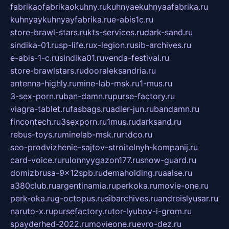
fabrikaofabrikaokuhny.ru
kuhnyaekuhnyaafabrika.ru
kuhnyaykuhnyayfabrika.ru
e-abis1c.ru
store-brawl-stars.ru
kts-services.ru
dark-sand.ru
sindika-01.ru
sp-life.ru
x-legion.ru
sib-archives.ru
e-abis-1-c.ru
sindika01.ru
venda-festival.ru
store-brawlstars.ru
dooraleksandria.ru
antenna-highly.ru
mine-lab-msk.ru
1-mus.ru
3-sex-porn.ru
ban-damn.ru
purse-factory.ru
viagra-tablet.ru
fasbags.ru
adler-jun.ru
bandamn.ru
fincontech.ru
3sexporn.ru
1mus.ru
darksand.ru
rebus-toys.ru
minelab-msk.ru
rtdco.ru
seo-prodvizhenie-sajtov-stroitelnyh-kompanij.ru
card-voice.ru
rulonnyygazon177.ru
snow-guard.ru
domizbrusa-9x12spb.ru
demaholding.ru
aalse.ru
a380club.ru
argentinamia.ru
perkoka.ru
movie-one.ru
perk-oka.ru
g-octopus.ru
sibarchives.ru
andreislyusar.ru
naruto-x.ru
pursefactory.ru
tor-lyubov-i-grom.ru
spayderhed-2022.ru
movieone.ru
evro-dez.ru