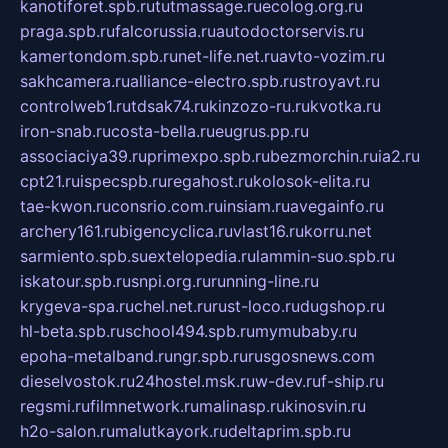
kanotiforet.spb.ru
tutmassage.ru
ecolog.org.ru
praga.spb.ru
falcorussia.ru
autodoctorservis.ru
kamertondom.spb.ru
net-life.net.ru
avto-vozim.ru
sakhcamera.ru
alliance-electro.spb.ru
stroyavt.ru
controlweb1.ru
tdsak74.ru
kinzozo-ru.ru
kvotka.ru
iron-snab.ru
costa-bella.ru
eugrus.pp.ru
associaciya39.ru
primexpo.spb.ru
bezmorchin.ru
ia2.ru
cpt21.ru
ispecspb.ru
regahost.ru
kolosok-elita.ru
tae-kwon.ru
consrio.com.ru
insiam.ru
avegainfo.ru
archery161.ru
bigencyclica.ru
vlast16.ru
korru.net
sarmiento.spb.su
extelopedia.ru
lammin-suo.spb.ru
iskatour.spb.ru
snpi.org.ru
running-line.ru
krygeva-spa.ru
chel.net.ru
rust-loco.ru
dugshop.ru
hl-beta.spb.ru
school494.spb.ru
mymubaby.ru
epoha-metalband.ru
ngr.spb.ru
rusgosnews.com
dieselvostok.ru
24hostel.msk.ru
w-dev.ru
f-ship.ru
regsmi.ru
filmnetwork.ru
malinasp.ru
kinosvin.ru
h2o-salon.ru
malutkayork.ru
deltaprim.spb.ru