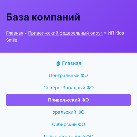
База компаний
Главная
»
Приволжский федеральный округ
» ИП Kids
Smile
🏠 Главная
Центральный ФО
Северо-Западный ФО
Приволжский ФО
Уральский ФО
Сибирский ФО
Дальневосточный ФО