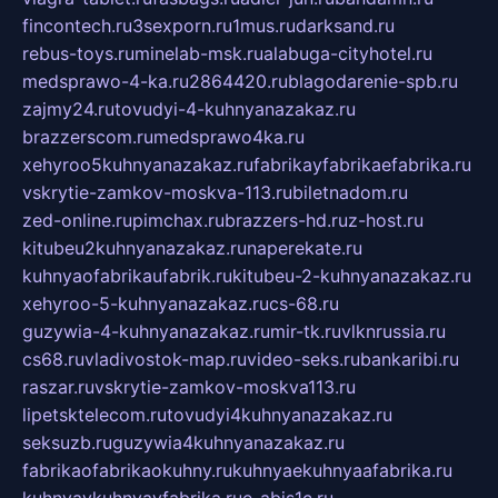
fincontech.ru
3sexporn.ru
1mus.ru
darksand.ru
rebus-toys.ru
minelab-msk.ru
alabuga-cityhotel.ru
medsprawo-4-ka.ru
2864420.ru
blagodarenie-spb.ru
zajmy24.ru
tovudyi-4-kuhnyanazakaz.ru
brazzerscom.ru
medsprawo4ka.ru
xehyroo5kuhnyanazakaz.ru
fabrikayfabrikaefabrika.ru
vskrytie-zamkov-moskva-113.ru
biletnadom.ru
zed-online.ru
pimchax.ru
brazzers-hd.ru
z-host.ru
kitubeu2kuhnyanazakaz.ru
naperekate.ru
kuhnyaofabrikaufabrik.ru
kitubeu-2-kuhnyanazakaz.ru
xehyroo-5-kuhnyanazakaz.ru
cs-68.ru
guzywia-4-kuhnyanazakaz.ru
mir-tk.ru
vlknrussia.ru
cs68.ru
vladivostok-map.ru
video-seks.ru
bankaribi.ru
raszar.ru
vskrytie-zamkov-moskva113.ru
lipetsktelecom.ru
tovudyi4kuhnyanazakaz.ru
seksuzb.ru
guzywia4kuhnyanazakaz.ru
fabrikaofabrikaokuhny.ru
kuhnyaekuhnyaafabrika.ru
kuhnyaykuhnyayfabrika.ru
e-abis1c.ru