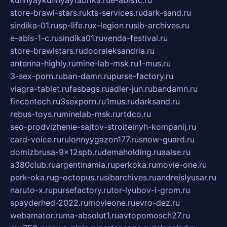
store-brawl-stars.ru
kts-services.ru
dark-sand.ru
sindika-01.ru
sp-life.ru
x-legion.ru
sib-archives.ru
e-abis-1-c.ru
sindika01.ru
venda-festival.ru
store-brawlstars.ru
dooraleksandria.ru
antenna-highly.ru
mine-lab-msk.ru
1-mus.ru
3-sex-porn.ru
ban-damn.ru
purse-factory.ru
viagra-tablet.ru
fasbags.ru
adler-jun.ru
bandamn.ru
fincontech.ru
3sexporn.ru
1mus.ru
darksand.ru
rebus-toys.ru
minelab-msk.ru
rtdco.ru
seo-prodvizhenie-sajtov-stroitelnyh-kompanij.ru
card-voice.ru
rulonnyygazon177.ru
snow-guard.ru
domizbrusa-9x12spb.ru
demaholding.ru
aalse.ru
a380club.ru
argentinamia.ru
perkoka.ru
movie-one.ru
perk-oka.ru
g-octopus.ru
sibarchives.ru
andreislyusar.ru
naruto-x.ru
pursefactory.ru
tor-lyubov-i-grom.ru
spayderhed-2022.ru
movieone.ru
evro-dez.ru
webamator.ru
ma-absolut1.ru
avtopomosch27.ru