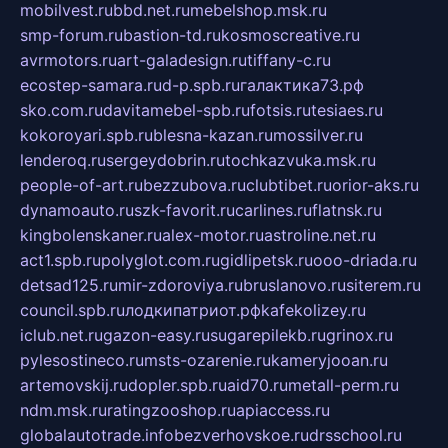
mobilvest.ru
bbd.net.ru
mebelshop.msk.ru
smp-forum.ru
bastion-td.ru
kosmoscreative.ru
avrmotors.ru
art-galadesign.ru
tiffany-c.ru
ecostep-samara.ru
d-p.spb.ru
галактика73.рф
sko.com.ru
davitamebel-spb.ru
fotsis.ru
tesiaes.ru
kokoroyari.spb.ru
blesna-kazan.ru
mossilver.ru
lenderoq.ru
sergeydobrin.ru
tochkazvuka.msk.ru
people-of-art.ru
bezzubova.ru
clubtibet.ru
orior-aks.ru
dynamoauto.ru
szk-favorit.ru
carlines.ru
flatnsk.ru
kingbolenskaner.ru
alex-motor.ru
astroline.net.ru
act1.spb.ru
polyglot.com.ru
gidlipetsk.ru
ooo-driada.ru
detsad125.ru
mir-zdoroviya.ru
bruslanovo.ru
siterem.ru
council.spb.ru
лодкипатриот.рф
kafekolizey.ru
iclub.net.ru
gazon-easy.ru
sugarepilekb.ru
grinox.ru
pylesostineco.ru
msts-ozarenie.ru
kameryjooan.ru
artemovskij.ru
dopler.spb.ru
aid70.ru
metall-perm.ru
ndm.msk.ru
ratingzooshop.ru
apiaccess.ru
globalautotrade.info
bezverhovskoe.ru
drsschool.ru