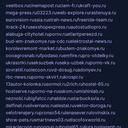
veetbox.ru
cinemapost.ru
ciam-fr.ru
kraft-you.ru
mega-press.ru
03223.ru
web-explore.ru
rastenuya.ru
eurovision-russia.ru
strah-news.ru
freeride-team.ru
itrack-24.ru
sexshopexpress.ru
autostudiopro.ru
alabuga-cityhotel.ru
pornv.ru
atlantpereezd.ru
bud-em-znakomye.ru
a-cdc.ru
elektrostal-news.ru
korolevremont-market.ru
budem-znakomye.ru
oooagrosnab.ru
fpodaso.ru
emfire.ru
pro-otdelky.ru
ukrasotki.ru
seksuzbek.ru
seks-uzbek.ru
porno-vk.ru
sovratili.ru
olecoon.ru
vd-dosug.ru
adonyev.ru
rbc-news.ru
porno-skvirt.ru
krospr.ru
13autor-kolonka.ru
sormol.ru
2rich.ru
hostel-65.ru
hostserve.ru
porno-na-russkom.ru
mishinlab.ru
neznobi.ru
bigfatcc.ru
habble.ru
starbucksvia.ru
delfinet.ru
silvernano.ru
elestal.ru
vektor-doroga.ru
velotrenajery.ru
pronso54.ru
lenasever.ru
lovinskix.ru
show-pets.ru
smartnews03.ru
discofoxworld.ru
miraclecoon.ru
pongup.ru
hostel65.ru
liura.ru
glasspb.ru