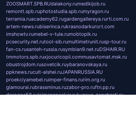
ZOOSMART.SPB.RU
dalakony.ru
medikijob.ru
remontt.spb.ru
photostudia.spb.ru
myragon.ru
terramia.ru
academy62.ru
gardengallereya.ru
rti.com.ru
artem-news.ru
biserinca.ru
krasnodarkurort.com
imshowtv.ru
mebel-v-tule.ru
mobtopik.ru
pcsecurity.net.ru
tool-sib.ru
multimetrunit.ru
sp-tour.ru
fan-cs.ru
santeh-russia.ru
symbian9.net.ru
DSHAIR.RU
tmmotors.spb.ru
xjocuricopii.com
musavtomat.msk.ru
obustrojdom.ru
sovetcik.ru
ybaranovskaya.ru
ppknews.ru
cult-alshei.ru
JAPANRUSSIA.RU
proekciyamebel.ru
imper-finans.ru
rim.org.ru
glamourai.ru
brassminus.ru
zabor-pro.ru
ftn.pp.ru
dorogoe58.ru
laimengpacker.ru
kuzova-zapchasti.ru
sageerp.ru
taxodrom.ru
dsrazvitie.ru
hardcity.net.ru
ratinghomegames.ru
topservice25.ru
gubernyan.ru
gtglasslined.ru
ii4.ru
tssport.spb.ru
andorra24.com
blackwallstreet.ru
oboimos.ru
optim-doors.com.ru
ikuch.ru
nycr.org.ru
npa21.ru
vremya-ch.spb.ru