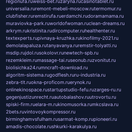
regionufa.ru
weiss-bet.ru
zaryna.ru
casinotablet.ru
universalia.ru
remont-mebeli-moscow.ru
termomur.ru
clubfisher.ru
remstirufa.ru
erdamchi.ru
doramamama.ru
muraviovka-park.ru
worldofwoman.ru
clean-dreams.ru
arkrym.ru
kristinita.ru
dircomputer.ru
healthenter.ru
textexperts.ru
pivnaya-kruzhka.ru
kinofilmy-2021.ru
demolalapaluza.ru
tanyavanya.ru
remstir-tolyatti.ru
msdip.ru
jdol.ru
sokolovr.ru
newtech-spb.ru
rezemkleim.ru
massage-tai.ru
seonub.ru
zvonitut.ru
biolisichka24.ru
mncraft-download.ru
algoritm-sistema.ru
godflesh.ru
ru-industria.ru
zebra-tlt.ru
okna-proficom.ru
erynok.ru
onlinekinospace.ru
startupstudio-fefu.ru
zarges-ru.ru
gegenjustizunrecht.ru
autobalashov.ru
utrovortu.ru
spiski-firm.ru
elara-m.ru
kinomusorka.ru
mkcslava.ru
2bets.ru
vintovoykompressor.ru
birminghamvsfulham.ru
sarmat-komp.ru
pioneeri.ru
amadis-chocolate.ru
shkurki-karakulya.ru