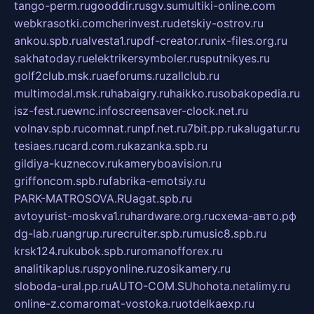
tango-perm.ru
gooddir.ru
sgv.su
multiki-online.com
webkrasotki.com
cherinvest.ru
detskiy-ostrov.ru
ankou.spb.ru
alvesta1.ru
pdf-creator.ru
nix-files.org.ru
sakhatoday.ru
elektrikersymboler.ru
sputnikyes.ru
golf2club.msk.ru
aeforums.ru
zallclub.ru
multimodal.msk.ru
habaigry.ru
haikko.ru
sobakopedia.ru
isz-fest.ru
ewnc.info
screensaver-clock.net.ru
volnav.spb.ru
comnat.ru
npf.net.ru
7bit.pp.ru
kalugatur.ru
tesiaes.ru
card.com.ru
kazanka.spb.ru
gildiya-kuznecov.ru
kameryboavision.ru
griffoncom.spb.ru
fabrika-emotsiy.ru
PARK-MATROSOVA.RU
agat.spb.ru
avtoyurist-moskva1.ru
hardware.org.ru
схема-авто.рф
dg-lab.ru
angrup.ru
recruiter.spb.ru
music8.spb.ru
krsk124.ru
kubok.spb.ru
romanofforex.ru
analitikaplus.ru
spyonline.ru
zosikamery.ru
sloboda-ural.pp.ru
AUTO-COM.SU
hohota.net
alimy.ru
online-z.com
aromat-vostoka.ru
otdelkaexp.ru