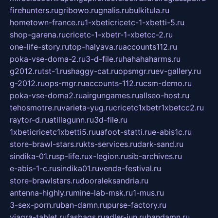
firehunters.ru
gribowo.ru
gnalis.ru
bulkitula.ru
hometown-france.ru
1-xbeticricetc-1-xbetti-5.ru
shop-garena.ru
cricetc-1-xbetr-1-xbetcc-2.ru
one-life-story.ru
top-halyava.ru
accounts112.ru
poka-vse-doma-2.ru
3-d-file.ru
hahahaharms.ru
g2012.ru
tst-1.ru
shaggy-cat.ru
opsmgr.ru
ev-gallery.ru
g-2012.ru
ops-mgr.ru
accounts-112.ru
csm-demo.ru
poka-vse-doma2.ru
airgungames.ru
allseo-host.ru
tehosmotre.ru
varieta-yug.ru
cricetc1xbetr1xbetcc2.ru
raytor-d.ru
atillagunn.ru
3d-file.ru
1xbeticricetc1xbetti5.ru
uafoot-statti.ru
e-abis1c.ru
store-brawl-stars.ru
kts-services.ru
dark-sand.ru
sindika-01.ru
sp-life.ru
x-legion.ru
sib-archives.ru
e-abis-1-c.ru
sindika01.ru
venda-festival.ru
store-brawlstars.ru
dooraleksandria.ru
antenna-highly.ru
mine-lab-msk.ru
1-mus.ru
3-sex-porn.ru
ban-damn.ru
purse-factory.ru
viagra-tablet.ru
fasbags.ru
adler-jun.ru
bandamn.ru