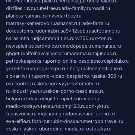
nv-750.ru
news-plain.ru
nertansaga.ru
delanalad.ru
dizfiles.ru
youtubefree.ru
aria-family.ru
roadli.ru
planeta-samara.ru
mysmartbuy.ru
matrasy-kemerovo.ru
ashanet.ru
trade-farm.ru
dotcustoms.ru
domizbrusa9x12spb.ru
autodamp.ru
narasimha.ru
djcommodities.ru
nv750.ru
x-ton.ru
newsplain.ru
cardvoice.ru
modopaper.ru
manunae.ru
gbget.ru
alfeihavsalnassr.ru
madoma.ru
tajuncos.ru
petrovkasports.ru
porno-online-besplatno.ru
splclub.ru
york-life.ru
doroga-expo.ru
ribery.ru
cleanmedicine.ru
slovar-ivrit.ru
porno-video-besplatno.ru
seks-365.ru
ovucontrol.ru
sloty-igrovyye-avtomaty.ru
ru-industriya.ru
russkoe-porno-besplatno.ru
belgorod-day.ru
digilith.ru
pichkurovlab.ru
medic-today.ru
taksu.ru
comp123.ru
don-ykt.ru
teensvoice.ru
imgsharing.ru
domashnee-porno.ru
eva-elfie.ru
foto-tur.ru
biz-doska.ru
metropoltravel.ru
veslo-i-yakor.ru
borodino-media.ru
rostotsky.ru