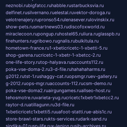
neznobi.ru
bigfatcc.ru
habble.ru
starbucksvia.ru
delfinet.ru
silvernano.ru
elestal.ru
vektor-doroga.ru
velotrenajery.ru
pronso54.ru
lenasever.ru
lovinskix.ru
show-pets.ru
smartnews03.ru
discofoxworld.ru
miraclecoon.ru
pongup.ru
hostel65.ru
liura.ru
glasspb.ru
firehunters.ru
gribowo.ru
gnalis.ru
bulkitula.ru
hometown-france.ru
1-xbeticricetc-1-xbetti-5.ru
shop-garena.ru
cricetc-1-xbetr-1-xbetcc-2.ru
one-life-story.ru
top-halyava.ru
accounts112.ru
poka-vse-doma-2.ru
3-d-file.ru
hahahaharms.ru
g2012.ru
tst-1.ru
shaggy-cat.ru
opsmgr.ru
ev-gallery.ru
g-2012.ru
ops-mgr.ru
accounts-112.ru
csm-demo.ru
poka-vse-doma2.ru
airgungames.ru
allseo-host.ru
tehosmotre.ru
varieta-yug.ru
cricetc1xbetr1xbetcc2.ru
raytor-d.ru
atillagunn.ru
3d-file.ru
1xbeticricetc1xbetti5.ru
uafoot-statti.ru
e-abis1c.ru
store-brawl-stars.ru
kts-services.ru
dark-sand.ru
sindika-01.ru
sp-life.ru
x-legion.ru
sib-archives.ru