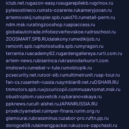
iclub.net.ru
gazon-easy.ru
sugarepilekb.ru
grinox.ru
pylesostineco.ru
msts-ozarenie.ru
kameryjooan.ru
artemovskij.ru
dopler.spb.ru
aid70.ru
metall-perm.ru
ndm.msk.ru
ratingzooshop.ru
apiaccess.ru
globalautotrade.info
bezverhovskoe.ru
drsschool.ru
ZOOSMART.SPB.RU
dalakony.ru
medikijob.ru
remontt.spb.ru
photostudia.spb.ru
myragon.ru
terramia.ru
academy62.ru
gardengallereya.ru
rti.com.ru
artem-news.ru
biserinca.ru
krasnodarkurort.com
imshowtv.ru
mebel-v-tule.ru
mobtopik.ru
pcsecurity.net.ru
tool-sib.ru
multimetrunit.ru
sp-tour.ru
fan-cs.ru
santeh-russia.ru
symbian9.net.ru
DSHAIR.RU
tmmotors.spb.ru
xjocuricopii.com
musavtomat.msk.ru
obustrojdom.ru
sovetcik.ru
ybaranovskaya.ru
ppknews.ru
cult-alshei.ru
JAPANRUSSIA.RU
proekciyamebel.ru
imper-finans.ru
rim.org.ru
glamourai.ru
brassminus.ru
zabor-pro.ru
ftn.pp.ru
dorogoe58.ru
laimengpacker.ru
kuzova-zapchasti.ru