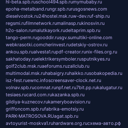
hl-beta.spb.ru
school494.spb.ru
mymubaby.ru
epoha-metalband.ru
ngr.spb.ru
rusgosnews.com
dieselvostok.ru
24hostel.msk.ru
w-dev.ru
f-ship.ru
regsmi.ru
filmnetwork.ru
malinasp.ru
kinosvin.ru
h2o-salon.ru
malutkayork.ru
deltaprim.spb.ru
tango-perm.ru
gooddir.ru
sgv.su
multiki-online.com
webkrasotki.com
cherinvest.ru
detskiy-ostrov.ru
ankou.spb.ru
alvesta1.ru
pdf-creator.ru
nix-files.org.ru
sakhatoday.ru
elektrikersymboler.ru
sputnikyes.ru
golf2club.msk.ru
aeforums.ru
zallclub.ru
multimodal.msk.ru
habaigry.ru
haikko.ru
sobakopedia.ru
isz-fest.ru
ewnc.info
screensaver-clock.net.ru
volnav.spb.ru
comnat.ru
npf.net.ru
7bit.pp.ru
kalugatur.ru
tesiaes.ru
card.com.ru
kazanka.spb.ru
gildiya-kuznecov.ru
kameryboavision.ru
griffoncom.spb.ru
fabrika-emotsiy.ru
PARK-MATROSOVA.RU
agat.spb.ru
avtoyurist-moskva1.ru
hardware.org.ru
схема-авто.рф