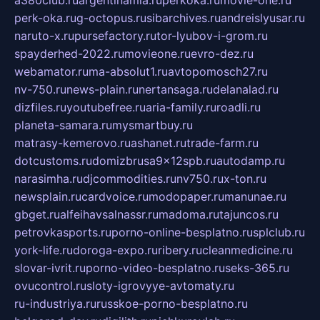
a380club.ru
argentinamia.ru
perkoka.ru
movie-one.ru
perk-oka.ru
g-octopus.ru
sibarchives.ru
andreislyusar.ru
naruto-x.ru
pursefactory.ru
tor-lyubov-i-grom.ru
spayderhed-2022.ru
movieone.ru
evro-dez.ru
webamator.ru
ma-absolut1.ru
avtopomosch27.ru
nv-750.ru
news-plain.ru
nertansaga.ru
delanalad.ru
dizfiles.ru
youtubefree.ru
aria-family.ru
roadli.ru
planeta-samara.ru
mysmartbuy.ru
matrasy-kemerovo.ru
ashanet.ru
trade-farm.ru
dotcustoms.ru
domizbrusa9x12spb.ru
autodamp.ru
narasimha.ru
djcommodities.ru
nv750.ru
x-ton.ru
newsplain.ru
cardvoice.ru
modopaper.ru
manunae.ru
gbget.ru
alfeihavsalnassr.ru
madoma.ru
tajuncos.ru
petrovkasports.ru
porno-online-besplatno.ru
splclub.ru
york-life.ru
doroga-expo.ru
ribery.ru
cleanmedicine.ru
slovar-ivrit.ru
porno-video-besplatno.ru
seks-365.ru
ovucontrol.ru
sloty-igrovyye-avtomaty.ru
ru-industriya.ru
russkoe-porno-besplatno.ru