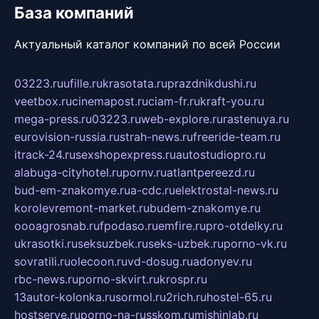
База компаний
Актуальный каталог компаний по всей России
03223.ru
ufille.ru
krasotata.ru
prazdnikdushi.ru
veetbox.ru
cinemapost.ru
ciam-fr.ru
kraft-you.ru
mega-press.ru
03223.ru
web-explore.ru
rastenuya.ru
eurovision-russia.ru
strah-news.ru
freeride-team.ru
itrack-24.ru
sexshopexpress.ru
autostudiopro.ru
alabuga-cityhotel.ru
pornv.ru
atlantpereezd.ru
bud-em-znakomye.ru
a-cdc.ru
elektrostal-news.ru
korolevremont-market.ru
budem-znakomye.ru
oooagrosnab.ru
fpodaso.ru
emfire.ru
pro-otdelky.ru
ukrasotki.ru
seksuzbek.ru
seks-uzbek.ru
porno-vk.ru
sovratili.ru
olecoon.ru
vd-dosug.ru
adonyev.ru
rbc-news.ru
porno-skvirt.ru
krospr.ru
13autor-kolonka.ru
sormol.ru
2rich.ru
hostel-65.ru
hostserve.ru
porno-na-russkom.ru
mishinlab.ru