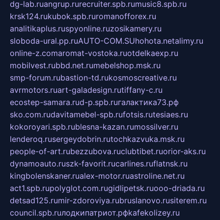
dg-lab.ru
angrup.ru
recruiter.spb.ru
music8.spb.ru
krsk124.ru
kubok.spb.ru
romanofforex.ru
analitikaplus.ru
spyonline.ru
zosikamery.ru
sloboda-ural.pp.ru
AUTO-COM.SU
hohota.net
alimy.ru
online-z.com
aromat-vostoka.ru
otdelkaexp.ru
mobilvest.ru
bbd.net.ru
mebelshop.msk.ru
smp-forum.ru
bastion-td.ru
kosmoscreative.ru
avrmotors.ru
art-galadesign.ru
tiffany-c.ru
ecostep-samara.ru
d-p.spb.ru
галактика73.рф
sko.com.ru
davitamebel-spb.ru
fotsis.ru
tesiaes.ru
kokoroyari.spb.ru
blesna-kazan.ru
mossilver.ru
lenderoq.ru
sergeydobrin.ru
tochkazvuka.msk.ru
people-of-art.ru
bezzubova.ru
clubtibet.ru
orior-aks.ru
dynamoauto.ru
szk-favorit.ru
carlines.ru
flatnsk.ru
kingbolenskaner.ru
alex-motor.ru
astroline.net.ru
act1.spb.ru
polyglot.com.ru
gidlipetsk.ru
ooo-driada.ru
detsad125.ru
mir-zdoroviya.ru
bruslanovo.ru
siterem.ru
council.spb.ru
лодкипатриот.рф
kafekolizey.ru