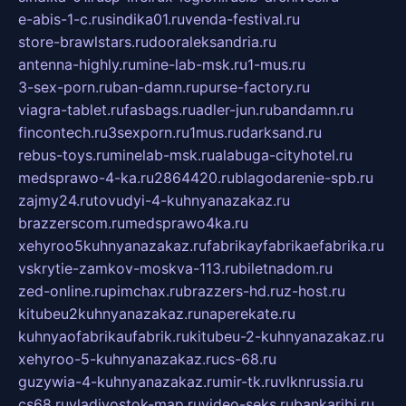
e-abis-1-c.ru
sindika01.ru
venda-festival.ru
store-brawlstars.ru
dooraleksandria.ru
antenna-highly.ru
mine-lab-msk.ru
1-mus.ru
3-sex-porn.ru
ban-damn.ru
purse-factory.ru
viagra-tablet.ru
fasbags.ru
adler-jun.ru
bandamn.ru
fincontech.ru
3sexporn.ru
1mus.ru
darksand.ru
rebus-toys.ru
minelab-msk.ru
alabuga-cityhotel.ru
medsprawo-4-ka.ru
2864420.ru
blagodarenie-spb.ru
zajmy24.ru
tovudyi-4-kuhnyanazakaz.ru
brazzerscom.ru
medsprawo4ka.ru
xehyroo5kuhnyanazakaz.ru
fabrikayfabrikaefabrika.ru
vskrytie-zamkov-moskva-113.ru
biletnadom.ru
zed-online.ru
pimchax.ru
brazzers-hd.ru
z-host.ru
kitubeu2kuhnyanazakaz.ru
naperekate.ru
kuhnyaofabrikaufabrik.ru
kitubeu-2-kuhnyanazakaz.ru
xehyroo-5-kuhnyanazakaz.ru
cs-68.ru
guzywia-4-kuhnyanazakaz.ru
mir-tk.ru
vlknrussia.ru
cs68.ru
vladivostok-map.ru
video-seks.ru
bankaribi.ru