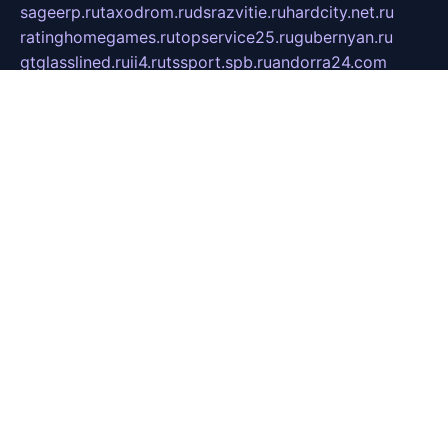
sageerp.ru
taxodrom.ru
dsrazvitie.ru
hardcity.net.ru
ratinghomegames.ru
topservice25.ru
gubernyan.ru
gtglasslined.ru
ii4.ru
tssport.spb.ru
andorra24.com
blackwallstreet.ru
oboimos.ru
optim-doors.com.ru
ikuch.ru
nycr.org.ru
npa21.ru
vremya-ch.spb.ru
desert000.ru
ivtorgi.ru
ifiori.ru
catalog-statei.ru
dcv.org.ru
spetsmaster174.ru
ipkameryhiseeu.ru
dum26.ru
ruspol.spb.ru
fr-opendp.ru
kam-solnyshko.ru
cheyenne-arapaho.ru
sevzapmetal.spb.ru
ted-lapidus.spb.ru
parasite-eliminator.ru
sigma-complete.ru
modernworld.ru
dama-moda.ru
eholot-group.ru
sk-nvkz.ru
DRONGOLD.RU
democratia2.ru
i-farmer.ru
mass-sport.org
jablonex.spb.ru
bookmess.ru
linkword.ru
refineua.com.ru
cs-spec.net.ru
altay-mebel.ru
DNK-THEATRE.RU
mechaniks.spb.ru
ipcamtechage.ru
skosta.ru
a-sun.ru
stroy-ldsp.ru
snowlands.org.ru
childrensshoes.ru
mrlizzy.ru
mebelsofiakrd.ru