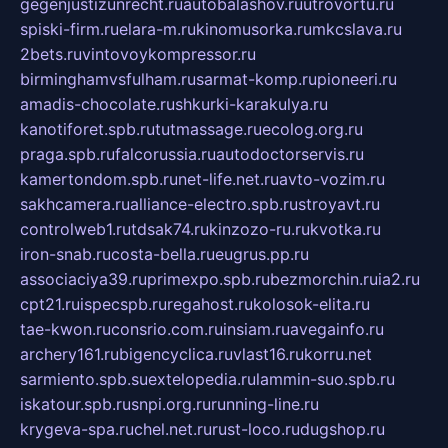
gegenjustizunrecht.ru
autobalashov.ru
utrovortu.ru
spiski-firm.ru
elara-m.ru
kinomusorka.ru
mkcslava.ru
2bets.ru
vintovoykompressor.ru
birminghamvsfulham.ru
sarmat-komp.ru
pioneeri.ru
amadis-chocolate.ru
shkurki-karakulya.ru
kanotiforet.spb.ru
tutmassage.ru
ecolog.org.ru
praga.spb.ru
falcorussia.ru
autodoctorservis.ru
kamertondom.spb.ru
net-life.net.ru
avto-vozim.ru
sakhcamera.ru
alliance-electro.spb.ru
stroyavt.ru
controlweb1.ru
tdsak74.ru
kinzozo-ru.ru
kvotka.ru
iron-snab.ru
costa-bella.ru
eugrus.pp.ru
associaciya39.ru
primexpo.spb.ru
bezmorchin.ru
ia2.ru
cpt21.ru
ispecspb.ru
regahost.ru
kolosok-elita.ru
tae-kwon.ru
consrio.com.ru
insiam.ru
avegainfo.ru
archery161.ru
bigencyclica.ru
vlast16.ru
korru.net
sarmiento.spb.su
extelopedia.ru
lammin-suo.spb.ru
iskatour.spb.ru
snpi.org.ru
running-line.ru
krygeva-spa.ru
chel.net.ru
rust-loco.ru
dugshop.ru