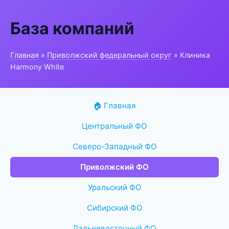
База компаний
Главная
»
Приволжский федеральный округ
» Клиника
Harmony White
🏠 Главная
Центральный ФО
Северо-Западный ФО
Приволжский ФО
Уральский ФО
Сибирский ФО
Дальневосточный ФО