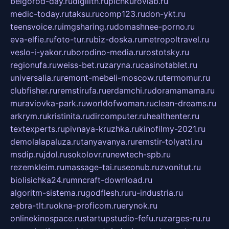
belgorod-day.ru
digilith.ru
pichkurovlab.ru
medic-today.ru
taksu.ru
comp123.ru
don-ykt.ru
teensvoice.ru
imgsharing.ru
domashnee-porno.ru
eva-elfie.ru
foto-tur.ru
biz-doska.ru
metropoltravel.ru
veslo-i-yakor.ru
borodino-media.ru
rostotsky.ru
regionufa.ru
weiss-bet.ru
zaryna.ru
casinotablet.ru
universalia.ru
remont-mebeli-moscow.ru
termomur.ru
clubfisher.ru
remstirufa.ru
erdamchi.ru
doramamama.ru
muraviovka-park.ru
worldofwoman.ru
clean-dreams.ru
arkrym.ru
kristinita.ru
dircomputer.ru
healthenter.ru
textexperts.ru
pivnaya-kruzhka.ru
kinofilmy-2021.ru
demolalapaluza.ru
tanyavanya.ru
remstir-tolyatti.ru
msdip.ru
jdol.ru
sokolovr.ru
newtech-spb.ru
rezemkleim.ru
massage-tai.ru
seonub.ru
zvonitut.ru
biolisichka24.ru
mncraft-download.ru
algoritm-sistema.ru
godflesh.ru
ru-industria.ru
zebra-tlt.ru
okna-proficom.ru
erynok.ru
onlinekinospace.ru
startupstudio-fefu.ru
zarges-ru.ru