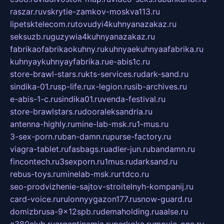
raszar.ru
vskrytie-zamkov-moskva113.ru
lipetsktelecom.ru
tovudyi4kuhnyanazakaz.ru
seksuzb.ru
guzywia4kuhnyanazakaz.ru
fabrikaofabrikaokuhny.ru
kuhnyaekuhnyaafabrika.ru
kuhnyaykuhnyayfabrika.ru
e-abis1c.ru
store-brawl-stars.ru
kts-services.ru
dark-sand.ru
sindika-01.ru
sp-life.ru
x-legion.ru
sib-archives.ru
e-abis-1-c.ru
sindika01.ru
venda-festival.ru
store-brawlstars.ru
dooraleksandria.ru
antenna-highly.ru
mine-lab-msk.ru
1-mus.ru
3-sex-porn.ru
ban-damn.ru
purse-factory.ru
viagra-tablet.ru
fasbags.ru
adler-jun.ru
bandamn.ru
fincontech.ru
3sexporn.ru
1mus.ru
darksand.ru
rebus-toys.ru
minelab-msk.ru
rtdco.ru
seo-prodvizhenie-sajtov-stroitelnyh-kompanij.ru
card-voice.ru
rulonnyygazon177.ru
snow-guard.ru
domizbrusa-9x12spb.ru
demaholding.ru
aalse.ru