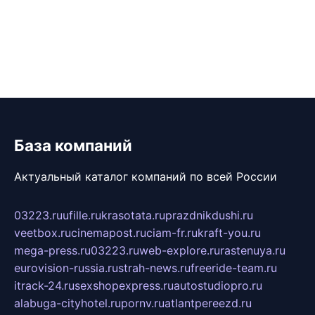
База компаний
Актуальный каталог компаний по всей России
03223.ru
ufille.ru
krasotata.ru
prazdnikdushi.ru
veetbox.ru
cinemapost.ru
ciam-fr.ru
kraft-you.ru
mega-press.ru
03223.ru
web-explore.ru
rastenuya.ru
eurovision-russia.ru
strah-news.ru
freeride-team.ru
itrack-24.ru
sexshopexpress.ru
autostudiopro.ru
alabuga-cityhotel.ru
pornv.ru
atlantpereezd.ru