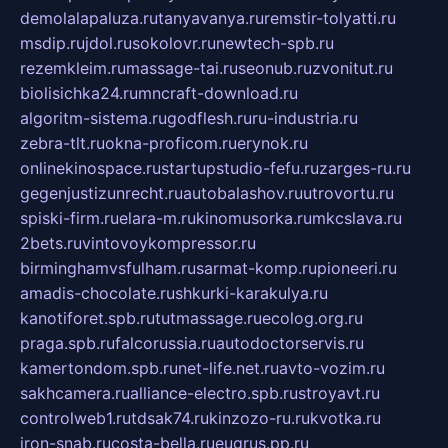
demolalapaluza.ru
tanyavanya.ru
remstir-tolyatti.ru
msdip.ru
jdol.ru
sokolovr.ru
newtech-spb.ru
rezemkleim.ru
massage-tai.ru
seonub.ru
zvonitut.ru
biolisichka24.ru
mncraft-download.ru
algoritm-sistema.ru
godflesh.ru
ru-industria.ru
zebra-tlt.ru
okna-proficom.ru
erynok.ru
onlinekinospace.ru
startupstudio-fefu.ru
zarges-ru.ru
gegenjustizunrecht.ru
autobalashov.ru
utrovortu.ru
spiski-firm.ru
elara-m.ru
kinomusorka.ru
mkcslava.ru
2bets.ru
vintovoykompressor.ru
birminghamvsfulham.ru
sarmat-komp.ru
pioneeri.ru
amadis-chocolate.ru
shkurki-karakulya.ru
kanotiforet.spb.ru
tutmassage.ru
ecolog.org.ru
praga.spb.ru
falcorussia.ru
autodoctorservis.ru
kamertondom.spb.ru
net-life.net.ru
avto-vozim.ru
sakhcamera.ru
alliance-electro.spb.ru
stroyavt.ru
controlweb1.ru
tdsak74.ru
kinzozo-ru.ru
kvotka.ru
iron-snab.ru
costa-bella.ru
eugrus.pp.ru