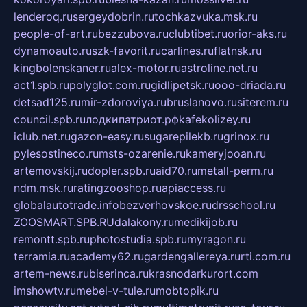
lenderoq.ru
sergeydobrin.ru
tochkazvuka.msk.ru
people-of-art.ru
bezzubova.ru
clubtibet.ru
orior-aks.ru
dynamoauto.ru
szk-favorit.ru
carlines.ru
flatnsk.ru
kingbolenskaner.ru
alex-motor.ru
astroline.net.ru
act1.spb.ru
polyglot.com.ru
gidlipetsk.ru
ooo-driada.ru
detsad125.ru
mir-zdoroviya.ru
bruslanovo.ru
siterem.ru
council.spb.ru
лодкипатриот.рф
kafekolizey.ru
iclub.net.ru
gazon-easy.ru
sugarepilekb.ru
grinox.ru
pylesostineco.ru
msts-ozarenie.ru
kameryjooan.ru
artemovskij.ru
dopler.spb.ru
aid70.ru
metall-perm.ru
ndm.msk.ru
ratingzooshop.ru
apiaccess.ru
globalautotrade.info
bezverhovskoe.ru
drsschool.ru
ZOOSMART.SPB.RU
dalakony.ru
medikijob.ru
remontt.spb.ru
photostudia.spb.ru
myragon.ru
terramia.ru
academy62.ru
gardengallereya.ru
rti.com.ru
artem-news.ru
biserinca.ru
krasnodarkurort.com
imshowtv.ru
mebel-v-tule.ru
mobtopik.ru