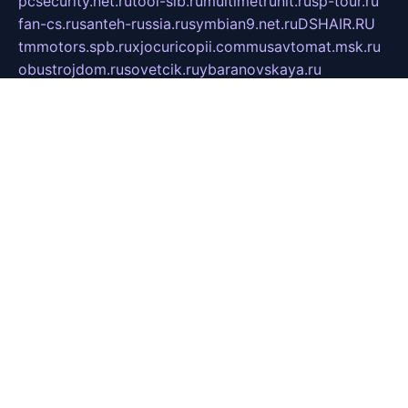
pcsecurity.net.ru
tool-sib.ru
multimetrunit.ru
sp-tour.ru
fan-cs.ru
santeh-russia.ru
symbian9.net.ru
DSHAIR.RU
tmmotors.spb.ru
xjocuricopii.com
musavtomat.msk.ru
obustrojdom.ru
sovetcik.ru
ybaranovskaya.ru
ppknews.ru
cult-alshei.ru
JAPANRUSSIA.RU
proekciyamebel.ru
imper-finans.ru
rim.org.ru
glamourai.ru
brassminus.ru
zabor-pro.ru
ftn.pp.ru
dorogoe58.ru
laimengpacker.ru
kuzova-zapchasti.ru
sageerp.ru
taxodrom.ru
dsrazvitie.ru
hardcity.net.ru
ratinghomegames.ru
topservice25.ru
gubernyan.ru
gtglasslined.ru
ii4.ru
tssport.spb.ru
andorra24.com
blackwallstreet.ru
oboimos.ru
optim-doors.com.ru
ikuch.ru
nycr.org.ru
npa21.ru
vremya-ch.spb.ru
desert000.ru
ivtorgi.ru
ifiori.ru
catalog-statei.ru
dcv.org.ru
spetsmaster174.ru
ipkameryhiseeu.ru
dum26.ru
ruspol.spb.ru
fr-opendp.ru
kam-solnyshko.ru
cheyenne-arapaho.ru
sevzapmetal.spb.ru
ted-lapidus.spb.ru
parasite-eliminator.ru