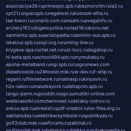
associaciya39.ru
primexpo.spb.ru
bezmorchin.ru
ia2.ru
cpt21.ru
ispecspb.ru
regahost.ru
kolosok-elita.ru
tae-kwon.ru
consrio.com.ru
insiam.ru
avegainfo.ru
archery161.ru
bigencyclica.ru
vlast16.ru
korru.net
sarmiento.spb.su
extelopedia.ru
lammin-suo.spb.ru
iskatour.spb.ru
snpi.org.ru
running-line.ru
krygeva-spa.ru
chel.net.ru
rust-loco.ru
dugshop.ru
hl-beta.spb.ru
school494.spb.ru
mymubaby.ru
epoha-metalband.ru
ngr.spb.ru
rusgosnews.com
dieselvostok.ru
24hostel.msk.ru
w-dev.ru
f-ship.ru
regsmi.ru
filmnetwork.ru
malinasp.ru
kinosvin.ru
h2o-salon.ru
malutkayork.ru
deltaprim.spb.ru
tango-perm.ru
gooddir.ru
sgv.su
multiki-online.com
webkrasotki.com
cherinvest.ru
detskiy-ostrov.ru
ankou.spb.ru
alvesta1.ru
pdf-creator.ru
nix-files.org.ru
sakhatoday.ru
elektrikersymboler.ru
sputnikyes.ru
golf2club.msk.ru
aeforums.ru
zallclub.ru
multimodal.msk.ru
habaigry.ru
haikko.ru
sobakopedia.ru