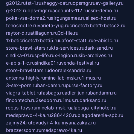
g2012.ru
tst-1.ru
shaggy-cat.ru
opsmgr.ru
ev-gallery.ru
g-2012.ru
ops-mgr.ru
accounts-112.ru
csm-demo.ru
poka-vse-doma2.ru
airgungames.ru
allseo-host.ru
tehosmotre.ru
varieta-yug.ru
cricetc1xbetr1xbetcc2.ru
raytor-d.ru
atillagunn.ru
3d-file.ru
1xbeticricetc1xbetti5.ru
uafoot-statti.ru
e-abis1c.ru
store-brawl-stars.ru
kts-services.ru
dark-sand.ru
sindika-01.ru
sp-life.ru
x-legion.ru
sib-archives.ru
e-abis-1-c.ru
sindika01.ru
venda-festival.ru
store-brawlstars.ru
dooraleksandria.ru
antenna-highly.ru
mine-lab-msk.ru
1-mus.ru
3-sex-porn.ru
ban-damn.ru
purse-factory.ru
viagra-tablet.ru
fasbags.ru
adler-jun.ru
bandamn.ru
fincontech.ru
3sexporn.ru
1mus.ru
darksand.ru
rebus-toys.ru
minelab-msk.ru
alabuga-cityhotel.ru
medsprawo-4-ka.ru
2864420.ru
blagodarenie-spb.ru
zajmy24.ru
tovudyi-4-kuhnyanazakaz.ru
brazzerscom.ru
medsprawo4ka.ru