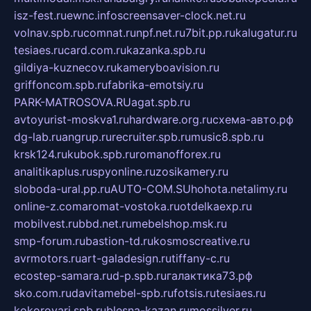
isz-fest.ru
ewnc.info
screensaver-clock.net.ru
volnav.spb.ru
comnat.ru
npf.net.ru
7bit.pp.ru
kalugatur.ru
tesiaes.ru
card.com.ru
kazanka.spb.ru
gildiya-kuznecov.ru
kameryboavision.ru
griffoncom.spb.ru
fabrika-emotsiy.ru
PARK-MATROSOVA.RU
agat.spb.ru
avtoyurist-moskva1.ru
hardware.org.ru
схема-авто.рф
dg-lab.ru
angrup.ru
recruiter.spb.ru
music8.spb.ru
krsk124.ru
kubok.spb.ru
romanofforex.ru
analitikaplus.ru
spyonline.ru
zosikamery.ru
sloboda-ural.pp.ru
AUTO-COM.SU
hohota.net
alimy.ru
online-z.com
aromat-vostoka.ru
otdelkaexp.ru
mobilvest.ru
bbd.net.ru
mebelshop.msk.ru
smp-forum.ru
bastion-td.ru
kosmoscreative.ru
avrmotors.ru
art-galadesign.ru
tiffany-c.ru
ecostep-samara.ru
d-p.spb.ru
галактика73.рф
sko.com.ru
davitamebel-spb.ru
fotsis.ru
tesiaes.ru
kokoroyari.spb.ru
blesna-kazan.ru
mossilver.ru