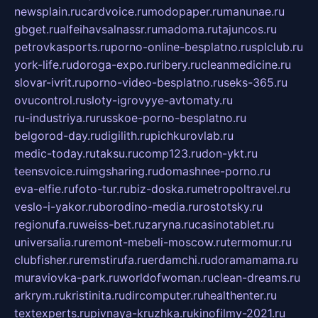
newsplain.ru
cardvoice.ru
modopaper.ru
manunae.ru
gbget.ru
alfeihavsalnassr.ru
madoma.ru
tajuncos.ru
petrovkasports.ru
porno-online-besplatno.ru
splclub.ru
york-life.ru
doroga-expo.ru
ribery.ru
cleanmedicine.ru
slovar-ivrit.ru
porno-video-besplatno.ru
seks-365.ru
ovucontrol.ru
sloty-igrovyye-avtomaty.ru
ru-industriya.ru
russkoe-porno-besplatno.ru
belgorod-day.ru
digilith.ru
pichkurovlab.ru
medic-today.ru
taksu.ru
comp123.ru
don-ykt.ru
teensvoice.ru
imgsharing.ru
domashnee-porno.ru
eva-elfie.ru
foto-tur.ru
biz-doska.ru
metropoltravel.ru
veslo-i-yakor.ru
borodino-media.ru
rostotsky.ru
regionufa.ru
weiss-bet.ru
zaryna.ru
casinotablet.ru
universalia.ru
remont-mebeli-moscow.ru
termomur.ru
clubfisher.ru
remstirufa.ru
erdamchi.ru
doramamama.ru
muraviovka-park.ru
worldofwoman.ru
clean-dreams.ru
arkrym.ru
kristinita.ru
dircomputer.ru
healthenter.ru
textexperts.ru
pivnaya-kruzhka.ru
kinofilmy-2021.ru