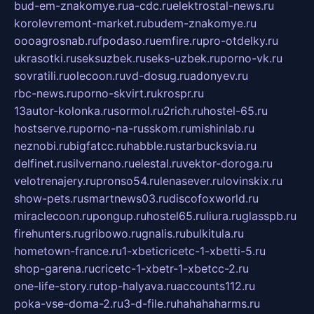
bud-em-znakomye.ru
a-cdc.ru
elektrostal-news.ru
korolevremont-market.ru
budem-znakomye.ru
oooagrosnab.ru
fpodaso.ru
emfire.ru
pro-otdelky.ru
ukrasotki.ru
seksuzbek.ru
seks-uzbek.ru
porno-vk.ru
sovratili.ru
olecoon.ru
vd-dosug.ru
adonyev.ru
rbc-news.ru
porno-skvirt.ru
krospr.ru
13autor-kolonka.ru
sormol.ru
2rich.ru
hostel-65.ru
hostserve.ru
porno-na-russkom.ru
mishinlab.ru
neznobi.ru
bigfatcc.ru
habble.ru
starbucksvia.ru
delfinet.ru
silvernano.ru
elestal.ru
vektor-doroga.ru
velotrenajery.ru
pronso54.ru
lenasever.ru
lovinskix.ru
show-pets.ru
smartnews03.ru
discofoxworld.ru
miraclecoon.ru
pongup.ru
hostel65.ru
liura.ru
glasspb.ru
firehunters.ru
gribowo.ru
gnalis.ru
bulkitula.ru
hometown-france.ru
1-xbeticricetc-1-xbetti-5.ru
shop-garena.ru
cricetc-1-xbetr-1-xbetcc-2.ru
one-life-story.ru
top-halyava.ru
accounts112.ru
poka-vse-doma-2.ru
3-d-file.ru
hahahaharms.ru