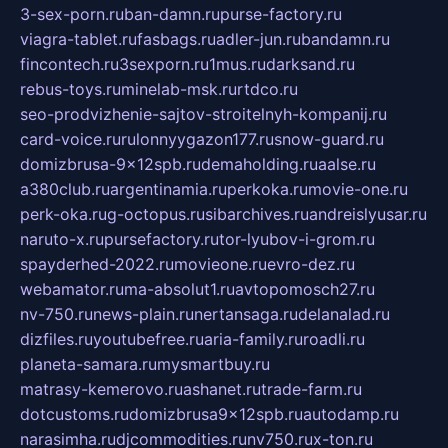
3-sex-porn.ru
ban-damn.ru
purse-factory.ru
viagra-tablet.ru
fasbags.ru
adler-jun.ru
bandamn.ru
fincontech.ru
3sexporn.ru
1mus.ru
darksand.ru
rebus-toys.ru
minelab-msk.ru
rtdco.ru
seo-prodvizhenie-sajtov-stroitelnyh-kompanij.ru
card-voice.ru
rulonnyygazon177.ru
snow-guard.ru
domizbrusa-9x12spb.ru
demaholding.ru
aalse.ru
a380club.ru
argentinamia.ru
perkoka.ru
movie-one.ru
perk-oka.ru
g-octopus.ru
sibarchives.ru
andreislyusar.ru
naruto-x.ru
pursefactory.ru
tor-lyubov-i-grom.ru
spayderhed-2022.ru
movieone.ru
evro-dez.ru
webamator.ru
ma-absolut1.ru
avtopomosch27.ru
nv-750.ru
news-plain.ru
nertansaga.ru
delanalad.ru
dizfiles.ru
youtubefree.ru
aria-family.ru
roadli.ru
planeta-samara.ru
mysmartbuy.ru
matrasy-kemerovo.ru
ashanet.ru
trade-farm.ru
dotcustoms.ru
domizbrusa9x12spb.ru
autodamp.ru
narasimha.ru
djcommodities.ru
nv750.ru
x-ton.ru