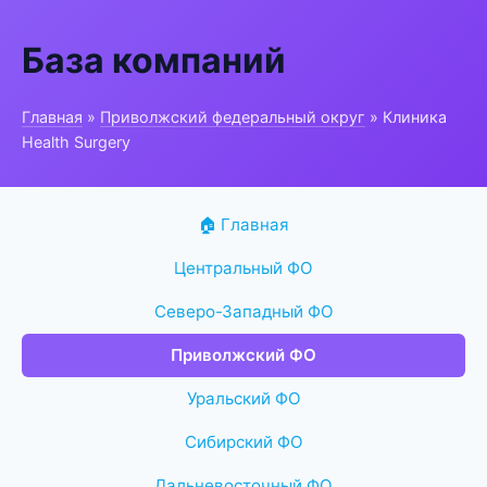
База компаний
Главная
»
Приволжский федеральный округ
» Клиника
Health Surgery
🏠 Главная
Центральный ФО
Северо-Западный ФО
Приволжский ФО
Уральский ФО
Сибирский ФО
Дальневосточный ФО