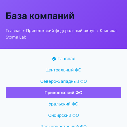
База компаний
Главная
»
Приволжский федеральный округ
» Клиника
Stoma Lab
🏠 Главная
Центральный ФО
Северо-Западный ФО
Приволжский ФО
Уральский ФО
Сибирский ФО
Дальневосточный ФО