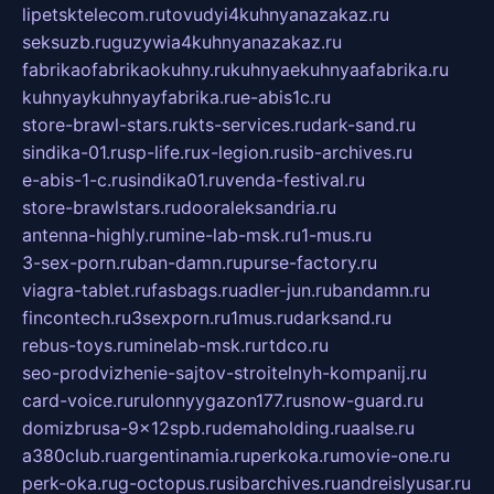
lipetsktelecom.ru
tovudyi4kuhnyanazakaz.ru
seksuzb.ru
guzywia4kuhnyanazakaz.ru
fabrikaofabrikaokuhny.ru
kuhnyaekuhnyaafabrika.ru
kuhnyaykuhnyayfabrika.ru
e-abis1c.ru
store-brawl-stars.ru
kts-services.ru
dark-sand.ru
sindika-01.ru
sp-life.ru
x-legion.ru
sib-archives.ru
e-abis-1-c.ru
sindika01.ru
venda-festival.ru
store-brawlstars.ru
dooraleksandria.ru
antenna-highly.ru
mine-lab-msk.ru
1-mus.ru
3-sex-porn.ru
ban-damn.ru
purse-factory.ru
viagra-tablet.ru
fasbags.ru
adler-jun.ru
bandamn.ru
fincontech.ru
3sexporn.ru
1mus.ru
darksand.ru
rebus-toys.ru
minelab-msk.ru
rtdco.ru
seo-prodvizhenie-sajtov-stroitelnyh-kompanij.ru
card-voice.ru
rulonnyygazon177.ru
snow-guard.ru
domizbrusa-9x12spb.ru
demaholding.ru
aalse.ru
a380club.ru
argentinamia.ru
perkoka.ru
movie-one.ru
perk-oka.ru
g-octopus.ru
sibarchives.ru
andreislyusar.ru