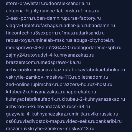
store-brawlstars.ru
dooraleksandria.ru
antenna-highly.ru
mine-lab-msk.ru
1-mus.ru
3-sex-porn.ru
ban-damn.ru
purse-factory.ru
viagra-tablet.ru
fasbags.ru
adler-jun.ru
bandamn.ru
fincontech.ru
3sexporn.ru
1mus.ru
darksand.ru
rebus-toys.ru
minelab-msk.ru
alabuga-cityhotel.ru
medsprawo-4-ka.ru
2864420.ru
blagodarenie-spb.ru
zajmy24.ru
tovudyi-4-kuhnyanazakaz.ru
brazzerscom.ru
medsprawo4ka.ru
xehyroo5kuhnyanazakaz.ru
fabrikayfabrikaefabrika.ru
vskrytie-zamkov-moskva-113.ru
biletnadom.ru
zed-online.ru
pimchax.ru
brazzers-hd.ru
z-host.ru
kitubeu2kuhnyanazakaz.ru
naperekate.ru
kuhnyaofabrikaufabrik.ru
kitubeu-2-kuhnyanazakaz.ru
xehyroo-5-kuhnyanazakaz.ru
cs-68.ru
guzywia-4-kuhnyanazakaz.ru
mir-tk.ru
vlknrussia.ru
cs68.ru
vladivostok-map.ru
video-seks.ru
bankaribi.ru
raszar.ru
vskrytie-zamkov-moskva113.ru