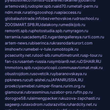
artemovskij.ru
dopler.spb.ru
aid70.ru
metall-perm.ru
ndm.msk.ru
ratingzooshop.ru
apiaccess.ru
globalautotrade.info
bezverhovskoe.ru
drsschool.ru
ZOOSMART.SPB.RU
dalakony.ru
medikijob.ru
remontt.spb.ru
photostudia.spb.ru
myragon.ru
terramia.ru
academy62.ru
gardengallereya.ru
rti.com.ru
artem-news.ru
biserinca.ru
krasnodarkurort.com
imshowtv.ru
mebel-v-tule.ru
mobtopik.ru
pcsecurity.net.ru
tool-sib.ru
multimetrunit.ru
sp-tour.ru
fan-cs.ru
santeh-russia.ru
symbian9.net.ru
DSHAIR.RU
tmmotors.spb.ru
xjocuricopii.com
musavtomat.msk.ru
obustrojdom.ru
sovetcik.ru
ybaranovskaya.ru
ppknews.ru
cult-alshei.ru
JAPANRUSSIA.RU
proekciyamebel.ru
imper-finans.ru
rim.org.ru
glamourai.ru
brassminus.ru
zabor-pro.ru
ftn.pp.ru
dorogoe58.ru
laimengpacker.ru
kuzova-zapchasti.ru
sageerp.ru
taxodrom.ru
dsrazvitie.ru
hardcity.net.ru