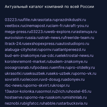
Актуальный каталог компаний по всей России
03223.ru
ufille.ru
krasotata.ru
prazdnikdushi.ru
veetbox.ru
cinemapost.ru
ciam-fr.ru
kraft-you.ru
mega-press.ru
03223.ru
web-explore.ru
rastenuya.ru
eurovision-russia.ru
strah-news.ru
freeride-team.ru
itrack-24.ru
sexshopexpress.ru
autostudiopro.ru
alabuga-cityhotel.ru
pornv.ru
atlantpereezd.ru
bud-em-znakomye.ru
a-cdc.ru
elektrostal-news.ru
korolevremont-market.ru
budem-znakomye.ru
oooagrosnab.ru
fpodaso.ru
emfire.ru
pro-otdelky.ru
ukrasotki.ru
seksuzbek.ru
seks-uzbek.ru
porno-vk.ru
sovratili.ru
olecoon.ru
vd-dosug.ru
adonyev.ru
rbc-news.ru
porno-skvirt.ru
krospr.ru
13autor-kolonka.ru
sormol.ru
2rich.ru
hostel-65.ru
hostserve.ru
porno-na-russkom.ru
mishinlab.ru
neznobi.ru
bigfatcc.ru
habble.ru
starbucksvia.ru