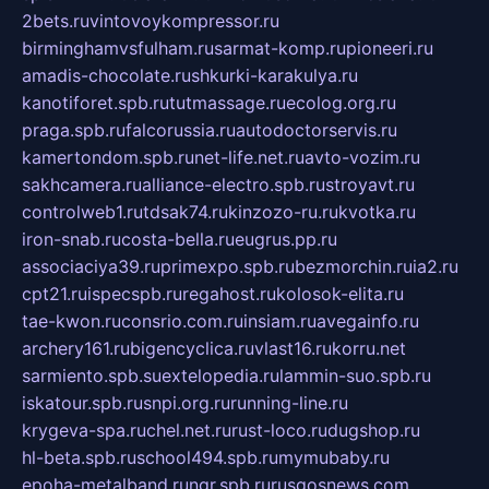
2bets.ru
vintovoykompressor.ru
birminghamvsfulham.ru
sarmat-komp.ru
pioneeri.ru
amadis-chocolate.ru
shkurki-karakulya.ru
kanotiforet.spb.ru
tutmassage.ru
ecolog.org.ru
praga.spb.ru
falcorussia.ru
autodoctorservis.ru
kamertondom.spb.ru
net-life.net.ru
avto-vozim.ru
sakhcamera.ru
alliance-electro.spb.ru
stroyavt.ru
controlweb1.ru
tdsak74.ru
kinzozo-ru.ru
kvotka.ru
iron-snab.ru
costa-bella.ru
eugrus.pp.ru
associaciya39.ru
primexpo.spb.ru
bezmorchin.ru
ia2.ru
cpt21.ru
ispecspb.ru
regahost.ru
kolosok-elita.ru
tae-kwon.ru
consrio.com.ru
insiam.ru
avegainfo.ru
archery161.ru
bigencyclica.ru
vlast16.ru
korru.net
sarmiento.spb.su
extelopedia.ru
lammin-suo.spb.ru
iskatour.spb.ru
snpi.org.ru
running-line.ru
krygeva-spa.ru
chel.net.ru
rust-loco.ru
dugshop.ru
hl-beta.spb.ru
school494.spb.ru
mymubaby.ru
epoha-metalband.ru
ngr.spb.ru
rusgosnews.com