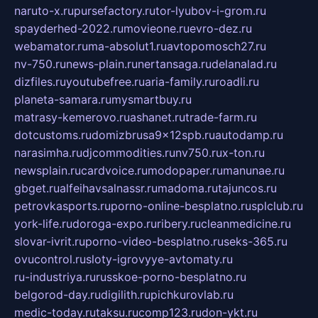
naruto-x.ru
pursefactory.ru
tor-lyubov-i-grom.ru
spayderhed-2022.ru
movieone.ru
evro-dez.ru
webamator.ru
ma-absolut1.ru
avtopomosch27.ru
nv-750.ru
news-plain.ru
nertansaga.ru
delanalad.ru
dizfiles.ru
youtubefree.ru
aria-family.ru
roadli.ru
planeta-samara.ru
mysmartbuy.ru
matrasy-kemerovo.ru
ashanet.ru
trade-farm.ru
dotcustoms.ru
domizbrusa9x12spb.ru
autodamp.ru
narasimha.ru
djcommodities.ru
nv750.ru
x-ton.ru
newsplain.ru
cardvoice.ru
modopaper.ru
manunae.ru
gbget.ru
alfeihavsalnassr.ru
madoma.ru
tajuncos.ru
petrovkasports.ru
porno-online-besplatno.ru
splclub.ru
york-life.ru
doroga-expo.ru
ribery.ru
cleanmedicine.ru
slovar-ivrit.ru
porno-video-besplatno.ru
seks-365.ru
ovucontrol.ru
sloty-igrovyye-avtomaty.ru
ru-industriya.ru
russkoe-porno-besplatno.ru
belgorod-day.ru
digilith.ru
pichkurovlab.ru
medic-today.ru
taksu.ru
comp123.ru
don-ykt.ru