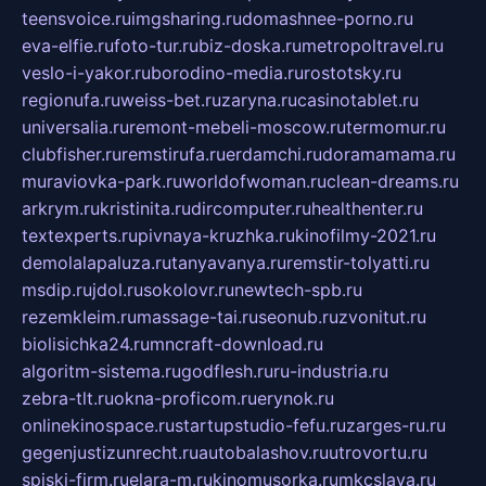
teensvoice.ru
imgsharing.ru
domashnee-porno.ru
eva-elfie.ru
foto-tur.ru
biz-doska.ru
metropoltravel.ru
veslo-i-yakor.ru
borodino-media.ru
rostotsky.ru
regionufa.ru
weiss-bet.ru
zaryna.ru
casinotablet.ru
universalia.ru
remont-mebeli-moscow.ru
termomur.ru
clubfisher.ru
remstirufa.ru
erdamchi.ru
doramamama.ru
muraviovka-park.ru
worldofwoman.ru
clean-dreams.ru
arkrym.ru
kristinita.ru
dircomputer.ru
healthenter.ru
textexperts.ru
pivnaya-kruzhka.ru
kinofilmy-2021.ru
demolalapaluza.ru
tanyavanya.ru
remstir-tolyatti.ru
msdip.ru
jdol.ru
sokolovr.ru
newtech-spb.ru
rezemkleim.ru
massage-tai.ru
seonub.ru
zvonitut.ru
biolisichka24.ru
mncraft-download.ru
algoritm-sistema.ru
godflesh.ru
ru-industria.ru
zebra-tlt.ru
okna-proficom.ru
erynok.ru
onlinekinospace.ru
startupstudio-fefu.ru
zarges-ru.ru
gegenjustizunrecht.ru
autobalashov.ru
utrovortu.ru
spiski-firm.ru
elara-m.ru
kinomusorka.ru
mkcslava.ru