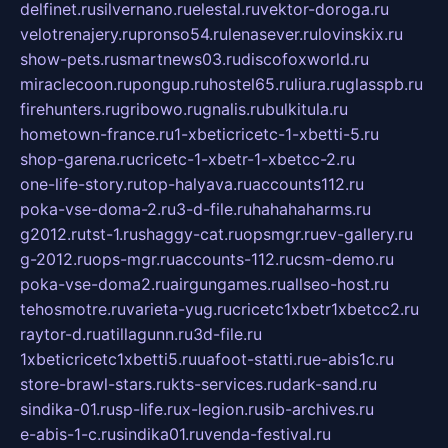
delfinet.ru
silvernano.ru
elestal.ru
vektor-doroga.ru
velotrenajery.ru
pronso54.ru
lenasever.ru
lovinskix.ru
show-pets.ru
smartnews03.ru
discofoxworld.ru
miraclecoon.ru
pongup.ru
hostel65.ru
liura.ru
glasspb.ru
firehunters.ru
gribowo.ru
gnalis.ru
bulkitula.ru
hometown-france.ru
1-xbeticricetc-1-xbetti-5.ru
shop-garena.ru
cricetc-1-xbetr-1-xbetcc-2.ru
one-life-story.ru
top-halyava.ru
accounts112.ru
poka-vse-doma-2.ru
3-d-file.ru
hahahaharms.ru
g2012.ru
tst-1.ru
shaggy-cat.ru
opsmgr.ru
ev-gallery.ru
g-2012.ru
ops-mgr.ru
accounts-112.ru
csm-demo.ru
poka-vse-doma2.ru
airgungames.ru
allseo-host.ru
tehosmotre.ru
varieta-yug.ru
cricetc1xbetr1xbetcc2.ru
raytor-d.ru
atillagunn.ru
3d-file.ru
1xbeticricetc1xbetti5.ru
uafoot-statti.ru
e-abis1c.ru
store-brawl-stars.ru
kts-services.ru
dark-sand.ru
sindika-01.ru
sp-life.ru
x-legion.ru
sib-archives.ru
e-abis-1-c.ru
sindika01.ru
venda-festival.ru