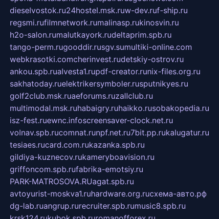
dieselvostok.ru
24hostel.msk.ru
w-dev.ru
f-ship.ru
regsmi.ru
filmnetwork.ru
malinasp.ru
kinosvin.ru
h2o-salon.ru
malutkayork.ru
deltaprim.spb.ru
tango-perm.ru
gooddir.ru
sgv.su
multiki-online.com
webkrasotki.com
cherinvest.ru
detskiy-ostrov.ru
ankou.spb.ru
alvesta1.ru
pdf-creator.ru
nix-files.org.ru
sakhatoday.ru
elektrikersymboler.ru
sputnikyes.ru
golf2club.msk.ru
aeforums.ru
zallclub.ru
multimodal.msk.ru
habaigry.ru
haikko.ru
sobakopedia.ru
isz-fest.ru
ewnc.info
screensaver-clock.net.ru
volnav.spb.ru
comnat.ru
npf.net.ru
7bit.pp.ru
kalugatur.ru
tesiaes.ru
card.com.ru
kazanka.spb.ru
gildiya-kuznecov.ru
kameryboavision.ru
griffoncom.spb.ru
fabrika-emotsiy.ru
PARK-MATROSOVA.RU
agat.spb.ru
avtoyurist-moskva1.ru
hardware.org.ru
схема-авто.рф
dg-lab.ru
angrup.ru
recruiter.spb.ru
music8.spb.ru
krsk124.ru
kubok.spb.ru
romanofforex.ru