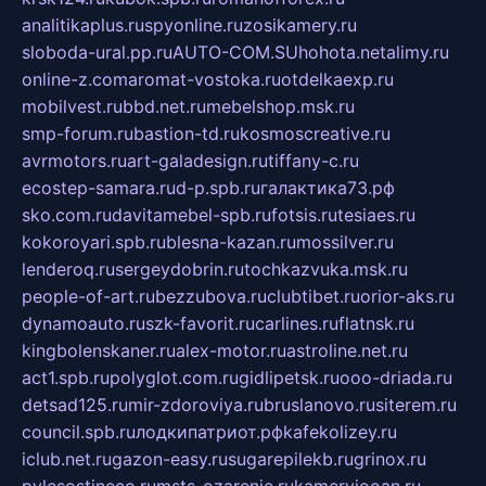
analitikaplus.ru
spyonline.ru
zosikamery.ru
sloboda-ural.pp.ru
AUTO-COM.SU
hohota.net
alimy.ru
online-z.com
aromat-vostoka.ru
otdelkaexp.ru
mobilvest.ru
bbd.net.ru
mebelshop.msk.ru
smp-forum.ru
bastion-td.ru
kosmoscreative.ru
avrmotors.ru
art-galadesign.ru
tiffany-c.ru
ecostep-samara.ru
d-p.spb.ru
галактика73.рф
sko.com.ru
davitamebel-spb.ru
fotsis.ru
tesiaes.ru
kokoroyari.spb.ru
blesna-kazan.ru
mossilver.ru
lenderoq.ru
sergeydobrin.ru
tochkazvuka.msk.ru
people-of-art.ru
bezzubova.ru
clubtibet.ru
orior-aks.ru
dynamoauto.ru
szk-favorit.ru
carlines.ru
flatnsk.ru
kingbolenskaner.ru
alex-motor.ru
astroline.net.ru
act1.spb.ru
polyglot.com.ru
gidlipetsk.ru
ooo-driada.ru
detsad125.ru
mir-zdoroviya.ru
bruslanovo.ru
siterem.ru
council.spb.ru
лодкипатриот.рф
kafekolizey.ru
iclub.net.ru
gazon-easy.ru
sugarepilekb.ru
grinox.ru
pylesostineco.ru
msts-ozarenie.ru
kameryjooan.ru