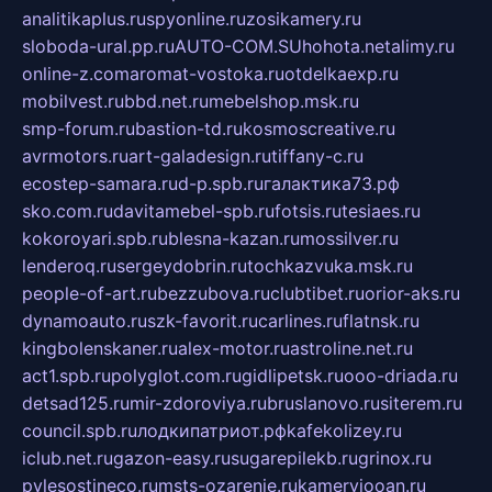
analitikaplus.ru
spyonline.ru
zosikamery.ru
sloboda-ural.pp.ru
AUTO-COM.SU
hohota.net
alimy.ru
online-z.com
aromat-vostoka.ru
otdelkaexp.ru
mobilvest.ru
bbd.net.ru
mebelshop.msk.ru
smp-forum.ru
bastion-td.ru
kosmoscreative.ru
avrmotors.ru
art-galadesign.ru
tiffany-c.ru
ecostep-samara.ru
d-p.spb.ru
галактика73.рф
sko.com.ru
davitamebel-spb.ru
fotsis.ru
tesiaes.ru
kokoroyari.spb.ru
blesna-kazan.ru
mossilver.ru
lenderoq.ru
sergeydobrin.ru
tochkazvuka.msk.ru
people-of-art.ru
bezzubova.ru
clubtibet.ru
orior-aks.ru
dynamoauto.ru
szk-favorit.ru
carlines.ru
flatnsk.ru
kingbolenskaner.ru
alex-motor.ru
astroline.net.ru
act1.spb.ru
polyglot.com.ru
gidlipetsk.ru
ooo-driada.ru
detsad125.ru
mir-zdoroviya.ru
bruslanovo.ru
siterem.ru
council.spb.ru
лодкипатриот.рф
kafekolizey.ru
iclub.net.ru
gazon-easy.ru
sugarepilekb.ru
grinox.ru
pylesostineco.ru
msts-ozarenie.ru
kameryjooan.ru