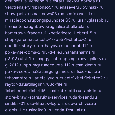
delfinet.ru
silvernano.ru
elestal.ru
vektor-doroga.ru
velotrenajery.ru
pronso54.ru
lenasever.ru
lovinskix.ru
show-pets.ru
smartnews03.ru
discofoxworld.ru
miraclecoon.ru
pongup.ru
hostel65.ru
liura.ru
glasspb.ru
firehunters.ru
gribowo.ru
gnalis.ru
bulkitula.ru
hometown-france.ru
1-xbeticricetc-1-xbetti-5.ru
shop-garena.ru
cricetc-1-xbetr-1-xbetcc-2.ru
one-life-story.ru
top-halyava.ru
accounts112.ru
poka-vse-doma-2.ru
3-d-file.ru
hahahaharms.ru
g2012.ru
tst-1.ru
shaggy-cat.ru
opsmgr.ru
ev-gallery.ru
g-2012.ru
ops-mgr.ru
accounts-112.ru
csm-demo.ru
poka-vse-doma2.ru
airgungames.ru
allseo-host.ru
tehosmotre.ru
varieta-yug.ru
cricetc1xbetr1xbetcc2.ru
raytor-d.ru
atillagunn.ru
3d-file.ru
1xbeticricetc1xbetti5.ru
uafoot-statti.ru
e-abis1c.ru
store-brawl-stars.ru
kts-services.ru
dark-sand.ru
sindika-01.ru
sp-life.ru
x-legion.ru
sib-archives.ru
e-abis-1-c.ru
sindika01.ru
venda-festival.ru