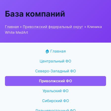
База компаний
Главная
»
Приволжский федеральный округ
» Клиника
White MedArt
🏠 Главная
Центральный ФО
Северо-Западный ФО
Приволжский ФО
Уральский ФО
Сибирский ФО
Дальневосточный ФО