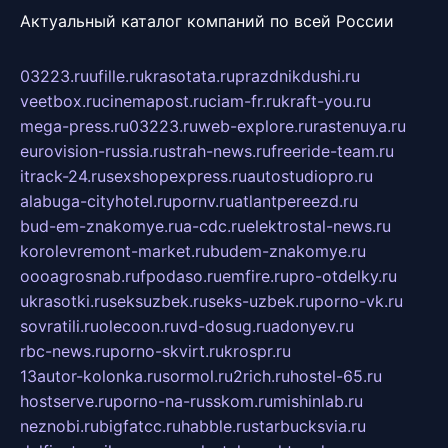
Актуальный каталог компаний по всей России
03223.ru
ufille.ru
krasotata.ru
prazdnikdushi.ru
veetbox.ru
cinemapost.ru
ciam-fr.ru
kraft-you.ru
mega-press.ru
03223.ru
web-explore.ru
rastenuya.ru
eurovision-russia.ru
strah-news.ru
freeride-team.ru
itrack-24.ru
sexshopexpress.ru
autostudiopro.ru
alabuga-cityhotel.ru
pornv.ru
atlantpereezd.ru
bud-em-znakomye.ru
a-cdc.ru
elektrostal-news.ru
korolevremont-market.ru
budem-znakomye.ru
oooagrosnab.ru
fpodaso.ru
emfire.ru
pro-otdelky.ru
ukrasotki.ru
seksuzbek.ru
seks-uzbek.ru
porno-vk.ru
sovratili.ru
olecoon.ru
vd-dosug.ru
adonyev.ru
rbc-news.ru
porno-skvirt.ru
krospr.ru
13autor-kolonka.ru
sormol.ru
2rich.ru
hostel-65.ru
hostserve.ru
porno-na-russkom.ru
mishinlab.ru
neznobi.ru
bigfatcc.ru
habble.ru
starbucksvia.ru