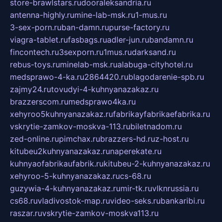
store-brawlstars.ru
dooraleksandria.ru
antenna-highly.ru
mine-lab-msk.ru
1-mus.ru
3-sex-porn.ru
ban-damn.ru
purse-factory.ru
viagra-tablet.ru
fasbags.ru
adler-jun.ru
bandamn.ru
fincontech.ru
3sexporn.ru
1mus.ru
darksand.ru
rebus-toys.ru
minelab-msk.ru
alabuga-cityhotel.ru
medsprawo-4-ka.ru
2864420.ru
blagodarenie-spb.ru
zajmy24.ru
tovudyi-4-kuhnyanazakaz.ru
brazzerscom.ru
medsprawo4ka.ru
xehyroo5kuhnyanazakaz.ru
fabrikayfabrikaefabrika.ru
vskrytie-zamkov-moskva-113.ru
biletnadom.ru
zed-online.ru
pimchax.ru
brazzers-hd.ru
z-host.ru
kitubeu2kuhnyanazakaz.ru
naperekate.ru
kuhnyaofabrikaufabrik.ru
kitubeu-2-kuhnyanazakaz.ru
xehyroo-5-kuhnyanazakaz.ru
cs-68.ru
guzywia-4-kuhnyanazakaz.ru
mir-tk.ru
vlknrussia.ru
cs68.ru
vladivostok-map.ru
video-seks.ru
bankaribi.ru
raszar.ru
vskrytie-zamkov-moskva113.ru