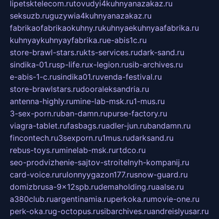
lipetsktelecom.ru
tovudyi4kuhnyanazakaz.ru
seksuzb.ru
guzywia4kuhnyanazakaz.ru
fabrikaofabrikaokuhny.ru
kuhnyaekuhnyaafabrika.ru
kuhnyaykuhnyayfabrika.ru
e-abis1c.ru
store-brawl-stars.ru
kts-services.ru
dark-sand.ru
sindika-01.ru
sp-life.ru
x-legion.ru
sib-archives.ru
e-abis-1-c.ru
sindika01.ru
venda-festival.ru
store-brawlstars.ru
dooraleksandria.ru
antenna-highly.ru
mine-lab-msk.ru
1-mus.ru
3-sex-porn.ru
ban-damn.ru
purse-factory.ru
viagra-tablet.ru
fasbags.ru
adler-jun.ru
bandamn.ru
fincontech.ru
3sexporn.ru
1mus.ru
darksand.ru
rebus-toys.ru
minelab-msk.ru
rtdco.ru
seo-prodvizhenie-sajtov-stroitelnyh-kompanij.ru
card-voice.ru
rulonnyygazon177.ru
snow-guard.ru
domizbrusa-9x12spb.ru
demaholding.ru
aalse.ru
a380club.ru
argentinamia.ru
perkoka.ru
movie-one.ru
perk-oka.ru
g-octopus.ru
sibarchives.ru
andreislyusar.ru