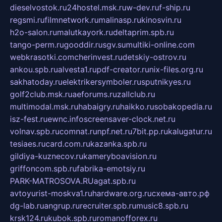
dieselvostok.ru
24hostel.msk.ru
w-dev.ru
f-ship.ru
regsmi.ru
filmnetwork.ru
malinasp.ru
kinosvin.ru
h2o-salon.ru
malutkayork.ru
deltaprim.spb.ru
tango-perm.ru
gooddir.ru
sgv.su
multiki-online.com
webkrasotki.com
cherinvest.ru
detskiy-ostrov.ru
ankou.spb.ru
alvesta1.ru
pdf-creator.ru
nix-files.org.ru
sakhatoday.ru
elektrikersymboler.ru
sputnikyes.ru
golf2club.msk.ru
aeforums.ru
zallclub.ru
multimodal.msk.ru
habaigry.ru
haikko.ru
sobakopedia.ru
isz-fest.ru
ewnc.info
screensaver-clock.net.ru
volnav.spb.ru
comnat.ru
npf.net.ru
7bit.pp.ru
kalugatur.ru
tesiaes.ru
card.com.ru
kazanka.spb.ru
gildiya-kuznecov.ru
kameryboavision.ru
griffoncom.spb.ru
fabrika-emotsiy.ru
PARK-MATROSOVA.RU
agat.spb.ru
avtoyurist-moskva1.ru
hardware.org.ru
схема-авто.рф
dg-lab.ru
angrup.ru
recruiter.spb.ru
music8.spb.ru
krsk124.ru
kubok.spb.ru
romanofforex.ru