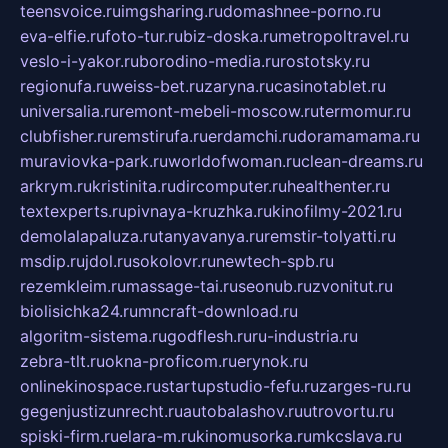
teensvoice.ru
imgsharing.ru
domashnee-porno.ru
eva-elfie.ru
foto-tur.ru
biz-doska.ru
metropoltravel.ru
veslo-i-yakor.ru
borodino-media.ru
rostotsky.ru
regionufa.ru
weiss-bet.ru
zaryna.ru
casinotablet.ru
universalia.ru
remont-mebeli-moscow.ru
termomur.ru
clubfisher.ru
remstirufa.ru
erdamchi.ru
doramamama.ru
muraviovka-park.ru
worldofwoman.ru
clean-dreams.ru
arkrym.ru
kristinita.ru
dircomputer.ru
healthenter.ru
textexperts.ru
pivnaya-kruzhka.ru
kinofilmy-2021.ru
demolalapaluza.ru
tanyavanya.ru
remstir-tolyatti.ru
msdip.ru
jdol.ru
sokolovr.ru
newtech-spb.ru
rezemkleim.ru
massage-tai.ru
seonub.ru
zvonitut.ru
biolisichka24.ru
mncraft-download.ru
algoritm-sistema.ru
godflesh.ru
ru-industria.ru
zebra-tlt.ru
okna-proficom.ru
erynok.ru
onlinekinospace.ru
startupstudio-fefu.ru
zarges-ru.ru
gegenjustizunrecht.ru
autobalashov.ru
utrovortu.ru
spiski-firm.ru
elara-m.ru
kinomusorka.ru
mkcslava.ru