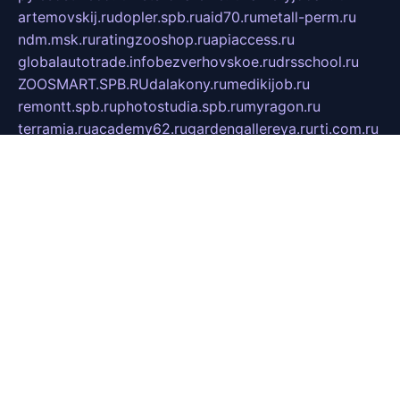
artemovskij.ru
dopler.spb.ru
aid70.ru
metall-perm.ru
ndm.msk.ru
ratingzooshop.ru
apiaccess.ru
globalautotrade.info
bezverhovskoe.ru
drsschool.ru
ZOOSMART.SPB.RU
dalakony.ru
medikijob.ru
remontt.spb.ru
photostudia.spb.ru
myragon.ru
terramia.ru
academy62.ru
gardengallereya.ru
rti.com.ru
artem-news.ru
biserinca.ru
krasnodarkurort.com
imshowtv.ru
mebel-v-tule.ru
mobtopik.ru
pcsecurity.net.ru
tool-sib.ru
multimetrunit.ru
sp-tour.ru
fan-cs.ru
santeh-russia.ru
symbian9.net.ru
DSHAIR.RU
tmmotors.spb.ru
xjocuricopii.com
musavtomat.msk.ru
obustrojdom.ru
sovetcik.ru
ybaranovskaya.ru
ppknews.ru
cult-alshei.ru
JAPANRUSSIA.RU
proekciyamebel.ru
imper-finans.ru
rim.org.ru
glamourai.ru
brassminus.ru
zabor-pro.ru
ftn.pp.ru
dorogoe58.ru
laimengpacker.ru
kuzova-zapchasti.ru
sageerp.ru
taxodrom.ru
dsrazvitie.ru
hardcity.net.ru
ratinghomegames.ru
topservice25.ru
gubernyan.ru