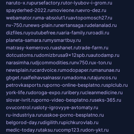
naruto-x.ru
pursefactory.ru
tor-lyubov-i-grom.ru
spayderhed-2022.ru
movieone.ru
evro-dez.ru
webamator.ru
ma-absolut1.ru
avtopomosch27.ru
nv-750.ru
news-plain.ru
nertansaga.ru
delanalad.ru
dizfiles.ru
youtubefree.ru
aria-family.ru
roadli.ru
planeta-samara.ru
mysmartbuy.ru
matrasy-kemerovo.ru
ashanet.ru
trade-farm.ru
dotcustoms.ru
domizbrusa9x12spb.ru
autodamp.ru
narasimha.ru
djcommodities.ru
nv750.ru
x-ton.ru
newsplain.ru
cardvoice.ru
modopaper.ru
manunae.ru
gbget.ru
alfeihavsalnassr.ru
madoma.ru
tajuncos.ru
petrovkasports.ru
porno-online-besplatno.ru
splclub.ru
york-life.ru
doroga-expo.ru
ribery.ru
cleanmedicine.ru
slovar-ivrit.ru
porno-video-besplatno.ru
seks-365.ru
ovucontrol.ru
sloty-igrovyye-avtomaty.ru
ru-industriya.ru
russkoe-porno-besplatno.ru
belgorod-day.ru
digilith.ru
pichkurovlab.ru
medic-today.ru
taksu.ru
comp123.ru
don-ykt.ru