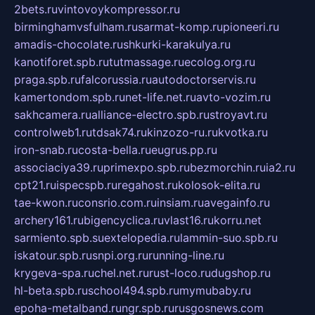
2bets.ru
vintovoykompressor.ru
birminghamvsfulham.ru
sarmat-komp.ru
pioneeri.ru
amadis-chocolate.ru
shkurki-karakulya.ru
kanotiforet.spb.ru
tutmassage.ru
ecolog.org.ru
praga.spb.ru
falcorussia.ru
autodoctorservis.ru
kamertondom.spb.ru
net-life.net.ru
avto-vozim.ru
sakhcamera.ru
alliance-electro.spb.ru
stroyavt.ru
controlweb1.ru
tdsak74.ru
kinzozo-ru.ru
kvotka.ru
iron-snab.ru
costa-bella.ru
eugrus.pp.ru
associaciya39.ru
primexpo.spb.ru
bezmorchin.ru
ia2.ru
cpt21.ru
ispecspb.ru
regahost.ru
kolosok-elita.ru
tae-kwon.ru
consrio.com.ru
insiam.ru
avegainfo.ru
archery161.ru
bigencyclica.ru
vlast16.ru
korru.net
sarmiento.spb.su
extelopedia.ru
lammin-suo.spb.ru
iskatour.spb.ru
snpi.org.ru
running-line.ru
krygeva-spa.ru
chel.net.ru
rust-loco.ru
dugshop.ru
hl-beta.spb.ru
school494.spb.ru
mymubaby.ru
epoha-metalband.ru
ngr.spb.ru
rusgosnews.com