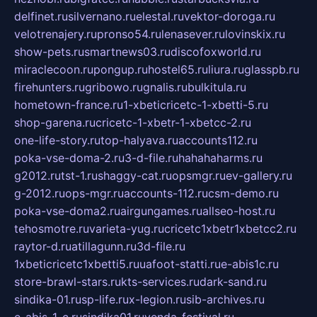
delfinet.ru
silvernano.ru
elestal.ru
vektor-doroga.ru
velotrenajery.ru
pronso54.ru
lenasever.ru
lovinskix.ru
show-pets.ru
smartnews03.ru
discofoxworld.ru
miraclecoon.ru
pongup.ru
hostel65.ru
liura.ru
glasspb.ru
firehunters.ru
gribowo.ru
gnalis.ru
bulkitula.ru
hometown-france.ru
1-xbeticricetc-1-xbetti-5.ru
shop-garena.ru
cricetc-1-xbetr-1-xbetcc-2.ru
one-life-story.ru
top-halyava.ru
accounts112.ru
poka-vse-doma-2.ru
3-d-file.ru
hahahaharms.ru
g2012.ru
tst-1.ru
shaggy-cat.ru
opsmgr.ru
ev-gallery.ru
g-2012.ru
ops-mgr.ru
accounts-112.ru
csm-demo.ru
poka-vse-doma2.ru
airgungames.ru
allseo-host.ru
tehosmotre.ru
varieta-yug.ru
cricetc1xbetr1xbetcc2.ru
raytor-d.ru
atillagunn.ru
3d-file.ru
1xbeticricetc1xbetti5.ru
uafoot-statti.ru
e-abis1c.ru
store-brawl-stars.ru
kts-services.ru
dark-sand.ru
sindika-01.ru
sp-life.ru
x-legion.ru
sib-archives.ru