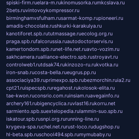
spiski-firm.ru
elara-m.ru
kinomusorka.ru
mkcslava.ru
2bets.ru
vintovoykompressor.ru
birminghamvsfulham.ru
sarmat-komp.ru
pioneeri.ru
amadis-chocolate.ru
shkurki-karakulya.ru
kanotiforet.spb.ru
tutmassage.ru
ecolog.org.ru
praga.spb.ru
falcorussia.ru
autodoctorservis.ru
kamertondom.spb.ru
net-life.net.ru
avto-vozim.ru
sakhcamera.ru
alliance-electro.spb.ru
stroyavt.ru
controlweb1.ru
tdsak74.ru
kinzozo-ru.ru
kvotka.ru
iron-snab.ru
costa-bella.ru
eugrus.pp.ru
associaciya39.ru
primexpo.spb.ru
bezmorchin.ru
ia2.ru
cpt21.ru
ispecspb.ru
regahost.ru
kolosok-elita.ru
tae-kwon.ru
consrio.com.ru
insiam.ru
avegainfo.ru
archery161.ru
bigencyclica.ru
vlast16.ru
korru.net
sarmiento.spb.su
extelopedia.ru
lammin-suo.spb.ru
iskatour.spb.ru
snpi.org.ru
running-line.ru
krygeva-spa.ru
chel.net.ru
rust-loco.ru
dugshop.ru
hl-beta.spb.ru
school494.spb.ru
mymubaby.ru