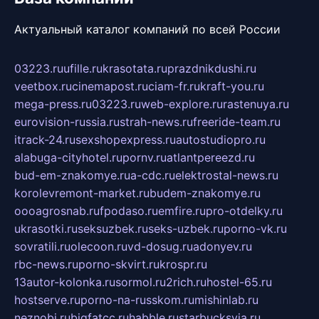
Актуальный каталог компаний по всей России
03223.ru
ufille.ru
krasotata.ru
prazdnikdushi.ru
veetbox.ru
cinemapost.ru
ciam-fr.ru
kraft-you.ru
mega-press.ru
03223.ru
web-explore.ru
rastenuya.ru
eurovision-russia.ru
strah-news.ru
freeride-team.ru
itrack-24.ru
sexshopexpress.ru
autostudiopro.ru
alabuga-cityhotel.ru
pornv.ru
atlantpereezd.ru
bud-em-znakomye.ru
a-cdc.ru
elektrostal-news.ru
korolevremont-market.ru
budem-znakomye.ru
oooagrosnab.ru
fpodaso.ru
emfire.ru
pro-otdelky.ru
ukrasotki.ru
seksuzbek.ru
seks-uzbek.ru
porno-vk.ru
sovratili.ru
olecoon.ru
vd-dosug.ru
adonyev.ru
rbc-news.ru
porno-skvirt.ru
krospr.ru
13autor-kolonka.ru
sormol.ru
2rich.ru
hostel-65.ru
hostserve.ru
porno-na-russkom.ru
mishinlab.ru
neznobi.ru
bigfatcc.ru
habble.ru
starbucksvia.ru