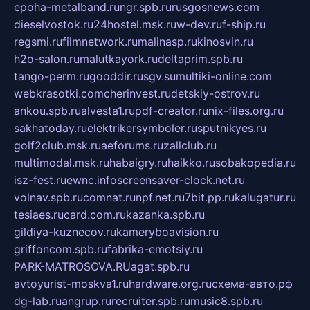
epoha-metalband.ru
ngr.spb.ru
rusgosnews.com
dieselvostok.ru
24hostel.msk.ru
w-dev.ru
f-ship.ru
regsmi.ru
filmnetwork.ru
malinasp.ru
kinosvin.ru
h2o-salon.ru
malutkayork.ru
deltaprim.spb.ru
tango-perm.ru
gooddir.ru
sgv.su
multiki-online.com
webkrasotki.com
cherinvest.ru
detskiy-ostrov.ru
ankou.spb.ru
alvesta1.ru
pdf-creator.ru
nix-files.org.ru
sakhatoday.ru
elektrikersymboler.ru
sputnikyes.ru
golf2club.msk.ru
aeforums.ru
zallclub.ru
multimodal.msk.ru
habaigry.ru
haikko.ru
sobakopedia.ru
isz-fest.ru
ewnc.info
screensaver-clock.net.ru
volnav.spb.ru
comnat.ru
npf.net.ru
7bit.pp.ru
kalugatur.ru
tesiaes.ru
card.com.ru
kazanka.spb.ru
gildiya-kuznecov.ru
kameryboavision.ru
griffoncom.spb.ru
fabrika-emotsiy.ru
PARK-MATROSOVA.RU
agat.spb.ru
avtoyurist-moskva1.ru
hardware.org.ru
схема-авто.рф
dg-lab.ru
angrup.ru
recruiter.spb.ru
music8.spb.ru