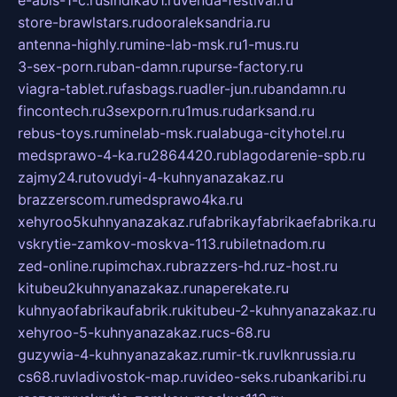
e-abis-1-c.ru
sindika01.ru
venda-festival.ru
store-brawlstars.ru
dooraleksandria.ru
antenna-highly.ru
mine-lab-msk.ru
1-mus.ru
3-sex-porn.ru
ban-damn.ru
purse-factory.ru
viagra-tablet.ru
fasbags.ru
adler-jun.ru
bandamn.ru
fincontech.ru
3sexporn.ru
1mus.ru
darksand.ru
rebus-toys.ru
minelab-msk.ru
alabuga-cityhotel.ru
medsprawo-4-ka.ru
2864420.ru
blagodarenie-spb.ru
zajmy24.ru
tovudyi-4-kuhnyanazakaz.ru
brazzerscom.ru
medsprawo4ka.ru
xehyroo5kuhnyanazakaz.ru
fabrikayfabrikaefabrika.ru
vskrytie-zamkov-moskva-113.ru
biletnadom.ru
zed-online.ru
pimchax.ru
brazzers-hd.ru
z-host.ru
kitubeu2kuhnyanazakaz.ru
naperekate.ru
kuhnyaofabrikaufabrik.ru
kitubeu-2-kuhnyanazakaz.ru
xehyroo-5-kuhnyanazakaz.ru
cs-68.ru
guzywia-4-kuhnyanazakaz.ru
mir-tk.ru
vlknrussia.ru
cs68.ru
vladivostok-map.ru
video-seks.ru
bankaribi.ru