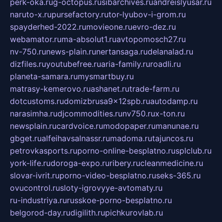
perk-oka.ru
g-octopus.ru
sibarchives.ru
andreislyusar.ru
naruto-x.ru
pursefactory.ru
tor-lyubov-i-grom.ru
spayderhed-2022.ru
movieone.ru
evro-dez.ru
webamator.ru
ma-absolut1.ru
avtopomosch27.ru
nv-750.ru
news-plain.ru
nertansaga.ru
delanalad.ru
dizfiles.ru
youtubefree.ru
aria-family.ru
roadli.ru
planeta-samara.ru
mysmartbuy.ru
matrasy-kemerovo.ru
ashanet.ru
trade-farm.ru
dotcustoms.ru
domizbrusa9x12spb.ru
autodamp.ru
narasimha.ru
djcommodities.ru
nv750.ru
x-ton.ru
newsplain.ru
cardvoice.ru
modopaper.ru
manunae.ru
gbget.ru
alfeihavsalnassr.ru
madoma.ru
tajuncos.ru
petrovkasports.ru
porno-online-besplatno.ru
splclub.ru
york-life.ru
doroga-expo.ru
ribery.ru
cleanmedicine.ru
slovar-ivrit.ru
porno-video-besplatno.ru
seks-365.ru
ovucontrol.ru
sloty-igrovyye-avtomaty.ru
ru-industriya.ru
russkoe-porno-besplatno.ru
belgorod-day.ru
digilith.ru
pichkurovlab.ru