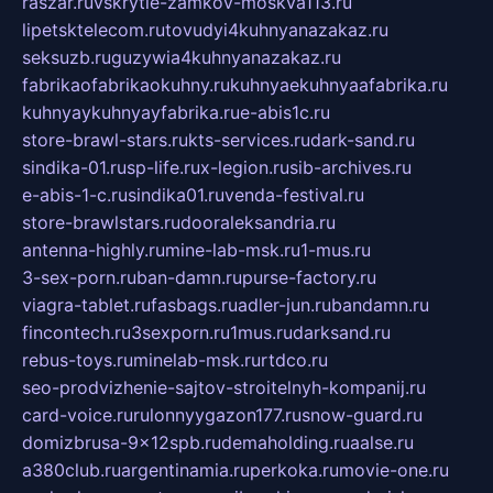
raszar.ru
vskrytie-zamkov-moskva113.ru
lipetsktelecom.ru
tovudyi4kuhnyanazakaz.ru
seksuzb.ru
guzywia4kuhnyanazakaz.ru
fabrikaofabrikaokuhny.ru
kuhnyaekuhnyaafabrika.ru
kuhnyaykuhnyayfabrika.ru
e-abis1c.ru
store-brawl-stars.ru
kts-services.ru
dark-sand.ru
sindika-01.ru
sp-life.ru
x-legion.ru
sib-archives.ru
e-abis-1-c.ru
sindika01.ru
venda-festival.ru
store-brawlstars.ru
dooraleksandria.ru
antenna-highly.ru
mine-lab-msk.ru
1-mus.ru
3-sex-porn.ru
ban-damn.ru
purse-factory.ru
viagra-tablet.ru
fasbags.ru
adler-jun.ru
bandamn.ru
fincontech.ru
3sexporn.ru
1mus.ru
darksand.ru
rebus-toys.ru
minelab-msk.ru
rtdco.ru
seo-prodvizhenie-sajtov-stroitelnyh-kompanij.ru
card-voice.ru
rulonnyygazon177.ru
snow-guard.ru
domizbrusa-9x12spb.ru
demaholding.ru
aalse.ru
a380club.ru
argentinamia.ru
perkoka.ru
movie-one.ru