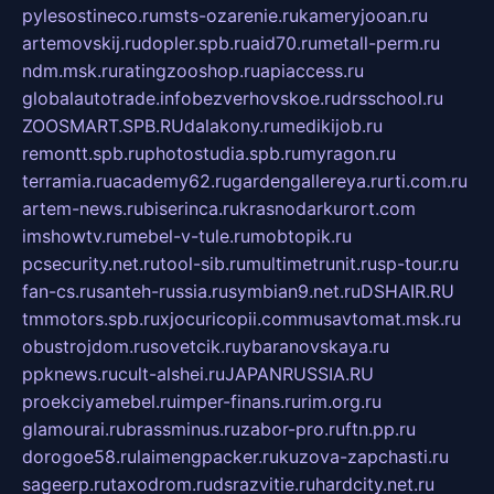
pylesostineco.ru
msts-ozarenie.ru
kameryjooan.ru
artemovskij.ru
dopler.spb.ru
aid70.ru
metall-perm.ru
ndm.msk.ru
ratingzooshop.ru
apiaccess.ru
globalautotrade.info
bezverhovskoe.ru
drsschool.ru
ZOOSMART.SPB.RU
dalakony.ru
medikijob.ru
remontt.spb.ru
photostudia.spb.ru
myragon.ru
terramia.ru
academy62.ru
gardengallereya.ru
rti.com.ru
artem-news.ru
biserinca.ru
krasnodarkurort.com
imshowtv.ru
mebel-v-tule.ru
mobtopik.ru
pcsecurity.net.ru
tool-sib.ru
multimetrunit.ru
sp-tour.ru
fan-cs.ru
santeh-russia.ru
symbian9.net.ru
DSHAIR.RU
tmmotors.spb.ru
xjocuricopii.com
musavtomat.msk.ru
obustrojdom.ru
sovetcik.ru
ybaranovskaya.ru
ppknews.ru
cult-alshei.ru
JAPANRUSSIA.RU
proekciyamebel.ru
imper-finans.ru
rim.org.ru
glamourai.ru
brassminus.ru
zabor-pro.ru
ftn.pp.ru
dorogoe58.ru
laimengpacker.ru
kuzova-zapchasti.ru
sageerp.ru
taxodrom.ru
dsrazvitie.ru
hardcity.net.ru