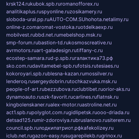
krsk124.ru
kubok.spb.ru
romanofforex.ru
analitikaplus.ru
spyonline.ru
zosikamery.ru
sloboda-ural.pp.ru
AUTO-COM.SU
hohota.net
alimy.ru
online-z.com
aromat-vostoka.ru
otdelkaexp.ru
mobilvest.ru
bbd.net.ru
mebelshop.msk.ru
smp-forum.ru
bastion-td.ru
kosmoscreative.ru
avrmotors.ru
art-galadesign.ru
tiffany-c.ru
ecostep-samara.ru
d-p.spb.ru
галактика73.рф
sko.com.ru
davitamebel-spb.ru
fotsis.ru
tesiaes.ru
kokoroyari.spb.ru
blesna-kazan.ru
mossilver.ru
lenderoq.ru
sergeydobrin.ru
tochkazvuka.msk.ru
people-of-art.ru
bezzubova.ru
clubtibet.ru
orior-aks.ru
dynamoauto.ru
szk-favorit.ru
carlines.ru
flatnsk.ru
kingbolenskaner.ru
alex-motor.ru
astroline.net.ru
act1.spb.ru
polyglot.com.ru
gidlipetsk.ru
ooo-driada.ru
detsad125.ru
mir-zdoroviya.ru
bruslanovo.ru
siterem.ru
council.spb.ru
лодкипатриот.рф
kafekolizey.ru
iclub.net.ru
gazon-easy.ru
sugarepilekb.ru
grinox.ru