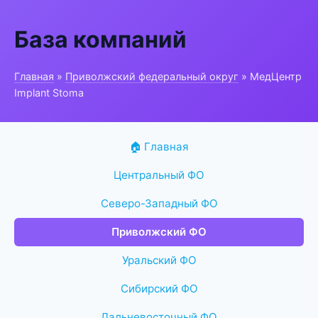
База компаний
Главная
»
Приволжский федеральный округ
» МедЦентр
Implant Stoma
🏠 Главная
Центральный ФО
Северо-Западный ФО
Приволжский ФО
Уральский ФО
Сибирский ФО
Дальневосточный ФО