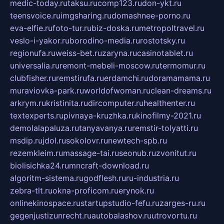
medic-today.ru
taksu.ru
comp123.ru
don-ykt.ru
teensvoice.ru
imgsharing.ru
domashnee-porno.ru
eva-elfie.ru
foto-tur.ru
biz-doska.ru
metropoltravel.ru
veslo-i-yakor.ru
borodino-media.ru
rostotsky.ru
regionufa.ru
weiss-bet.ru
zaryna.ru
casinotablet.ru
universalia.ru
remont-mebeli-moscow.ru
termomur.ru
clubfisher.ru
remstirufa.ru
erdamchi.ru
doramamama.ru
muraviovka-park.ru
worldofwoman.ru
clean-dreams.ru
arkrym.ru
kristinita.ru
dircomputer.ru
healthenter.ru
textexperts.ru
pivnaya-kruzhka.ru
kinofilmy-2021.ru
demolalapaluza.ru
tanyavanya.ru
remstir-tolyatti.ru
msdip.ru
jdol.ru
sokolovr.ru
newtech-spb.ru
rezemkleim.ru
massage-tai.ru
seonub.ru
zvonitut.ru
biolisichka24.ru
mncraft-download.ru
algoritm-sistema.ru
godflesh.ru
ru-industria.ru
zebra-tlt.ru
okna-proficom.ru
erynok.ru
onlinekinospace.ru
startupstudio-fefu.ru
zarges-ru.ru
gegenjustizunrecht.ru
autobalashov.ru
utrovortu.ru