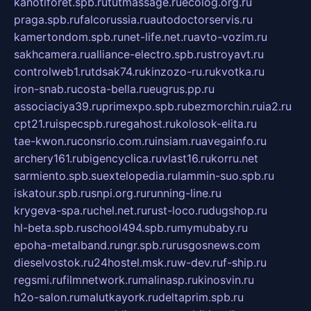
kanotiforet.spb.ru
tutmassage.ru
ecolog.org.ru
praga.spb.ru
falcorussia.ru
autodoctorservis.ru
kamertondom.spb.ru
net-life.net.ru
avto-vozim.ru
sakhcamera.ru
alliance-electro.spb.ru
stroyavt.ru
controlweb1.ru
tdsak74.ru
kinzozo-ru.ru
kvotka.ru
iron-snab.ru
costa-bella.ru
eugrus.pp.ru
associaciya39.ru
primexpo.spb.ru
bezmorchin.ru
ia2.ru
cpt21.ru
ispecspb.ru
regahost.ru
kolosok-elita.ru
tae-kwon.ru
consrio.com.ru
insiam.ru
avegainfo.ru
archery161.ru
bigencyclica.ru
vlast16.ru
korru.net
sarmiento.spb.su
extelopedia.ru
lammin-suo.spb.ru
iskatour.spb.ru
snpi.org.ru
running-line.ru
krygeva-spa.ru
chel.net.ru
rust-loco.ru
dugshop.ru
hl-beta.spb.ru
school494.spb.ru
mymubaby.ru
epoha-metalband.ru
ngr.spb.ru
rusgosnews.com
dieselvostok.ru
24hostel.msk.ru
w-dev.ru
f-ship.ru
regsmi.ru
filmnetwork.ru
malinasp.ru
kinosvin.ru
h2o-salon.ru
malutkayork.ru
deltaprim.spb.ru