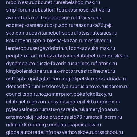
mobilvest.ru
bbd.net.ru
mebelshop.msk.ru
smp-forum.ru
bastion-td.ru
kosmoscreative.ru
avrmotors.ru
art-galadesign.ru
tiffany-c.ru
ecostep-samara.ru
d-p.spb.ru
галактика73.рф
sko.com.ru
davitamebel-spb.ru
fotsis.ru
tesiaes.ru
kokoroyari.spb.ru
blesna-kazan.ru
mossilver.ru
lenderoq.ru
sergeydobrin.ru
tochkazvuka.msk.ru
people-of-art.ru
bezzubova.ru
clubtibet.ru
orior-aks.ru
dynamoauto.ru
szk-favorit.ru
carlines.ru
flatnsk.ru
kingbolenskaner.ru
alex-motor.ru
astroline.net.ru
act1.spb.ru
polyglot.com.ru
gidlipetsk.ru
ooo-driada.ru
detsad125.ru
mir-zdoroviya.ru
bruslanovo.ru
siterem.ru
council.spb.ru
лодкипатриот.рф
kafekolizey.ru
iclub.net.ru
gazon-easy.ru
sugarepilekb.ru
grinox.ru
pylesostineco.ru
msts-ozarenie.ru
kameryjooan.ru
artemovskij.ru
dopler.spb.ru
aid70.ru
metall-perm.ru
ndm.msk.ru
ratingzooshop.ru
apiaccess.ru
globalautotrade.info
bezverhovskoe.ru
drsschool.ru