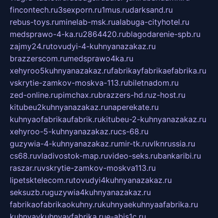
fincontech.ru
3sexporn.ru
1mus.ru
darksand.ru
rebus-toys.ru
minelab-msk.ru
alabuga-cityhotel.ru
medsprawo-4-ka.ru
2864420.ru
blagodarenie-spb.ru
zajmy24.ru
tovudyi-4-kuhnyanazakaz.ru
brazzerscom.ru
medsprawo4ka.ru
xehyroo5kuhnyanazakaz.ru
fabrikayfabrikaefabrika.ru
vskrytie-zamkov-moskva-113.ru
biletnadom.ru
zed-online.ru
pimchax.ru
brazzers-hd.ru
z-host.ru
kitubeu2kuhnyanazakaz.ru
naperekate.ru
kuhnyaofabrikaufabrik.ru
kitubeu-2-kuhnyanazakaz.ru
xehyroo-5-kuhnyanazakaz.ru
cs-68.ru
guzywia-4-kuhnyanazakaz.ru
mir-tk.ru
vlknrussia.ru
cs68.ru
vladivostok-map.ru
video-seks.ru
bankaribi.ru
raszar.ru
vskrytie-zamkov-moskva113.ru
lipetsktelecom.ru
tovudyi4kuhnyanazakaz.ru
seksuzb.ru
guzywia4kuhnyanazakaz.ru
fabrikaofabrikaokuhny.ru
kuhnyaekuhnyaafabrika.ru
kuhnyaykuhnyayfabrika.ru
e-abis1c.ru