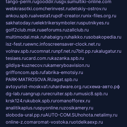
tango-perm.ru
gooddir.ru
sgv.su
multiki-online.com
webkrasotki.com
cherinvest.ru
detskiy-ostrov.ru
ankou.spb.ru
alvesta1.ru
pdf-creator.ru
nix-files.org.ru
sakhatoday.ru
elektrikersymboler.ru
sputnikyes.ru
golf2club.msk.ru
aeforums.ru
zallclub.ru
multimodal.msk.ru
habaigry.ru
haikko.ru
sobakopedia.ru
isz-fest.ru
ewnc.info
screensaver-clock.net.ru
volnav.spb.ru
comnat.ru
npf.net.ru
7bit.pp.ru
kalugatur.ru
tesiaes.ru
card.com.ru
kazanka.spb.ru
gildiya-kuznecov.ru
kameryboavision.ru
griffoncom.spb.ru
fabrika-emotsiy.ru
PARK-MATROSOVA.RU
agat.spb.ru
avtoyurist-moskva1.ru
hardware.org.ru
схема-авто.рф
dg-lab.ru
angrup.ru
recruiter.spb.ru
music8.spb.ru
krsk124.ru
kubok.spb.ru
romanofforex.ru
analitikaplus.ru
spyonline.ru
zosikamery.ru
sloboda-ural.pp.ru
AUTO-COM.SU
hohota.net
alimy.ru
online-z.com
aromat-vostoka.ru
otdelkaexp.ru