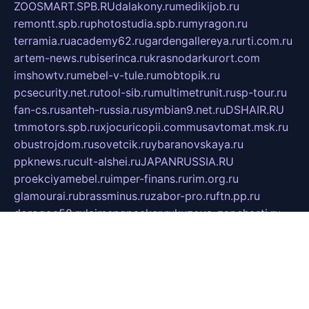
ZOOSMART.SPB.RU
dalakony.ru
medikijob.ru
remontt.spb.ru
photostudia.spb.ru
myragon.ru
terramia.ru
academy62.ru
gardengallereya.ru
rti.com.ru
artem-news.ru
biserinca.ru
krasnodarkurort.com
imshowtv.ru
mebel-v-tule.ru
mobtopik.ru
pcsecurity.net.ru
tool-sib.ru
multimetrunit.ru
sp-tour.ru
fan-cs.ru
santeh-russia.ru
symbian9.net.ru
DSHAIR.RU
tmmotors.spb.ru
xjocuricopii.com
musavtomat.msk.ru
obustrojdom.ru
sovetcik.ru
ybaranovskaya.ru
ppknews.ru
cult-alshei.ru
JAPANRUSSIA.RU
proekciyamebel.ru
imper-finans.ru
rim.org.ru
glamourai.ru
brassminus.ru
zabor-pro.ru
ftn.pp.ru
dorogoe58.ru
laimengpacker.ru
kuzova-zapchasti.ru
sageerp.ru
taxodrom.ru
dsrazvitie.ru
hardcity.net.ru
ratinghomegames.ru
topservice25.ru
gubernyan.ru
gtglasslined.ru
ii4.ru
tssport.spb.ru
andorra24.com
blackwallstreet.ru
oboimos.ru
optim-doors.com.ru
ikuch.ru
nycr.org.ru
npa21.ru
vremya-ch.spb.ru