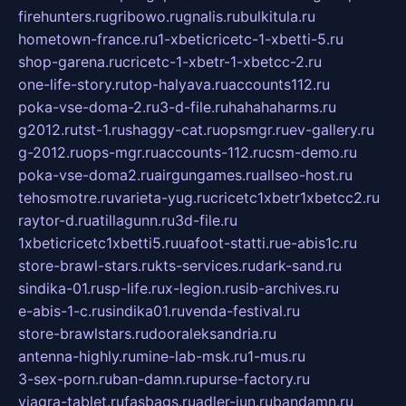
firehunters.ru
gribowo.ru
gnalis.ru
bulkitula.ru
hometown-france.ru
1-xbeticricetc-1-xbetti-5.ru
shop-garena.ru
cricetc-1-xbetr-1-xbetcc-2.ru
one-life-story.ru
top-halyava.ru
accounts112.ru
poka-vse-doma-2.ru
3-d-file.ru
hahahaharms.ru
g2012.ru
tst-1.ru
shaggy-cat.ru
opsmgr.ru
ev-gallery.ru
g-2012.ru
ops-mgr.ru
accounts-112.ru
csm-demo.ru
poka-vse-doma2.ru
airgungames.ru
allseo-host.ru
tehosmotre.ru
varieta-yug.ru
cricetc1xbetr1xbetcc2.ru
raytor-d.ru
atillagunn.ru
3d-file.ru
1xbeticricetc1xbetti5.ru
uafoot-statti.ru
e-abis1c.ru
store-brawl-stars.ru
kts-services.ru
dark-sand.ru
sindika-01.ru
sp-life.ru
x-legion.ru
sib-archives.ru
e-abis-1-c.ru
sindika01.ru
venda-festival.ru
store-brawlstars.ru
dooraleksandria.ru
antenna-highly.ru
mine-lab-msk.ru
1-mus.ru
3-sex-porn.ru
ban-damn.ru
purse-factory.ru
viagra-tablet.ru
fasbags.ru
adler-jun.ru
bandamn.ru