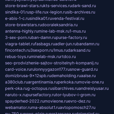
store-brawl-stars.ru
kts-services.ru
dark-sand.ru
sindika-01.ru
sp-life.ru
x-legion.ru
sib-archives.ru
e-abis-1-c.ru
sindika01.ru
venda-festival.ru
store-brawlstars.ru
dooraleksandria.ru
antenna-highly.ru
mine-lab-msk.ru
1-mus.ru
3-sex-porn.ru
ban-damn.ru
purse-factory.ru
viagra-tablet.ru
fasbags.ru
adler-jun.ru
bandamn.ru
fincontech.ru
3sexporn.ru
1mus.ru
darksand.ru
rebus-toys.ru
minelab-msk.ru
rtdco.ru
seo-prodvizhenie-sajtov-stroitelnyh-kompanij.ru
card-voice.ru
rulonnyygazon177.ru
snow-guard.ru
domizbrusa-9x12spb.ru
demaholding.ru
aalse.ru
a380club.ru
argentinamia.ru
perkoka.ru
movie-one.ru
perk-oka.ru
g-octopus.ru
sibarchives.ru
andreislyusar.ru
naruto-x.ru
pursefactory.ru
tor-lyubov-i-grom.ru
spayderhed-2022.ru
movieone.ru
evro-dez.ru
webamator.ru
ma-absolut1.ru
avtopomosch27.ru
nv-750.ru
news-plain.ru
nertansaga.ru
delanalad.ru