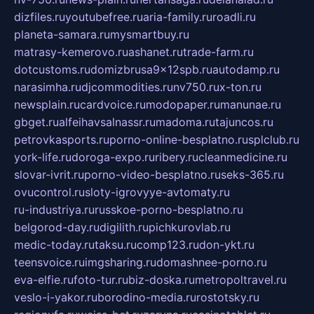
dizfiles.ru
youtubefree.ru
aria-family.ru
roadli.ru
planeta-samara.ru
mysmartbuy.ru
matrasy-kemerovo.ru
ashanet.ru
trade-farm.ru
dotcustoms.ru
domizbrusa9x12spb.ru
autodamp.ru
narasimha.ru
djcommodities.ru
nv750.ru
x-ton.ru
newsplain.ru
cardvoice.ru
modopaper.ru
manunae.ru
gbget.ru
alfeihavsalnassr.ru
madoma.ru
tajuncos.ru
petrovkasports.ru
porno-online-besplatno.ru
splclub.ru
york-life.ru
doroga-expo.ru
ribery.ru
cleanmedicine.ru
slovar-ivrit.ru
porno-video-besplatno.ru
seks-365.ru
ovucontrol.ru
sloty-igrovyye-avtomaty.ru
ru-industriya.ru
russkoe-porno-besplatno.ru
belgorod-day.ru
digilith.ru
pichkurovlab.ru
medic-today.ru
taksu.ru
comp123.ru
don-ykt.ru
teensvoice.ru
imgsharing.ru
domashnee-porno.ru
eva-elfie.ru
foto-tur.ru
biz-doska.ru
metropoltravel.ru
veslo-i-yakor.ru
borodino-media.ru
rostotsky.ru