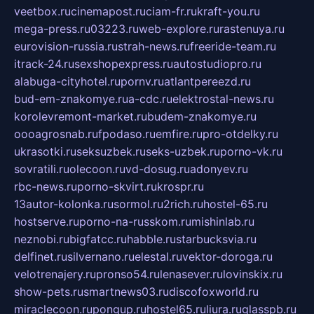
veetbox.ru
cinemapost.ru
ciam-fr.ru
kraft-you.ru
mega-press.ru
03223.ru
web-explore.ru
rastenuya.ru
eurovision-russia.ru
strah-news.ru
freeride-team.ru
itrack-24.ru
sexshopexpress.ru
autostudiopro.ru
alabuga-cityhotel.ru
pornv.ru
atlantpereezd.ru
bud-em-znakomye.ru
a-cdc.ru
elektrostal-news.ru
korolevremont-market.ru
budem-znakomye.ru
oooagrosnab.ru
fpodaso.ru
emfire.ru
pro-otdelky.ru
ukrasotki.ru
seksuzbek.ru
seks-uzbek.ru
porno-vk.ru
sovratili.ru
olecoon.ru
vd-dosug.ru
adonyev.ru
rbc-news.ru
porno-skvirt.ru
krospr.ru
13autor-kolonka.ru
sormol.ru
2rich.ru
hostel-65.ru
hostserve.ru
porno-na-russkom.ru
mishinlab.ru
neznobi.ru
bigfatcc.ru
habble.ru
starbucksvia.ru
delfinet.ru
silvernano.ru
elestal.ru
vektor-doroga.ru
velotrenajery.ru
pronso54.ru
lenasever.ru
lovinskix.ru
show-pets.ru
smartnews03.ru
discofoxworld.ru
miraclecoon.ru
pongup.ru
hostel65.ru
liura.ru
glasspb.ru