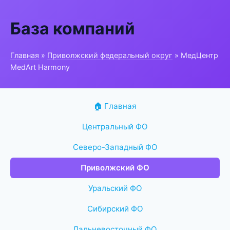
База компаний
Главная
»
Приволжский федеральный округ
» МедЦентр
MedArt Harmony
🏠 Главная
Центральный ФО
Северо-Западный ФО
Приволжский ФО
Уральский ФО
Сибирский ФО
Дальневосточный ФО