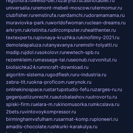
regionufa.ru
weiss-bet.ru
zaryna.ru
casinotablet.ru
universalia.ru
remont-mebeli-moscow.ru
termomur.ru
clubfisher.ru
remstirufa.ru
erdamchi.ru
doramamama.ru
muraviovka-park.ru
worldofwoman.ru
clean-dreams.ru
arkrym.ru
kristinita.ru
dircomputer.ru
healthenter.ru
textexperts.ru
pivnaya-kruzhka.ru
kinofilmy-2021.ru
demolalapaluza.ru
tanyavanya.ru
remstir-tolyatti.ru
msdip.ru
jdol.ru
sokolovr.ru
newtech-spb.ru
rezemkleim.ru
massage-tai.ru
seonub.ru
zvonitut.ru
biolisichka24.ru
mncraft-download.ru
algoritm-sistema.ru
godflesh.ru
ru-industria.ru
zebra-tlt.ru
okna-proficom.ru
erynok.ru
onlinekinospace.ru
startupstudio-fefu.ru
zarges-ru.ru
gegenjustizunrecht.ru
autobalashov.ru
utrovortu.ru
spiski-firm.ru
elara-m.ru
kinomusorka.ru
mkcslava.ru
2bets.ru
vintovoykompressor.ru
birminghamvsfulham.ru
sarmat-komp.ru
pioneeri.ru
amadis-chocolate.ru
shkurki-karakulya.ru