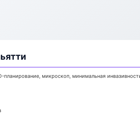
льятти
D-планирование, микроскоп, минимальная инвазивност
в