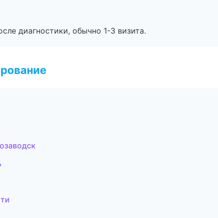
сле диагностики, обычно 1-3 визита.
ирование
розаводск
ь
тти