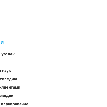
и
ми
 уголок
ы наук
ортопедию
 клиентами
скидки
 планирование