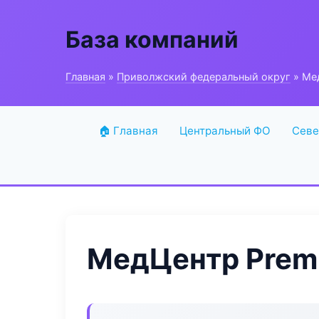
База компаний
Главная
»
Приволжский федеральный округ
» Мед
🏠 Главная
Центральный ФО
Севе
МедЦентр Premi