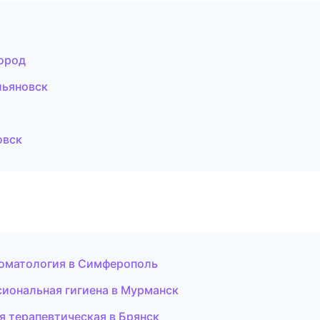
ород
льяновск
овск
стоматология в Симферополь
сиональная гигиена в Мурманск
я терапевтическая в Брянск