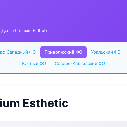
Центр Premium Esthetic
ро-Западный ФО
Приволжский ФО
Уральский ФО
Южный ФО
Северо-Кавказский ФО
um Esthetic