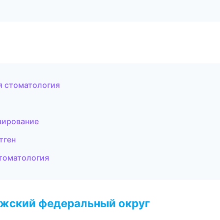
я стоматология
зирование
тген
стоматология
лжский федеральный округ