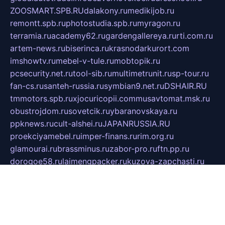
ZOOSMART.SPB.RU
dalakony.ru
medikijob.ru
remontt.spb.ru
photostudia.spb.ru
myragon.ru
terramia.ru
academy62.ru
gardengallereya.ru
rti.com.ru
artem-news.ru
biserinca.ru
krasnodarkurort.com
imshowtv.ru
mebel-v-tule.ru
mobtopik.ru
pcsecurity.net.ru
tool-sib.ru
multimetrunit.ru
sp-tour.ru
fan-cs.ru
santeh-russia.ru
symbian9.net.ru
DSHAIR.RU
tmmotors.spb.ru
xjocuricopii.com
musavtomat.msk.ru
obustrojdom.ru
sovetcik.ru
ybaranovskaya.ru
ppknews.ru
cult-alshei.ru
JAPANRUSSIA.RU
proekciyamebel.ru
imper-finans.ru
rim.org.ru
glamourai.ru
brassminus.ru
zabor-pro.ru
ftn.pp.ru
dorogoe58.ru
laimengpacker.ru
kuzova-zapchasti.ru
sageerp.ru
taxodrom.ru
dsrazvitie.ru
hardcity.net.ru
ratinghomegames.ru
topservice25.ru
gubernyan.ru
gtglasslined.ru
ii4.ru
tssport.spb.ru
andorra24.com
blackwallstreet.ru
oboimos.ru
optim-doors.com.ru
ikuch.ru
nycr.org.ru
npa21.ru
vremya-ch.spb.ru