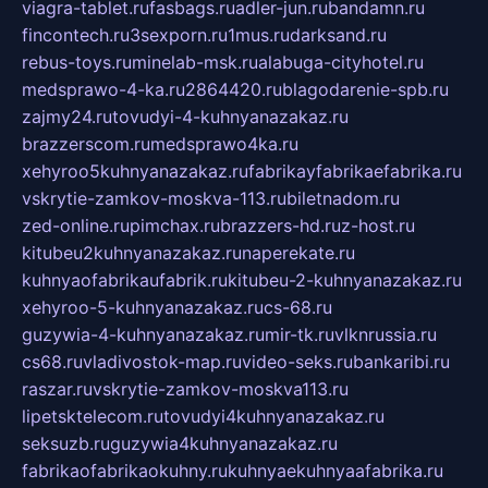
viagra-tablet.ru
fasbags.ru
adler-jun.ru
bandamn.ru
fincontech.ru
3sexporn.ru
1mus.ru
darksand.ru
rebus-toys.ru
minelab-msk.ru
alabuga-cityhotel.ru
medsprawo-4-ka.ru
2864420.ru
blagodarenie-spb.ru
zajmy24.ru
tovudyi-4-kuhnyanazakaz.ru
brazzerscom.ru
medsprawo4ka.ru
xehyroo5kuhnyanazakaz.ru
fabrikayfabrikaefabrika.ru
vskrytie-zamkov-moskva-113.ru
biletnadom.ru
zed-online.ru
pimchax.ru
brazzers-hd.ru
z-host.ru
kitubeu2kuhnyanazakaz.ru
naperekate.ru
kuhnyaofabrikaufabrik.ru
kitubeu-2-kuhnyanazakaz.ru
xehyroo-5-kuhnyanazakaz.ru
cs-68.ru
guzywia-4-kuhnyanazakaz.ru
mir-tk.ru
vlknrussia.ru
cs68.ru
vladivostok-map.ru
video-seks.ru
bankaribi.ru
raszar.ru
vskrytie-zamkov-moskva113.ru
lipetsktelecom.ru
tovudyi4kuhnyanazakaz.ru
seksuzb.ru
guzywia4kuhnyanazakaz.ru
fabrikaofabrikaokuhny.ru
kuhnyaekuhnyaafabrika.ru