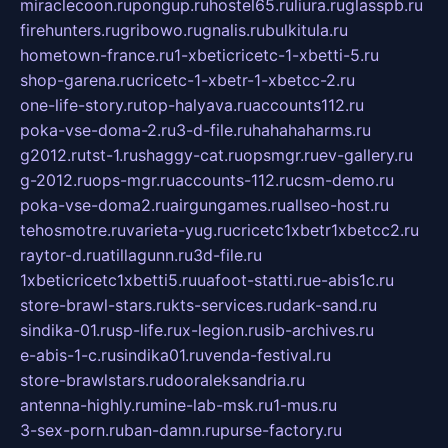
miraclecoon.ru
pongup.ru
hostel65.ru
liura.ru
glasspb.ru
firehunters.ru
gribowo.ru
gnalis.ru
bulkitula.ru
hometown-france.ru
1-xbeticricetc-1-xbetti-5.ru
shop-garena.ru
cricetc-1-xbetr-1-xbetcc-2.ru
one-life-story.ru
top-halyava.ru
accounts112.ru
poka-vse-doma-2.ru
3-d-file.ru
hahahaharms.ru
g2012.ru
tst-1.ru
shaggy-cat.ru
opsmgr.ru
ev-gallery.ru
g-2012.ru
ops-mgr.ru
accounts-112.ru
csm-demo.ru
poka-vse-doma2.ru
airgungames.ru
allseo-host.ru
tehosmotre.ru
varieta-yug.ru
cricetc1xbetr1xbetcc2.ru
raytor-d.ru
atillagunn.ru
3d-file.ru
1xbeticricetc1xbetti5.ru
uafoot-statti.ru
e-abis1c.ru
store-brawl-stars.ru
kts-services.ru
dark-sand.ru
sindika-01.ru
sp-life.ru
x-legion.ru
sib-archives.ru
e-abis-1-c.ru
sindika01.ru
venda-festival.ru
store-brawlstars.ru
dooraleksandria.ru
antenna-highly.ru
mine-lab-msk.ru
1-mus.ru
3-sex-porn.ru
ban-damn.ru
purse-factory.ru