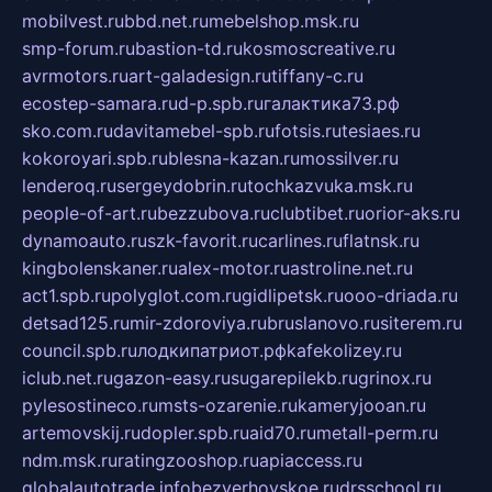
mobilvest.ru
bbd.net.ru
mebelshop.msk.ru
smp-forum.ru
bastion-td.ru
kosmoscreative.ru
avrmotors.ru
art-galadesign.ru
tiffany-c.ru
ecostep-samara.ru
d-p.spb.ru
галактика73.рф
sko.com.ru
davitamebel-spb.ru
fotsis.ru
tesiaes.ru
kokoroyari.spb.ru
blesna-kazan.ru
mossilver.ru
lenderoq.ru
sergeydobrin.ru
tochkazvuka.msk.ru
people-of-art.ru
bezzubova.ru
clubtibet.ru
orior-aks.ru
dynamoauto.ru
szk-favorit.ru
carlines.ru
flatnsk.ru
kingbolenskaner.ru
alex-motor.ru
astroline.net.ru
act1.spb.ru
polyglot.com.ru
gidlipetsk.ru
ooo-driada.ru
detsad125.ru
mir-zdoroviya.ru
bruslanovo.ru
siterem.ru
council.spb.ru
лодкипатриот.рф
kafekolizey.ru
iclub.net.ru
gazon-easy.ru
sugarepilekb.ru
grinox.ru
pylesostineco.ru
msts-ozarenie.ru
kameryjooan.ru
artemovskij.ru
dopler.spb.ru
aid70.ru
metall-perm.ru
ndm.msk.ru
ratingzooshop.ru
apiaccess.ru
globalautotrade.info
bezverhovskoe.ru
drsschool.ru