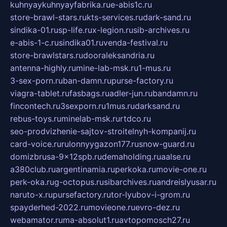
kuhnyaykuhnyayfabrika.ru
e-abis1c.ru
store-brawl-stars.ru
kts-services.ru
dark-sand.ru
sindika-01.ru
sp-life.ru
x-legion.ru
sib-archives.ru
e-abis-1-c.ru
sindika01.ru
venda-festival.ru
store-brawlstars.ru
dooraleksandria.ru
antenna-highly.ru
mine-lab-msk.ru
1-mus.ru
3-sex-porn.ru
ban-damn.ru
purse-factory.ru
viagra-tablet.ru
fasbags.ru
adler-jun.ru
bandamn.ru
fincontech.ru
3sexporn.ru
1mus.ru
darksand.ru
rebus-toys.ru
minelab-msk.ru
rtdco.ru
seo-prodvizhenie-sajtov-stroitelnyh-kompanij.ru
card-voice.ru
rulonnyygazon177.ru
snow-guard.ru
domizbrusa-9x12spb.ru
demaholding.ru
aalse.ru
a380club.ru
argentinamia.ru
perkoka.ru
movie-one.ru
perk-oka.ru
g-octopus.ru
sibarchives.ru
andreislyusar.ru
naruto-x.ru
pursefactory.ru
tor-lyubov-i-grom.ru
spayderhed-2022.ru
movieone.ru
evro-dez.ru
webamator.ru
ma-absolut1.ru
avtopomosch27.ru