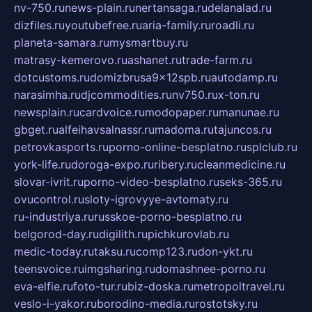
nv-750.ru
news-plain.ru
nertansaga.ru
delanalad.ru
dizfiles.ru
youtubefree.ru
aria-family.ru
roadli.ru
planeta-samara.ru
mysmartbuy.ru
matrasy-kemerovo.ru
ashanet.ru
trade-farm.ru
dotcustoms.ru
domizbrusa9x12spb.ru
autodamp.ru
narasimha.ru
djcommodities.ru
nv750.ru
x-ton.ru
newsplain.ru
cardvoice.ru
modopaper.ru
manunae.ru
gbget.ru
alfeihavsalnassr.ru
madoma.ru
tajuncos.ru
petrovkasports.ru
porno-online-besplatno.ru
splclub.ru
york-life.ru
doroga-expo.ru
ribery.ru
cleanmedicine.ru
slovar-ivrit.ru
porno-video-besplatno.ru
seks-365.ru
ovucontrol.ru
sloty-igrovyye-avtomaty.ru
ru-industriya.ru
russkoe-porno-besplatno.ru
belgorod-day.ru
digilith.ru
pichkurovlab.ru
medic-today.ru
taksu.ru
comp123.ru
don-ykt.ru
teensvoice.ru
imgsharing.ru
domashnee-porno.ru
eva-elfie.ru
foto-tur.ru
biz-doska.ru
metropoltravel.ru
veslo-i-yakor.ru
borodino-media.ru
rostotsky.ru