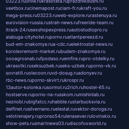
03223.ru
ufille.ru
krasotata.ru
prazdnikdushi.ru
veetbox.ru
cinemapost.ru
ciam-fr.ru
kraft-you.ru
mega-press.ru
03223.ru
web-explore.ru
rastenuya.ru
eurovision-russia.ru
strah-news.ru
freeride-team.ru
itrack-24.ru
sexshopexpress.ru
autostudiopro.ru
alabuga-cityhotel.ru
pornv.ru
atlantpereezd.ru
bud-em-znakomye.ru
a-cdc.ru
elektrostal-news.ru
korolevremont-market.ru
budem-znakomye.ru
oooagrosnab.ru
fpodaso.ru
emfire.ru
pro-otdelky.ru
ukrasotki.ru
seksuzbek.ru
seks-uzbek.ru
porno-vk.ru
sovratili.ru
olecoon.ru
vd-dosug.ru
adonyev.ru
rbc-news.ru
porno-skvirt.ru
krospr.ru
13autor-kolonka.ru
sormol.ru
2rich.ru
hostel-65.ru
hostserve.ru
porno-na-russkom.ru
mishinlab.ru
neznobi.ru
bigfatcc.ru
habble.ru
starbucksvia.ru
delfinet.ru
silvernano.ru
elestal.ru
vektor-doroga.ru
velotrenajery.ru
pronso54.ru
lenasever.ru
lovinskix.ru
show-pets.ru
smartnews03.ru
discofoxworld.ru