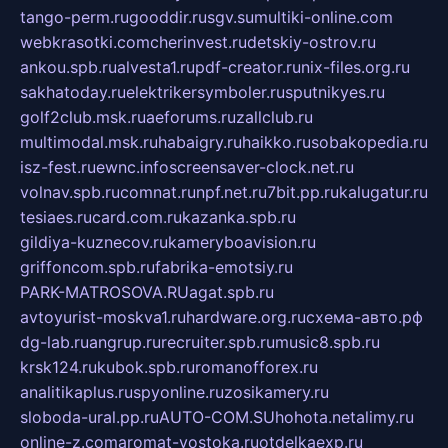
tango-perm.ru
gooddir.ru
sgv.su
multiki-online.com
webkrasotki.com
cherinvest.ru
detskiy-ostrov.ru
ankou.spb.ru
alvesta1.ru
pdf-creator.ru
nix-files.org.ru
sakhatoday.ru
elektrikersymboler.ru
sputnikyes.ru
golf2club.msk.ru
aeforums.ru
zallclub.ru
multimodal.msk.ru
habaigry.ru
haikko.ru
sobakopedia.ru
isz-fest.ru
ewnc.info
screensaver-clock.net.ru
volnav.spb.ru
comnat.ru
npf.net.ru
7bit.pp.ru
kalugatur.ru
tesiaes.ru
card.com.ru
kazanka.spb.ru
gildiya-kuznecov.ru
kameryboavision.ru
griffoncom.spb.ru
fabrika-emotsiy.ru
PARK-MATROSOVA.RU
agat.spb.ru
avtoyurist-moskva1.ru
hardware.org.ru
схема-авто.рф
dg-lab.ru
angrup.ru
recruiter.spb.ru
music8.spb.ru
krsk124.ru
kubok.spb.ru
romanofforex.ru
analitikaplus.ru
spyonline.ru
zosikamery.ru
sloboda-ural.pp.ru
AUTO-COM.SU
hohota.net
alimy.ru
online-z.com
aromat-vostoka.ru
otdelkaexp.ru