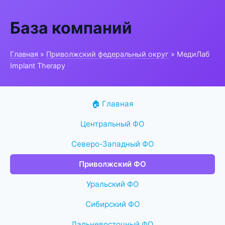
База компаний
Главная
»
Приволжский федеральный округ
» МедиЛаб
Implant Therapy
🏠 Главная
Центральный ФО
Северо-Западный ФО
Приволжский ФО
Уральский ФО
Сибирский ФО
Дальневосточный ФО