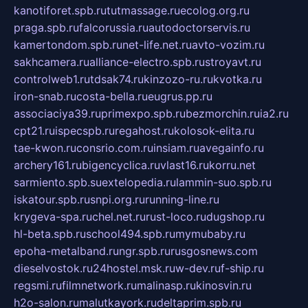
kanotiforet.spb.ru
tutmassage.ru
ecolog.org.ru
praga.spb.ru
falcorussia.ru
autodoctorservis.ru
kamertondom.spb.ru
net-life.net.ru
avto-vozim.ru
sakhcamera.ru
alliance-electro.spb.ru
stroyavt.ru
controlweb1.ru
tdsak74.ru
kinzozo-ru.ru
kvotka.ru
iron-snab.ru
costa-bella.ru
eugrus.pp.ru
associaciya39.ru
primexpo.spb.ru
bezmorchin.ru
ia2.ru
cpt21.ru
ispecspb.ru
regahost.ru
kolosok-elita.ru
tae-kwon.ru
consrio.com.ru
insiam.ru
avegainfo.ru
archery161.ru
bigencyclica.ru
vlast16.ru
korru.net
sarmiento.spb.su
extelopedia.ru
lammin-suo.spb.ru
iskatour.spb.ru
snpi.org.ru
running-line.ru
krygeva-spa.ru
chel.net.ru
rust-loco.ru
dugshop.ru
hl-beta.spb.ru
school494.spb.ru
mymubaby.ru
epoha-metalband.ru
ngr.spb.ru
rusgosnews.com
dieselvostok.ru
24hostel.msk.ru
w-dev.ru
f-ship.ru
regsmi.ru
filmnetwork.ru
malinasp.ru
kinosvin.ru
h2o-salon.ru
malutkayork.ru
deltaprim.spb.ru