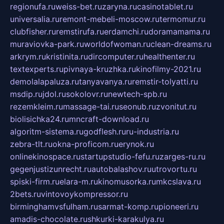
regionufa.ru
weiss-bet.ru
zaryna.ru
casinotablet.ru
universalia.ru
remont-mebeli-moscow.ru
termomur.ru
clubfisher.ru
remstirufa.ru
erdamchi.ru
doramamama.ru
muraviovka-park.ru
worldofwoman.ru
clean-dreams.ru
arkrym.ru
kristinita.ru
dircomputer.ru
healthenter.ru
textexperts.ru
pivnaya-kruzhka.ru
kinofilmy-2021.ru
demolalapaluza.ru
tanyavanya.ru
remstir-tolyatti.ru
msdip.ru
jdol.ru
sokolovr.ru
newtech-spb.ru
rezemkleim.ru
massage-tai.ru
seonub.ru
zvonitut.ru
biolisichka24.ru
mncraft-download.ru
algoritm-sistema.ru
godflesh.ru
ru-industria.ru
zebra-tlt.ru
okna-proficom.ru
erynok.ru
onlinekinospace.ru
startupstudio-fefu.ru
zarges-ru.ru
gegenjustizunrecht.ru
autobalashov.ru
utrovortu.ru
spiski-firm.ru
elara-m.ru
kinomusorka.ru
mkcslava.ru
2bets.ru
vintovoykompressor.ru
birminghamvsfulham.ru
sarmat-komp.ru
pioneeri.ru
amadis-chocolate.ru
shkurki-karakulya.ru