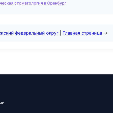
еская стоматология в Оренбург
лжский федеральный округ
|
Главная страница
→
сии