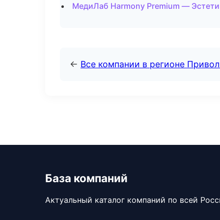
МедиЛаб Harmony Premium — Эстетич
←
Все компании в регионе Приво
База компаний
Актуальный каталог компаний по всей Рос