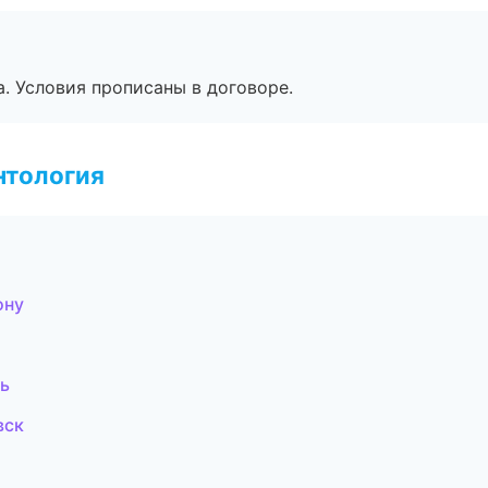
. Условия прописаны в договоре.
нтология
ону
ь
вск