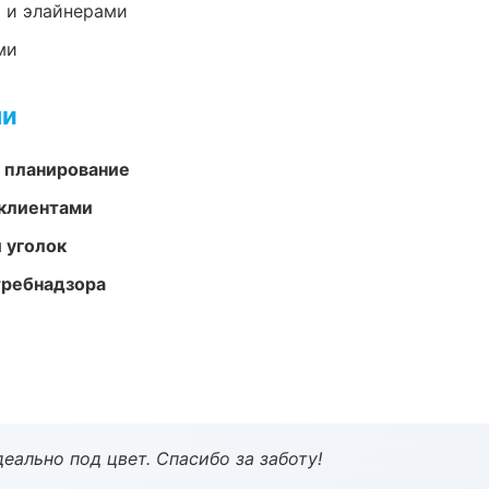
 и элайнерами
ми
ми
 планирование
 клиентами
 уголок
требнадзора
еально под цвет. Спасибо за заботу!