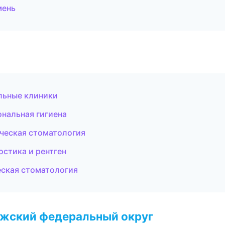
мень
льные клиники
ональная гигиена
ческая стоматология
остика и рентген
ская стоматология
лжский федеральный округ