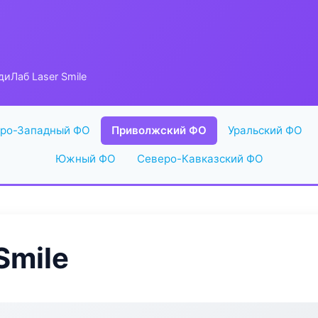
иЛаб Laser Smile
ро-Западный ФО
Приволжский ФО
Уральский ФО
Южный ФО
Северо-Кавказский ФО
Smile