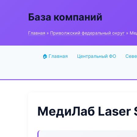
База компаний
Главная
»
Приволжский федеральный округ
» Мед
🏠 Главная
Центральный ФО
Севе
МедиЛаб Laser 