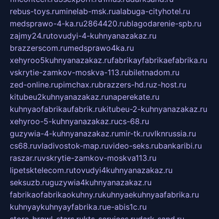
rebus-toys.ru
minelab-msk.ru
alabuga-cityhotel.ru
medsprawo-4-ka.ru
2864420.ru
blagodarenie-spb.ru
zajmy24.ru
tovudyi-4-kuhnyanazakaz.ru
brazzerscom.ru
medsprawo4ka.ru
xehyroo5kuhnyanazakaz.ru
fabrikayfabrikaefabrika.ru
vskrytie-zamkov-moskva-113.ru
biletnadom.ru
zed-online.ru
pimchax.ru
brazzers-hd.ru
z-host.ru
kitubeu2kuhnyanazakaz.ru
naperekate.ru
kuhnyaofabrikaufabrik.ru
kitubeu-2-kuhnyanazakaz.ru
xehyroo-5-kuhnyanazakaz.ru
cs-68.ru
guzywia-4-kuhnyanazakaz.ru
mir-tk.ru
vlknrussia.ru
cs68.ru
vladivostok-map.ru
video-seks.ru
bankaribi.ru
raszar.ru
vskrytie-zamkov-moskva113.ru
lipetsktelecom.ru
tovudyi4kuhnyanazakaz.ru
seksuzb.ru
guzywia4kuhnyanazakaz.ru
fabrikaofabrikaokuhny.ru
kuhnyaekuhnyaafabrika.ru
kuhnyaykuhnyayfabrika.ru
e-abis1c.ru