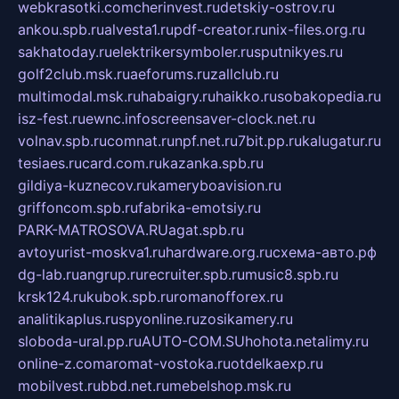
webkrasotki.com
cherinvest.ru
detskiy-ostrov.ru
ankou.spb.ru
alvesta1.ru
pdf-creator.ru
nix-files.org.ru
sakhatoday.ru
elektrikersymboler.ru
sputnikyes.ru
golf2club.msk.ru
aeforums.ru
zallclub.ru
multimodal.msk.ru
habaigry.ru
haikko.ru
sobakopedia.ru
isz-fest.ru
ewnc.info
screensaver-clock.net.ru
volnav.spb.ru
comnat.ru
npf.net.ru
7bit.pp.ru
kalugatur.ru
tesiaes.ru
card.com.ru
kazanka.spb.ru
gildiya-kuznecov.ru
kameryboavision.ru
griffoncom.spb.ru
fabrika-emotsiy.ru
PARK-MATROSOVA.RU
agat.spb.ru
avtoyurist-moskva1.ru
hardware.org.ru
схема-авто.рф
dg-lab.ru
angrup.ru
recruiter.spb.ru
music8.spb.ru
krsk124.ru
kubok.spb.ru
romanofforex.ru
analitikaplus.ru
spyonline.ru
zosikamery.ru
sloboda-ural.pp.ru
AUTO-COM.SU
hohota.net
alimy.ru
online-z.com
aromat-vostoka.ru
otdelkaexp.ru
mobilvest.ru
bbd.net.ru
mebelshop.msk.ru