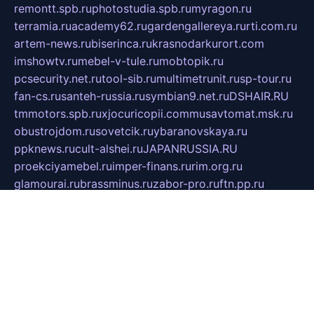
remontt.spb.ru
photostudia.spb.ru
myragon.ru
terramia.ru
academy62.ru
gardengallereya.ru
rti.com.ru
artem-news.ru
biserinca.ru
krasnodarkurort.com
imshowtv.ru
mebel-v-tule.ru
mobtopik.ru
pcsecurity.net.ru
tool-sib.ru
multimetrunit.ru
sp-tour.ru
fan-cs.ru
santeh-russia.ru
symbian9.net.ru
DSHAIR.RU
tmmotors.spb.ru
xjocuricopii.com
musavtomat.msk.ru
obustrojdom.ru
sovetcik.ru
ybaranovskaya.ru
ppknews.ru
cult-alshei.ru
JAPANRUSSIA.RU
proekciyamebel.ru
imper-finans.ru
rim.org.ru
glamourai.ru
brassminus.ru
zabor-pro.ru
ftn.pp.ru
dorogoe58.ru
laimengpacker.ru
kuzova-zapchasti.ru
sageerp.ru
taxodrom.ru
dsrazvitie.ru
hardcity.net.ru
ratinghomegames.ru
topservice25.ru
gubernyan.ru
gtglasslined.ru
ii4.ru
tssport.spb.ru
andorra24.com
blackwallstreet.ru
oboimos.ru
optim-doors.com.ru
ikuch.ru
nycr.org.ru
npa21.ru
vremya-ch.spb.ru
desert000.ru
ivtorgi.ru
ifiori.ru
catalog-statei.ru