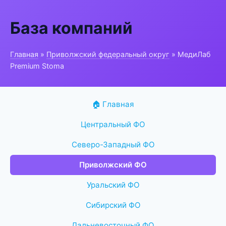
База компаний
Главная
»
Приволжский федеральный округ
» МедиЛаб
Premium Stoma
🏠 Главная
Центральный ФО
Северо-Западный ФО
Приволжский ФО
Уральский ФО
Сибирский ФО
Дальневосточный ФО