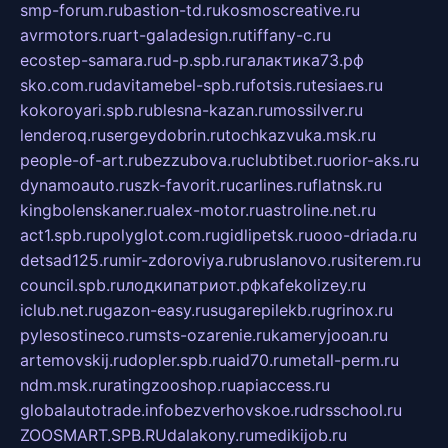
smp-forum.ru
bastion-td.ru
kosmoscreative.ru
avrmotors.ru
art-galadesign.ru
tiffany-c.ru
ecostep-samara.ru
d-p.spb.ru
галактика73.рф
sko.com.ru
davitamebel-spb.ru
fotsis.ru
tesiaes.ru
kokoroyari.spb.ru
blesna-kazan.ru
mossilver.ru
lenderoq.ru
sergeydobrin.ru
tochkazvuka.msk.ru
people-of-art.ru
bezzubova.ru
clubtibet.ru
orior-aks.ru
dynamoauto.ru
szk-favorit.ru
carlines.ru
flatnsk.ru
kingbolenskaner.ru
alex-motor.ru
astroline.net.ru
act1.spb.ru
polyglot.com.ru
gidlipetsk.ru
ooo-driada.ru
detsad125.ru
mir-zdoroviya.ru
bruslanovo.ru
siterem.ru
council.spb.ru
лодкипатриот.рф
kafekolizey.ru
iclub.net.ru
gazon-easy.ru
sugarepilekb.ru
grinox.ru
pylesostineco.ru
msts-ozarenie.ru
kameryjooan.ru
artemovskij.ru
dopler.spb.ru
aid70.ru
metall-perm.ru
ndm.msk.ru
ratingzooshop.ru
apiaccess.ru
globalautotrade.info
bezverhovskoe.ru
drsschool.ru
ZOOSMART.SPB.RU
dalakony.ru
medikijob.ru