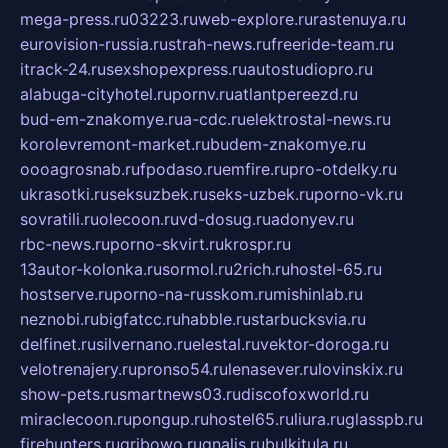
mega-press.ru
03223.ru
web-explore.ru
rastenuya.ru
eurovision-russia.ru
strah-news.ru
freeride-team.ru
itrack-24.ru
sexshopexpress.ru
autostudiopro.ru
alabuga-cityhotel.ru
pornv.ru
atlantpereezd.ru
bud-em-znakomye.ru
a-cdc.ru
elektrostal-news.ru
korolevremont-market.ru
budem-znakomye.ru
oooagrosnab.ru
fpodaso.ru
emfire.ru
pro-otdelky.ru
ukrasotki.ru
seksuzbek.ru
seks-uzbek.ru
porno-vk.ru
sovratili.ru
olecoon.ru
vd-dosug.ru
adonyev.ru
rbc-news.ru
porno-skvirt.ru
krospr.ru
13autor-kolonka.ru
sormol.ru
2rich.ru
hostel-65.ru
hostserve.ru
porno-na-russkom.ru
mishinlab.ru
neznobi.ru
bigfatcc.ru
habble.ru
starbucksvia.ru
delfinet.ru
silvernano.ru
elestal.ru
vektor-doroga.ru
velotrenajery.ru
pronso54.ru
lenasever.ru
lovinskix.ru
show-pets.ru
smartnews03.ru
discofoxworld.ru
miraclecoon.ru
pongup.ru
hostel65.ru
liura.ru
glasspb.ru
firehunters.ru
gribowo.ru
gnalis.ru
bulkitula.ru