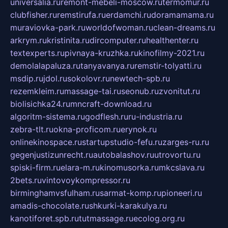
universalia.ru
remont-mebeli-moscow.ru
termomur.ru
clubfisher.ru
remstirufa.ru
erdamchi.ru
doramamama.ru
muraviovka-park.ru
worldofwoman.ru
clean-dreams.ru
arkrym.ru
kristinita.ru
dircomputer.ru
healthenter.ru
textexperts.ru
pivnaya-kruzhka.ru
kinofilmy-2021.ru
demolalapaluza.ru
tanyavanya.ru
remstir-tolyatti.ru
msdip.ru
jdol.ru
sokolovr.ru
newtech-spb.ru
rezemkleim.ru
massage-tai.ru
seonub.ru
zvonitut.ru
biolisichka24.ru
mncraft-download.ru
algoritm-sistema.ru
godflesh.ru
ru-industria.ru
zebra-tlt.ru
okna-proficom.ru
erynok.ru
onlinekinospace.ru
startupstudio-fefu.ru
zarges-ru.ru
gegenjustizunrecht.ru
autobalashov.ru
utrovortu.ru
spiski-firm.ru
elara-m.ru
kinomusorka.ru
mkcslava.ru
2bets.ru
vintovoykompressor.ru
birminghamvsfulham.ru
sarmat-komp.ru
pioneeri.ru
amadis-chocolate.ru
shkurki-karakulya.ru
kanotiforet.spb.ru
tutmassage.ru
ecolog.org.ru