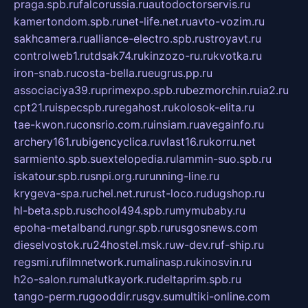
praga.spb.ru
falcorussia.ru
autodoctorservis.ru
kamertondom.spb.ru
net-life.net.ru
avto-vozim.ru
sakhcamera.ru
alliance-electro.spb.ru
stroyavt.ru
controlweb1.ru
tdsak74.ru
kinzozo-ru.ru
kvotka.ru
iron-snab.ru
costa-bella.ru
eugrus.pp.ru
associaciya39.ru
primexpo.spb.ru
bezmorchin.ru
ia2.ru
cpt21.ru
ispecspb.ru
regahost.ru
kolosok-elita.ru
tae-kwon.ru
consrio.com.ru
insiam.ru
avegainfo.ru
archery161.ru
bigencyclica.ru
vlast16.ru
korru.net
sarmiento.spb.su
extelopedia.ru
lammin-suo.spb.ru
iskatour.spb.ru
snpi.org.ru
running-line.ru
krygeva-spa.ru
chel.net.ru
rust-loco.ru
dugshop.ru
hl-beta.spb.ru
school494.spb.ru
mymubaby.ru
epoha-metalband.ru
ngr.spb.ru
rusgosnews.com
dieselvostok.ru
24hostel.msk.ru
w-dev.ru
f-ship.ru
regsmi.ru
filmnetwork.ru
malinasp.ru
kinosvin.ru
h2o-salon.ru
malutkayork.ru
deltaprim.spb.ru
tango-perm.ru
gooddir.ru
sgv.su
multiki-online.com