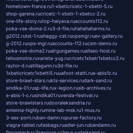
hometown-france.ru
1-xbeticricetc-1-xbetti-5.ru
shop-garena.ru
cricetc-1-xbetr-1-xbetcc-2.ru
one-life-story.ru
top-halyava.ru
accounts112.ru
poka-vse-doma-2.ru
3-d-file.ru
hahahaharms.ru
g2012.ru
tst-1.ru
shaggy-cat.ru
opsmgr.ru
ev-gallery.ru
g-2012.ru
ops-mgr.ru
accounts-112.ru
csm-demo.ru
poka-vse-doma2.ru
airgungames.ru
allseo-host.ru
tehosmotre.ru
varieta-yug.ru
cricetc1xbetr1xbetcc2.ru
raytor-d.ru
atillagunn.ru
3d-file.ru
1xbeticricetc1xbetti5.ru
uafoot-statti.ru
e-abis1c.ru
store-brawl-stars.ru
kts-services.ru
dark-sand.ru
sindika-01.ru
sp-life.ru
x-legion.ru
sib-archives.ru
e-abis-1-c.ru
sindika01.ru
venda-festival.ru
store-brawlstars.ru
dooraleksandria.ru
antenna-highly.ru
mine-lab-msk.ru
1-mus.ru
3-sex-porn.ru
ban-damn.ru
purse-factory.ru
viagra-tablet.ru
fasbags.ru
adler-jun.ru
bandamn.ru
fincontech.ru
3sexporn.ru
1mus.ru
darksand.ru