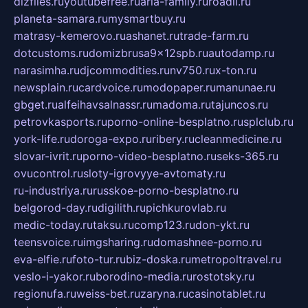
dizfiles.ru
youtubefree.ru
aria-family.ru
roadli.ru
planeta-samara.ru
mysmartbuy.ru
matrasy-kemerovo.ru
ashanet.ru
trade-farm.ru
dotcustoms.ru
domizbrusa9x12spb.ru
autodamp.ru
narasimha.ru
djcommodities.ru
nv750.ru
x-ton.ru
newsplain.ru
cardvoice.ru
modopaper.ru
manunae.ru
gbget.ru
alfeihavsalnassr.ru
madoma.ru
tajuncos.ru
petrovkasports.ru
porno-online-besplatno.ru
splclub.ru
york-life.ru
doroga-expo.ru
ribery.ru
cleanmedicine.ru
slovar-ivrit.ru
porno-video-besplatno.ru
seks-365.ru
ovucontrol.ru
sloty-igrovyye-avtomaty.ru
ru-industriya.ru
russkoe-porno-besplatno.ru
belgorod-day.ru
digilith.ru
pichkurovlab.ru
medic-today.ru
taksu.ru
comp123.ru
don-ykt.ru
teensvoice.ru
imgsharing.ru
domashnee-porno.ru
eva-elfie.ru
foto-tur.ru
biz-doska.ru
metropoltravel.ru
veslo-i-yakor.ru
borodino-media.ru
rostotsky.ru
regionufa.ru
weiss-bet.ru
zaryna.ru
casinotablet.ru