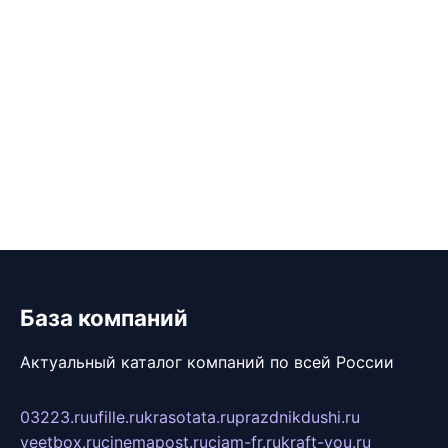
База компаний
Актуальный каталог компаний по всей России
03223.ru
ufille.ru
krasotata.ru
prazdnikdushi.ru
veetbox.ru
cinemapost.ru
ciam-fr.ru
kraft-you.ru