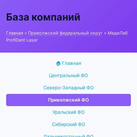
База компаний
Главная
»
Приволжский федеральный округ
» МедиЛаб
ProfiDent Laser
🏠 Главная
Центральный ФО
Северо-Западный ФО
Приволжский ФО
Уральский ФО
Сибирский ФО
Дальневосточный ФО