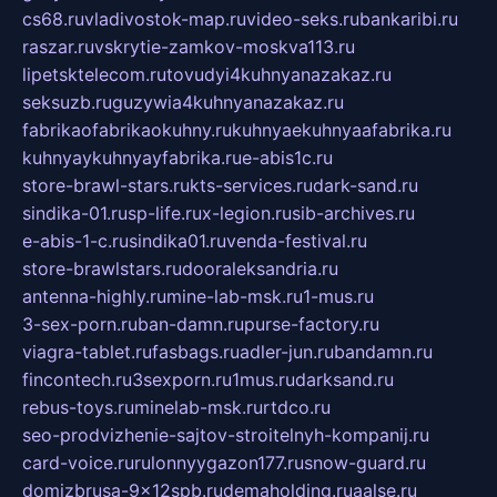
cs68.ru
vladivostok-map.ru
video-seks.ru
bankaribi.ru
raszar.ru
vskrytie-zamkov-moskva113.ru
lipetsktelecom.ru
tovudyi4kuhnyanazakaz.ru
seksuzb.ru
guzywia4kuhnyanazakaz.ru
fabrikaofabrikaokuhny.ru
kuhnyaekuhnyaafabrika.ru
kuhnyaykuhnyayfabrika.ru
e-abis1c.ru
store-brawl-stars.ru
kts-services.ru
dark-sand.ru
sindika-01.ru
sp-life.ru
x-legion.ru
sib-archives.ru
e-abis-1-c.ru
sindika01.ru
venda-festival.ru
store-brawlstars.ru
dooraleksandria.ru
antenna-highly.ru
mine-lab-msk.ru
1-mus.ru
3-sex-porn.ru
ban-damn.ru
purse-factory.ru
viagra-tablet.ru
fasbags.ru
adler-jun.ru
bandamn.ru
fincontech.ru
3sexporn.ru
1mus.ru
darksand.ru
rebus-toys.ru
minelab-msk.ru
rtdco.ru
seo-prodvizhenie-sajtov-stroitelnyh-kompanij.ru
card-voice.ru
rulonnyygazon177.ru
snow-guard.ru
domizbrusa-9x12spb.ru
demaholding.ru
aalse.ru