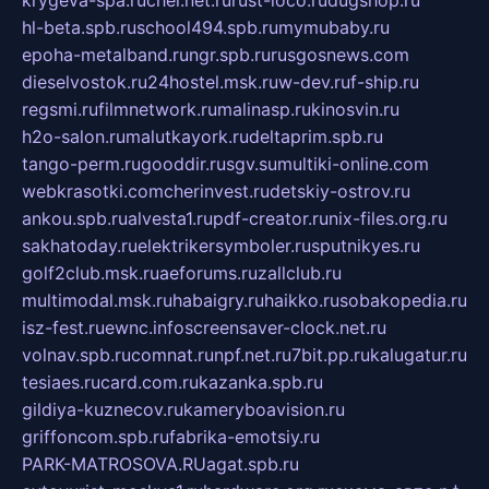
hl-beta.spb.ru
school494.spb.ru
mymubaby.ru
epoha-metalband.ru
ngr.spb.ru
rusgosnews.com
dieselvostok.ru
24hostel.msk.ru
w-dev.ru
f-ship.ru
regsmi.ru
filmnetwork.ru
malinasp.ru
kinosvin.ru
h2o-salon.ru
malutkayork.ru
deltaprim.spb.ru
tango-perm.ru
gooddir.ru
sgv.su
multiki-online.com
webkrasotki.com
cherinvest.ru
detskiy-ostrov.ru
ankou.spb.ru
alvesta1.ru
pdf-creator.ru
nix-files.org.ru
sakhatoday.ru
elektrikersymboler.ru
sputnikyes.ru
golf2club.msk.ru
aeforums.ru
zallclub.ru
multimodal.msk.ru
habaigry.ru
haikko.ru
sobakopedia.ru
isz-fest.ru
ewnc.info
screensaver-clock.net.ru
volnav.spb.ru
comnat.ru
npf.net.ru
7bit.pp.ru
kalugatur.ru
tesiaes.ru
card.com.ru
kazanka.spb.ru
gildiya-kuznecov.ru
kameryboavision.ru
griffoncom.spb.ru
fabrika-emotsiy.ru
PARK-MATROSOVA.RU
agat.spb.ru