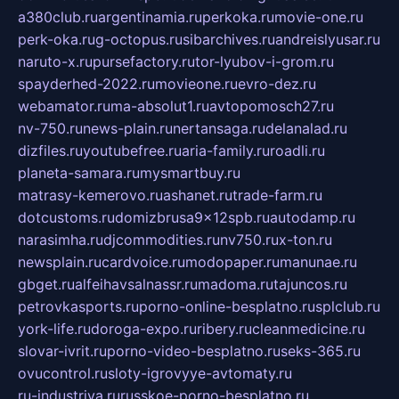
a380club.ru
argentinamia.ru
perkoka.ru
movie-one.ru
perk-oka.ru
g-octopus.ru
sibarchives.ru
andreislyusar.ru
naruto-x.ru
pursefactory.ru
tor-lyubov-i-grom.ru
spayderhed-2022.ru
movieone.ru
evro-dez.ru
webamator.ru
ma-absolut1.ru
avtopomosch27.ru
nv-750.ru
news-plain.ru
nertansaga.ru
delanalad.ru
dizfiles.ru
youtubefree.ru
aria-family.ru
roadli.ru
planeta-samara.ru
mysmartbuy.ru
matrasy-kemerovo.ru
ashanet.ru
trade-farm.ru
dotcustoms.ru
domizbrusa9x12spb.ru
autodamp.ru
narasimha.ru
djcommodities.ru
nv750.ru
x-ton.ru
newsplain.ru
cardvoice.ru
modopaper.ru
manunae.ru
gbget.ru
alfeihavsalnassr.ru
madoma.ru
tajuncos.ru
petrovkasports.ru
porno-online-besplatno.ru
splclub.ru
york-life.ru
doroga-expo.ru
ribery.ru
cleanmedicine.ru
slovar-ivrit.ru
porno-video-besplatno.ru
seks-365.ru
ovucontrol.ru
sloty-igrovyye-avtomaty.ru
ru-industriya.ru
russkoe-porno-besplatno.ru