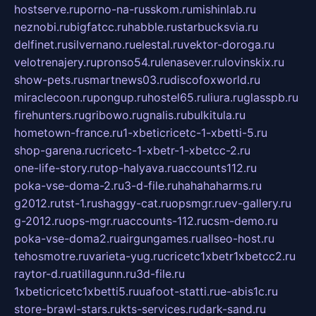
hostserve.ru
porno-na-russkom.ru
mishinlab.ru
neznobi.ru
bigfatcc.ru
habble.ru
starbucksvia.ru
delfinet.ru
silvernano.ru
elestal.ru
vektor-doroga.ru
velotrenajery.ru
pronso54.ru
lenasever.ru
lovinskix.ru
show-pets.ru
smartnews03.ru
discofoxworld.ru
miraclecoon.ru
pongup.ru
hostel65.ru
liura.ru
glasspb.ru
firehunters.ru
gribowo.ru
gnalis.ru
bulkitula.ru
hometown-france.ru
1-xbeticricetc-1-xbetti-5.ru
shop-garena.ru
cricetc-1-xbetr-1-xbetcc-2.ru
one-life-story.ru
top-halyava.ru
accounts112.ru
poka-vse-doma-2.ru
3-d-file.ru
hahahaharms.ru
g2012.ru
tst-1.ru
shaggy-cat.ru
opsmgr.ru
ev-gallery.ru
g-2012.ru
ops-mgr.ru
accounts-112.ru
csm-demo.ru
poka-vse-doma2.ru
airgungames.ru
allseo-host.ru
tehosmotre.ru
varieta-yug.ru
cricetc1xbetr1xbetcc2.ru
raytor-d.ru
atillagunn.ru
3d-file.ru
1xbeticricetc1xbetti5.ru
uafoot-statti.ru
e-abis1c.ru
store-brawl-stars.ru
kts-services.ru
dark-sand.ru