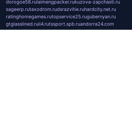
dorogoe58.ru
laimengpacker.ru
kuzova-zapchasti.ru
sageerp.ru
taxodrom.ru
dsrazvitie.ru
hardcity.net.ru
ratinghomegames.ru
topservice25.ru
gubernyan.ru
gtglasslined.ru
ii4.ru
tssport.spb.ru
andorra24.com
blackwallstreet.ru
oboimos.ru
optim-doors.com.ru
ikuch.ru
nycr.org.ru
npa21.ru
vremya-ch.spb.ru
desert000.ru
ivtorgi.ru
ifiori.ru
catalog-statei.ru
dcv.org.ru
spetsmaster174.ru
ipkameryhiseeu.ru
dum26.ru
ruspol.spb.ru
fr-opendp.ru
kam-solnyshko.ru
cheyenne-arapaho.ru
sevzapmetal.spb.ru
ted-lapidus.spb.ru
parasite-eliminator.ru
sigma-complete.ru
modernworld.ru
dama-moda.ru
eholot-group.ru
sk-nvkz.ru
DRONGOLD.RU
democratia2.ru
i-farmer.ru
mass-sport.org
jablonex.spb.ru
bookmess.ru
linkword.ru
refineua.com.ru
cs-spec.net.ru
altay-mebel.ru
DNK-THEATRE.RU
mechaniks.spb.ru
ipcamtechage.ru
skosta.ru
a-sun.ru
stroy-ldsp.ru
snowlands.org.ru