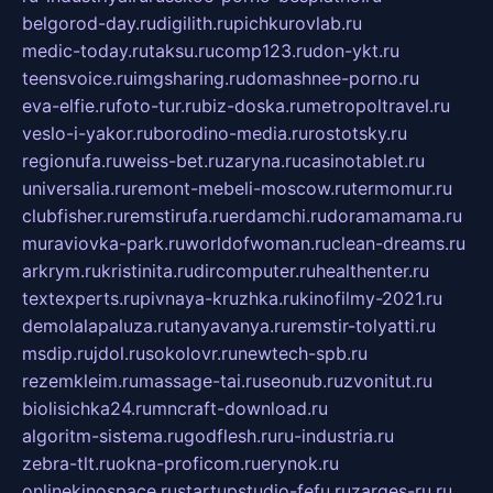
belgorod-day.ru
digilith.ru
pichkurovlab.ru
medic-today.ru
taksu.ru
comp123.ru
don-ykt.ru
teensvoice.ru
imgsharing.ru
domashnee-porno.ru
eva-elfie.ru
foto-tur.ru
biz-doska.ru
metropoltravel.ru
veslo-i-yakor.ru
borodino-media.ru
rostotsky.ru
regionufa.ru
weiss-bet.ru
zaryna.ru
casinotablet.ru
universalia.ru
remont-mebeli-moscow.ru
termomur.ru
clubfisher.ru
remstirufa.ru
erdamchi.ru
doramamama.ru
muraviovka-park.ru
worldofwoman.ru
clean-dreams.ru
arkrym.ru
kristinita.ru
dircomputer.ru
healthenter.ru
textexperts.ru
pivnaya-kruzhka.ru
kinofilmy-2021.ru
demolalapaluza.ru
tanyavanya.ru
remstir-tolyatti.ru
msdip.ru
jdol.ru
sokolovr.ru
newtech-spb.ru
rezemkleim.ru
massage-tai.ru
seonub.ru
zvonitut.ru
biolisichka24.ru
mncraft-download.ru
algoritm-sistema.ru
godflesh.ru
ru-industria.ru
zebra-tlt.ru
okna-proficom.ru
erynok.ru
onlinekinospace.ru
startupstudio-fefu.ru
zarges-ru.ru