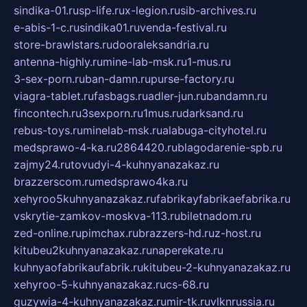
sindika-01.ru
sp-life.ru
x-legion.ru
sib-archives.ru
e-abis-1-c.ru
sindika01.ru
venda-festival.ru
store-brawlstars.ru
dooraleksandria.ru
antenna-highly.ru
mine-lab-msk.ru
1-mus.ru
3-sex-porn.ru
ban-damn.ru
purse-factory.ru
viagra-tablet.ru
fasbags.ru
adler-jun.ru
bandamn.ru
fincontech.ru
3sexporn.ru
1mus.ru
darksand.ru
rebus-toys.ru
minelab-msk.ru
alabuga-cityhotel.ru
medsprawo-4-ka.ru
2864420.ru
blagodarenie-spb.ru
zajmy24.ru
tovudyi-4-kuhnyanazakaz.ru
brazzerscom.ru
medsprawo4ka.ru
xehyroo5kuhnyanazakaz.ru
fabrikayfabrikaefabrika.ru
vskrytie-zamkov-moskva-113.ru
biletnadom.ru
zed-online.ru
pimchax.ru
brazzers-hd.ru
z-host.ru
kitubeu2kuhnyanazakaz.ru
naperekate.ru
kuhnyaofabrikaufabrik.ru
kitubeu-2-kuhnyanazakaz.ru
xehyroo-5-kuhnyanazakaz.ru
cs-68.ru
guzywia-4-kuhnyanazakaz.ru
mir-tk.ru
vlknrussia.ru