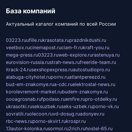
База компаний
Актуальный каталог компаний по всей России
03223.ru
ufille.ru
krasotata.ru
prazdnikdushi.ru
veetbox.ru
cinemapost.ru
ciam-fr.ru
kraft-you.ru
mega-press.ru
03223.ru
web-explore.ru
rastenuya.ru
eurovision-russia.ru
strah-news.ru
freeride-team.ru
itrack-24.ru
sexshopexpress.ru
autostudiopro.ru
alabuga-cityhotel.ru
pornv.ru
atlantpereezd.ru
bud-em-znakomye.ru
a-cdc.ru
elektrostal-news.ru
korolevremont-market.ru
budem-znakomye.ru
oooagrosnab.ru
fpodaso.ru
emfire.ru
pro-otdelky.ru
ukrasotki.ru
seksuzbek.ru
seks-uzbek.ru
porno-vk.ru
sovratili.ru
olecoon.ru
vd-dosug.ru
adonyev.ru
rbc-news.ru
porno-skvirt.ru
krospr.ru
13autor-kolonka.ru
sormol.ru
2rich.ru
hostel-65.ru