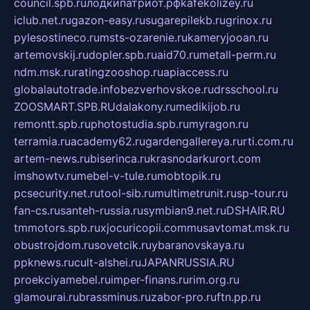
council.spb.ru
лодкипатриот.рф
kafekolizey.ru
iclub.net.ru
gazon-easy.ru
sugarepilekb.ru
grinox.ru
pylesostineco.ru
msts-ozarenie.ru
kameryjooan.ru
artemovskij.ru
dopler.spb.ru
aid70.ru
metall-perm.ru
ndm.msk.ru
ratingzooshop.ru
apiaccess.ru
globalautotrade.info
bezverhovskoe.ru
drsschool.ru
ZOOSMART.SPB.RU
dalakony.ru
medikijob.ru
remontt.spb.ru
photostudia.spb.ru
myragon.ru
terramia.ru
academy62.ru
gardengallereya.ru
rti.com.ru
artem-news.ru
biserinca.ru
krasnodarkurort.com
imshowtv.ru
mebel-v-tule.ru
mobtopik.ru
pcsecurity.net.ru
tool-sib.ru
multimetrunit.ru
sp-tour.ru
fan-cs.ru
santeh-russia.ru
symbian9.net.ru
DSHAIR.RU
tmmotors.spb.ru
xjocuricopii.com
musavtomat.msk.ru
obustrojdom.ru
sovetcik.ru
ybaranovskaya.ru
ppknews.ru
cult-alshei.ru
JAPANRUSSIA.RU
proekciyamebel.ru
imper-finans.ru
rim.org.ru
glamourai.ru
brassminus.ru
zabor-pro.ru
ftn.pp.ru