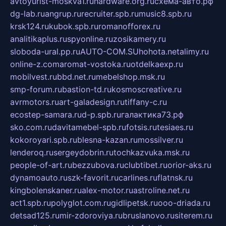
avtoyurist-moskva1.ru
hardware.org.ru
схема-авто.рф
dg-lab.ru
angrup.ru
recruiter.spb.ru
music8.spb.ru
krsk124.ru
kubok.spb.ru
romanofforex.ru
analitikaplus.ru
spyonline.ru
zosikamery.ru
sloboda-ural.pp.ru
AUTO-COM.SU
hohota.net
alimy.ru
online-z.com
aromat-vostoka.ru
otdelkaexp.ru
mobilvest.ru
bbd.net.ru
mebelshop.msk.ru
smp-forum.ru
bastion-td.ru
kosmoscreative.ru
avrmotors.ru
art-galadesign.ru
tiffany-c.ru
ecostep-samara.ru
d-p.spb.ru
галактика73.рф
sko.com.ru
davitamebel-spb.ru
fotsis.ru
tesiaes.ru
kokoroyari.spb.ru
blesna-kazan.ru
mossilver.ru
lenderoq.ru
sergeydobrin.ru
tochkazvuka.msk.ru
people-of-art.ru
bezzubova.ru
clubtibet.ru
orior-aks.ru
dynamoauto.ru
szk-favorit.ru
carlines.ru
flatnsk.ru
kingbolenskaner.ru
alex-motor.ru
astroline.net.ru
act1.spb.ru
polyglot.com.ru
gidlipetsk.ru
ooo-driada.ru
detsad125.ru
mir-zdoroviya.ru
bruslanovo.ru
siterem.ru