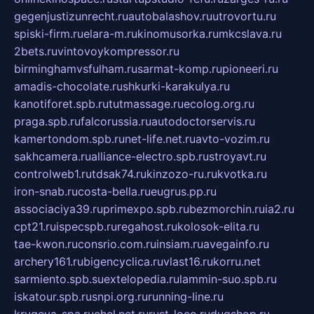
gegenjustizunrecht.ru
autobalashov.ru
utrovortu.ru
spiski-firm.ru
elara-m.ru
kinomusorka.ru
mkcslava.ru
2bets.ru
vintovoykompressor.ru
birminghamvsfulham.ru
sarmat-komp.ru
pioneeri.ru
amadis-chocolate.ru
shkurki-karakulya.ru
kanotiforet.spb.ru
tutmassage.ru
ecolog.org.ru
praga.spb.ru
falcorussia.ru
autodoctorservis.ru
kamertondom.spb.ru
net-life.net.ru
avto-vozim.ru
sakhcamera.ru
alliance-electro.spb.ru
stroyavt.ru
controlweb1.ru
tdsak74.ru
kinzozo-ru.ru
kvotka.ru
iron-snab.ru
costa-bella.ru
eugrus.pp.ru
associaciya39.ru
primexpo.spb.ru
bezmorchin.ru
ia2.ru
cpt21.ru
ispecspb.ru
regahost.ru
kolosok-elita.ru
tae-kwon.ru
consrio.com.ru
insiam.ru
avegainfo.ru
archery161.ru
bigencyclica.ru
vlast16.ru
korru.net
sarmiento.spb.su
extelopedia.ru
lammin-suo.spb.ru
iskatour.spb.ru
snpi.org.ru
running-line.ru
krygeva-spa.ru
chel.net.ru
rust-loco.ru
dugshop.ru