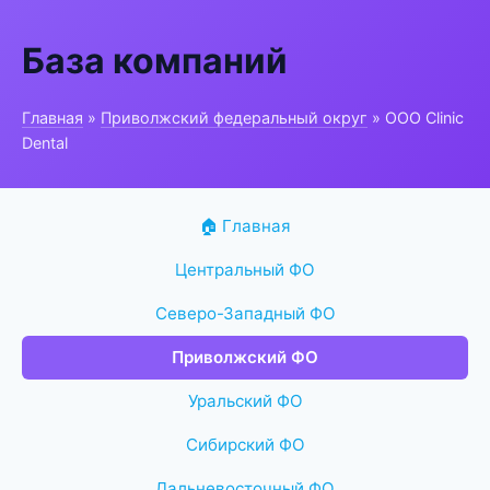
База компаний
Главная
»
Приволжский федеральный округ
» ООО Clinic
Dental
🏠 Главная
Центральный ФО
Северо-Западный ФО
Приволжский ФО
Уральский ФО
Сибирский ФО
Дальневосточный ФО