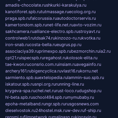
amadis-chocolate.ru
shkurki-karakulya.ru
kanotiforet.spb.ru
tutmassage.ru
ecolog.org.ru
praga.spb.ru
falcorussia.ru
autodoctorservis.ru
kamertondom.spb.ru
net-life.net.ru
avto-vozim.ru
sakhcamera.ru
alliance-electro.spb.ru
stroyavt.ru
controlweb1.ru
tdsak74.ru
kinzozo-ru.ru
kvotka.ru
iron-snab.ru
costa-bella.ru
eugrus.pp.ru
associaciya39.ru
primexpo.spb.ru
bezmorchin.ru
ia2.ru
cpt21.ru
ispecspb.ru
regahost.ru
kolosok-elita.ru
tae-kwon.ru
consrio.com.ru
insiam.ru
avegainfo.ru
archery161.ru
bigencyclica.ru
vlast16.ru
korru.net
sarmiento.spb.su
extelopedia.ru
lammin-suo.spb.ru
iskatour.spb.ru
snpi.org.ru
running-line.ru
krygeva-spa.ru
chel.net.ru
rust-loco.ru
dugshop.ru
hl-beta.spb.ru
school494.spb.ru
mymubaby.ru
epoha-metalband.ru
ngr.spb.ru
rusgosnews.com
dieselvostok.ru
24hostel.msk.ru
w-dev.ru
f-ship.ru
regsmi.ru
filmnetwork.ru
malinasp.ru
kinosvin.ru