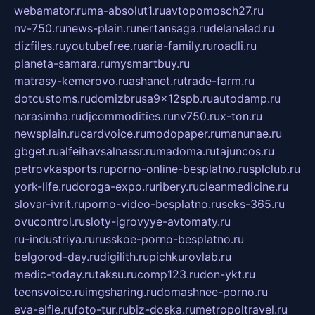
webamator.ru
ma-absolut1.ru
avtopomosch27.ru
nv-750.ru
news-plain.ru
nertansaga.ru
delanalad.ru
dizfiles.ru
youtubefree.ru
aria-family.ru
roadli.ru
planeta-samara.ru
mysmartbuy.ru
matrasy-kemerovo.ru
ashanet.ru
trade-farm.ru
dotcustoms.ru
domizbrusa9x12spb.ru
autodamp.ru
narasimha.ru
djcommodities.ru
nv750.ru
x-ton.ru
newsplain.ru
cardvoice.ru
modopaper.ru
manunae.ru
gbget.ru
alfeihavsalnassr.ru
madoma.ru
tajuncos.ru
petrovkasports.ru
porno-online-besplatno.ru
splclub.ru
york-life.ru
doroga-expo.ru
ribery.ru
cleanmedicine.ru
slovar-ivrit.ru
porno-video-besplatno.ru
seks-365.ru
ovucontrol.ru
sloty-igrovyye-avtomaty.ru
ru-industriya.ru
russkoe-porno-besplatno.ru
belgorod-day.ru
digilith.ru
pichkurovlab.ru
medic-today.ru
taksu.ru
comp123.ru
don-ykt.ru
teensvoice.ru
imgsharing.ru
domashnee-porno.ru
eva-elfie.ru
foto-tur.ru
biz-doska.ru
metropoltravel.ru