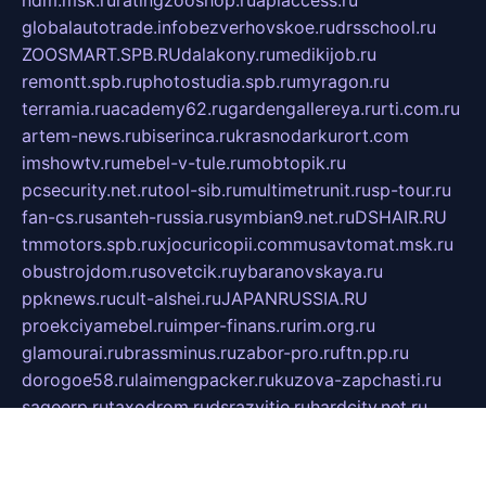
ndm.msk.ru
ratingzooshop.ru
apiaccess.ru
globalautotrade.info
bezverhovskoe.ru
drsschool.ru
ZOOSMART.SPB.RU
dalakony.ru
medikijob.ru
remontt.spb.ru
photostudia.spb.ru
myragon.ru
terramia.ru
academy62.ru
gardengallereya.ru
rti.com.ru
artem-news.ru
biserinca.ru
krasnodarkurort.com
imshowtv.ru
mebel-v-tule.ru
mobtopik.ru
pcsecurity.net.ru
tool-sib.ru
multimetrunit.ru
sp-tour.ru
fan-cs.ru
santeh-russia.ru
symbian9.net.ru
DSHAIR.RU
tmmotors.spb.ru
xjocuricopii.com
musavtomat.msk.ru
obustrojdom.ru
sovetcik.ru
ybaranovskaya.ru
ppknews.ru
cult-alshei.ru
JAPANRUSSIA.RU
proekciyamebel.ru
imper-finans.ru
rim.org.ru
glamourai.ru
brassminus.ru
zabor-pro.ru
ftn.pp.ru
dorogoe58.ru
laimengpacker.ru
kuzova-zapchasti.ru
sageerp.ru
taxodrom.ru
dsrazvitie.ru
hardcity.net.ru
ratinghomegames.ru
topservice25.ru
gubernyan.ru
gtglasslined.ru
ii4.ru
tssport.spb.ru
andorra24.com