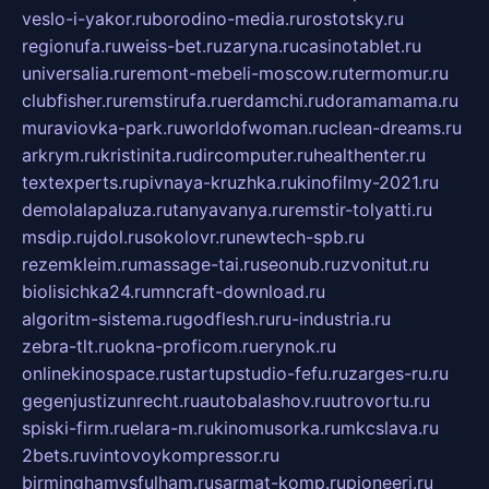
veslo-i-yakor.ru
borodino-media.ru
rostotsky.ru
regionufa.ru
weiss-bet.ru
zaryna.ru
casinotablet.ru
universalia.ru
remont-mebeli-moscow.ru
termomur.ru
clubfisher.ru
remstirufa.ru
erdamchi.ru
doramamama.ru
muraviovka-park.ru
worldofwoman.ru
clean-dreams.ru
arkrym.ru
kristinita.ru
dircomputer.ru
healthenter.ru
textexperts.ru
pivnaya-kruzhka.ru
kinofilmy-2021.ru
demolalapaluza.ru
tanyavanya.ru
remstir-tolyatti.ru
msdip.ru
jdol.ru
sokolovr.ru
newtech-spb.ru
rezemkleim.ru
massage-tai.ru
seonub.ru
zvonitut.ru
biolisichka24.ru
mncraft-download.ru
algoritm-sistema.ru
godflesh.ru
ru-industria.ru
zebra-tlt.ru
okna-proficom.ru
erynok.ru
onlinekinospace.ru
startupstudio-fefu.ru
zarges-ru.ru
gegenjustizunrecht.ru
autobalashov.ru
utrovortu.ru
spiski-firm.ru
elara-m.ru
kinomusorka.ru
mkcslava.ru
2bets.ru
vintovoykompressor.ru
birminghamvsfulham.ru
sarmat-komp.ru
pioneeri.ru