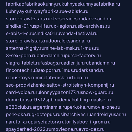
fabrikaofabrikaokuhny.ru
kuhnyaekuhnyaafabrika.ru
kuhnyaykuhnyayfabrika.ru
e-abis1c.ru
store-brawl-stars.ru
kts-services.ru
dark-sand.ru
sindika-01.ru
sp-life.ru
x-legion.ru
sib-archives.ru
e-abis-1-c.ru
sindika01.ru
venda-festival.ru
store-brawlstars.ru
dooraleksandria.ru
antenna-highly.ru
mine-lab-msk.ru
1-mus.ru
3-sex-porn.ru
ban-damn.ru
purse-factory.ru
viagra-tablet.ru
fasbags.ru
adler-jun.ru
bandamn.ru
fincontech.ru
3sexporn.ru
1mus.ru
darksand.ru
rebus-toys.ru
minelab-msk.ru
rtdco.ru
seo-prodvizhenie-sajtov-stroitelnyh-kompanij.ru
card-voice.ru
rulonnyygazon177.ru
snow-guard.ru
domizbrusa-9x12spb.ru
demaholding.ru
aalse.ru
a380club.ru
argentinamia.ru
perkoka.ru
movie-one.ru
perk-oka.ru
g-octopus.ru
sibarchives.ru
andreislyusar.ru
naruto-x.ru
pursefactory.ru
tor-lyubov-i-grom.ru
spayderhed-2022.ru
movieone.ru
evro-dez.ru