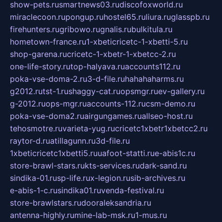
show-pets.ru
smartnews03.ru
discofoxworld.ru
miraclecoon.ru
pongup.ru
hostel65.ru
liura.ru
glasspb.ru
firehunters.ru
gribowo.ru
gnalis.ru
bulkitula.ru
hometown-france.ru
1-xbeticricetc-1-xbetti-5.ru
shop-garena.ru
cricetc-1-xbetr-1-xbetcc-2.ru
one-life-story.ru
top-halyava.ru
accounts112.ru
poka-vse-doma-2.ru
3-d-file.ru
hahahaharms.ru
g2012.ru
tst-1.ru
shaggy-cat.ru
opsmgr.ru
ev-gallery.ru
g-2012.ru
ops-mgr.ru
accounts-112.ru
csm-demo.ru
poka-vse-doma2.ru
airgungames.ru
allseo-host.ru
tehosmotre.ru
varieta-yug.ru
cricetc1xbetr1xbetcc2.ru
raytor-d.ru
atillagunn.ru
3d-file.ru
1xbeticricetc1xbetti5.ru
uafoot-statti.ru
e-abis1c.ru
store-brawl-stars.ru
kts-services.ru
dark-sand.ru
sindika-01.ru
sp-life.ru
x-legion.ru
sib-archives.ru
e-abis-1-c.ru
sindika01.ru
venda-festival.ru
store-brawlstars.ru
dooraleksandria.ru
antenna-highly.ru
mine-lab-msk.ru
1-mus.ru