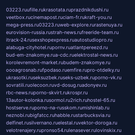
03223.ru
ufille.ru
krasotata.ru
prazdnikdushi.ru
veetbox.ru
cinemapost.ru
ciam-fr.ru
kraft-you.ru
mega-press.ru
03223.ru
web-explore.ru
rastenuya.ru
eurovision-russia.ru
strah-news.ru
freeride-team.ru
itrack-24.ru
sexshopexpress.ru
autostudiopro.ru
alabuga-cityhotel.ru
pornv.ru
atlantpereezd.ru
bud-em-znakomye.ru
a-cdc.ru
elektrostal-news.ru
korolevremont-market.ru
budem-znakomye.ru
oooagrosnab.ru
fpodaso.ru
emfire.ru
pro-otdelky.ru
ukrasotki.ru
seksuzbek.ru
seks-uzbek.ru
porno-vk.ru
sovratili.ru
olecoon.ru
vd-dosug.ru
adonyev.ru
rbc-news.ru
porno-skvirt.ru
krospr.ru
13autor-kolonka.ru
sormol.ru
2rich.ru
hostel-65.ru
hostserve.ru
porno-na-russkom.ru
mishinlab.ru
neznobi.ru
bigfatcc.ru
habble.ru
starbucksvia.ru
delfinet.ru
silvernano.ru
elestal.ru
vektor-doroga.ru
velotrenajery.ru
pronso54.ru
lenasever.ru
lovinskix.ru