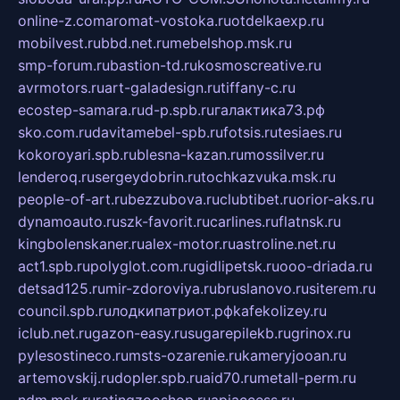
online-z.com
aromat-vostoka.ru
otdelkaexp.ru
mobilvest.ru
bbd.net.ru
mebelshop.msk.ru
smp-forum.ru
bastion-td.ru
kosmoscreative.ru
avrmotors.ru
art-galadesign.ru
tiffany-c.ru
ecostep-samara.ru
d-p.spb.ru
галактика73.рф
sko.com.ru
davitamebel-spb.ru
fotsis.ru
tesiaes.ru
kokoroyari.spb.ru
blesna-kazan.ru
mossilver.ru
lenderoq.ru
sergeydobrin.ru
tochkazvuka.msk.ru
people-of-art.ru
bezzubova.ru
clubtibet.ru
orior-aks.ru
dynamoauto.ru
szk-favorit.ru
carlines.ru
flatnsk.ru
kingbolenskaner.ru
alex-motor.ru
astroline.net.ru
act1.spb.ru
polyglot.com.ru
gidlipetsk.ru
ooo-driada.ru
detsad125.ru
mir-zdoroviya.ru
bruslanovo.ru
siterem.ru
council.spb.ru
лодкипатриот.рф
kafekolizey.ru
iclub.net.ru
gazon-easy.ru
sugarepilekb.ru
grinox.ru
pylesostineco.ru
msts-ozarenie.ru
kameryjooan.ru
artemovskij.ru
dopler.spb.ru
aid70.ru
metall-perm.ru