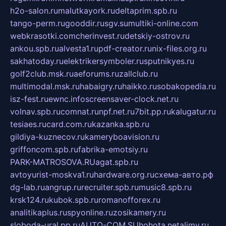
h2o-salon.ru
malutkayork.ru
deltaprim.spb.ru
tango-perm.ru
gooddir.ru
sgv.su
multiki-online.com
webkrasotki.com
cherinvest.ru
detskiy-ostrov.ru
ankou.spb.ru
alvesta1.ru
pdf-creator.ru
nix-files.org.ru
sakhatoday.ru
elektrikersymboler.ru
sputnikyes.ru
golf2club.msk.ru
aeforums.ru
zallclub.ru
multimodal.msk.ru
habaigry.ru
haikko.ru
sobakopedia.ru
isz-fest.ru
ewnc.info
screensaver-clock.net.ru
volnav.spb.ru
comnat.ru
npf.net.ru
7bit.pp.ru
kalugatur.ru
tesiaes.ru
card.com.ru
kazanka.spb.ru
gildiya-kuznecov.ru
kameryboavision.ru
griffoncom.spb.ru
fabrika-emotsiy.ru
PARK-MATROSOVA.RU
agat.spb.ru
avtoyurist-moskva1.ru
hardware.org.ru
схема-авто.рф
dg-lab.ru
angrup.ru
recruiter.spb.ru
music8.spb.ru
krsk124.ru
kubok.spb.ru
romanofforex.ru
analitikaplus.ru
spyonline.ru
zosikamery.ru
sloboda-ural.pp.ru
AUTO-COM.SU
hohota.net
alimy.ru