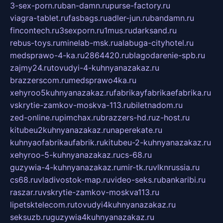
3-sex-porn.ru
ban-damn.ru
purse-factory.ru
viagra-tablet.ru
fasbags.ru
adler-jun.ru
bandamn.ru
fincontech.ru
3sexporn.ru
1mus.ru
darksand.ru
rebus-toys.ru
minelab-msk.ru
alabuga-cityhotel.ru
medsprawo-4-ka.ru
2864420.ru
blagodarenie-spb.ru
zajmy24.ru
tovudyi-4-kuhnyanazakaz.ru
brazzerscom.ru
medsprawo4ka.ru
xehyroo5kuhnyanazakaz.ru
fabrikayfabrikaefabrika.ru
vskrytie-zamkov-moskva-113.ru
biletnadom.ru
zed-online.ru
pimchax.ru
brazzers-hd.ru
z-host.ru
kitubeu2kuhnyanazakaz.ru
naperekate.ru
kuhnyaofabrikaufabrik.ru
kitubeu-2-kuhnyanazakaz.ru
xehyroo-5-kuhnyanazakaz.ru
cs-68.ru
guzywia-4-kuhnyanazakaz.ru
mir-tk.ru
vlknrussia.ru
cs68.ru
vladivostok-map.ru
video-seks.ru
bankaribi.ru
raszar.ru
vskrytie-zamkov-moskva113.ru
lipetsktelecom.ru
tovudyi4kuhnyanazakaz.ru
seksuzb.ru
guzywia4kuhnyanazakaz.ru