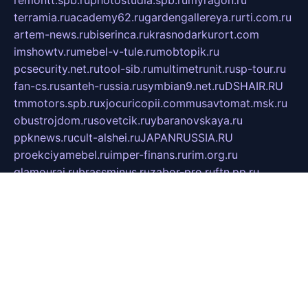
remontt.spb.ru
photostudia.spb.ru
myragon.ru
terramia.ru
academy62.ru
gardengallereya.ru
rti.com.ru
artem-news.ru
biserinca.ru
krasnodarkurort.com
imshowtv.ru
mebel-v-tule.ru
mobtopik.ru
pcsecurity.net.ru
tool-sib.ru
multimetrunit.ru
sp-tour.ru
fan-cs.ru
santeh-russia.ru
symbian9.net.ru
DSHAIR.RU
tmmotors.spb.ru
xjocuricopii.com
musavtomat.msk.ru
obustrojdom.ru
sovetcik.ru
ybaranovskaya.ru
ppknews.ru
cult-alshei.ru
JAPANRUSSIA.RU
proekciyamebel.ru
imper-finans.ru
rim.org.ru
glamourai.ru
brassminus.ru
zabor-pro.ru
ftn.pp.ru
dorogoe58.ru
laimengpacker.ru
kuzova-zapchasti.ru
sageerp.ru
taxodrom.ru
dsrazvitie.ru
hardcity.net.ru
ratinghomegames.ru
topservice25.ru
gubernyan.ru
gtglasslined.ru
ii4.ru
tssport.spb.ru
andorra24.com
blackwallstreet.ru
oboimos.ru
optim-doors.com.ru
ikuch.ru
nycr.org.ru
npa21.ru
vremya-ch.spb.ru
desert000.ru
ivtorgi.ru
ifiori.ru
catalog-statei.ru