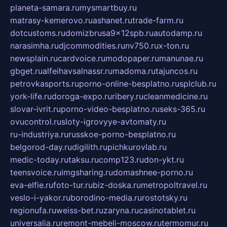
planeta-samara.ru
mysmartbuy.ru
matrasy-kemerovo.ru
ashanet.ru
trade-farm.ru
dotcustoms.ru
domizbrusa9x12spb.ru
autodamp.ru
narasimha.ru
djcommodities.ru
nv750.ru
x-ton.ru
newsplain.ru
cardvoice.ru
modopaper.ru
manunae.ru
gbget.ru
alfeihavsalnassr.ru
madoma.ru
tajuncos.ru
petrovkasports.ru
porno-online-besplatno.ru
splclub.ru
york-life.ru
doroga-expo.ru
ribery.ru
cleanmedicine.ru
slovar-ivrit.ru
porno-video-besplatno.ru
seks-365.ru
ovucontrol.ru
sloty-igrovyye-avtomaty.ru
ru-industriya.ru
russkoe-porno-besplatno.ru
belgorod-day.ru
digilith.ru
pichkurovlab.ru
medic-today.ru
taksu.ru
comp123.ru
don-ykt.ru
teensvoice.ru
imgsharing.ru
domashnee-porno.ru
eva-elfie.ru
foto-tur.ru
biz-doska.ru
metropoltravel.ru
veslo-i-yakor.ru
borodino-media.ru
rostotsky.ru
regionufa.ru
weiss-bet.ru
zaryna.ru
casinotablet.ru
universalia.ru
remont-mebeli-moscow.ru
termomur.ru