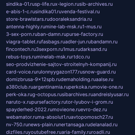
sindika-01.ru
sp-life.ru
x-legion.ru
sib-archives.ru
e-abis-1-c.ru
sindika01.ru
venda-festival.ru
store-brawlstars.ru
dooraleksandria.ru
antenna-highly.ru
mine-lab-msk.ru
1-mus.ru
3-sex-porn.ru
ban-damn.ru
purse-factory.ru
viagra-tablet.ru
fasbags.ru
adler-jun.ru
bandamn.ru
fincontech.ru
3sexporn.ru
1mus.ru
darksand.ru
rebus-toys.ru
minelab-msk.ru
rtdco.ru
seo-prodvizhenie-sajtov-stroitelnyh-kompanij.ru
card-voice.ru
rulonnyygazon177.ru
snow-guard.ru
domizbrusa-9x12spb.ru
demaholding.ru
aalse.ru
a380club.ru
argentinamia.ru
perkoka.ru
movie-one.ru
perk-oka.ru
g-octopus.ru
sibarchives.ru
andreislyusar.ru
naruto-x.ru
pursefactory.ru
tor-lyubov-i-grom.ru
spayderhed-2022.ru
movieone.ru
evro-dez.ru
webamator.ru
ma-absolut1.ru
avtopomosch27.ru
nv-750.ru
news-plain.ru
nertansaga.ru
delanalad.ru
dizfiles.ru
youtubefree.ru
aria-family.ru
roadli.ru