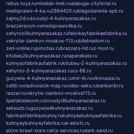
rebus-toys.ru
minelab-msk.ru
alabuga-cityhotel.ru
medsprawo-4-ka.ru
2864420.ru
blagodarenie-spb.ru
zajmy24.ru
tovudyi-4-kuhnyanazakaz.ru
brazzerscom.ru
medsprawo4ka.ru
xehyroo5kuhnyanazakaz.ru
fabrikayfabrikaefabrika.ru
vskrytie-zamkov-moskva-113.ru
biletnadom.ru
zed-online.ru
pimchax.ru
brazzers-hd.ru
z-host.ru
kitubeu2kuhnyanazakaz.ru
naperekate.ru
kuhnyaofabrikaufabrik.ru
kitubeu-2-kuhnyanazakaz.ru
xehyroo-5-kuhnyanazakaz.ru
cs-68.ru
guzywia-4-kuhnyanazakaz.ru
mir-tk.ru
vlknrussia.ru
cs68.ru
vladivostok-map.ru
video-seks.ru
bankaribi.ru
raszar.ru
vskrytie-zamkov-moskva113.ru
lipetsktelecom.ru
tovudyi4kuhnyanazakaz.ru
seksuzb.ru
guzywia4kuhnyanazakaz.ru
fabrikaofabrikaokuhny.ru
kuhnyaekuhnyaafabrika.ru
kuhnyaykuhnyayfabrika.ru
e-abis1c.ru
store-brawl-stars.ru
kts-services.ru
dark-sand.ru