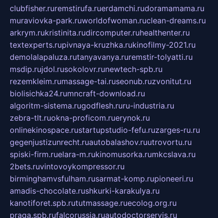
clubfisher.ru
remstirufa.ru
erdamchi.ru
doramamama.ru
muraviovka-park.ru
worldofwoman.ru
clean-dreams.ru
arkrym.ru
kristinita.ru
dircomputer.ru
healthenter.ru
textexperts.ru
pivnaya-kruzhka.ru
kinofilmy-2021.ru
demolalapaluza.ru
tanyavanya.ru
remstir-tolyatti.ru
msdip.ru
jdol.ru
sokolovr.ru
newtech-spb.ru
rezemkleim.ru
massage-tai.ru
seonub.ru
zvonitut.ru
biolisichka24.ru
mncraft-download.ru
algoritm-sistema.ru
godflesh.ru
ru-industria.ru
zebra-tlt.ru
okna-proficom.ru
erynok.ru
onlinekinospace.ru
startupstudio-fefu.ru
zarges-ru.ru
gegenjustizunrecht.ru
autobalashov.ru
utrovortu.ru
spiski-firm.ru
elara-m.ru
kinomusorka.ru
mkcslava.ru
2bets.ru
vintovoykompressor.ru
birminghamvsfulham.ru
sarmat-komp.ru
pioneeri.ru
amadis-chocolate.ru
shkurki-karakulya.ru
kanotiforet.spb.ru
tutmassage.ru
ecolog.org.ru
praga.spb.ru
falcorussia.ru
autodoctorservis.ru