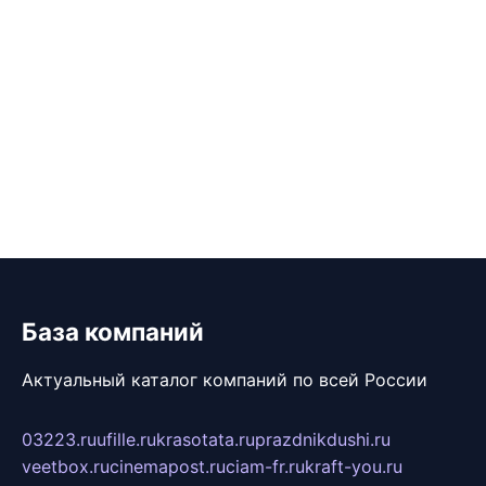
База компаний
Актуальный каталог компаний по всей России
03223.ru
ufille.ru
krasotata.ru
prazdnikdushi.ru
veetbox.ru
cinemapost.ru
ciam-fr.ru
kraft-you.ru