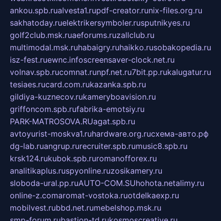
ankou.spb.ru
alvesta1.ru
pdf-creator.ru
nix-files.org.ru
sakhatoday.ru
elektrikersymboler.ru
sputnikyes.ru
golf2club.msk.ru
aeforums.ru
zallclub.ru
multimodal.msk.ru
habaigry.ru
haikko.ru
sobakopedia.ru
isz-fest.ru
ewnc.info
screensaver-clock.net.ru
volnav.spb.ru
comnat.ru
npf.net.ru
7bit.pp.ru
kalugatur.ru
tesiaes.ru
card.com.ru
kazanka.spb.ru
gildiya-kuznecov.ru
kameryboavision.ru
griffoncom.spb.ru
fabrika-emotsiy.ru
PARK-MATROSOVA.RU
agat.spb.ru
avtoyurist-moskva1.ru
hardware.org.ru
схема-авто.рф
dg-lab.ru
angrup.ru
recruiter.spb.ru
music8.spb.ru
krsk124.ru
kubok.spb.ru
romanofforex.ru
analitikaplus.ru
spyonline.ru
zosikamery.ru
sloboda-ural.pp.ru
AUTO-COM.SU
hohota.net
alimy.ru
online-z.com
aromat-vostoka.ru
otdelkaexp.ru
mobilvest.ru
bbd.net.ru
mebelshop.msk.ru
smp-forum.ru
bastion-td.ru
kosmoscreative.ru