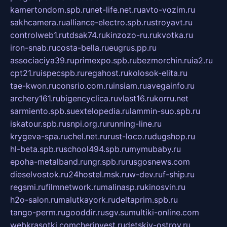
kamertondom.spb.ru
net-life.net.ru
avto-vozim.ru
sakhcamera.ru
alliance-electro.spb.ru
stroyavt.ru
controlweb1.ru
tdsak74.ru
kinzozo-ru.ru
kvotka.ru
iron-snab.ru
costa-bella.ru
eugrus.pp.ru
associaciya39.ru
primexpo.spb.ru
bezmorchin.ru
ia2.ru
cpt21.ru
ispecspb.ru
regahost.ru
kolosok-elita.ru
tae-kwon.ru
consrio.com.ru
insiam.ru
avegainfo.ru
archery161.ru
bigencyclica.ru
vlast16.ru
korru.net
sarmiento.spb.su
extelopedia.ru
lammin-suo.spb.ru
iskatour.spb.ru
snpi.org.ru
running-line.ru
krygeva-spa.ru
chel.net.ru
rust-loco.ru
dugshop.ru
hl-beta.spb.ru
school494.spb.ru
mymubaby.ru
epoha-metalband.ru
ngr.spb.ru
rusgosnews.com
dieselvostok.ru
24hostel.msk.ru
w-dev.ru
f-ship.ru
regsmi.ru
filmnetwork.ru
malinasp.ru
kinosvin.ru
h2o-salon.ru
malutkayork.ru
deltaprim.spb.ru
tango-perm.ru
gooddir.ru
sgv.su
multiki-online.com
webkrasotki.com
cherinvest.ru
detskiy-ostrov.ru