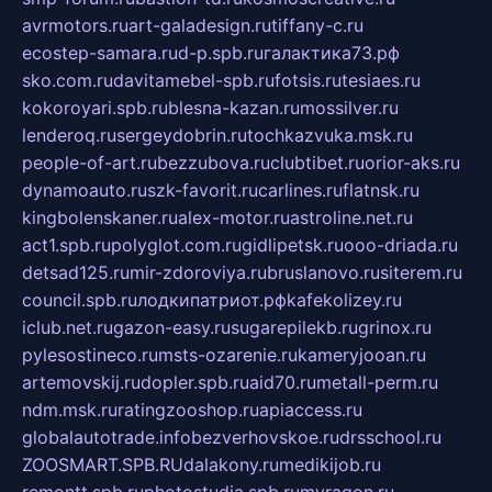
avrmotors.ru
art-galadesign.ru
tiffany-c.ru
ecostep-samara.ru
d-p.spb.ru
галактика73.рф
sko.com.ru
davitamebel-spb.ru
fotsis.ru
tesiaes.ru
kokoroyari.spb.ru
blesna-kazan.ru
mossilver.ru
lenderoq.ru
sergeydobrin.ru
tochkazvuka.msk.ru
people-of-art.ru
bezzubova.ru
clubtibet.ru
orior-aks.ru
dynamoauto.ru
szk-favorit.ru
carlines.ru
flatnsk.ru
kingbolenskaner.ru
alex-motor.ru
astroline.net.ru
act1.spb.ru
polyglot.com.ru
gidlipetsk.ru
ooo-driada.ru
detsad125.ru
mir-zdoroviya.ru
bruslanovo.ru
siterem.ru
council.spb.ru
лодкипатриот.рф
kafekolizey.ru
iclub.net.ru
gazon-easy.ru
sugarepilekb.ru
grinox.ru
pylesostineco.ru
msts-ozarenie.ru
kameryjooan.ru
artemovskij.ru
dopler.spb.ru
aid70.ru
metall-perm.ru
ndm.msk.ru
ratingzooshop.ru
apiaccess.ru
globalautotrade.info
bezverhovskoe.ru
drsschool.ru
ZOOSMART.SPB.RU
dalakony.ru
medikijob.ru