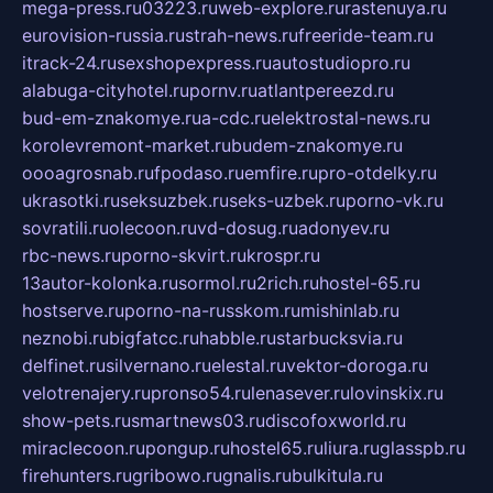
mega-press.ru
03223.ru
web-explore.ru
rastenuya.ru
eurovision-russia.ru
strah-news.ru
freeride-team.ru
itrack-24.ru
sexshopexpress.ru
autostudiopro.ru
alabuga-cityhotel.ru
pornv.ru
atlantpereezd.ru
bud-em-znakomye.ru
a-cdc.ru
elektrostal-news.ru
korolevremont-market.ru
budem-znakomye.ru
oooagrosnab.ru
fpodaso.ru
emfire.ru
pro-otdelky.ru
ukrasotki.ru
seksuzbek.ru
seks-uzbek.ru
porno-vk.ru
sovratili.ru
olecoon.ru
vd-dosug.ru
adonyev.ru
rbc-news.ru
porno-skvirt.ru
krospr.ru
13autor-kolonka.ru
sormol.ru
2rich.ru
hostel-65.ru
hostserve.ru
porno-na-russkom.ru
mishinlab.ru
neznobi.ru
bigfatcc.ru
habble.ru
starbucksvia.ru
delfinet.ru
silvernano.ru
elestal.ru
vektor-doroga.ru
velotrenajery.ru
pronso54.ru
lenasever.ru
lovinskix.ru
show-pets.ru
smartnews03.ru
discofoxworld.ru
miraclecoon.ru
pongup.ru
hostel65.ru
liura.ru
glasspb.ru
firehunters.ru
gribowo.ru
gnalis.ru
bulkitula.ru