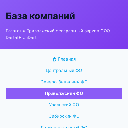
База компаний
Главная
»
Приволжский федеральный округ
» ООО
Dental ProfiDent
🏠 Главная
Центральный ФО
Северо-Западный ФО
Приволжский ФО
Уральский ФО
Сибирский ФО
Дальневосточный ФО