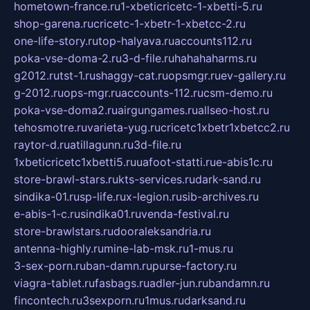
hometown-france.ru
1-xbeticricetc-1-xbetti-5.ru
shop-garena.ru
cricetc-1-xbetr-1-xbetcc-2.ru
one-life-story.ru
top-halyava.ru
accounts112.ru
poka-vse-doma-2.ru
3-d-file.ru
hahahaharms.ru
g2012.ru
tst-1.ru
shaggy-cat.ru
opsmgr.ru
ev-gallery.ru
g-2012.ru
ops-mgr.ru
accounts-112.ru
csm-demo.ru
poka-vse-doma2.ru
airgungames.ru
allseo-host.ru
tehosmotre.ru
varieta-yug.ru
cricetc1xbetr1xbetcc2.ru
raytor-d.ru
atillagunn.ru
3d-file.ru
1xbeticricetc1xbetti5.ru
uafoot-statti.ru
e-abis1c.ru
store-brawl-stars.ru
kts-services.ru
dark-sand.ru
sindika-01.ru
sp-life.ru
x-legion.ru
sib-archives.ru
e-abis-1-c.ru
sindika01.ru
venda-festival.ru
store-brawlstars.ru
dooraleksandria.ru
antenna-highly.ru
mine-lab-msk.ru
1-mus.ru
3-sex-porn.ru
ban-damn.ru
purse-factory.ru
viagra-tablet.ru
fasbags.ru
adler-jun.ru
bandamn.ru
fincontech.ru
3sexporn.ru
1mus.ru
darksand.ru