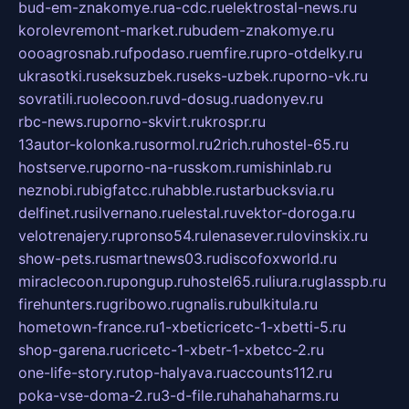
bud-em-znakomye.ru
a-cdc.ru
elektrostal-news.ru
korolevremont-market.ru
budem-znakomye.ru
oooagrosnab.ru
fpodaso.ru
emfire.ru
pro-otdelky.ru
ukrasotki.ru
seksuzbek.ru
seks-uzbek.ru
porno-vk.ru
sovratili.ru
olecoon.ru
vd-dosug.ru
adonyev.ru
rbc-news.ru
porno-skvirt.ru
krospr.ru
13autor-kolonka.ru
sormol.ru
2rich.ru
hostel-65.ru
hostserve.ru
porno-na-russkom.ru
mishinlab.ru
neznobi.ru
bigfatcc.ru
habble.ru
starbucksvia.ru
delfinet.ru
silvernano.ru
elestal.ru
vektor-doroga.ru
velotrenajery.ru
pronso54.ru
lenasever.ru
lovinskix.ru
show-pets.ru
smartnews03.ru
discofoxworld.ru
miraclecoon.ru
pongup.ru
hostel65.ru
liura.ru
glasspb.ru
firehunters.ru
gribowo.ru
gnalis.ru
bulkitula.ru
hometown-france.ru
1-xbeticricetc-1-xbetti-5.ru
shop-garena.ru
cricetc-1-xbetr-1-xbetcc-2.ru
one-life-story.ru
top-halyava.ru
accounts112.ru
poka-vse-doma-2.ru
3-d-file.ru
hahahaharms.ru