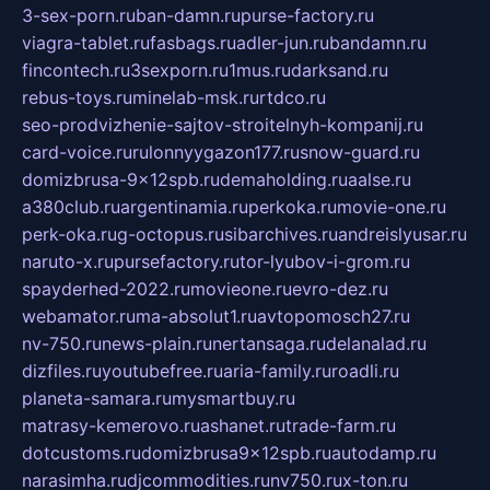
3-sex-porn.ru
ban-damn.ru
purse-factory.ru
viagra-tablet.ru
fasbags.ru
adler-jun.ru
bandamn.ru
fincontech.ru
3sexporn.ru
1mus.ru
darksand.ru
rebus-toys.ru
minelab-msk.ru
rtdco.ru
seo-prodvizhenie-sajtov-stroitelnyh-kompanij.ru
card-voice.ru
rulonnyygazon177.ru
snow-guard.ru
domizbrusa-9x12spb.ru
demaholding.ru
aalse.ru
a380club.ru
argentinamia.ru
perkoka.ru
movie-one.ru
perk-oka.ru
g-octopus.ru
sibarchives.ru
andreislyusar.ru
naruto-x.ru
pursefactory.ru
tor-lyubov-i-grom.ru
spayderhed-2022.ru
movieone.ru
evro-dez.ru
webamator.ru
ma-absolut1.ru
avtopomosch27.ru
nv-750.ru
news-plain.ru
nertansaga.ru
delanalad.ru
dizfiles.ru
youtubefree.ru
aria-family.ru
roadli.ru
planeta-samara.ru
mysmartbuy.ru
matrasy-kemerovo.ru
ashanet.ru
trade-farm.ru
dotcustoms.ru
domizbrusa9x12spb.ru
autodamp.ru
narasimha.ru
djcommodities.ru
nv750.ru
x-ton.ru