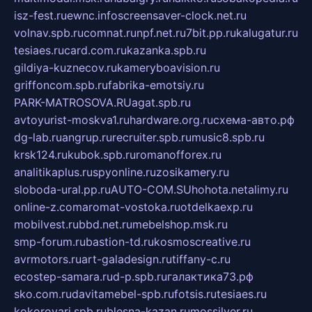
isz-fest.ru
ewnc.info
screensaver-clock.net.ru
volnav.spb.ru
comnat.ru
npf.net.ru
7bit.pp.ru
kalugatur.ru
tesiaes.ru
card.com.ru
kazanka.spb.ru
gildiya-kuznecov.ru
kameryboavision.ru
griffoncom.spb.ru
fabrika-emotsiy.ru
PARK-MATROSOVA.RU
agat.spb.ru
avtoyurist-moskva1.ru
hardware.org.ru
схема-авто.рф
dg-lab.ru
angrup.ru
recruiter.spb.ru
music8.spb.ru
krsk124.ru
kubok.spb.ru
romanofforex.ru
analitikaplus.ru
spyonline.ru
zosikamery.ru
sloboda-ural.pp.ru
AUTO-COM.SU
hohota.net
alimy.ru
online-z.com
aromat-vostoka.ru
otdelkaexp.ru
mobilvest.ru
bbd.net.ru
mebelshop.msk.ru
smp-forum.ru
bastion-td.ru
kosmoscreative.ru
avrmotors.ru
art-galadesign.ru
tiffany-c.ru
ecostep-samara.ru
d-p.spb.ru
галактика73.рф
sko.com.ru
davitamebel-spb.ru
fotsis.ru
tesiaes.ru
kokoroyari.spb.ru
blesna-kazan.ru
mossilver.ru