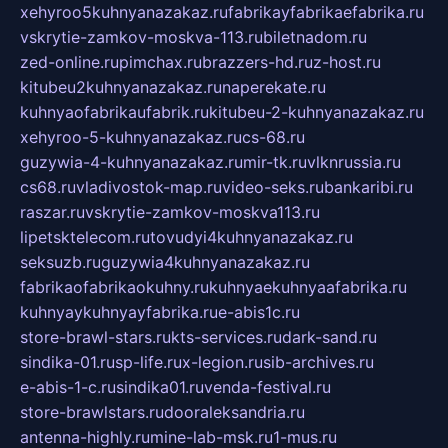
xehyroo5kuhnyanazakaz.ru
fabrikayfabrikaefabrika.ru
vskrytie-zamkov-moskva-113.ru
biletnadom.ru
zed-online.ru
pimchax.ru
brazzers-hd.ru
z-host.ru
kitubeu2kuhnyanazakaz.ru
naperekate.ru
kuhnyaofabrikaufabrik.ru
kitubeu-2-kuhnyanazakaz.ru
xehyroo-5-kuhnyanazakaz.ru
cs-68.ru
guzywia-4-kuhnyanazakaz.ru
mir-tk.ru
vlknrussia.ru
cs68.ru
vladivostok-map.ru
video-seks.ru
bankaribi.ru
raszar.ru
vskrytie-zamkov-moskva113.ru
lipetsktelecom.ru
tovudyi4kuhnyanazakaz.ru
seksuzb.ru
guzywia4kuhnyanazakaz.ru
fabrikaofabrikaokuhny.ru
kuhnyaekuhnyaafabrika.ru
kuhnyaykuhnyayfabrika.ru
e-abis1c.ru
store-brawl-stars.ru
kts-services.ru
dark-sand.ru
sindika-01.ru
sp-life.ru
x-legion.ru
sib-archives.ru
e-abis-1-c.ru
sindika01.ru
venda-festival.ru
store-brawlstars.ru
dooraleksandria.ru
antenna-highly.ru
mine-lab-msk.ru
1-mus.ru