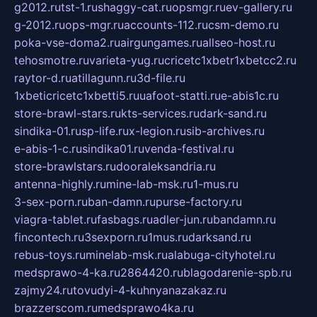
g2012.ru
tst-1.ru
shaggy-cat.ru
opsmgr.ru
ev-gallery.ru
g-2012.ru
ops-mgr.ru
accounts-112.ru
csm-demo.ru
poka-vse-doma2.ru
airgungames.ru
allseo-host.ru
tehosmotre.ru
varieta-yug.ru
cricetc1xbetr1xbetcc2.ru
raytor-d.ru
atillagunn.ru
3d-file.ru
1xbeticricetc1xbetti5.ru
uafoot-statti.ru
e-abis1c.ru
store-brawl-stars.ru
kts-services.ru
dark-sand.ru
sindika-01.ru
sp-life.ru
x-legion.ru
sib-archives.ru
e-abis-1-c.ru
sindika01.ru
venda-festival.ru
store-brawlstars.ru
dooraleksandria.ru
antenna-highly.ru
mine-lab-msk.ru
1-mus.ru
3-sex-porn.ru
ban-damn.ru
purse-factory.ru
viagra-tablet.ru
fasbags.ru
adler-jun.ru
bandamn.ru
fincontech.ru
3sexporn.ru
1mus.ru
darksand.ru
rebus-toys.ru
minelab-msk.ru
alabuga-cityhotel.ru
medsprawo-4-ka.ru
2864420.ru
blagodarenie-spb.ru
zajmy24.ru
tovudyi-4-kuhnyanazakaz.ru
brazzerscom.ru
medsprawo4ka.ru