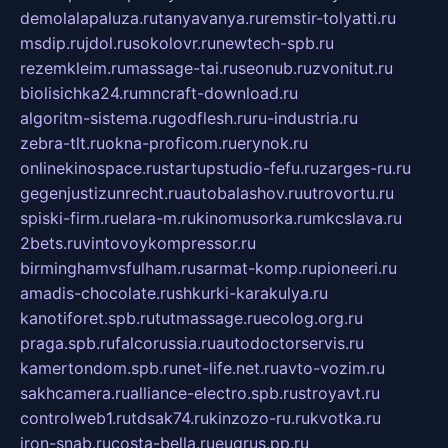
demolalapaluza.ru
tanyavanya.ru
remstir-tolyatti.ru
msdip.ru
jdol.ru
sokolovr.ru
newtech-spb.ru
rezemkleim.ru
massage-tai.ru
seonub.ru
zvonitut.ru
biolisichka24.ru
mncraft-download.ru
algoritm-sistema.ru
godflesh.ru
ru-industria.ru
zebra-tlt.ru
okna-proficom.ru
erynok.ru
onlinekinospace.ru
startupstudio-fefu.ru
zarges-ru.ru
gegenjustizunrecht.ru
autobalashov.ru
utrovortu.ru
spiski-firm.ru
elara-m.ru
kinomusorka.ru
mkcslava.ru
2bets.ru
vintovoykompressor.ru
birminghamvsfulham.ru
sarmat-komp.ru
pioneeri.ru
amadis-chocolate.ru
shkurki-karakulya.ru
kanotiforet.spb.ru
tutmassage.ru
ecolog.org.ru
praga.spb.ru
falcorussia.ru
autodoctorservis.ru
kamertondom.spb.ru
net-life.net.ru
avto-vozim.ru
sakhcamera.ru
alliance-electro.spb.ru
stroyavt.ru
controlweb1.ru
tdsak74.ru
kinzozo-ru.ru
kvotka.ru
iron-snab.ru
costa-bella.ru
eugrus.pp.ru