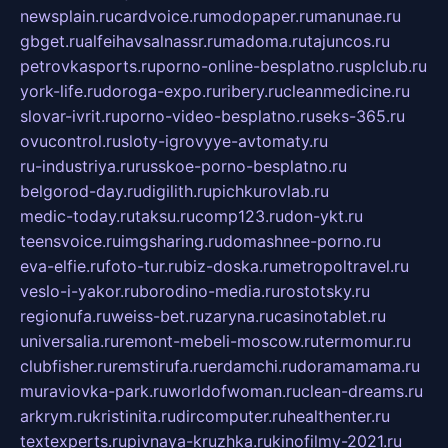
newsplain.ru
cardvoice.ru
modopaper.ru
manunae.ru
gbget.ru
alfeihavsalnassr.ru
madoma.ru
tajuncos.ru
petrovkasports.ru
porno-online-besplatno.ru
splclub.ru
york-life.ru
doroga-expo.ru
ribery.ru
cleanmedicine.ru
slovar-ivrit.ru
porno-video-besplatno.ru
seks-365.ru
ovucontrol.ru
sloty-igrovyye-avtomaty.ru
ru-industriya.ru
russkoe-porno-besplatno.ru
belgorod-day.ru
digilith.ru
pichkurovlab.ru
medic-today.ru
taksu.ru
comp123.ru
don-ykt.ru
teensvoice.ru
imgsharing.ru
domashnee-porno.ru
eva-elfie.ru
foto-tur.ru
biz-doska.ru
metropoltravel.ru
veslo-i-yakor.ru
borodino-media.ru
rostotsky.ru
regionufa.ru
weiss-bet.ru
zaryna.ru
casinotablet.ru
universalia.ru
remont-mebeli-moscow.ru
termomur.ru
clubfisher.ru
remstirufa.ru
erdamchi.ru
doramamama.ru
muraviovka-park.ru
worldofwoman.ru
clean-dreams.ru
arkrym.ru
kristinita.ru
dircomputer.ru
healthenter.ru
textexperts.ru
pivnaya-kruzhka.ru
kinofilmy-2021.ru