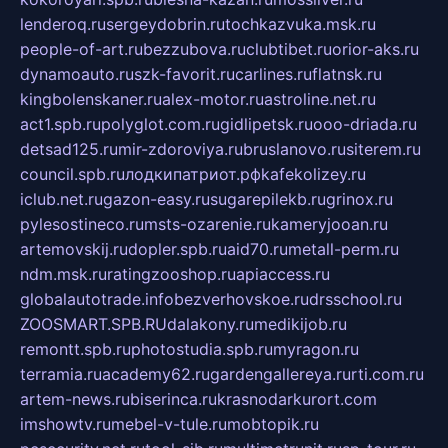
lenderoq.ru
sergeydobrin.ru
tochkazvuka.msk.ru
people-of-art.ru
bezzubova.ru
clubtibet.ru
orior-aks.ru
dynamoauto.ru
szk-favorit.ru
carlines.ru
flatnsk.ru
kingbolenskaner.ru
alex-motor.ru
astroline.net.ru
act1.spb.ru
polyglot.com.ru
gidlipetsk.ru
ooo-driada.ru
detsad125.ru
mir-zdoroviya.ru
bruslanovo.ru
siterem.ru
council.spb.ru
лодкипатриот.рф
kafekolizey.ru
iclub.net.ru
gazon-easy.ru
sugarepilekb.ru
grinox.ru
pylesostineco.ru
msts-ozarenie.ru
kameryjooan.ru
artemovskij.ru
dopler.spb.ru
aid70.ru
metall-perm.ru
ndm.msk.ru
ratingzooshop.ru
apiaccess.ru
globalautotrade.info
bezverhovskoe.ru
drsschool.ru
ZOOSMART.SPB.RU
dalakony.ru
medikijob.ru
remontt.spb.ru
photostudia.spb.ru
myragon.ru
terramia.ru
academy62.ru
gardengallereya.ru
rti.com.ru
artem-news.ru
biserinca.ru
krasnodarkurort.com
imshowtv.ru
mebel-v-tule.ru
mobtopik.ru