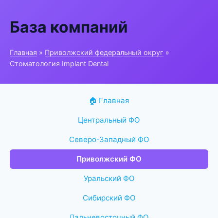
База компаний
Главная
»
Приволжский федеральный округ
»
Стоматология Implant Dental
🏠 Главная
Центральный ФО
Северо-Западный ФО
Приволжский ФО
Уральский ФО
Сибирский ФО
Дальневосточный ФО