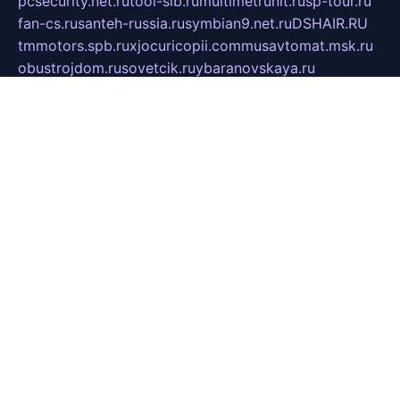
pcsecurity.net.ru
tool-sib.ru
multimetrunit.ru
sp-tour.ru
fan-cs.ru
santeh-russia.ru
symbian9.net.ru
DSHAIR.RU
tmmotors.spb.ru
xjocuricopii.com
musavtomat.msk.ru
obustrojdom.ru
sovetcik.ru
ybaranovskaya.ru
ppknews.ru
cult-alshei.ru
JAPANRUSSIA.RU
proekciyamebel.ru
imper-finans.ru
rim.org.ru
glamourai.ru
brassminus.ru
zabor-pro.ru
ftn.pp.ru
dorogoe58.ru
laimengpacker.ru
kuzova-zapchasti.ru
sageerp.ru
taxodrom.ru
dsrazvitie.ru
hardcity.net.ru
ratinghomegames.ru
topservice25.ru
gubernyan.ru
gtglasslined.ru
ii4.ru
tssport.spb.ru
andorra24.com
blackwallstreet.ru
oboimos.ru
optim-doors.com.ru
ikuch.ru
nycr.org.ru
npa21.ru
vremya-ch.spb.ru
desert000.ru
ivtorgi.ru
ifiori.ru
catalog-statei.ru
dcv.org.ru
spetsmaster174.ru
ipkameryhiseeu.ru
dum26.ru
ruspol.spb.ru
fr-opendp.ru
kam-solnyshko.ru
cheyenne-arapaho.ru
sevzapmetal.spb.ru
ted-lapidus.spb.ru
parasite-eliminator.ru