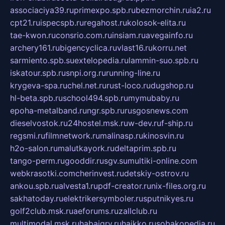
associaciya39.ru
primexpo.spb.ru
bezmorchin.ru
ia2.ru
cpt21.ru
ispecspb.ru
regahost.ru
kolosok-elita.ru
tae-kwon.ru
consrio.com.ru
insiam.ru
avegainfo.ru
archery161.ru
bigencyclica.ru
vlast16.ru
korru.net
sarmiento.spb.su
extelopedia.ru
lammin-suo.spb.ru
iskatour.spb.ru
snpi.org.ru
running-line.ru
krygeva-spa.ru
chel.net.ru
rust-loco.ru
dugshop.ru
hl-beta.spb.ru
school494.spb.ru
mymubaby.ru
epoha-metalband.ru
ngr.spb.ru
rusgosnews.com
dieselvostok.ru
24hostel.msk.ru
w-dev.ru
f-ship.ru
regsmi.ru
filmnetwork.ru
malinasp.ru
kinosvin.ru
h2o-salon.ru
malutkayork.ru
deltaprim.spb.ru
tango-perm.ru
gooddir.ru
sgv.su
multiki-online.com
webkrasotki.com
cherinvest.ru
detskiy-ostrov.ru
ankou.spb.ru
alvesta1.ru
pdf-creator.ru
nix-files.org.ru
sakhatoday.ru
elektrikersymboler.ru
sputnikyes.ru
golf2club.msk.ru
aeforums.ru
zallclub.ru
multimodal.msk.ru
habaigry.ru
haikko.ru
sobakopedia.ru