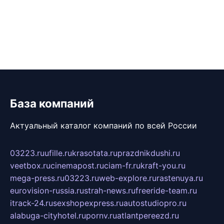
База компаний
Актуальный каталог компаний по всей России
03223.ru
ufille.ru
krasotata.ru
prazdnikdushi.ru
veetbox.ru
cinemapost.ru
ciam-fr.ru
kraft-you.ru
mega-press.ru
03223.ru
web-explore.ru
rastenuya.ru
eurovision-russia.ru
strah-news.ru
freeride-team.ru
itrack-24.ru
sexshopexpress.ru
autostudiopro.ru
alabuga-cityhotel.ru
pornv.ru
atlantpereezd.ru