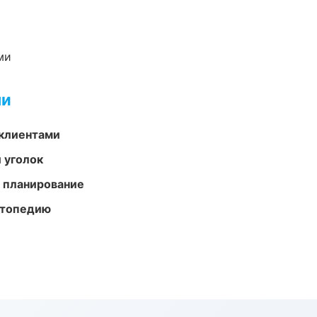
ми
ми
 клиентами
 уголок
 планирование
ортопедию