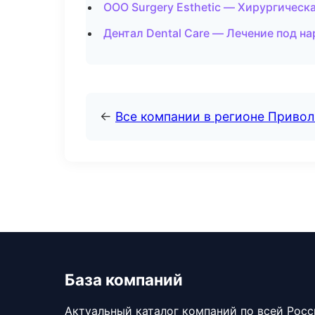
ООО Surgery Esthetic — Хирургическ
Дентал Dental Care — Лечение под н
←
Все компании в регионе Приво
База компаний
Актуальный каталог компаний по всей Рос