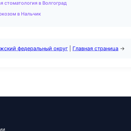
ая стоматология в Волгоград
аркозом в Нальчик
лжский федеральный округ
|
Главная страница
→
сии