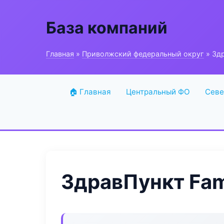
База компаний
Главная
»
Приволжский федеральный округ
» Здр
🏠 Главная
Центральный ФО
Севе
ЗдравПункт Fam