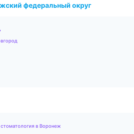
лжский федеральный округ
ь
овгород
я стоматология в Воронеж