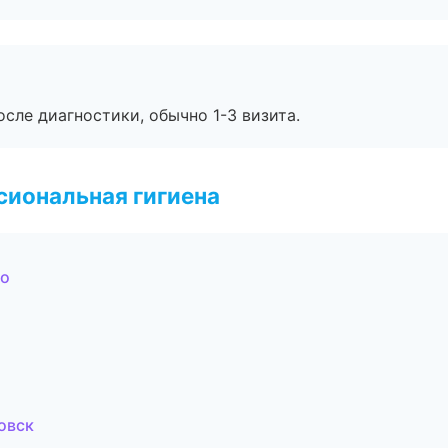
сле диагностики, обычно 1-3 визита.
иональная гигиена
во
овск