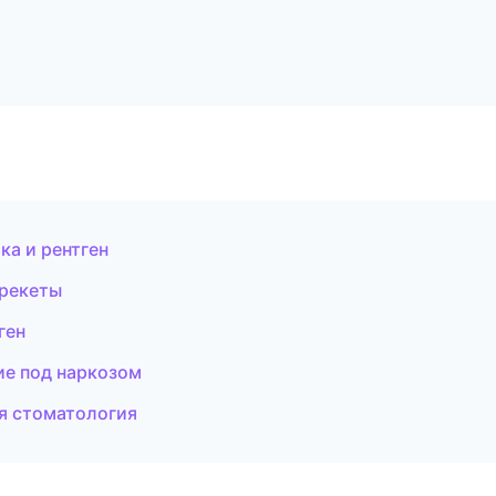
ка и рентген
брекеты
ген
ие под наркозом
ая стоматология