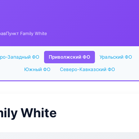
авПункт Family White
ро-Западный ФО
Приволжский ФО
Уральский ФО
Южный ФО
Северо-Кавказский ФО
ily White