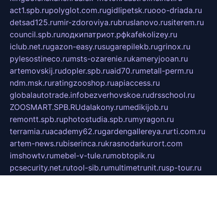
act1.spb.ru
polyglot.com.ru
gidlipetsk.ru
ooo-driada.ru
detsad125.ru
mir-zdoroviya.ru
bruslanovo.ru
siterem.ru
council.spb.ru
лодкипатриот.рф
kafekolizey.ru
iclub.net.ru
gazon-easy.ru
sugarepilekb.ru
grinox.ru
pylesostineco.ru
msts-ozarenie.ru
kameryjooan.ru
artemovskij.ru
dopler.spb.ru
aid70.ru
metall-perm.ru
ndm.msk.ru
ratingzooshop.ru
apiaccess.ru
globalautotrade.info
bezverhovskoe.ru
drsschool.ru
ZOOSMART.SPB.RU
dalakony.ru
medikijob.ru
remontt.spb.ru
photostudia.spb.ru
myragon.ru
terramia.ru
academy62.ru
gardengallereya.ru
rti.com.ru
artem-news.ru
biserinca.ru
krasnodarkurort.com
imshowtv.ru
mebel-v-tule.ru
mobtopik.ru
pcsecurity.net.ru
tool-sib.ru
multimetrunit.ru
sp-tour.ru
fan-cs.ru
santeh-russia.ru
symbian9.net.ru
DSHAIR.RU
tmmotors.spb.ru
xjocuricopii.com
musavtomat.msk.ru
obustrojdom.ru
sovetcik.ru
ybaranovskaya.ru
ppknews.ru
cult-alshei.ru
JAPANRUSSIA.RU