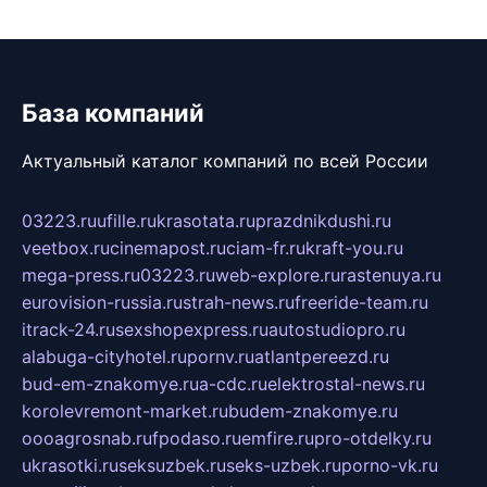
База компаний
Актуальный каталог компаний по всей России
03223.ru
ufille.ru
krasotata.ru
prazdnikdushi.ru
veetbox.ru
cinemapost.ru
ciam-fr.ru
kraft-you.ru
mega-press.ru
03223.ru
web-explore.ru
rastenuya.ru
eurovision-russia.ru
strah-news.ru
freeride-team.ru
itrack-24.ru
sexshopexpress.ru
autostudiopro.ru
alabuga-cityhotel.ru
pornv.ru
atlantpereezd.ru
bud-em-znakomye.ru
a-cdc.ru
elektrostal-news.ru
korolevremont-market.ru
budem-znakomye.ru
oooagrosnab.ru
fpodaso.ru
emfire.ru
pro-otdelky.ru
ukrasotki.ru
seksuzbek.ru
seks-uzbek.ru
porno-vk.ru