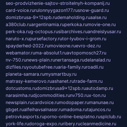
seo-prodvizhenie-sajtov-stroitelnyh-kompanij.ru
card-voice.ru
rulonnyygazon177.ru
snow-guard.ru
domizbrusa-9x12spb.ru
demaholding.ru
aalse.ru
a380club.ru
argentinamia.ru
perkoka.ru
movie-one.ru
perk-oka.ru
g-octopus.ru
sibarchives.ru
andreislyusar.ru
naruto-x.ru
pursefactory.ru
tor-lyubov-i-grom.ru
spayderhed-2022.ru
movieone.ru
evro-dez.ru
webamator.ru
ma-absolut1.ru
avtopomosch27.ru
nv-750.ru
news-plain.ru
nertansaga.ru
delanalad.ru
dizfiles.ru
youtubefree.ru
aria-family.ru
roadli.ru
planeta-samara.ru
mysmartbuy.ru
matrasy-kemerovo.ru
ashanet.ru
trade-farm.ru
dotcustoms.ru
domizbrusa9x12spb.ru
autodamp.ru
narasimha.ru
djcommodities.ru
nv750.ru
x-ton.ru
newsplain.ru
cardvoice.ru
modopaper.ru
manunae.ru
gbget.ru
alfeihavsalnassr.ru
madoma.ru
tajuncos.ru
petrovkasports.ru
porno-online-besplatno.ru
splclub.ru
york-life.ru
doroga-expo.ru
ribery.ru
cleanmedicine.ru