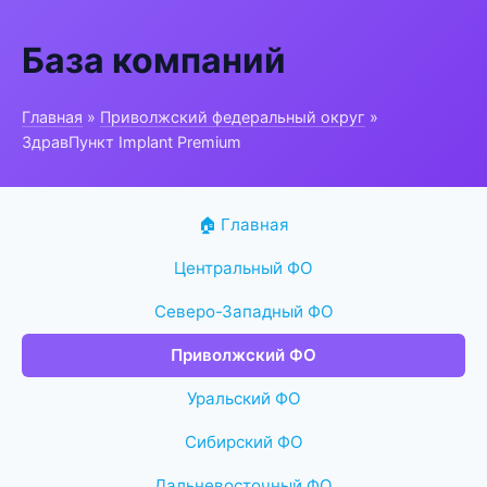
База компаний
Главная
»
Приволжский федеральный округ
»
ЗдравПункт Implant Premium
🏠 Главная
Центральный ФО
Северо-Западный ФО
Приволжский ФО
Уральский ФО
Сибирский ФО
Дальневосточный ФО