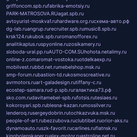
griffoncom.spb.ru
fabrika-emotsiy.ru
PARK-MATROSOVA.RU
agat.spb.ru
avtoyurist-moskva1.ru
hardware.org.ru
схема-авто.рф
dg-lab.ru
angrup.ru
recruiter.spb.ru
music8.spb.ru
krsk124.ru
kubok.spb.ru
romanofforex.ru
analitikaplus.ru
spyonline.ru
zosikamery.ru
sloboda-ural.pp.ru
AUTO-COM.SU
hohota.net
alimy.ru
online-z.com
aromat-vostoka.ru
otdelkaexp.ru
mobilvest.ru
bbd.net.ru
mebelshop.msk.ru
smp-forum.ru
bastion-td.ru
kosmoscreative.ru
avrmotors.ru
art-galadesign.ru
tiffany-c.ru
ecostep-samara.ru
d-p.spb.ru
галактика73.рф
sko.com.ru
davitamebel-spb.ru
fotsis.ru
tesiaes.ru
kokoroyari.spb.ru
blesna-kazan.ru
mossilver.ru
lenderoq.ru
sergeydobrin.ru
tochkazvuka.msk.ru
people-of-art.ru
bezzubova.ru
clubtibet.ru
orior-aks.ru
dynamoauto.ru
szk-favorit.ru
carlines.ru
flatnsk.ru
kingbolenskaner.ru
alex-motor.ru
astroline.net.ru