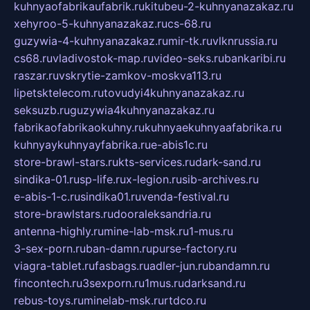
kuhnyaofabrikaufabrik.ru
kitubeu-2-kuhnyanazakaz.ru
xehyroo-5-kuhnyanazakaz.ru
cs-68.ru
guzywia-4-kuhnyanazakaz.ru
mir-tk.ru
vlknrussia.ru
cs68.ru
vladivostok-map.ru
video-seks.ru
bankaribi.ru
raszar.ru
vskrytie-zamkov-moskva113.ru
lipetsktelecom.ru
tovudyi4kuhnyanazakaz.ru
seksuzb.ru
guzywia4kuhnyanazakaz.ru
fabrikaofabrikaokuhny.ru
kuhnyaekuhnyaafabrika.ru
kuhnyaykuhnyayfabrika.ru
e-abis1c.ru
store-brawl-stars.ru
kts-services.ru
dark-sand.ru
sindika-01.ru
sp-life.ru
x-legion.ru
sib-archives.ru
e-abis-1-c.ru
sindika01.ru
venda-festival.ru
store-brawlstars.ru
dooraleksandria.ru
antenna-highly.ru
mine-lab-msk.ru
1-mus.ru
3-sex-porn.ru
ban-damn.ru
purse-factory.ru
viagra-tablet.ru
fasbags.ru
adler-jun.ru
bandamn.ru
fincontech.ru
3sexporn.ru
1mus.ru
darksand.ru
rebus-toys.ru
minelab-msk.ru
rtdco.ru