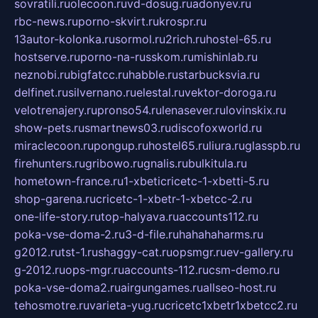
sovratili.ru
olecoon.ru
vd-dosug.ru
adonyev.ru
rbc-news.ru
porno-skvirt.ru
krospr.ru
13autor-kolonka.ru
sormol.ru
2rich.ru
hostel-65.ru
hostserve.ru
porno-na-russkom.ru
mishinlab.ru
neznobi.ru
bigfatcc.ru
habble.ru
starbucksvia.ru
delfinet.ru
silvernano.ru
elestal.ru
vektor-doroga.ru
velotrenajery.ru
pronso54.ru
lenasever.ru
lovinskix.ru
show-pets.ru
smartnews03.ru
discofoxworld.ru
miraclecoon.ru
pongup.ru
hostel65.ru
liura.ru
glasspb.ru
firehunters.ru
gribowo.ru
gnalis.ru
bulkitula.ru
hometown-france.ru
1-xbeticricetc-1-xbetti-5.ru
shop-garena.ru
cricetc-1-xbetr-1-xbetcc-2.ru
one-life-story.ru
top-halyava.ru
accounts112.ru
poka-vse-doma-2.ru
3-d-file.ru
hahahaharms.ru
g2012.ru
tst-1.ru
shaggy-cat.ru
opsmgr.ru
ev-gallery.ru
g-2012.ru
ops-mgr.ru
accounts-112.ru
csm-demo.ru
poka-vse-doma2.ru
airgungames.ru
allseo-host.ru
tehosmotre.ru
varieta-yug.ru
cricetc1xbetr1xbetcc2.ru