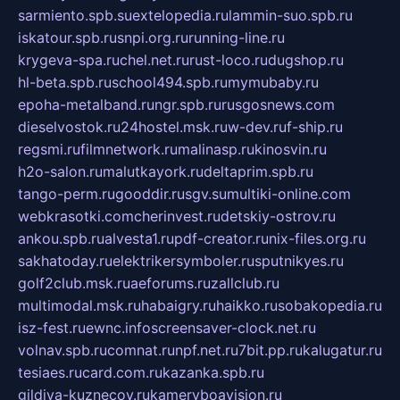
sarmiento.spb.su
extelopedia.ru
lammin-suo.spb.ru
iskatour.spb.ru
snpi.org.ru
running-line.ru
krygeva-spa.ru
chel.net.ru
rust-loco.ru
dugshop.ru
hl-beta.spb.ru
school494.spb.ru
mymubaby.ru
epoha-metalband.ru
ngr.spb.ru
rusgosnews.com
dieselvostok.ru
24hostel.msk.ru
w-dev.ru
f-ship.ru
regsmi.ru
filmnetwork.ru
malinasp.ru
kinosvin.ru
h2o-salon.ru
malutkayork.ru
deltaprim.spb.ru
tango-perm.ru
gooddir.ru
sgv.su
multiki-online.com
webkrasotki.com
cherinvest.ru
detskiy-ostrov.ru
ankou.spb.ru
alvesta1.ru
pdf-creator.ru
nix-files.org.ru
sakhatoday.ru
elektrikersymboler.ru
sputnikyes.ru
golf2club.msk.ru
aeforums.ru
zallclub.ru
multimodal.msk.ru
habaigry.ru
haikko.ru
sobakopedia.ru
isz-fest.ru
ewnc.info
screensaver-clock.net.ru
volnav.spb.ru
comnat.ru
npf.net.ru
7bit.pp.ru
kalugatur.ru
tesiaes.ru
card.com.ru
kazanka.spb.ru
gildiya-kuznecov.ru
kameryboavision.ru