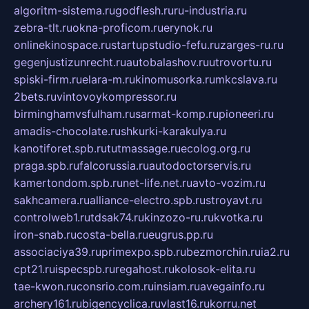
algoritm-sistema.ru
godflesh.ru
ru-industria.ru
zebra-tlt.ru
okna-proficom.ru
erynok.ru
onlinekinospace.ru
startupstudio-fefu.ru
zarges-ru.ru
gegenjustizunrecht.ru
autobalashov.ru
utrovortu.ru
spiski-firm.ru
elara-m.ru
kinomusorka.ru
mkcslava.ru
2bets.ru
vintovoykompressor.ru
birminghamvsfulham.ru
sarmat-komp.ru
pioneeri.ru
amadis-chocolate.ru
shkurki-karakulya.ru
kanotiforet.spb.ru
tutmassage.ru
ecolog.org.ru
praga.spb.ru
falcorussia.ru
autodoctorservis.ru
kamertondom.spb.ru
net-life.net.ru
avto-vozim.ru
sakhcamera.ru
alliance-electro.spb.ru
stroyavt.ru
controlweb1.ru
tdsak74.ru
kinzozo-ru.ru
kvotka.ru
iron-snab.ru
costa-bella.ru
eugrus.pp.ru
associaciya39.ru
primexpo.spb.ru
bezmorchin.ru
ia2.ru
cpt21.ru
ispecspb.ru
regahost.ru
kolosok-elita.ru
tae-kwon.ru
consrio.com.ru
insiam.ru
avegainfo.ru
archery161.ru
bigencyclica.ru
vlast16.ru
korru.net