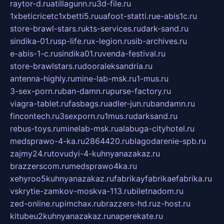
raytor-d.ru
atillagunn.ru
3d-file.ru
1xbeticricetc1xbetti5.ru
uafoot-statti.ru
e-abis1c.ru
store-brawl-stars.ru
kts-services.ru
dark-sand.ru
sindika-01.ru
sp-life.ru
x-legion.ru
sib-archives.ru
e-abis-1-c.ru
sindika01.ru
venda-festival.ru
store-brawlstars.ru
dooraleksandria.ru
antenna-highly.ru
mine-lab-msk.ru
1-mus.ru
3-sex-porn.ru
ban-damn.ru
purse-factory.ru
viagra-tablet.ru
fasbags.ru
adler-jun.ru
bandamn.ru
fincontech.ru
3sexporn.ru
1mus.ru
darksand.ru
rebus-toys.ru
minelab-msk.ru
alabuga-cityhotel.ru
medsprawo-4-ka.ru
2864420.ru
blagodarenie-spb.ru
zajmy24.ru
tovudyi-4-kuhnyanazakaz.ru
brazzerscom.ru
medsprawo4ka.ru
xehyroo5kuhnyanazakaz.ru
fabrikayfabrikaefabrika.ru
vskrytie-zamkov-moskva-113.ru
biletnadom.ru
zed-online.ru
pimchax.ru
brazzers-hd.ru
z-host.ru
kitubeu2kuhnyanazakaz.ru
naperekate.ru