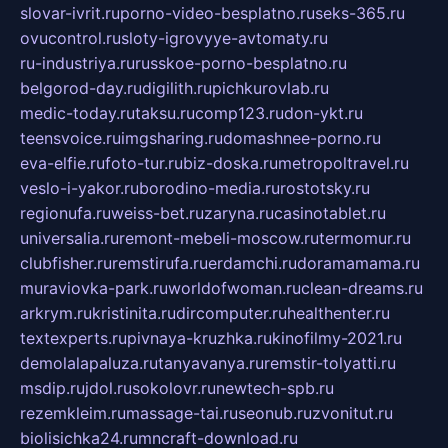
slovar-ivrit.ru
porno-video-besplatno.ru
seks-365.ru
ovucontrol.ru
sloty-igrovyye-avtomaty.ru
ru-industriya.ru
russkoe-porno-besplatno.ru
belgorod-day.ru
digilith.ru
pichkurovlab.ru
medic-today.ru
taksu.ru
comp123.ru
don-ykt.ru
teensvoice.ru
imgsharing.ru
domashnee-porno.ru
eva-elfie.ru
foto-tur.ru
biz-doska.ru
metropoltravel.ru
veslo-i-yakor.ru
borodino-media.ru
rostotsky.ru
regionufa.ru
weiss-bet.ru
zaryna.ru
casinotablet.ru
universalia.ru
remont-mebeli-moscow.ru
termomur.ru
clubfisher.ru
remstirufa.ru
erdamchi.ru
doramamama.ru
muraviovka-park.ru
worldofwoman.ru
clean-dreams.ru
arkrym.ru
kristinita.ru
dircomputer.ru
healthenter.ru
textexperts.ru
pivnaya-kruzhka.ru
kinofilmy-2021.ru
demolalapaluza.ru
tanyavanya.ru
remstir-tolyatti.ru
msdip.ru
jdol.ru
sokolovr.ru
newtech-spb.ru
rezemkleim.ru
massage-tai.ru
seonub.ru
zvonitut.ru
biolisichka24.ru
mncraft-download.ru