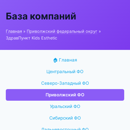
База компаний
Главная
»
Приволжский федеральный округ
»
ЗдравПункт Kids Esthetic
🏠 Главная
Центральный ФО
Северо-Западный ФО
Приволжский ФО
Уральский ФО
Сибирский ФО
Дальневосточный ФО