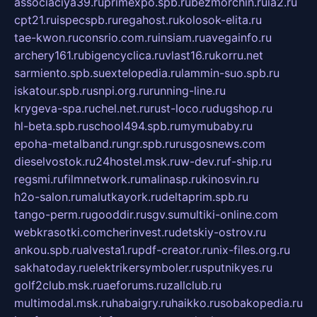
associaciya39.ru
primexpo.spb.ru
bezmorchin.ru
ia2.ru
cpt21.ru
ispecspb.ru
regahost.ru
kolosok-elita.ru
tae-kwon.ru
consrio.com.ru
insiam.ru
avegainfo.ru
archery161.ru
bigencyclica.ru
vlast16.ru
korru.net
sarmiento.spb.su
extelopedia.ru
lammin-suo.spb.ru
iskatour.spb.ru
snpi.org.ru
running-line.ru
krygeva-spa.ru
chel.net.ru
rust-loco.ru
dugshop.ru
hl-beta.spb.ru
school494.spb.ru
mymubaby.ru
epoha-metalband.ru
ngr.spb.ru
rusgosnews.com
dieselvostok.ru
24hostel.msk.ru
w-dev.ru
f-ship.ru
regsmi.ru
filmnetwork.ru
malinasp.ru
kinosvin.ru
h2o-salon.ru
malutkayork.ru
deltaprim.spb.ru
tango-perm.ru
gooddir.ru
sgv.su
multiki-online.com
webkrasotki.com
cherinvest.ru
detskiy-ostrov.ru
ankou.spb.ru
alvesta1.ru
pdf-creator.ru
nix-files.org.ru
sakhatoday.ru
elektrikersymboler.ru
sputnikyes.ru
golf2club.msk.ru
aeforums.ru
zallclub.ru
multimodal.msk.ru
habaigry.ru
haikko.ru
sobakopedia.ru