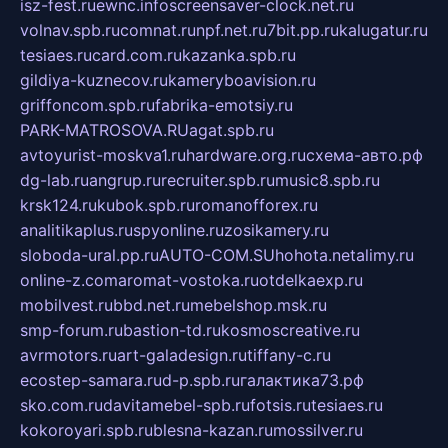
isz-fest.ru
ewnc.info
screensaver-clock.net.ru
volnav.spb.ru
comnat.ru
npf.net.ru
7bit.pp.ru
kalugatur.ru
tesiaes.ru
card.com.ru
kazanka.spb.ru
gildiya-kuznecov.ru
kameryboavision.ru
griffoncom.spb.ru
fabrika-emotsiy.ru
PARK-MATROSOVA.RU
agat.spb.ru
avtoyurist-moskva1.ru
hardware.org.ru
схема-авто.рф
dg-lab.ru
angrup.ru
recruiter.spb.ru
music8.spb.ru
krsk124.ru
kubok.spb.ru
romanofforex.ru
analitikaplus.ru
spyonline.ru
zosikamery.ru
sloboda-ural.pp.ru
AUTO-COM.SU
hohota.net
alimy.ru
online-z.com
aromat-vostoka.ru
otdelkaexp.ru
mobilvest.ru
bbd.net.ru
mebelshop.msk.ru
smp-forum.ru
bastion-td.ru
kosmoscreative.ru
avrmotors.ru
art-galadesign.ru
tiffany-c.ru
ecostep-samara.ru
d-p.spb.ru
галактика73.рф
sko.com.ru
davitamebel-spb.ru
fotsis.ru
tesiaes.ru
kokoroyari.spb.ru
blesna-kazan.ru
mossilver.ru