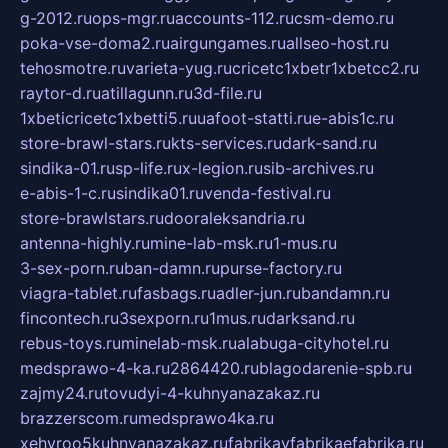
g-2012.ru
ops-mgr.ru
accounts-112.ru
csm-demo.ru
poka-vse-doma2.ru
airgungames.ru
allseo-host.ru
tehosmotre.ru
varieta-yug.ru
cricetc1xbetr1xbetcc2.ru
raytor-d.ru
atillagunn.ru
3d-file.ru
1xbeticricetc1xbetti5.ru
uafoot-statti.ru
e-abis1c.ru
store-brawl-stars.ru
kts-services.ru
dark-sand.ru
sindika-01.ru
sp-life.ru
x-legion.ru
sib-archives.ru
e-abis-1-c.ru
sindika01.ru
venda-festival.ru
store-brawlstars.ru
dooraleksandria.ru
antenna-highly.ru
mine-lab-msk.ru
1-mus.ru
3-sex-porn.ru
ban-damn.ru
purse-factory.ru
viagra-tablet.ru
fasbags.ru
adler-jun.ru
bandamn.ru
fincontech.ru
3sexporn.ru
1mus.ru
darksand.ru
rebus-toys.ru
minelab-msk.ru
alabuga-cityhotel.ru
medsprawo-4-ka.ru
2864420.ru
blagodarenie-spb.ru
zajmy24.ru
tovudyi-4-kuhnyanazakaz.ru
brazzerscom.ru
medsprawo4ka.ru
xehyroo5kuhnyanazakaz.ru
fabrikayfabrikaefabrika.ru