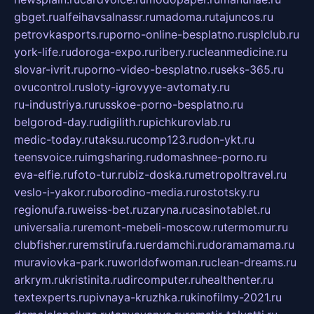
gbget.ru
alfeihavsalnassr.ru
madoma.ru
tajuncos.ru
petrovkasports.ru
porno-online-besplatno.ru
splclub.ru
york-life.ru
doroga-expo.ru
ribery.ru
cleanmedicine.ru
slovar-ivrit.ru
porno-video-besplatno.ru
seks-365.ru
ovucontrol.ru
sloty-igrovyye-avtomaty.ru
ru-industriya.ru
russkoe-porno-besplatno.ru
belgorod-day.ru
digilith.ru
pichkurovlab.ru
medic-today.ru
taksu.ru
comp123.ru
don-ykt.ru
teensvoice.ru
imgsharing.ru
domashnee-porno.ru
eva-elfie.ru
foto-tur.ru
biz-doska.ru
metropoltravel.ru
veslo-i-yakor.ru
borodino-media.ru
rostotsky.ru
regionufa.ru
weiss-bet.ru
zaryna.ru
casinotablet.ru
universalia.ru
remont-mebeli-moscow.ru
termomur.ru
clubfisher.ru
remstirufa.ru
erdamchi.ru
doramamama.ru
muraviovka-park.ru
worldofwoman.ru
clean-dreams.ru
arkrym.ru
kristinita.ru
dircomputer.ru
healthenter.ru
textexperts.ru
pivnaya-kruzhka.ru
kinofilmy-2021.ru