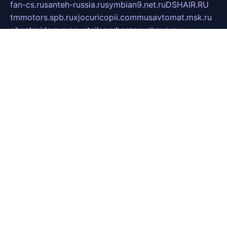
fan-cs.ru
santeh-russia.ru
symbian9.net.ru
DSHAIR.RU
tmmotors.spb.ru
xjocuricopii.com
musavtomat.msk.ru
obustrojdom.ru
sovetcik.ru
ybaranovskaya.ru
ppknews.ru
cult-alshei.ru
JAPANRUSSIA.RU
proekciyamebel.ru
imper-finans.ru
rim.org.ru
glamourai.ru
brassminus.ru
zabor-pro.ru
ftn.pp.ru
dorogoe58.ru
laimengpacker.ru
kuzova-zapchasti.ru
sageerp.ru
taxodrom.ru
dsrazvitie.ru
hardcity.net.ru
ratinghomegames.ru
topservice25.ru
gubernyan.ru
gtglasslined.ru
ii4.ru
tssport.spb.ru
andorra24.com
blackwallstreet.ru
oboimos.ru
optim-doors.com.ru
ikuch.ru
nycr.org.ru
npa21.ru
vremya-ch.spb.ru
desert000.ru
ivtorgi.ru
ifiori.ru
catalog-statei.ru
dcv.org.ru
spetsmaster174.ru
ipkameryhiseeu.ru
dum26.ru
ruspol.spb.ru
fr-opendp.ru
kam-solnyshko.ru
cheyenne-arapaho.ru
sevzapmetal.spb.ru
ted-lapidus.spb.ru
parasite-eliminator.ru
sigma-complete.ru
modernworld.ru
dama-moda.ru