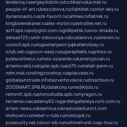
lenderoq.ru
sergeydobrin.ru
tochkazvuka.msk.ru
people-of-art.ru
bezzubova.ru
clubtibet.ru
orior-aks.ru
dynamoauto.ru
szk-favorit.ru
carlines.ru
flatnsk.ru
kingbolenskaner.ru
alex-motor.ru
astroline.net.ru
act1.spb.ru
polyglot.com.ru
gidlipetsk.ru
ooo-driada.ru
detsad125.ru
mir-zdoroviya.ru
bruslanovo.ru
siterem.ru
council.spb.ru
лодкипатриот.рф
kafekolizey.ru
iclub.net.ru
gazon-easy.ru
sugarepilekb.ru
grinox.ru
pylesostineco.ru
msts-ozarenie.ru
kameryjooan.ru
artemovskij.ru
dopler.spb.ru
aid70.ru
metall-perm.ru
ndm.msk.ru
ratingzooshop.ru
apiaccess.ru
globalautotrade.info
bezverhovskoe.ru
drsschool.ru
ZOOSMART.SPB.RU
dalakony.ru
medikijob.ru
remontt.spb.ru
photostudia.spb.ru
myragon.ru
terramia.ru
academy62.ru
gardengallereya.ru
rti.com.ru
artem-news.ru
biserinca.ru
krasnodarkurort.com
imshowtv.ru
mebel-v-tule.ru
mobtopik.ru
pcsecurity.net.ru
tool-sib.ru
multimetrunit.ru
sp-tour.ru