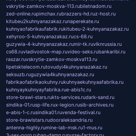
vskrytie-zamkov-moskva-113.ru
biletnadom.ru
zed-online.ru
pimchax.ru
brazzers-hd.ru
z-host.ru
kitubeu2kuhnyanazakaz.ru
naperekate.ru
kuhnyaofabrikaufabrik.ru
kitubeu-2-kuhnyanazakaz.ru
xehyroo-5-kuhnyanazakaz.ru
cs-68.ru
guzywia-4-kuhnyanazakaz.ru
mir-tk.ru
vlknrussia.ru
cs68.ru
vladivostok-map.ru
video-seks.ru
bankaribi.ru
raszar.ru
vskrytie-zamkov-moskva113.ru
lipetsktelecom.ru
tovudyi4kuhnyanazakaz.ru
seksuzb.ru
guzywia4kuhnyanazakaz.ru
fabrikaofabrikaokuhny.ru
kuhnyaekuhnyaafabrika.ru
kuhnyaykuhnyayfabrika.ru
e-abis1c.ru
store-brawl-stars.ru
kts-services.ru
dark-sand.ru
sindika-01.ru
sp-life.ru
x-legion.ru
sib-archives.ru
e-abis-1-c.ru
sindika01.ru
venda-festival.ru
store-brawlstars.ru
dooraleksandria.ru
antenna-highly.ru
mine-lab-msk.ru
1-mus.ru
3-sex-porn.ru
ban-damn.ru
purse-factory.ru