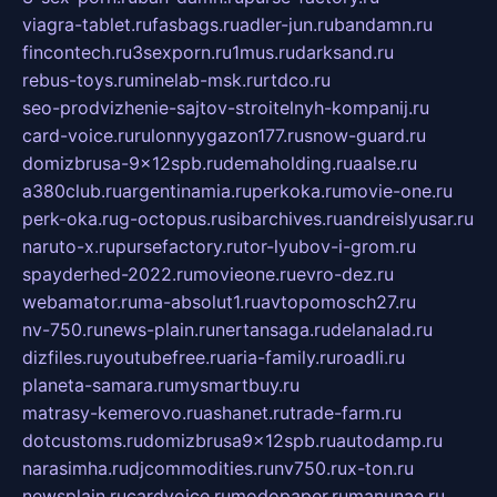
viagra-tablet.ru
fasbags.ru
adler-jun.ru
bandamn.ru
fincontech.ru
3sexporn.ru
1mus.ru
darksand.ru
rebus-toys.ru
minelab-msk.ru
rtdco.ru
seo-prodvizhenie-sajtov-stroitelnyh-kompanij.ru
card-voice.ru
rulonnyygazon177.ru
snow-guard.ru
domizbrusa-9x12spb.ru
demaholding.ru
aalse.ru
a380club.ru
argentinamia.ru
perkoka.ru
movie-one.ru
perk-oka.ru
g-octopus.ru
sibarchives.ru
andreislyusar.ru
naruto-x.ru
pursefactory.ru
tor-lyubov-i-grom.ru
spayderhed-2022.ru
movieone.ru
evro-dez.ru
webamator.ru
ma-absolut1.ru
avtopomosch27.ru
nv-750.ru
news-plain.ru
nertansaga.ru
delanalad.ru
dizfiles.ru
youtubefree.ru
aria-family.ru
roadli.ru
planeta-samara.ru
mysmartbuy.ru
matrasy-kemerovo.ru
ashanet.ru
trade-farm.ru
dotcustoms.ru
domizbrusa9x12spb.ru
autodamp.ru
narasimha.ru
djcommodities.ru
nv750.ru
x-ton.ru
newsplain.ru
cardvoice.ru
modopaper.ru
manunae.ru