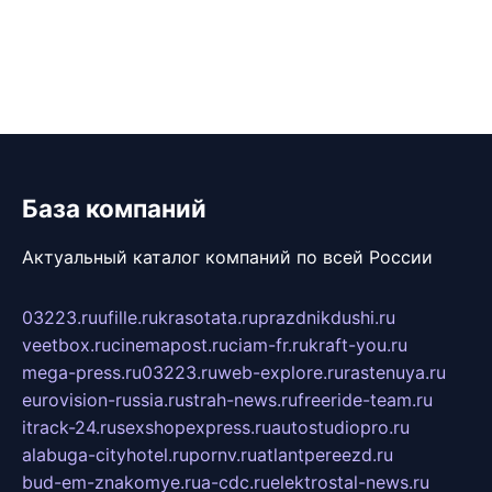
База компаний
Актуальный каталог компаний по всей России
03223.ru
ufille.ru
krasotata.ru
prazdnikdushi.ru
veetbox.ru
cinemapost.ru
ciam-fr.ru
kraft-you.ru
mega-press.ru
03223.ru
web-explore.ru
rastenuya.ru
eurovision-russia.ru
strah-news.ru
freeride-team.ru
itrack-24.ru
sexshopexpress.ru
autostudiopro.ru
alabuga-cityhotel.ru
pornv.ru
atlantpereezd.ru
bud-em-znakomye.ru
a-cdc.ru
elektrostal-news.ru