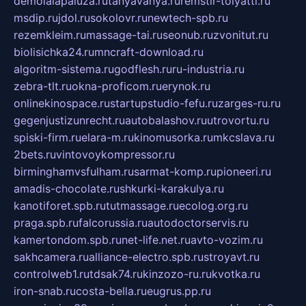
demolalapaluza.ru
tanyavanya.ru
remstir-tolyatti.ru
msdip.ru
jdol.ru
sokolovr.ru
newtech-spb.ru
rezemkleim.ru
massage-tai.ru
seonub.ru
zvonitut.ru
biolisichka24.ru
mncraft-download.ru
algoritm-sistema.ru
godflesh.ru
ru-industria.ru
zebra-tlt.ru
okna-proficom.ru
erynok.ru
onlinekinospace.ru
startupstudio-fefu.ru
zarges-ru.ru
gegenjustizunrecht.ru
autobalashov.ru
utrovortu.ru
spiski-firm.ru
elara-m.ru
kinomusorka.ru
mkcslava.ru
2bets.ru
vintovoykompressor.ru
birminghamvsfulham.ru
sarmat-komp.ru
pioneeri.ru
amadis-chocolate.ru
shkurki-karakulya.ru
kanotiforet.spb.ru
tutmassage.ru
ecolog.org.ru
praga.spb.ru
falcorussia.ru
autodoctorservis.ru
kamertondom.spb.ru
net-life.net.ru
avto-vozim.ru
sakhcamera.ru
alliance-electro.spb.ru
stroyavt.ru
controlweb1.ru
tdsak74.ru
kinzozo-ru.ru
kvotka.ru
iron-snab.ru
costa-bella.ru
eugrus.pp.ru