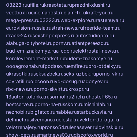
03223.ru
ufille.ru
krasotata.ru
prazdnikdushi.ru
veetbox.ru
cinemapost.ru
ciam-fr.ru
kraft-you.ru
mega-press.ru
03223.ru
web-explore.ru
rastenuya.ru
eurovision-russia.ru
strah-news.ru
freeride-team.ru
itrack-24.ru
sexshopexpress.ru
autostudiopro.ru
alabuga-cityhotel.ru
pornv.ru
atlantpereezd.ru
bud-em-znakomye.ru
a-cdc.ru
elektrostal-news.ru
korolevremont-market.ru
budem-znakomye.ru
oooagrosnab.ru
fpodaso.ru
emfire.ru
pro-otdelky.ru
ukrasotki.ru
seksuzbek.ru
seks-uzbek.ru
porno-vk.ru
sovratili.ru
olecoon.ru
vd-dosug.ru
adonyev.ru
rbc-news.ru
porno-skvirt.ru
krospr.ru
13autor-kolonka.ru
sormol.ru
2rich.ru
hostel-65.ru
hostserve.ru
porno-na-russkom.ru
mishinlab.ru
neznobi.ru
bigfatcc.ru
habble.ru
starbucksvia.ru
delfinet.ru
silvernano.ru
elestal.ru
vektor-doroga.ru
velotrenajery.ru
pronso54.ru
lenasever.ru
lovinskix.ru
show-pets.ru
smartnews03.ru
discofoxworld.ru