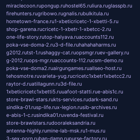
miraclecoon.ru
pongup.ru
hostel65.ru
liura.ru
glasspb.ru
firehunters.ru
gribowo.ru
gnalis.ru
bulkitula.ru
hometown-france.ru
1-xbeticricetc-1-xbetti-5.ru
shop-garena.ru
cricetc-1-xbetr-1-xbetcc-2.ru
one-life-story.ru
top-halyava.ru
accounts112.ru
poka-vse-doma-2.ru
3-d-file.ru
hahahaharms.ru
g2012.ru
tst-1.ru
shaggy-cat.ru
opsmgr.ru
ev-gallery.ru
g-2012.ru
ops-mgr.ru
accounts-112.ru
csm-demo.ru
poka-vse-doma2.ru
airgungames.ru
allseo-host.ru
tehosmotre.ru
varieta-yug.ru
cricetc1xbetr1xbetcc2.ru
raytor-d.ru
atillagunn.ru
3d-file.ru
1xbeticricetc1xbetti5.ru
uafoot-statti.ru
e-abis1c.ru
store-brawl-stars.ru
kts-services.ru
dark-sand.ru
sindika-01.ru
sp-life.ru
x-legion.ru
sib-archives.ru
e-abis-1-c.ru
sindika01.ru
venda-festival.ru
store-brawlstars.ru
dooraleksandria.ru
antenna-highly.ru
mine-lab-msk.ru
1-mus.ru
3-sex-porn.ru
ban-damn.ru
purse-factory.ru