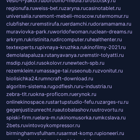
veslo-i-yakor.ru
borodino-media.ru
rostotsky.ru
regionufa.ru
weiss-bet.ru
zaryna.ru
casinotablet.ru
universalia.ru
remont-mebeli-moscow.ru
termomur.ru
clubfisher.ru
remstirufa.ru
erdamchi.ru
doramamama.ru
muraviovka-park.ru
worldofwoman.ru
clean-dreams.ru
arkrym.ru
kristinita.ru
dircomputer.ru
healthenter.ru
textexperts.ru
pivnaya-kruzhka.ru
kinofilmy-2021.ru
demolalapaluza.ru
tanyavanya.ru
remstir-tolyatti.ru
msdip.ru
jdol.ru
sokolovr.ru
newtech-spb.ru
rezemkleim.ru
massage-tai.ru
seonub.ru
zvonitut.ru
biolisichka24.ru
mncraft-download.ru
algoritm-sistema.ru
godflesh.ru
ru-industria.ru
zebra-tlt.ru
okna-proficom.ru
erynok.ru
onlinekinospace.ru
startupstudio-fefu.ru
zarges-ru.ru
gegenjustizunrecht.ru
autobalashov.ru
utrovortu.ru
spiski-firm.ru
elara-m.ru
kinomusorka.ru
mkcslava.ru
2bets.ru
vintovoykompressor.ru
birminghamvsfulham.ru
sarmat-komp.ru
pioneeri.ru