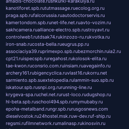
amadis-chocolate.ru
shkurki-karakulya.ru
kanotiforet.spb.ru
tutmassage.ru
ecolog.org.ru
praga.spb.ru
falcorussia.ru
autodoctorservis.ru
kamertondom.spb.ru
net-life.net.ru
avto-vozim.ru
sakhcamera.ru
alliance-electro.spb.ru
stroyavt.ru
controlweb1.ru
tdsak74.ru
kinzozo-ru.ru
kvotka.ru
iron-snab.ru
costa-bella.ru
eugrus.pp.ru
associaciya39.ru
primexpo.spb.ru
bezmorchin.ru
ia2.ru
cpt21.ru
ispecspb.ru
regahost.ru
kolosok-elita.ru
tae-kwon.ru
consrio.com.ru
insiam.ru
avegainfo.ru
archery161.ru
bigencyclica.ru
vlast16.ru
korru.net
sarmiento.spb.su
extelopedia.ru
lammin-suo.spb.ru
iskatour.spb.ru
snpi.org.ru
running-line.ru
krygeva-spa.ru
chel.net.ru
rust-loco.ru
dugshop.ru
hl-beta.spb.ru
school494.spb.ru
mymubaby.ru
epoha-metalband.ru
ngr.spb.ru
rusgosnews.com
dieselvostok.ru
24hostel.msk.ru
w-dev.ru
f-ship.ru
regsmi.ru
filmnetwork.ru
malinasp.ru
kinosvin.ru