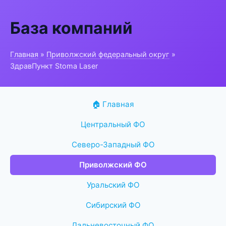
База компаний
Главная
»
Приволжский федеральный округ
»
ЗдравПункт Stoma Laser
🏠 Главная
Центральный ФО
Северо-Западный ФО
Приволжский ФО
Уральский ФО
Сибирский ФО
Дальневосточный ФО