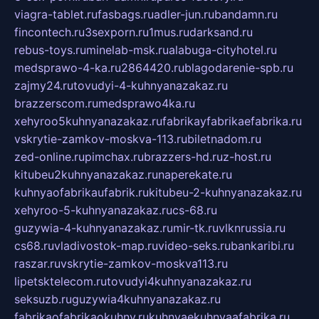
viagra-tablet.ru
fasbags.ru
adler-jun.ru
bandamn.ru
fincontech.ru
3sexporn.ru
1mus.ru
darksand.ru
rebus-toys.ru
minelab-msk.ru
alabuga-cityhotel.ru
medsprawo-4-ka.ru
2864420.ru
blagodarenie-spb.ru
zajmy24.ru
tovudyi-4-kuhnyanazakaz.ru
brazzerscom.ru
medsprawo4ka.ru
xehyroo5kuhnyanazakaz.ru
fabrikayfabrikaefabrika.ru
vskrytie-zamkov-moskva-113.ru
biletnadom.ru
zed-online.ru
pimchax.ru
brazzers-hd.ru
z-host.ru
kitubeu2kuhnyanazakaz.ru
naperekate.ru
kuhnyaofabrikaufabrik.ru
kitubeu-2-kuhnyanazakaz.ru
xehyroo-5-kuhnyanazakaz.ru
cs-68.ru
guzywia-4-kuhnyanazakaz.ru
mir-tk.ru
vlknrussia.ru
cs68.ru
vladivostok-map.ru
video-seks.ru
bankaribi.ru
raszar.ru
vskrytie-zamkov-moskva113.ru
lipetsktelecom.ru
tovudyi4kuhnyanazakaz.ru
seksuzb.ru
guzywia4kuhnyanazakaz.ru
fabrikaofabrikaokuhny.ru
kuhnyaekuhnyaafabrika.ru