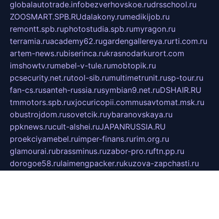
globalautotrade.info
bezverhovskoe.ru
drsschool.ru
ZOOSMART.SPB.RU
dalakony.ru
medikijob.ru
remontt.spb.ru
photostudia.spb.ru
myragon.ru
terramia.ru
academy62.ru
gardengallereya.ru
rti.com.ru
artem-news.ru
biserinca.ru
krasnodarkurort.com
imshowtv.ru
mebel-v-tule.ru
mobtopik.ru
pcsecurity.net.ru
tool-sib.ru
multimetrunit.ru
sp-tour.ru
fan-cs.ru
santeh-russia.ru
symbian9.net.ru
DSHAIR.RU
tmmotors.spb.ru
xjocuricopii.com
musavtomat.msk.ru
obustrojdom.ru
sovetcik.ru
ybaranovskaya.ru
ppknews.ru
cult-alshei.ru
JAPANRUSSIA.RU
proekciyamebel.ru
imper-finans.ru
rim.org.ru
glamourai.ru
brassminus.ru
zabor-pro.ru
ftn.pp.ru
dorogoe58.ru
laimengpacker.ru
kuzova-zapchasti.ru
sageerp.ru
taxodrom.ru
dsrazvitie.ru
hardcity.net.ru
ratinghomegames.ru
topservice25.ru
gubernyan.ru
gtglasslined.ru
ii4.ru
tssport.spb.ru
andorra24.com
blackwallstreet.ru
oboimos.ru
optim-doors.com.ru