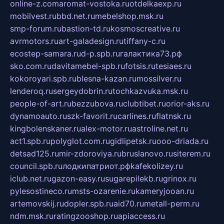
online-z.com
aromat-vostoka.ru
otdelkaexp.ru
mobilvest.ru
bbd.net.ru
mebelshop.msk.ru
smp-forum.ru
bastion-td.ru
kosmoscreative.ru
avrmotors.ru
art-galadesign.ru
tiffany-c.ru
ecostep-samara.ru
d-p.spb.ru
галактика73.рф
sko.com.ru
davitamebel-spb.ru
fotsis.ru
tesiaes.ru
kokoroyari.spb.ru
blesna-kazan.ru
mossilver.ru
lenderoq.ru
sergeydobrin.ru
tochkazvuka.msk.ru
people-of-art.ru
bezzubova.ru
clubtibet.ru
orior-aks.ru
dynamoauto.ru
szk-favorit.ru
carlines.ru
flatnsk.ru
kingbolenskaner.ru
alex-motor.ru
astroline.net.ru
act1.spb.ru
polyglot.com.ru
gidlipetsk.ru
ooo-driada.ru
detsad125.ru
mir-zdoroviya.ru
bruslanovo.ru
siterem.ru
council.spb.ru
лодкипатриот.рф
kafekolizey.ru
iclub.net.ru
gazon-easy.ru
sugarepilekb.ru
grinox.ru
pylesostineco.ru
msts-ozarenie.ru
kameryjooan.ru
artemovskij.ru
dopler.spb.ru
aid70.ru
metall-perm.ru
ndm.msk.ru
ratingzooshop.ru
apiaccess.ru