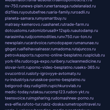
nv-750.ru
news-plain.ru
nertansaga.ru
delanalad.ru
dizfiles.ru
youtubefree.ru
aria-family.ru
roadli.ru
planeta-samara.ru
mysmartbuy.ru
matrasy-kemerovo.ru
ashanet.ru
trade-farm.ru
dotcustoms.ru
domizbrusa9x12spb.ru
autodamp.ru
narasimha.ru
djcommodities.ru
nv750.ru
x-ton.ru
newsplain.ru
cardvoice.ru
modopaper.ru
manunae.ru
gbget.ru
alfeihavsalnassr.ru
madoma.ru
tajuncos.ru
petrovkasports.ru
porno-online-besplatno.ru
splclub.ru
york-life.ru
doroga-expo.ru
ribery.ru
cleanmedicine.ru
slovar-ivrit.ru
porno-video-besplatno.ru
seks-365.ru
ovucontrol.ru
sloty-igrovyye-avtomaty.ru
ru-industriya.ru
russkoe-porno-besplatno.ru
belgorod-day.ru
digilith.ru
pichkurovlab.ru
medic-today.ru
taksu.ru
comp123.ru
don-ykt.ru
teensvoice.ru
imgsharing.ru
domashnee-porno.ru
eva-elfie.ru
foto-tur.ru
biz-doska.ru
metropoltravel.ru