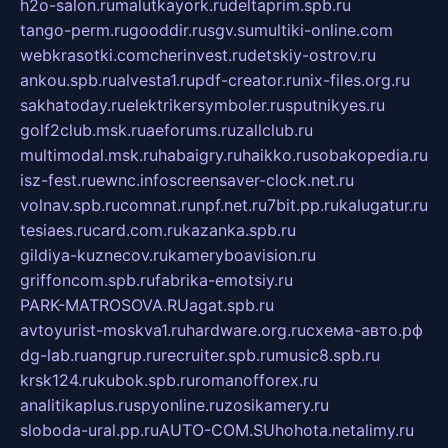
h2o-salon.ru
malutkayork.ru
deltaprim.spb.ru
tango-perm.ru
gooddir.ru
sgv.su
multiki-online.com
webkrasotki.com
cherinvest.ru
detskiy-ostrov.ru
ankou.spb.ru
alvesta1.ru
pdf-creator.ru
nix-files.org.ru
sakhatoday.ru
elektrikersymboler.ru
sputnikyes.ru
golf2club.msk.ru
aeforums.ru
zallclub.ru
multimodal.msk.ru
habaigry.ru
haikko.ru
sobakopedia.ru
isz-fest.ru
ewnc.info
screensaver-clock.net.ru
volnav.spb.ru
comnat.ru
npf.net.ru
7bit.pp.ru
kalugatur.ru
tesiaes.ru
card.com.ru
kazanka.spb.ru
gildiya-kuznecov.ru
kameryboavision.ru
griffoncom.spb.ru
fabrika-emotsiy.ru
PARK-MATROSOVA.RU
agat.spb.ru
avtoyurist-moskva1.ru
hardware.org.ru
схема-авто.рф
dg-lab.ru
angrup.ru
recruiter.spb.ru
music8.spb.ru
krsk124.ru
kubok.spb.ru
romanofforex.ru
analitikaplus.ru
spyonline.ru
zosikamery.ru
sloboda-ural.pp.ru
AUTO-COM.SU
hohota.net
alimy.ru