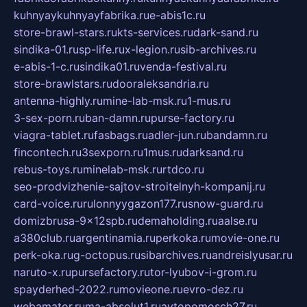
kuhnyaykuhnyayfabrika.ru
e-abis1c.ru
store-brawl-stars.ru
kts-services.ru
dark-sand.ru
sindika-01.ru
sp-life.ru
x-legion.ru
sib-archives.ru
e-abis-1-c.ru
sindika01.ru
venda-festival.ru
store-brawlstars.ru
dooraleksandria.ru
antenna-highly.ru
mine-lab-msk.ru
1-mus.ru
3-sex-porn.ru
ban-damn.ru
purse-factory.ru
viagra-tablet.ru
fasbags.ru
adler-jun.ru
bandamn.ru
fincontech.ru
3sexporn.ru
1mus.ru
darksand.ru
rebus-toys.ru
minelab-msk.ru
rtdco.ru
seo-prodvizhenie-sajtov-stroitelnyh-kompanij.ru
card-voice.ru
rulonnyygazon177.ru
snow-guard.ru
domizbrusa-9x12spb.ru
demaholding.ru
aalse.ru
a380club.ru
argentinamia.ru
perkoka.ru
movie-one.ru
perk-oka.ru
g-octopus.ru
sibarchives.ru
andreislyusar.ru
naruto-x.ru
pursefactory.ru
tor-lyubov-i-grom.ru
spayderhed-2022.ru
movieone.ru
evro-dez.ru
webamator.ru
ma-absolut1.ru
avtopomosch27.ru