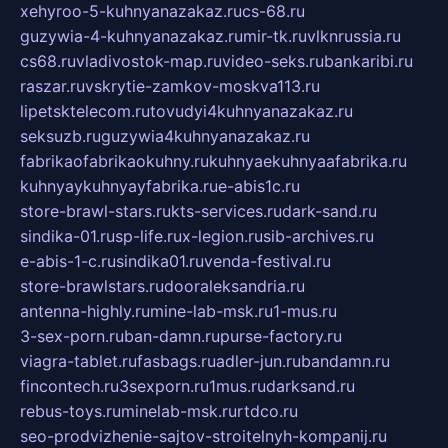
xehyroo-5-kuhnyanazakaz.ru
cs-68.ru
guzywia-4-kuhnyanazakaz.ru
mir-tk.ru
vlknrussia.ru
cs68.ru
vladivostok-map.ru
video-seks.ru
bankaribi.ru
raszar.ru
vskrytie-zamkov-moskva113.ru
lipetsktelecom.ru
tovudyi4kuhnyanazakaz.ru
seksuzb.ru
guzywia4kuhnyanazakaz.ru
fabrikaofabrikaokuhny.ru
kuhnyaekuhnyaafabrika.ru
kuhnyaykuhnyayfabrika.ru
e-abis1c.ru
store-brawl-stars.ru
kts-services.ru
dark-sand.ru
sindika-01.ru
sp-life.ru
x-legion.ru
sib-archives.ru
e-abis-1-c.ru
sindika01.ru
venda-festival.ru
store-brawlstars.ru
dooraleksandria.ru
antenna-highly.ru
mine-lab-msk.ru
1-mus.ru
3-sex-porn.ru
ban-damn.ru
purse-factory.ru
viagra-tablet.ru
fasbags.ru
adler-jun.ru
bandamn.ru
fincontech.ru
3sexporn.ru
1mus.ru
darksand.ru
rebus-toys.ru
minelab-msk.ru
rtdco.ru
seo-prodvizhenie-sajtov-stroitelnyh-kompanij.ru