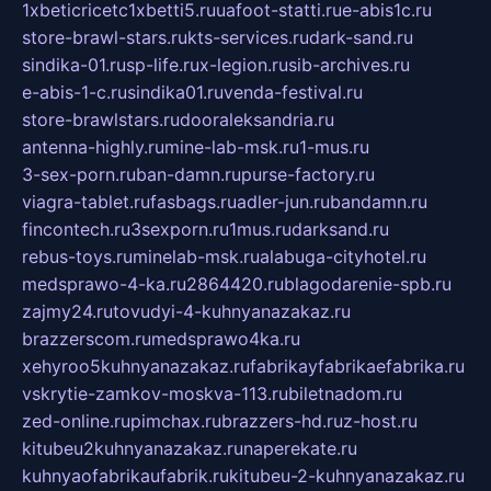
1xbeticricetc1xbetti5.ru
uafoot-statti.ru
e-abis1c.ru
store-brawl-stars.ru
kts-services.ru
dark-sand.ru
sindika-01.ru
sp-life.ru
x-legion.ru
sib-archives.ru
e-abis-1-c.ru
sindika01.ru
venda-festival.ru
store-brawlstars.ru
dooraleksandria.ru
antenna-highly.ru
mine-lab-msk.ru
1-mus.ru
3-sex-porn.ru
ban-damn.ru
purse-factory.ru
viagra-tablet.ru
fasbags.ru
adler-jun.ru
bandamn.ru
fincontech.ru
3sexporn.ru
1mus.ru
darksand.ru
rebus-toys.ru
minelab-msk.ru
alabuga-cityhotel.ru
medsprawo-4-ka.ru
2864420.ru
blagodarenie-spb.ru
zajmy24.ru
tovudyi-4-kuhnyanazakaz.ru
brazzerscom.ru
medsprawo4ka.ru
xehyroo5kuhnyanazakaz.ru
fabrikayfabrikaefabrika.ru
vskrytie-zamkov-moskva-113.ru
biletnadom.ru
zed-online.ru
pimchax.ru
brazzers-hd.ru
z-host.ru
kitubeu2kuhnyanazakaz.ru
naperekate.ru
kuhnyaofabrikaufabrik.ru
kitubeu-2-kuhnyanazakaz.ru