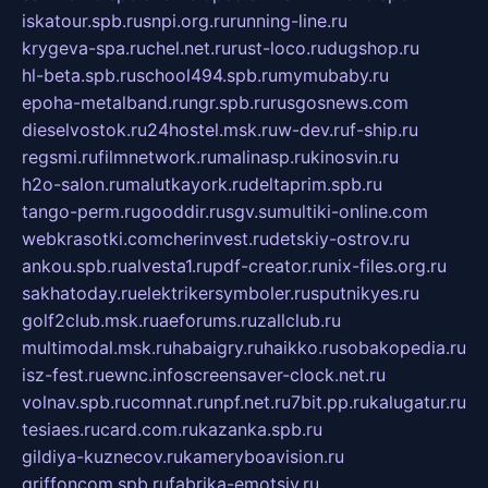
iskatour.spb.ru
snpi.org.ru
running-line.ru
krygeva-spa.ru
chel.net.ru
rust-loco.ru
dugshop.ru
hl-beta.spb.ru
school494.spb.ru
mymubaby.ru
epoha-metalband.ru
ngr.spb.ru
rusgosnews.com
dieselvostok.ru
24hostel.msk.ru
w-dev.ru
f-ship.ru
regsmi.ru
filmnetwork.ru
malinasp.ru
kinosvin.ru
h2o-salon.ru
malutkayork.ru
deltaprim.spb.ru
tango-perm.ru
gooddir.ru
sgv.su
multiki-online.com
webkrasotki.com
cherinvest.ru
detskiy-ostrov.ru
ankou.spb.ru
alvesta1.ru
pdf-creator.ru
nix-files.org.ru
sakhatoday.ru
elektrikersymboler.ru
sputnikyes.ru
golf2club.msk.ru
aeforums.ru
zallclub.ru
multimodal.msk.ru
habaigry.ru
haikko.ru
sobakopedia.ru
isz-fest.ru
ewnc.info
screensaver-clock.net.ru
volnav.spb.ru
comnat.ru
npf.net.ru
7bit.pp.ru
kalugatur.ru
tesiaes.ru
card.com.ru
kazanka.spb.ru
gildiya-kuznecov.ru
kameryboavision.ru
griffoncom.spb.ru
fabrika-emotsiy.ru