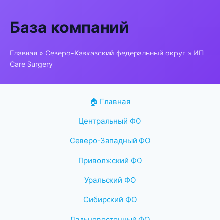
База компаний
Главная
»
Северо-Кавказский федеральный округ
» ИП
Care Surgery
🏠 Главная
Центральный ФО
Северо-Западный ФО
Приволжский ФО
Уральский ФО
Сибирский ФО
Дальневосточный ФО