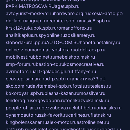
PARK-MATROSOVA.RU
agat.spb.ru
avtoyurist-moskva1.ru
hardware.org.ru
схема-авто.рф
dg-lab.ru
angrup.ru
recruiter.spb.ru
music8.spb.ru
krsk124.ru
kubok.spb.ru
romanofforex.ru
analitikaplus.ru
spyonline.ru
zosikamery.ru
sloboda-ural.pp.ru
AUTO-COM.SU
hohota.net
alimy.ru
online-z.com
aromat-vostoka.ru
otdelkaexp.ru
mobilvest.ru
bbd.net.ru
mebelshop.msk.ru
smp-forum.ru
bastion-td.ru
kosmoscreative.ru
avrmotors.ru
art-galadesign.ru
tiffany-c.ru
ecostep-samara.ru
d-p.spb.ru
галактика73.рф
sko.com.ru
davitamebel-spb.ru
fotsis.ru
tesiaes.ru
kokoroyari.spb.ru
blesna-kazan.ru
mossilver.ru
lenderoq.ru
sergeydobrin.ru
tochkazvuka.msk.ru
people-of-art.ru
bezzubova.ru
clubtibet.ru
orior-aks.ru
dynamoauto.ru
szk-favorit.ru
carlines.ru
flatnsk.ru
kingbolenskaner.ru
alex-motor.ru
astroline.net.ru
act1.spb.ru
polyglot.com.ru
gidlipetsk.ru
ooo-driada.ru