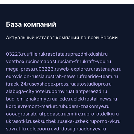
База компаний
Актуальный каталог компаний по всей России
03223.ru
ufille.ru
krasotata.ru
prazdnikdushi.ru
veetbox.ru
cinemapost.ru
ciam-fr.ru
kraft-you.ru
mega-press.ru
03223.ru
web-explore.ru
rastenuya.ru
eurovision-russia.ru
strah-news.ru
freeride-team.ru
itrack-24.ru
sexshopexpress.ru
autostudiopro.ru
alabuga-cityhotel.ru
pornv.ru
atlantpereezd.ru
bud-em-znakomye.ru
a-cdc.ru
elektrostal-news.ru
korolevremont-market.ru
budem-znakomye.ru
oooagrosnab.ru
fpodaso.ru
emfire.ru
pro-otdelky.ru
ukrasotki.ru
seksuzbek.ru
seks-uzbek.ru
porno-vk.ru
sovratili.ru
olecoon.ru
vd-dosug.ru
adonyev.ru