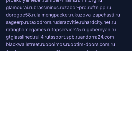
glamourai.ru
brassminus.ru
zabor-pro.ru
ftn.pp.ru
dorogoe58.ru
laimengpacker.ru
kuzova-zapchasti.ru
sageerp.ru
taxodrom.ru
dsrazvitie.ru
hardcity.net.ru
ratinghomegames.ru
topservice25.ru
gubernyan.ru
gtglasslined.ru
ii4.ru
tssport.spb.ru
andorra24.com
blackwallstreet.ru
oboimos.ru
optim-doors.com.ru
ikuch.ru
nycr.org.ru
npa21.ru
vremya-ch.spb.ru
desert000.ru
ivtorgi.ru
ifiori.ru
catalog-statei.ru
dcv.org.ru
spetsmaster174.ru
ipkameryhiseeu.ru
dum26.ru
ruspol.spb.ru
fr-opendp.ru
kam-solnyshko.ru
cheyenne-arapaho.ru
sevzapmetal.spb.ru
ted-lapidus.spb.ru
parasite-eliminator.ru
sigma-complete.ru
modernworld.ru
dama-moda.ru
eholot-group.ru
sk-nvkz.ru
DRONGOLD.RU
democratia2.ru
i-farmer.ru
mass-sport.org
jablonex.spb.ru
bookmess.ru
linkword.ru
refineua.com.ru
cs-spec.net.ru
altay-mebel.ru