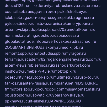
detsad125.ru
mir-zdoroviya.ru
bruslanovo.ru
siterem.ru
council.spb.ru
лодкипатриот.рф
kafekolizey.ru
iclub.net.ru
gazon-easy.ru
sugarepilekb.ru
grinox.ru
pylesostineco.ru
msts-ozarenie.ru
kameryjooan.ru
artemovskij.ru
dopler.spb.ru
aid70.ru
metall-perm.ru
ndm.msk.ru
ratingzooshop.ru
apiaccess.ru
globalautotrade.info
bezverhovskoe.ru
drsschool.ru
ZOOSMART.SPB.RU
dalakony.ru
medikijob.ru
remontt.spb.ru
photostudia.spb.ru
myragon.ru
terramia.ru
academy62.ru
gardengallereya.ru
rti.com.ru
artem-news.ru
biserinca.ru
krasnodarkurort.com
imshowtv.ru
mebel-v-tule.ru
mobtopik.ru
pcsecurity.net.ru
tool-sib.ru
multimetrunit.ru
sp-tour.ru
fan-cs.ru
santeh-russia.ru
symbian9.net.ru
DSHAIR.RU
tmmotors.spb.ru
xjocuricopii.com
musavtomat.msk.ru
obustrojdom.ru
sovetcik.ru
ybaranovskaya.ru
ppknews.ru
cult-alshei.ru
JAPANRUSSIA.RU
proekciyamebel.ru
imper-finans.ru
rim.org.ru