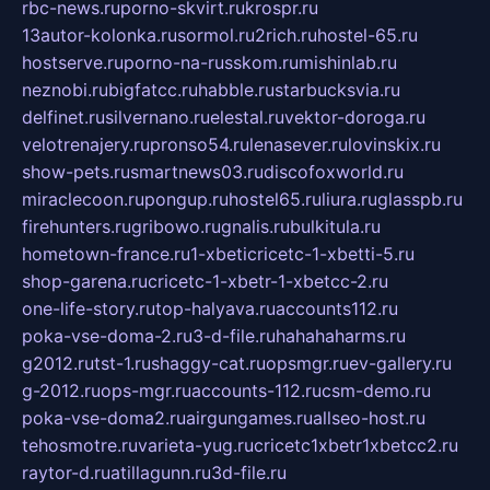
rbc-news.ru
porno-skvirt.ru
krospr.ru
13autor-kolonka.ru
sormol.ru
2rich.ru
hostel-65.ru
hostserve.ru
porno-na-russkom.ru
mishinlab.ru
neznobi.ru
bigfatcc.ru
habble.ru
starbucksvia.ru
delfinet.ru
silvernano.ru
elestal.ru
vektor-doroga.ru
velotrenajery.ru
pronso54.ru
lenasever.ru
lovinskix.ru
show-pets.ru
smartnews03.ru
discofoxworld.ru
miraclecoon.ru
pongup.ru
hostel65.ru
liura.ru
glasspb.ru
firehunters.ru
gribowo.ru
gnalis.ru
bulkitula.ru
hometown-france.ru
1-xbeticricetc-1-xbetti-5.ru
shop-garena.ru
cricetc-1-xbetr-1-xbetcc-2.ru
one-life-story.ru
top-halyava.ru
accounts112.ru
poka-vse-doma-2.ru
3-d-file.ru
hahahaharms.ru
g2012.ru
tst-1.ru
shaggy-cat.ru
opsmgr.ru
ev-gallery.ru
g-2012.ru
ops-mgr.ru
accounts-112.ru
csm-demo.ru
poka-vse-doma2.ru
airgungames.ru
allseo-host.ru
tehosmotre.ru
varieta-yug.ru
cricetc1xbetr1xbetcc2.ru
raytor-d.ru
atillagunn.ru
3d-file.ru