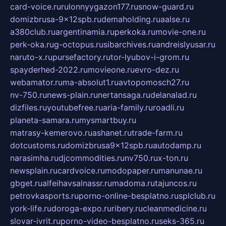
card-voice.ru
rulonnyygazon177.ru
snow-guard.ru
domizbrusa-9x12spb.ru
demaholding.ru
aalse.ru
a380club.ru
argentinamia.ru
perkoka.ru
movie-one.ru
perk-oka.ru
g-octopus.ru
sibarchives.ru
andreislyusar.ru
naruto-x.ru
pursefactory.ru
tor-lyubov-i-grom.ru
spayderhed-2022.ru
movieone.ru
evro-dez.ru
webamator.ru
ma-absolut1.ru
avtopomosch27.ru
nv-750.ru
news-plain.ru
nertansaga.ru
delanalad.ru
dizfiles.ru
youtubefree.ru
aria-family.ru
roadli.ru
planeta-samara.ru
mysmartbuy.ru
matrasy-kemerovo.ru
ashanet.ru
trade-farm.ru
dotcustoms.ru
domizbrusa9x12spb.ru
autodamp.ru
narasimha.ru
djcommodities.ru
nv750.ru
x-ton.ru
newsplain.ru
cardvoice.ru
modopaper.ru
manunae.ru
gbget.ru
alfeihavsalnassr.ru
madoma.ru
tajuncos.ru
petrovkasports.ru
porno-online-besplatno.ru
splclub.ru
york-life.ru
doroga-expo.ru
ribery.ru
cleanmedicine.ru
slovar-ivrit.ru
porno-video-besplatno.ru
seks-365.ru