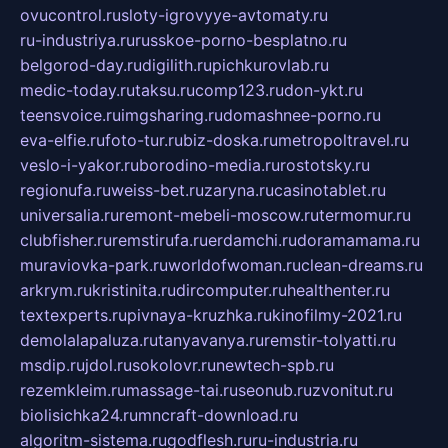
ovucontrol.ru
sloty-igrovyye-avtomaty.ru
ru-industriya.ru
russkoe-porno-besplatno.ru
belgorod-day.ru
digilith.ru
pichkurovlab.ru
medic-today.ru
taksu.ru
comp123.ru
don-ykt.ru
teensvoice.ru
imgsharing.ru
domashnee-porno.ru
eva-elfie.ru
foto-tur.ru
biz-doska.ru
metropoltravel.ru
veslo-i-yakor.ru
borodino-media.ru
rostotsky.ru
regionufa.ru
weiss-bet.ru
zaryna.ru
casinotablet.ru
universalia.ru
remont-mebeli-moscow.ru
termomur.ru
clubfisher.ru
remstirufa.ru
erdamchi.ru
doramamama.ru
muraviovka-park.ru
worldofwoman.ru
clean-dreams.ru
arkrym.ru
kristinita.ru
dircomputer.ru
healthenter.ru
textexperts.ru
pivnaya-kruzhka.ru
kinofilmy-2021.ru
demolalapaluza.ru
tanyavanya.ru
remstir-tolyatti.ru
msdip.ru
jdol.ru
sokolovr.ru
newtech-spb.ru
rezemkleim.ru
massage-tai.ru
seonub.ru
zvonitut.ru
biolisichka24.ru
mncraft-download.ru
algoritm-sistema.ru
godflesh.ru
ru-industria.ru