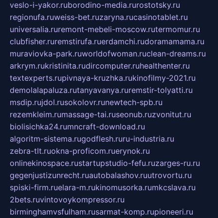
veslo-i-yakor.ru
borodino-media.ru
rostotsky.ru
regionufa.ru
weiss-bet.ru
zaryna.ru
casinotablet.ru
universalia.ru
remont-mebeli-moscow.ru
termomur.ru
clubfisher.ru
remstirufa.ru
erdamchi.ru
doramamama.ru
muraviovka-park.ru
worldofwoman.ru
clean-dreams.ru
arkrym.ru
kristinita.ru
dircomputer.ru
healthenter.ru
textexperts.ru
pivnaya-kruzhka.ru
kinofilmy-2021.ru
demolalapaluza.ru
tanyavanya.ru
remstir-tolyatti.ru
msdip.ru
jdol.ru
sokolovr.ru
newtech-spb.ru
rezemkleim.ru
massage-tai.ru
seonub.ru
zvonitut.ru
biolisichka24.ru
mncraft-download.ru
algoritm-sistema.ru
godflesh.ru
ru-industria.ru
zebra-tlt.ru
okna-proficom.ru
erynok.ru
onlinekinospace.ru
startupstudio-fefu.ru
zarges-ru.ru
gegenjustizunrecht.ru
autobalashov.ru
utrovortu.ru
spiski-firm.ru
elara-m.ru
kinomusorka.ru
mkcslava.ru
2bets.ru
vintovoykompressor.ru
birminghamvsfulham.ru
sarmat-komp.ru
pioneeri.ru