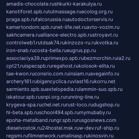
amadis-chocolate.ru
shkurki-karakulya.ru
kanotiforet.spb.ru
tutmassage.ru
ecolog.org.ru
praga.spb.ru
falcorussia.ru
autodoctorservis.ru
kamertondom.spb.ru
net-life.net.ru
avto-vozim.ru
sakhcamera.ru
alliance-electro.spb.ru
stroyavt.ru
controlweb1.ru
tdsak74.ru
kinzozo-ru.ru
kvotka.ru
iron-snab.ru
costa-bella.ru
eugrus.pp.ru
associaciya39.ru
primexpo.spb.ru
bezmorchin.ru
ia2.ru
cpt21.ru
ispecspb.ru
regahost.ru
kolosok-elita.ru
tae-kwon.ru
consrio.com.ru
insiam.ru
avegainfo.ru
archery161.ru
bigencyclica.ru
vlast16.ru
korru.net
sarmiento.spb.su
extelopedia.ru
lammin-suo.spb.ru
iskatour.spb.ru
snpi.org.ru
running-line.ru
krygeva-spa.ru
chel.net.ru
rust-loco.ru
dugshop.ru
hl-beta.spb.ru
school494.spb.ru
mymubaby.ru
epoha-metalband.ru
ngr.spb.ru
rusgosnews.com
dieselvostok.ru
24hostel.msk.ru
w-dev.ru
f-ship.ru
regsmi.ru
filmnetwork.ru
malinasp.ru
kinosvin.ru