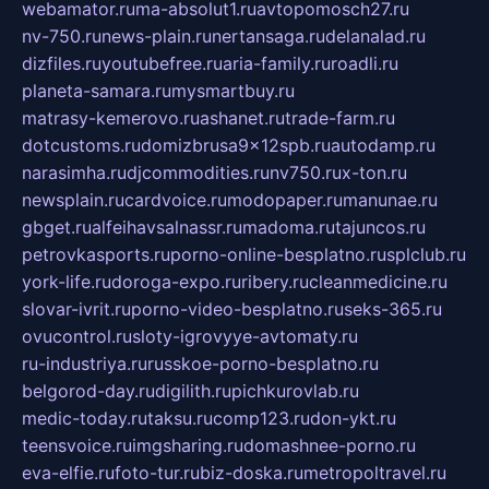
webamator.ru
ma-absolut1.ru
avtopomosch27.ru
nv-750.ru
news-plain.ru
nertansaga.ru
delanalad.ru
dizfiles.ru
youtubefree.ru
aria-family.ru
roadli.ru
planeta-samara.ru
mysmartbuy.ru
matrasy-kemerovo.ru
ashanet.ru
trade-farm.ru
dotcustoms.ru
domizbrusa9x12spb.ru
autodamp.ru
narasimha.ru
djcommodities.ru
nv750.ru
x-ton.ru
newsplain.ru
cardvoice.ru
modopaper.ru
manunae.ru
gbget.ru
alfeihavsalnassr.ru
madoma.ru
tajuncos.ru
petrovkasports.ru
porno-online-besplatno.ru
splclub.ru
york-life.ru
doroga-expo.ru
ribery.ru
cleanmedicine.ru
slovar-ivrit.ru
porno-video-besplatno.ru
seks-365.ru
ovucontrol.ru
sloty-igrovyye-avtomaty.ru
ru-industriya.ru
russkoe-porno-besplatno.ru
belgorod-day.ru
digilith.ru
pichkurovlab.ru
medic-today.ru
taksu.ru
comp123.ru
don-ykt.ru
teensvoice.ru
imgsharing.ru
domashnee-porno.ru
eva-elfie.ru
foto-tur.ru
biz-doska.ru
metropoltravel.ru