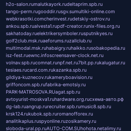
h2o-salon.ru
malutkayork.ru
deltaprim.spb.ru
tango-perm.ru
gooddir.ru
sgv.su
multiki-online.com
webkrasotki.com
cherinvest.ru
detskiy-ostrov.ru
ankou.spb.ru
alvesta1.ru
pdf-creator.ru
nix-files.org.ru
sakhatoday.ru
elektrikersymboler.ru
sputnikyes.ru
golf2club.msk.ru
aeforums.ru
zallclub.ru
multimodal.msk.ru
habaigry.ru
haikko.ru
sobakopedia.ru
isz-fest.ru
ewnc.info
screensaver-clock.net.ru
volnav.spb.ru
comnat.ru
npf.net.ru
7bit.pp.ru
kalugatur.ru
tesiaes.ru
card.com.ru
kazanka.spb.ru
gildiya-kuznecov.ru
kameryboavision.ru
griffoncom.spb.ru
fabrika-emotsiy.ru
PARK-MATROSOVA.RU
agat.spb.ru
avtoyurist-moskva1.ru
hardware.org.ru
схема-авто.рф
dg-lab.ru
angrup.ru
recruiter.spb.ru
music8.spb.ru
krsk124.ru
kubok.spb.ru
romanofforex.ru
analitikaplus.ru
spyonline.ru
zosikamery.ru
sloboda-ural.pp.ru
AUTO-COM.SU
hohota.net
alimy.ru