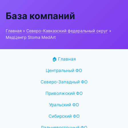
База компаний
Главная
»
Северо-Кавказский федеральный округ
»
МедЦентр Stoma MedArt
🏠 Главная
Центральный ФО
Северо-Западный ФО
Приволжский ФО
Уральский ФО
Сибирский ФО
Дальневосточный ФО