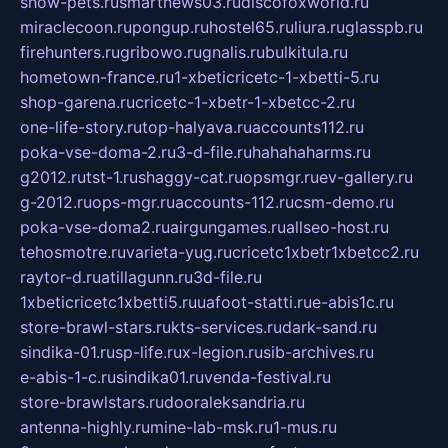
show-pets.ru
smartnews03.ru
discofoxworld.ru
miraclecoon.ru
pongup.ru
hostel65.ru
liura.ru
glasspb.ru
firehunters.ru
gribowo.ru
gnalis.ru
bulkitula.ru
hometown-france.ru
1-xbeticricetc-1-xbetti-5.ru
shop-garena.ru
cricetc-1-xbetr-1-xbetcc-2.ru
one-life-story.ru
top-halyava.ru
accounts112.ru
poka-vse-doma-2.ru
3-d-file.ru
hahahaharms.ru
g2012.ru
tst-1.ru
shaggy-cat.ru
opsmgr.ru
ev-gallery.ru
g-2012.ru
ops-mgr.ru
accounts-112.ru
csm-demo.ru
poka-vse-doma2.ru
airgungames.ru
allseo-host.ru
tehosmotre.ru
varieta-yug.ru
cricetc1xbetr1xbetcc2.ru
raytor-d.ru
atillagunn.ru
3d-file.ru
1xbeticricetc1xbetti5.ru
uafoot-statti.ru
e-abis1c.ru
store-brawl-stars.ru
kts-services.ru
dark-sand.ru
sindika-01.ru
sp-life.ru
x-legion.ru
sib-archives.ru
e-abis-1-c.ru
sindika01.ru
venda-festival.ru
store-brawlstars.ru
dooraleksandria.ru
antenna-highly.ru
mine-lab-msk.ru
1-mus.ru