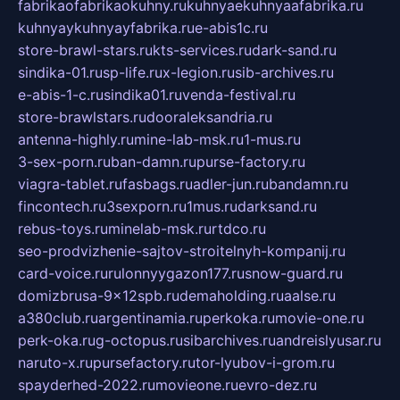
fabrikaofabrikaokuhny.ru
kuhnyaekuhnyaafabrika.ru
kuhnyaykuhnyayfabrika.ru
e-abis1c.ru
store-brawl-stars.ru
kts-services.ru
dark-sand.ru
sindika-01.ru
sp-life.ru
x-legion.ru
sib-archives.ru
e-abis-1-c.ru
sindika01.ru
venda-festival.ru
store-brawlstars.ru
dooraleksandria.ru
antenna-highly.ru
mine-lab-msk.ru
1-mus.ru
3-sex-porn.ru
ban-damn.ru
purse-factory.ru
viagra-tablet.ru
fasbags.ru
adler-jun.ru
bandamn.ru
fincontech.ru
3sexporn.ru
1mus.ru
darksand.ru
rebus-toys.ru
minelab-msk.ru
rtdco.ru
seo-prodvizhenie-sajtov-stroitelnyh-kompanij.ru
card-voice.ru
rulonnyygazon177.ru
snow-guard.ru
domizbrusa-9x12spb.ru
demaholding.ru
aalse.ru
a380club.ru
argentinamia.ru
perkoka.ru
movie-one.ru
perk-oka.ru
g-octopus.ru
sibarchives.ru
andreislyusar.ru
naruto-x.ru
pursefactory.ru
tor-lyubov-i-grom.ru
spayderhed-2022.ru
movieone.ru
evro-dez.ru