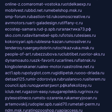
online-z.com
aromat-vostoka.ru
otdelkaexp.ru
mobilvest.ru
bbd.net.ru
mebelshop.msk.ru
smp-forum.ru
bastion-td.ru
kosmoscreative.ru
avrmotors.ru
art-galadesign.ru
tiffany-c.ru
ecostep-samara.ru
d-p.spb.ru
галактика73.рф
sko.com.ru
davitamebel-spb.ru
fotsis.ru
tesiaes.ru
kokoroyari.spb.ru
blesna-kazan.ru
mossilver.ru
lenderoq.ru
sergeydobrin.ru
tochkazvuka.msk.ru
people-of-art.ru
bezzubova.ru
clubtibet.ru
orior-aks.ru
dynamoauto.ru
szk-favorit.ru
carlines.ru
flatnsk.ru
kingbolenskaner.ru
alex-motor.ru
astroline.net.ru
act1.spb.ru
polyglot.com.ru
gidlipetsk.ru
ooo-driada.ru
detsad125.ru
mir-zdoroviya.ru
bruslanovo.ru
siterem.ru
council.spb.ru
лодкипатриот.рф
kafekolizey.ru
iclub.net.ru
gazon-easy.ru
sugarepilekb.ru
grinox.ru
pylesostineco.ru
msts-ozarenie.ru
kameryjooan.ru
artemovskij.ru
dopler.spb.ru
aid70.ru
metall-perm.ru
ndm.msk.ru
ratingzooshop.ru
apiaccess.ru