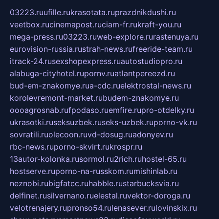
03223.ru
ufille.ru
krasotata.ru
prazdnikdushi.ru
veetbox.ru
cinemapost.ru
ciam-fr.ru
kraft-you.ru
mega-press.ru
03223.ru
web-explore.ru
rastenuya.ru
eurovision-russia.ru
strah-news.ru
freeride-team.ru
itrack-24.ru
sexshopexpress.ru
autostudiopro.ru
alabuga-cityhotel.ru
pornv.ru
atlantpereezd.ru
bud-em-znakomye.ru
a-cdc.ru
elektrostal-news.ru
korolevremont-market.ru
budem-znakomye.ru
oooagrosnab.ru
fpodaso.ru
emfire.ru
pro-otdelky.ru
ukrasotki.ru
seksuzbek.ru
seks-uzbek.ru
porno-vk.ru
sovratili.ru
olecoon.ru
vd-dosug.ru
adonyev.ru
rbc-news.ru
porno-skvirt.ru
krospr.ru
13autor-kolonka.ru
sormol.ru
2rich.ru
hostel-65.ru
hostserve.ru
porno-na-russkom.ru
mishinlab.ru
neznobi.ru
bigfatcc.ru
habble.ru
starbucksvia.ru
delfinet.ru
silvernano.ru
elestal.ru
vektor-doroga.ru
velotrenajery.ru
pronso54.ru
lenasever.ru
lovinskix.ru