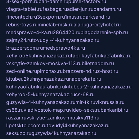
3-sex-porn.ru
ban-damn.ru
purse-factory.ru
viagra-tablet.ru
fasbags.ru
adler-jun.ru
bandamn.ru
fincontech.ru
3sexporn.ru
1mus.ru
darksand.ru
rebus-toys.ru
minelab-msk.ru
alabuga-cityhotel.ru
medsprawo-4-ka.ru
2864420.ru
blagodarenie-spb.ru
zajmy24.ru
tovudyi-4-kuhnyanazakaz.ru
brazzerscom.ru
medsprawo4ka.ru
xehyroo5kuhnyanazakaz.ru
fabrikayfabrikaefabrika.ru
vskrytie-zamkov-moskva-113.ru
biletnadom.ru
zed-online.ru
pimchax.ru
brazzers-hd.ru
z-host.ru
kitubeu2kuhnyanazakaz.ru
naperekate.ru
kuhnyaofabrikaufabrik.ru
kitubeu-2-kuhnyanazakaz.ru
xehyroo-5-kuhnyanazakaz.ru
cs-68.ru
guzywia-4-kuhnyanazakaz.ru
mir-tk.ru
vlknrussia.ru
cs68.ru
vladivostok-map.ru
video-seks.ru
bankaribi.ru
raszar.ru
vskrytie-zamkov-moskva113.ru
lipetsktelecom.ru
tovudyi4kuhnyanazakaz.ru
seksuzb.ru
guzywia4kuhnyanazakaz.ru