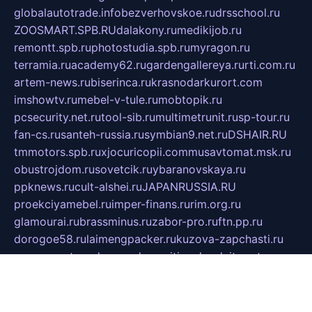
globalautotrade.info
bezverhovskoe.ru
drsschool.ru
ZOOSMART.SPB.RU
dalakony.ru
medikijob.ru
remontt.spb.ru
photostudia.spb.ru
myragon.ru
terramia.ru
academy62.ru
gardengallereya.ru
rti.com.ru
artem-news.ru
biserinca.ru
krasnodarkurort.com
imshowtv.ru
mebel-v-tule.ru
mobtopik.ru
pcsecurity.net.ru
tool-sib.ru
multimetrunit.ru
sp-tour.ru
fan-cs.ru
santeh-russia.ru
symbian9.net.ru
DSHAIR.RU
tmmotors.spb.ru
xjocuricopii.com
musavtomat.msk.ru
obustrojdom.ru
sovetcik.ru
ybaranovskaya.ru
ppknews.ru
cult-alshei.ru
JAPANRUSSIA.RU
proekciyamebel.ru
imper-finans.ru
rim.org.ru
glamourai.ru
brassminus.ru
zabor-pro.ru
ftn.pp.ru
dorogoe58.ru
laimengpacker.ru
kuzova-zapchasti.ru
sageerp.ru
taxodrom.ru
dsrazvitie.ru
hardcity.net.ru
ratinghomegames.ru
topservice25.ru
gubernyan.ru
gtglasslined.ru
ii4.ru
tssport.spb.ru
andorra24.com
blackwallstreet.ru
oboimos.ru
optim-doors.com.ru