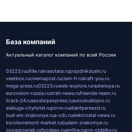
База компаний
Актуальный каталог компаний по всей России
03223.ru
ufille.ru
krasotata.ru
prazdnikdushi.ru
veetbox.ru
cinemapost.ru
ciam-fr.ru
kraft-you.ru
mega-press.ru
03223.ru
web-explore.ru
rastenuya.ru
eurovision-russia.ru
strah-news.ru
freeride-team.ru
itrack-24.ru
sexshopexpress.ru
autostudiopro.ru
alabuga-cityhotel.ru
pornv.ru
atlantpereezd.ru
bud-em-znakomye.ru
a-cdc.ru
elektrostal-news.ru
korolevremont-market.ru
budem-znakomye.ru
oooagrosnab.ru
fpodaso.ru
emfire.ru
pro-otdelky.ru