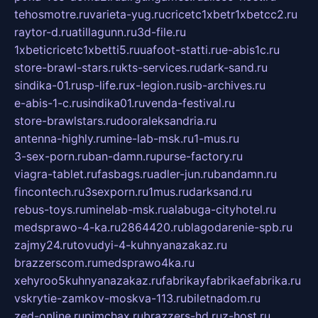
tehosmotre.ru
varieta-yug.ru
cricetc1xbetr1xbetcc2.ru
raytor-d.ru
atillagunn.ru
3d-file.ru
1xbeticricetc1xbetti5.ru
uafoot-statti.ru
e-abis1c.ru
store-brawl-stars.ru
kts-services.ru
dark-sand.ru
sindika-01.ru
sp-life.ru
x-legion.ru
sib-archives.ru
e-abis-1-c.ru
sindika01.ru
venda-festival.ru
store-brawlstars.ru
dooraleksandria.ru
antenna-highly.ru
mine-lab-msk.ru
1-mus.ru
3-sex-porn.ru
ban-damn.ru
purse-factory.ru
viagra-tablet.ru
fasbags.ru
adler-jun.ru
bandamn.ru
fincontech.ru
3sexporn.ru
1mus.ru
darksand.ru
rebus-toys.ru
minelab-msk.ru
alabuga-cityhotel.ru
medsprawo-4-ka.ru
2864420.ru
blagodarenie-spb.ru
zajmy24.ru
tovudyi-4-kuhnyanazakaz.ru
brazzerscom.ru
medsprawo4ka.ru
xehyroo5kuhnyanazakaz.ru
fabrikayfabrikaefabrika.ru
vskrytie-zamkov-moskva-113.ru
biletnadom.ru
zed-online.ru
pimchax.ru
brazzers-hd.ru
z-host.ru