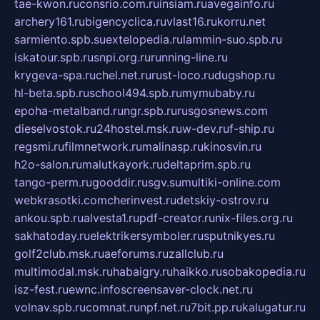
tae-kwon.ru
consrio.com.ru
insiam.ru
avegainfo.ru
archery161.ru
bigencyclica.ru
vlast16.ru
korru.net
sarmiento.spb.su
extelopedia.ru
lammin-suo.spb.ru
iskatour.spb.ru
snpi.org.ru
running-line.ru
krygeva-spa.ru
chel.net.ru
rust-loco.ru
dugshop.ru
hl-beta.spb.ru
school494.spb.ru
mymubaby.ru
epoha-metalband.ru
ngr.spb.ru
rusgosnews.com
dieselvostok.ru
24hostel.msk.ru
w-dev.ru
f-ship.ru
regsmi.ru
filmnetwork.ru
malinasp.ru
kinosvin.ru
h2o-salon.ru
malutkayork.ru
deltaprim.spb.ru
tango-perm.ru
gooddir.ru
sgv.su
multiki-online.com
webkrasotki.com
cherinvest.ru
detskiy-ostrov.ru
ankou.spb.ru
alvesta1.ru
pdf-creator.ru
nix-files.org.ru
sakhatoday.ru
elektrikersymboler.ru
sputnikyes.ru
golf2club.msk.ru
aeforums.ru
zallclub.ru
multimodal.msk.ru
habaigry.ru
haikko.ru
sobakopedia.ru
isz-fest.ru
ewnc.info
screensaver-clock.net.ru
volnav.spb.ru
comnat.ru
npf.net.ru
7bit.pp.ru
kalugatur.ru