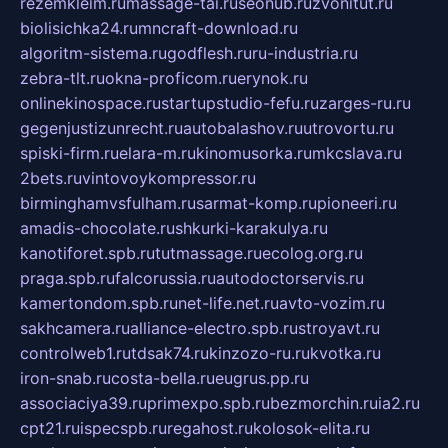
rezemkleim.ru
massage-tai.ru
seonub.ru
zvonitut.ru
biolisichka24.ru
mncraft-download.ru
algoritm-sistema.ru
godflesh.ru
ru-industria.ru
zebra-tlt.ru
okna-proficom.ru
erynok.ru
onlinekinospace.ru
startupstudio-fefu.ru
zarges-ru.ru
gegenjustizunrecht.ru
autobalashov.ru
utrovortu.ru
spiski-firm.ru
elara-m.ru
kinomusorka.ru
mkcslava.ru
2bets.ru
vintovoykompressor.ru
birminghamvsfulham.ru
sarmat-komp.ru
pioneeri.ru
amadis-chocolate.ru
shkurki-karakulya.ru
kanotiforet.spb.ru
tutmassage.ru
ecolog.org.ru
praga.spb.ru
falcorussia.ru
autodoctorservis.ru
kamertondom.spb.ru
net-life.net.ru
avto-vozim.ru
sakhcamera.ru
alliance-electro.spb.ru
stroyavt.ru
controlweb1.ru
tdsak74.ru
kinzozo-ru.ru
kvotka.ru
iron-snab.ru
costa-bella.ru
eugrus.pp.ru
associaciya39.ru
primexpo.spb.ru
bezmorchin.ru
ia2.ru
cpt21.ru
ispecspb.ru
regahost.ru
kolosok-elita.ru