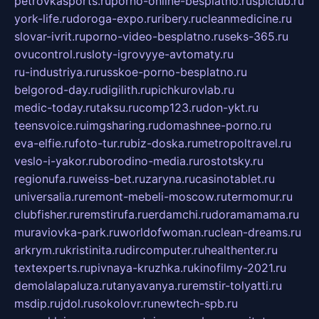
petrovkasports.ru
porno-online-besplatno.ru
splclub.ru
york-life.ru
doroga-expo.ru
ribery.ru
cleanmedicine.ru
slovar-ivrit.ru
porno-video-besplatno.ru
seks-365.ru
ovucontrol.ru
sloty-igrovyye-avtomaty.ru
ru-industriya.ru
russkoe-porno-besplatno.ru
belgorod-day.ru
digilith.ru
pichkurovlab.ru
medic-today.ru
taksu.ru
comp123.ru
don-ykt.ru
teensvoice.ru
imgsharing.ru
domashnee-porno.ru
eva-elfie.ru
foto-tur.ru
biz-doska.ru
metropoltravel.ru
veslo-i-yakor.ru
borodino-media.ru
rostotsky.ru
regionufa.ru
weiss-bet.ru
zaryna.ru
casinotablet.ru
universalia.ru
remont-mebeli-moscow.ru
termomur.ru
clubfisher.ru
remstirufa.ru
erdamchi.ru
doramamama.ru
muraviovka-park.ru
worldofwoman.ru
clean-dreams.ru
arkrym.ru
kristinita.ru
dircomputer.ru
healthenter.ru
textexperts.ru
pivnaya-kruzhka.ru
kinofilmy-2021.ru
demolalapaluza.ru
tanyavanya.ru
remstir-tolyatti.ru
msdip.ru
jdol.ru
sokolovr.ru
newtech-spb.ru