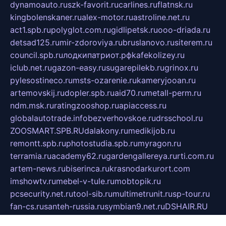
dynamoauto.ru
szk-favorit.ru
carlines.ru
flatnsk.ru
kingbolenskaner.ru
alex-motor.ru
astroline.net.ru
act1.spb.ru
polyglot.com.ru
gidlipetsk.ru
ooo-driada.ru
detsad125.ru
mir-zdoroviya.ru
bruslanovo.ru
siterem.ru
council.spb.ru
лодкипатриот.рф
kafekolizey.ru
iclub.net.ru
gazon-easy.ru
sugarepilekb.ru
grinox.ru
pylesostineco.ru
msts-ozarenie.ru
kameryjooan.ru
artemovskij.ru
dopler.spb.ru
aid70.ru
metall-perm.ru
ndm.msk.ru
ratingzooshop.ru
apiaccess.ru
globalautotrade.info
bezverhovskoe.ru
drsschool.ru
ZOOSMART.SPB.RU
dalakony.ru
medikijob.ru
remontt.spb.ru
photostudia.spb.ru
myragon.ru
terramia.ru
academy62.ru
gardengallereya.ru
rti.com.ru
artem-news.ru
biserinca.ru
krasnodarkurort.com
imshowtv.ru
mebel-v-tule.ru
mobtopik.ru
pcsecurity.net.ru
tool-sib.ru
multimetrunit.ru
sp-tour.ru
fan-cs.ru
santeh-russia.ru
symbian9.net.ru
DSHAIR.RU
tmmotors.spb.ru
xjocuricopii.com
musavtomat.msk.ru