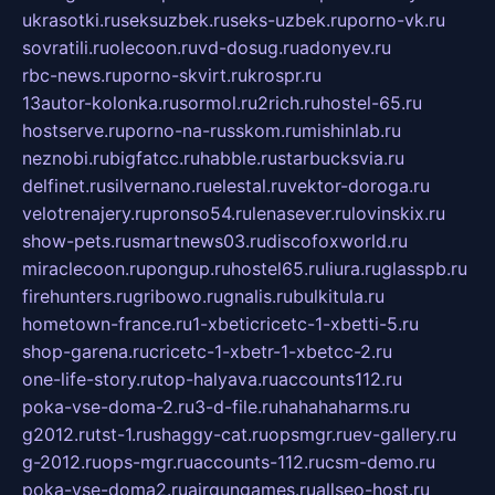
ukrasotki.ru
seksuzbek.ru
seks-uzbek.ru
porno-vk.ru
sovratili.ru
olecoon.ru
vd-dosug.ru
adonyev.ru
rbc-news.ru
porno-skvirt.ru
krospr.ru
13autor-kolonka.ru
sormol.ru
2rich.ru
hostel-65.ru
hostserve.ru
porno-na-russkom.ru
mishinlab.ru
neznobi.ru
bigfatcc.ru
habble.ru
starbucksvia.ru
delfinet.ru
silvernano.ru
elestal.ru
vektor-doroga.ru
velotrenajery.ru
pronso54.ru
lenasever.ru
lovinskix.ru
show-pets.ru
smartnews03.ru
discofoxworld.ru
miraclecoon.ru
pongup.ru
hostel65.ru
liura.ru
glasspb.ru
firehunters.ru
gribowo.ru
gnalis.ru
bulkitula.ru
hometown-france.ru
1-xbeticricetc-1-xbetti-5.ru
shop-garena.ru
cricetc-1-xbetr-1-xbetcc-2.ru
one-life-story.ru
top-halyava.ru
accounts112.ru
poka-vse-doma-2.ru
3-d-file.ru
hahahaharms.ru
g2012.ru
tst-1.ru
shaggy-cat.ru
opsmgr.ru
ev-gallery.ru
g-2012.ru
ops-mgr.ru
accounts-112.ru
csm-demo.ru
poka-vse-doma2.ru
airgungames.ru
allseo-host.ru