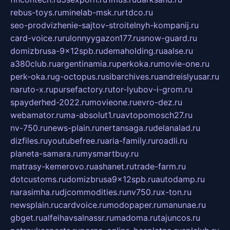
rebus-toys.ru
minelab-msk.ru
rtdco.ru
seo-prodvizhenie-sajtov-stroitelnyh-kompanij.ru
card-voice.ru
rulonnyygazon177.ru
snow-guard.ru
domizbrusa-9x12spb.ru
demaholding.ru
aalse.ru
a380club.ru
argentinamia.ru
perkoka.ru
movie-one.ru
perk-oka.ru
g-octopus.ru
sibarchives.ru
andreislyusar.ru
naruto-x.ru
pursefactory.ru
tor-lyubov-i-grom.ru
spayderhed-2022.ru
movieone.ru
evro-dez.ru
webamator.ru
ma-absolut1.ru
avtopomosch27.ru
nv-750.ru
news-plain.ru
nertansaga.ru
delanalad.ru
dizfiles.ru
youtubefree.ru
aria-family.ru
roadli.ru
planeta-samara.ru
mysmartbuy.ru
matrasy-kemerovo.ru
ashanet.ru
trade-farm.ru
dotcustoms.ru
domizbrusa9x12spb.ru
autodamp.ru
narasimha.ru
djcommodities.ru
nv750.ru
x-ton.ru
newsplain.ru
cardvoice.ru
modopaper.ru
manunae.ru
gbget.ru
alfeihavsalnassr.ru
madoma.ru
tajuncos.ru