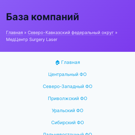
База компаний
Главная
»
Северо-Кавказский федеральный округ
»
МедЦентр Surgery Laser
🏠 Главная
Центральный ФО
Северо-Западный ФО
Приволжский ФО
Уральский ФО
Сибирский ФО
Дальневосточный ФО