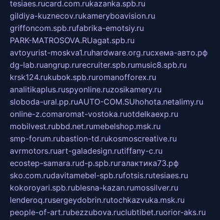
tesiaes.ru
card.com.ru
kazanka.spb.ru
gildiya-kuznecov.ru
kameryboavision.ru
griffoncom.spb.ru
fabrika-emotsiy.ru
PARK-MATROSOVA.RU
agat.spb.ru
avtoyurist-moskva1.ru
hardware.org.ru
схема-авто.рф
dg-lab.ru
angrup.ru
recruiter.spb.ru
music8.spb.ru
krsk124.ru
kubok.spb.ru
romanofforex.ru
analitikaplus.ru
spyonline.ru
zosikamery.ru
sloboda-ural.pp.ru
AUTO-COM.SU
hohota.net
alimy.ru
online-z.com
aromat-vostoka.ru
otdelkaexp.ru
mobilvest.ru
bbd.net.ru
mebelshop.msk.ru
smp-forum.ru
bastion-td.ru
kosmoscreative.ru
avrmotors.ru
art-galadesign.ru
tiffany-c.ru
ecostep-samara.ru
d-p.spb.ru
галактика73.рф
sko.com.ru
davitamebel-spb.ru
fotsis.ru
tesiaes.ru
kokoroyari.spb.ru
blesna-kazan.ru
mossilver.ru
lenderoq.ru
sergeydobrin.ru
tochkazvuka.msk.ru
people-of-art.ru
bezzubova.ru
clubtibet.ru
orior-aks.ru