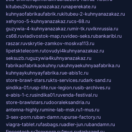
kitubeu2kuhnyanazakaz.ru
naperekate.ru
kuhnyaofabrikaufabrik.ru
kitubeu-2-kuhnyanazakaz.ru
xehyroo-5-kuhnyanazakaz.ru
cs-68.ru
guzywia-4-kuhnyanazakaz.ru
mir-tk.ru
vlknrussia.ru
cs68.ru
vladivostok-map.ru
video-seks.ru
bankaribi.ru
raszar.ru
vskrytie-zamkov-moskva113.ru
lipetsktelecom.ru
tovudyi4kuhnyanazakaz.ru
seksuzb.ru
guzywia4kuhnyanazakaz.ru
fabrikaofabrikaokuhny.ru
kuhnyaekuhnyaafabrika.ru
kuhnyaykuhnyayfabrika.ru
e-abis1c.ru
store-brawl-stars.ru
kts-services.ru
dark-sand.ru
sindika-01.ru
sp-life.ru
x-legion.ru
sib-archives.ru
e-abis-1-c.ru
sindika01.ru
venda-festival.ru
store-brawlstars.ru
dooraleksandria.ru
antenna-highly.ru
mine-lab-msk.ru
1-mus.ru
3-sex-porn.ru
ban-damn.ru
purse-factory.ru
viagra-tablet.ru
fasbags.ru
adler-jun.ru
bandamn.ru
fincontech.ru
3sexporn.ru
1mus.ru
darksand.ru