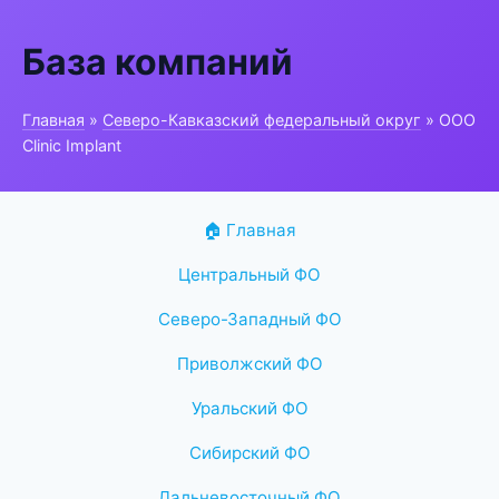
База компаний
Главная
»
Северо-Кавказский федеральный округ
» ООО
Clinic Implant
🏠 Главная
Центральный ФО
Северо-Западный ФО
Приволжский ФО
Уральский ФО
Сибирский ФО
Дальневосточный ФО