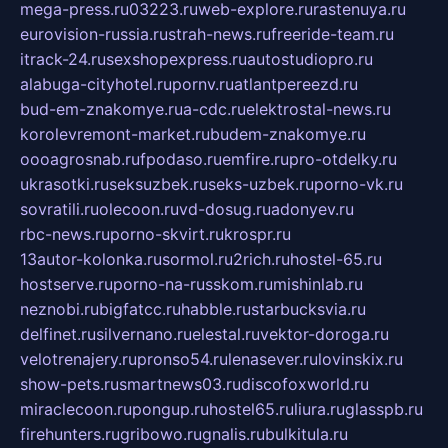
mega-press.ru
03223.ru
web-explore.ru
rastenuya.ru
eurovision-russia.ru
strah-news.ru
freeride-team.ru
itrack-24.ru
sexshopexpress.ru
autostudiopro.ru
alabuga-cityhotel.ru
pornv.ru
atlantpereezd.ru
bud-em-znakomye.ru
a-cdc.ru
elektrostal-news.ru
korolevremont-market.ru
budem-znakomye.ru
oooagrosnab.ru
fpodaso.ru
emfire.ru
pro-otdelky.ru
ukrasotki.ru
seksuzbek.ru
seks-uzbek.ru
porno-vk.ru
sovratili.ru
olecoon.ru
vd-dosug.ru
adonyev.ru
rbc-news.ru
porno-skvirt.ru
krospr.ru
13autor-kolonka.ru
sormol.ru
2rich.ru
hostel-65.ru
hostserve.ru
porno-na-russkom.ru
mishinlab.ru
neznobi.ru
bigfatcc.ru
habble.ru
starbucksvia.ru
delfinet.ru
silvernano.ru
elestal.ru
vektor-doroga.ru
velotrenajery.ru
pronso54.ru
lenasever.ru
lovinskix.ru
show-pets.ru
smartnews03.ru
discofoxworld.ru
miraclecoon.ru
pongup.ru
hostel65.ru
liura.ru
glasspb.ru
firehunters.ru
gribowo.ru
gnalis.ru
bulkitula.ru