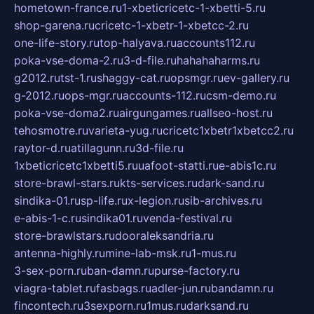
hometown-france.ru
1-xbeticricetc-1-xbetti-5.ru
shop-garena.ru
cricetc-1-xbetr-1-xbetcc-2.ru
one-life-story.ru
top-halyava.ru
accounts112.ru
poka-vse-doma-2.ru
3-d-file.ru
hahahaharms.ru
g2012.ru
tst-1.ru
shaggy-cat.ru
opsmgr.ru
ev-gallery.ru
g-2012.ru
ops-mgr.ru
accounts-112.ru
csm-demo.ru
poka-vse-doma2.ru
airgungames.ru
allseo-host.ru
tehosmotre.ru
varieta-yug.ru
cricetc1xbetr1xbetcc2.ru
raytor-d.ru
atillagunn.ru
3d-file.ru
1xbeticricetc1xbetti5.ru
uafoot-statti.ru
e-abis1c.ru
store-brawl-stars.ru
kts-services.ru
dark-sand.ru
sindika-01.ru
sp-life.ru
x-legion.ru
sib-archives.ru
e-abis-1-c.ru
sindika01.ru
venda-festival.ru
store-brawlstars.ru
dooraleksandria.ru
antenna-highly.ru
mine-lab-msk.ru
1-mus.ru
3-sex-porn.ru
ban-damn.ru
purse-factory.ru
viagra-tablet.ru
fasbags.ru
adler-jun.ru
bandamn.ru
fincontech.ru
3sexporn.ru
1mus.ru
darksand.ru