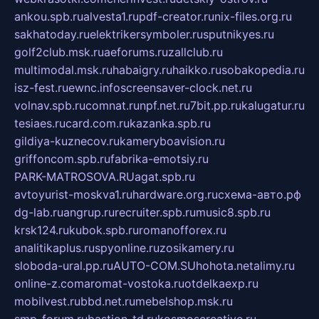
ankou.spb.ru
alvesta1.ru
pdf-creator.ru
nix-files.org.ru
sakhatoday.ru
elektrikersymboler.ru
sputnikyes.ru
golf2club.msk.ru
aeforums.ru
zallclub.ru
multimodal.msk.ru
habaigry.ru
haikko.ru
sobakopedia.ru
isz-fest.ru
ewnc.info
screensaver-clock.net.ru
volnav.spb.ru
comnat.ru
npf.net.ru
7bit.pp.ru
kalugatur.ru
tesiaes.ru
card.com.ru
kazanka.spb.ru
gildiya-kuznecov.ru
kameryboavision.ru
griffoncom.spb.ru
fabrika-emotsiy.ru
PARK-MATROSOVA.RU
agat.spb.ru
avtoyurist-moskva1.ru
hardware.org.ru
схема-авто.рф
dg-lab.ru
angrup.ru
recruiter.spb.ru
music8.spb.ru
krsk124.ru
kubok.spb.ru
romanofforex.ru
analitikaplus.ru
spyonline.ru
zosikamery.ru
sloboda-ural.pp.ru
AUTO-COM.SU
hohota.net
alimy.ru
online-z.com
aromat-vostoka.ru
otdelkaexp.ru
mobilvest.ru
bbd.net.ru
mebelshop.msk.ru