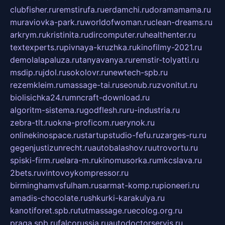
clubfisher.ru
remstirufa.ru
erdamchi.ru
doramamama.ru
muraviovka-park.ru
worldofwoman.ru
clean-dreams.ru
arkrym.ru
kristinita.ru
dircomputer.ru
healthenter.ru
textexperts.ru
pivnaya-kruzhka.ru
kinofilmy-2021.ru
demolalapaluza.ru
tanyavanya.ru
remstir-tolyatti.ru
msdip.ru
jdol.ru
sokolovr.ru
newtech-spb.ru
rezemkleim.ru
massage-tai.ru
seonub.ru
zvonitut.ru
biolisichka24.ru
mncraft-download.ru
algoritm-sistema.ru
godflesh.ru
ru-industria.ru
zebra-tlt.ru
okna-proficom.ru
erynok.ru
onlinekinospace.ru
startupstudio-fefu.ru
zarges-ru.ru
gegenjustizunrecht.ru
autobalashov.ru
utrovortu.ru
spiski-firm.ru
elara-m.ru
kinomusorka.ru
mkcslava.ru
2bets.ru
vintovoykompressor.ru
birminghamvsfulham.ru
sarmat-komp.ru
pioneeri.ru
amadis-chocolate.ru
shkurki-karakulya.ru
kanotiforet.spb.ru
tutmassage.ru
ecolog.org.ru
praga.spb.ru
falcorussia.ru
autodoctorservis.ru