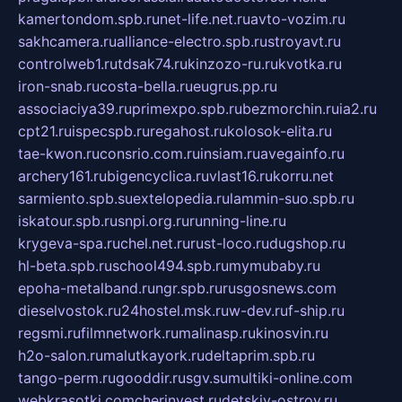
kamertondom.spb.ru
net-life.net.ru
avto-vozim.ru
sakhcamera.ru
alliance-electro.spb.ru
stroyavt.ru
controlweb1.ru
tdsak74.ru
kinzozo-ru.ru
kvotka.ru
iron-snab.ru
costa-bella.ru
eugrus.pp.ru
associaciya39.ru
primexpo.spb.ru
bezmorchin.ru
ia2.ru
cpt21.ru
ispecspb.ru
regahost.ru
kolosok-elita.ru
tae-kwon.ru
consrio.com.ru
insiam.ru
avegainfo.ru
archery161.ru
bigencyclica.ru
vlast16.ru
korru.net
sarmiento.spb.su
extelopedia.ru
lammin-suo.spb.ru
iskatour.spb.ru
snpi.org.ru
running-line.ru
krygeva-spa.ru
chel.net.ru
rust-loco.ru
dugshop.ru
hl-beta.spb.ru
school494.spb.ru
mymubaby.ru
epoha-metalband.ru
ngr.spb.ru
rusgosnews.com
dieselvostok.ru
24hostel.msk.ru
w-dev.ru
f-ship.ru
regsmi.ru
filmnetwork.ru
malinasp.ru
kinosvin.ru
h2o-salon.ru
malutkayork.ru
deltaprim.spb.ru
tango-perm.ru
gooddir.ru
sgv.su
multiki-online.com
webkrasotki.com
cherinvest.ru
detskiy-ostrov.ru