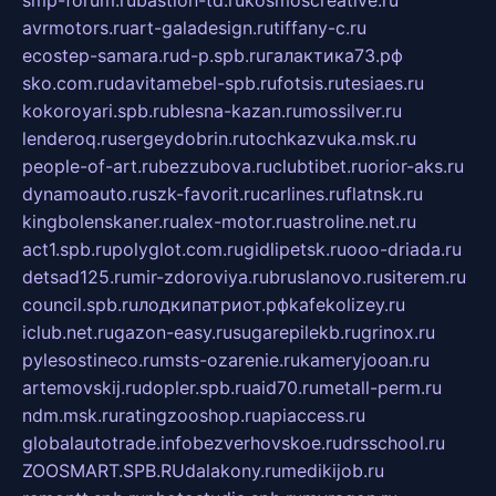
smp-forum.ru
bastion-td.ru
kosmoscreative.ru
avrmotors.ru
art-galadesign.ru
tiffany-c.ru
ecostep-samara.ru
d-p.spb.ru
галактика73.рф
sko.com.ru
davitamebel-spb.ru
fotsis.ru
tesiaes.ru
kokoroyari.spb.ru
blesna-kazan.ru
mossilver.ru
lenderoq.ru
sergeydobrin.ru
tochkazvuka.msk.ru
people-of-art.ru
bezzubova.ru
clubtibet.ru
orior-aks.ru
dynamoauto.ru
szk-favorit.ru
carlines.ru
flatnsk.ru
kingbolenskaner.ru
alex-motor.ru
astroline.net.ru
act1.spb.ru
polyglot.com.ru
gidlipetsk.ru
ooo-driada.ru
detsad125.ru
mir-zdoroviya.ru
bruslanovo.ru
siterem.ru
council.spb.ru
лодкипатриот.рф
kafekolizey.ru
iclub.net.ru
gazon-easy.ru
sugarepilekb.ru
grinox.ru
pylesostineco.ru
msts-ozarenie.ru
kameryjooan.ru
artemovskij.ru
dopler.spb.ru
aid70.ru
metall-perm.ru
ndm.msk.ru
ratingzooshop.ru
apiaccess.ru
globalautotrade.info
bezverhovskoe.ru
drsschool.ru
ZOOSMART.SPB.RU
dalakony.ru
medikijob.ru