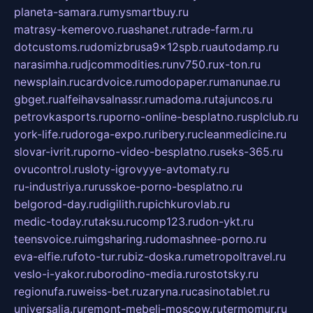
planeta-samara.ru
mysmartbuy.ru
matrasy-kemerovo.ru
ashanet.ru
trade-farm.ru
dotcustoms.ru
domizbrusa9x12spb.ru
autodamp.ru
narasimha.ru
djcommodities.ru
nv750.ru
x-ton.ru
newsplain.ru
cardvoice.ru
modopaper.ru
manunae.ru
gbget.ru
alfeihavsalnassr.ru
madoma.ru
tajuncos.ru
petrovkasports.ru
porno-online-besplatno.ru
splclub.ru
york-life.ru
doroga-expo.ru
ribery.ru
cleanmedicine.ru
slovar-ivrit.ru
porno-video-besplatno.ru
seks-365.ru
ovucontrol.ru
sloty-igrovyye-avtomaty.ru
ru-industriya.ru
russkoe-porno-besplatno.ru
belgorod-day.ru
digilith.ru
pichkurovlab.ru
medic-today.ru
taksu.ru
comp123.ru
don-ykt.ru
teensvoice.ru
imgsharing.ru
domashnee-porno.ru
eva-elfie.ru
foto-tur.ru
biz-doska.ru
metropoltravel.ru
veslo-i-yakor.ru
borodino-media.ru
rostotsky.ru
regionufa.ru
weiss-bet.ru
zaryna.ru
casinotablet.ru
universalia.ru
remont-mebeli-moscow.ru
termomur.ru