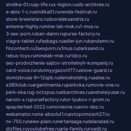
sindika-01.ru
sp-life.ru
x-legion.ru
sib-archives.ru
e-abis-1-c.ru
sindika01.ru
venda-festival.ru
store-brawlstars.ru
dooraleksandria.ru
antenna-highly.ru
mine-lab-msk.ru
1-mus.ru
3-sex-porn.ru
ban-damn.ru
purse-factory.ru
viagra-tablet.ru
fasbags.ru
adler-jun.ru
bandamn.ru
fincontech.ru
3sexporn.ru
1mus.ru
darksand.ru
rebus-toys.ru
minelab-msk.ru
rtdco.ru
seo-prodvizhenie-sajtov-stroitelnyh-kompanij.ru
card-voice.ru
rulonnyygazon177.ru
snow-guard.ru
domizbrusa-9x12spb.ru
demaholding.ru
aalse.ru
a380club.ru
argentinamia.ru
perkoka.ru
movie-one.ru
perk-oka.ru
g-octopus.ru
sibarchives.ru
andreislyusar.ru
naruto-x.ru
pursefactory.ru
tor-lyubov-i-grom.ru
spayderhed-2022.ru
movieone.ru
evro-dez.ru
webamator.ru
ma-absolut1.ru
avtopomosch27.ru
nv-750.ru
news-plain.ru
nertansaga.ru
delanalad.ru
dizfiles.ru
youtubefree.ru
aria-family.ru
roadli.ru