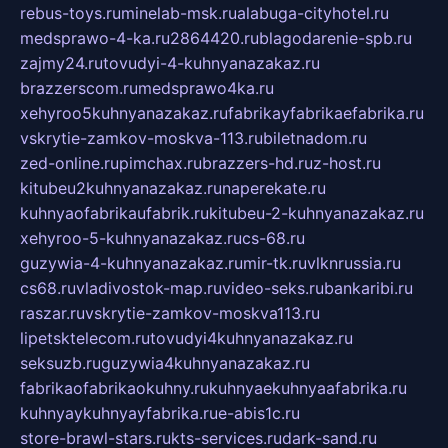
rebus-toys.ru
minelab-msk.ru
alabuga-cityhotel.ru
medsprawo-4-ka.ru
2864420.ru
blagodarenie-spb.ru
zajmy24.ru
tovudyi-4-kuhnyanazakaz.ru
brazzerscom.ru
medsprawo4ka.ru
xehyroo5kuhnyanazakaz.ru
fabrikayfabrikaefabrika.ru
vskrytie-zamkov-moskva-113.ru
biletnadom.ru
zed-online.ru
pimchax.ru
brazzers-hd.ru
z-host.ru
kitubeu2kuhnyanazakaz.ru
naperekate.ru
kuhnyaofabrikaufabrik.ru
kitubeu-2-kuhnyanazakaz.ru
xehyroo-5-kuhnyanazakaz.ru
cs-68.ru
guzywia-4-kuhnyanazakaz.ru
mir-tk.ru
vlknrussia.ru
cs68.ru
vladivostok-map.ru
video-seks.ru
bankaribi.ru
raszar.ru
vskrytie-zamkov-moskva113.ru
lipetsktelecom.ru
tovudyi4kuhnyanazakaz.ru
seksuzb.ru
guzywia4kuhnyanazakaz.ru
fabrikaofabrikaokuhny.ru
kuhnyaekuhnyaafabrika.ru
kuhnyaykuhnyayfabrika.ru
e-abis1c.ru
store-brawl-stars.ru
kts-services.ru
dark-sand.ru