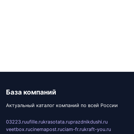
База компаний
Актуальный каталог компаний по всей России
03223.ru
ufille.ru
krasotata.ru
prazdnikdushi.ru
veetbox.ru
cinemapost.ru
ciam-fr.ru
kraft-you.ru