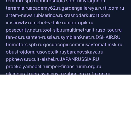
remontt.spb.ru
photostudia.spb.ru
myragon.ru
terramia.ru
academy62.ru
gardengallereya.ru
rti.com.ru
artem-news.ru
biserinca.ru
krasnodarkurort.com
imshowtv.ru
mebel-v-tule.ru
mobtopik.ru
pcsecurity.net.ru
tool-sib.ru
multimetrunit.ru
sp-tour.ru
fan-cs.ru
santeh-russia.ru
symbian9.net.ru
DSHAIR.RU
tmmotors.spb.ru
xjocuricopii.com
musavtomat.msk.ru
obustrojdom.ru
sovetcik.ru
ybaranovskaya.ru
ppknews.ru
cult-alshei.ru
JAPANRUSSIA.RU
proekciyamebel.ru
imper-finans.ru
rim.org.ru
glamourai.ru
brassminus.ru
zabor-pro.ru
ftn.pp.ru
dorogoe58.ru
laimengpacker.ru
kuzova-zapchasti.ru
sageerp.ru
taxodrom.ru
dsrazvitie.ru
hardcity.net.ru
ratinghomegames.ru
topservice25.ru
gubernyan.ru
gtglasslined.ru
ii4.ru
tssport.spb.ru
andorra24.com
blackwallstreet.ru
oboimos.ru
optim-doors.com.ru
ikuch.ru
nycr.org.ru
npa21.ru
vremya-ch.spb.ru
desert000.ru
ivtorgi.ru
ifiori.ru
catalog-statei.ru