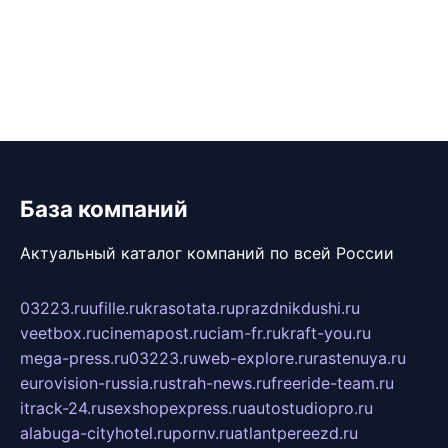
База компаний
Актуальный каталог компаний по всей России
03223.ru
ufille.ru
krasotata.ru
prazdnikdushi.ru
veetbox.ru
cinemapost.ru
ciam-fr.ru
kraft-you.ru
mega-press.ru
03223.ru
web-explore.ru
rastenuya.ru
eurovision-russia.ru
strah-news.ru
freeride-team.ru
itrack-24.ru
sexshopexpress.ru
autostudiopro.ru
alabuga-cityhotel.ru
pornv.ru
atlantpereezd.ru