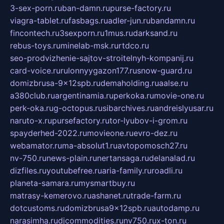
3-sex-porn.ru
ban-damn.ru
purse-factory.ru
viagra-tablet.ru
fasbags.ru
adler-jun.ru
bandamn.ru
fincontech.ru
3sexporn.ru
1mus.ru
darksand.ru
rebus-toys.ru
minelab-msk.ru
rtdco.ru
seo-prodvizhenie-sajtov-stroitelnyh-kompanij.ru
card-voice.ru
rulonnyygazon177.ru
snow-guard.ru
domizbrusa-9x12spb.ru
demaholding.ru
aalse.ru
a380club.ru
argentinamia.ru
perkoka.ru
movie-one.ru
perk-oka.ru
g-octopus.ru
sibarchives.ru
andreislyusar.ru
naruto-x.ru
pursefactory.ru
tor-lyubov-i-grom.ru
spayderhed-2022.ru
movieone.ru
evro-dez.ru
webamator.ru
ma-absolut1.ru
avtopomosch27.ru
nv-750.ru
news-plain.ru
nertansaga.ru
delanalad.ru
dizfiles.ru
youtubefree.ru
aria-family.ru
roadli.ru
planeta-samara.ru
mysmartbuy.ru
matrasy-kemerovo.ru
ashanet.ru
trade-farm.ru
dotcustoms.ru
domizbrusa9x12spb.ru
autodamp.ru
narasimha.ru
djcommodities.ru
nv750.ru
x-ton.ru