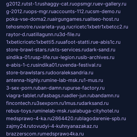
g2012.ru
tst-1.ru
shaggy-cat.ru
opsmgr.ru
ev-gallery.ru
g-2012.ru
ops-mgr.ru
accounts-112.ru
csm-demo.ru
poka-vse-doma2.ru
airgungames.ru
allseo-host.ru
tehosmotre.ru
varieta-yug.ru
cricetc1xbetr1xbetcc2.ru
raytor-d.ru
atillagunn.ru
3d-file.ru
1xbeticricetc1xbetti5.ru
uafoot-statti.ru
e-abis1c.ru
store-brawl-stars.ru
kts-services.ru
dark-sand.ru
sindika-01.ru
sp-life.ru
x-legion.ru
sib-archives.ru
e-abis-1-c.ru
sindika01.ru
venda-festival.ru
store-brawlstars.ru
dooraleksandria.ru
antenna-highly.ru
mine-lab-msk.ru
1-mus.ru
3-sex-porn.ru
ban-damn.ru
purse-factory.ru
viagra-tablet.ru
fasbags.ru
adler-jun.ru
bandamn.ru
fincontech.ru
3sexporn.ru
1mus.ru
darksand.ru
rebus-toys.ru
minelab-msk.ru
alabuga-cityhotel.ru
medsprawo-4-ka.ru
2864420.ru
blagodarenie-spb.ru
zajmy24.ru
tovudyi-4-kuhnyanazakaz.ru
brazzerscom.ru
medsprawo4ka.ru