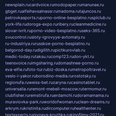
newsplain.ru
cardvoice.ru
modopaper.ru
manunae.ru
gbget.ru
alfeihavsalnassr.ru
madoma.ru
tajuncos.ru
petrovkasports.ru
porno-online-besplatno.ru
splclub.ru
york-life.ru
doroga-expo.ru
ribery.ru
cleanmedicine.ru
slovar-ivrit.ru
porno-video-besplatno.ru
seks-365.ru
ovucontrol.ru
sloty-igrovyye-avtomaty.ru
ru-industriya.ru
russkoe-porno-besplatno.ru
belgorod-day.ru
digilith.ru
pichkurovlab.ru
medic-today.ru
taksu.ru
comp123.ru
don-ykt.ru
teensvoice.ru
imgsharing.ru
domashnee-porno.ru
eva-elfie.ru
foto-tur.ru
biz-doska.ru
metropoltravel.ru
veslo-i-yakor.ru
borodino-media.ru
rostotsky.ru
regionufa.ru
weiss-bet.ru
zaryna.ru
casinotablet.ru
universalia.ru
remont-mebeli-moscow.ru
termomur.ru
clubfisher.ru
remstirufa.ru
erdamchi.ru
doramamama.ru
muraviovka-park.ru
worldofwoman.ru
clean-dreams.ru
arkrym.ru
kristinita.ru
dircomputer.ru
healthenter.ru
textexperts.ru
pivnaya-kruzhka.ru
kinofilmy-2021.ru