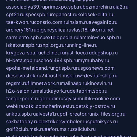
associaciya39.ru
primexpo.spb.ru
bezmorchin.ru
ia2.ru
cpt21.ru
ispecspb.ru
regahost.ru
kolosok-elita.ru
tae-kwon.ru
consrio.com.ru
insiam.ru
avegainfo.ru
archery161.ru
bigencyclica.ru
vlast16.ru
korru.net
sarmiento.spb.su
extelopedia.ru
lammin-suo.spb.ru
iskatour.spb.ru
snpi.org.ru
running-line.ru
krygeva-spa.ru
chel.net.ru
rust-loco.ru
dugshop.ru
hl-beta.spb.ru
school494.spb.ru
mymubaby.ru
epoha-metalband.ru
ngr.spb.ru
rusgosnews.com
dieselvostok.ru
24hostel.msk.ru
w-dev.ru
f-ship.ru
regsmi.ru
filmnetwork.ru
malinasp.ru
kinosvin.ru
h2o-salon.ru
malutkayork.ru
deltaprim.spb.ru
tango-perm.ru
gooddir.ru
sgv.su
multiki-online.com
webkrasotki.com
cherinvest.ru
detskiy-ostrov.ru
ankou.spb.ru
alvesta1.ru
pdf-creator.ru
nix-files.org.ru
sakhatoday.ru
elektrikersymboler.ru
sputnikyes.ru
golf2club.msk.ru
aeforums.ru
zallclub.ru
multimodal.msk.ru
habaigry.ru
haikko.ru
sobakopedia.ru