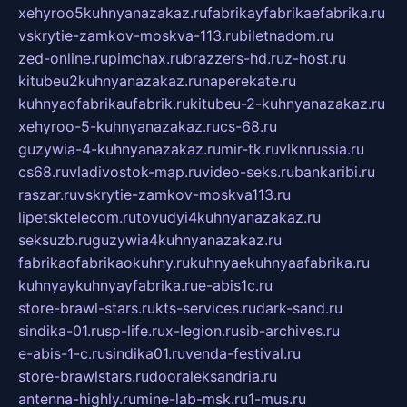
xehyroo5kuhnyanazakaz.ru
fabrikayfabrikaefabrika.ru
vskrytie-zamkov-moskva-113.ru
biletnadom.ru
zed-online.ru
pimchax.ru
brazzers-hd.ru
z-host.ru
kitubeu2kuhnyanazakaz.ru
naperekate.ru
kuhnyaofabrikaufabrik.ru
kitubeu-2-kuhnyanazakaz.ru
xehyroo-5-kuhnyanazakaz.ru
cs-68.ru
guzywia-4-kuhnyanazakaz.ru
mir-tk.ru
vlknrussia.ru
cs68.ru
vladivostok-map.ru
video-seks.ru
bankaribi.ru
raszar.ru
vskrytie-zamkov-moskva113.ru
lipetsktelecom.ru
tovudyi4kuhnyanazakaz.ru
seksuzb.ru
guzywia4kuhnyanazakaz.ru
fabrikaofabrikaokuhny.ru
kuhnyaekuhnyaafabrika.ru
kuhnyaykuhnyayfabrika.ru
e-abis1c.ru
store-brawl-stars.ru
kts-services.ru
dark-sand.ru
sindika-01.ru
sp-life.ru
x-legion.ru
sib-archives.ru
e-abis-1-c.ru
sindika01.ru
venda-festival.ru
store-brawlstars.ru
dooraleksandria.ru
antenna-highly.ru
mine-lab-msk.ru
1-mus.ru