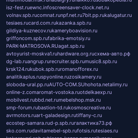
isz-fest.ru
ewnc.info
screensaver-clock.net.ru
volnav.spb.ru
comnat.ru
npf.net.ru
7bit.pp.ru
kalugatur.ru
tesiaes.ru
card.com.ru
kazanka.spb.ru
gildiya-kuznecov.ru
kameryboavision.ru
griffoncom.spb.ru
fabrika-emotsiy.ru
PARK-MATROSOVA.RU
agat.spb.ru
avtoyurist-moskva1.ru
hardware.org.ru
схема-авто.рф
dg-lab.ru
angrup.ru
recruiter.spb.ru
music8.spb.ru
krsk124.ru
kubok.spb.ru
romanofforex.ru
analitikaplus.ru
spyonline.ru
zosikamery.ru
sloboda-ural.pp.ru
AUTO-COM.SU
hohota.net
alimy.ru
online-z.com
aromat-vostoka.ru
otdelkaexp.ru
mobilvest.ru
bbd.net.ru
mebelshop.msk.ru
smp-forum.ru
bastion-td.ru
kosmoscreative.ru
avrmotors.ru
art-galadesign.ru
tiffany-c.ru
ecostep-samara.ru
d-p.spb.ru
галактика73.рф
sko.com.ru
davitamebel-spb.ru
fotsis.ru
tesiaes.ru