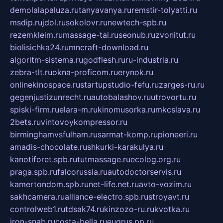
demolalapaluza.ru
tanyavanya.ru
remstir-tolyatti.ru
msdip.ru
jdol.ru
sokolovr.ru
newtech-spb.ru
rezemkleim.ru
massage-tai.ru
seonub.ru
zvonitut.ru
biolisichka24.ru
mncraft-download.ru
algoritm-sistema.ru
godflesh.ru
ru-industria.ru
zebra-tlt.ru
okna-proficom.ru
erynok.ru
onlinekinospace.ru
startupstudio-fefu.ru
zarges-ru.ru
gegenjustizunrecht.ru
autobalashov.ru
utrovortu.ru
spiski-firm.ru
elara-m.ru
kinomusorka.ru
mkcslava.ru
2bets.ru
vintovoykompressor.ru
birminghamvsfulham.ru
sarmat-komp.ru
pioneeri.ru
amadis-chocolate.ru
shkurki-karakulya.ru
kanotiforet.spb.ru
tutmassage.ru
ecolog.org.ru
praga.spb.ru
falcorussia.ru
autodoctorservis.ru
kamertondom.spb.ru
net-life.net.ru
avto-vozim.ru
sakhcamera.ru
alliance-electro.spb.ru
stroyavt.ru
controlweb1.ru
tdsak74.ru
kinzozo-ru.ru
kvotka.ru
iron-snab.ru
costa-bella.ru
eugrus.pp.ru