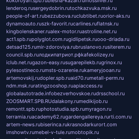
kokoroyari.spb.ru
blesna-kazan.ru
mossilver.ru
lenderoq.ru
sergeydobrin.ru
tochkazvuka.msk.ru
people-of-art.ru
bezzubova.ru
clubtibet.ru
orior-aks.ru
dynamoauto.ru
szk-favorit.ru
carlines.ru
flatnsk.ru
kingbolenskaner.ru
alex-motor.ru
astroline.net.ru
act1.spb.ru
polyglot.com.ru
gidlipetsk.ru
ooo-driada.ru
detsad125.ru
mir-zdoroviya.ru
bruslanovo.ru
siterem.ru
council.spb.ru
лодкипатриот.рф
kafekolizey.ru
iclub.net.ru
gazon-easy.ru
sugarepilekb.ru
grinox.ru
pylesostineco.ru
msts-ozarenie.ru
kameryjooan.ru
artemovskij.ru
dopler.spb.ru
aid70.ru
metall-perm.ru
ndm.msk.ru
ratingzooshop.ru
apiaccess.ru
globalautotrade.info
bezverhovskoe.ru
drsschool.ru
ZOOSMART.SPB.RU
dalakony.ru
medikijob.ru
remontt.spb.ru
photostudia.spb.ru
myragon.ru
terramia.ru
academy62.ru
gardengallereya.ru
rti.com.ru
artem-news.ru
biserinca.ru
krasnodarkurort.com
imshowtv.ru
mebel-v-tule.ru
mobtopik.ru