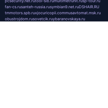
pcsecurity.net.ru
tool-sib.ru
multimetrunit.ru
sp-tour.ru
fan-cs.ru
santeh-russia.ru
symbian9.net.ru
DSHAIR.RU
tmmotors.spb.ru
xjocuricopii.com
musavtomat.msk.ru
obustrojdom.ru
sovetcik.ru
ybaranovskaya.ru
ppknews.ru
cult-alshei.ru
JAPANRUSSIA.RU
proekciyamebel.ru
imper-finans.ru
rim.org.ru
glamourai.ru
brassminus.ru
zabor-pro.ru
ftn.pp.ru
dorogoe58.ru
laimengpacker.ru
kuzova-zapchasti.ru
sageerp.ru
taxodrom.ru
dsrazvitie.ru
hardcity.net.ru
ratinghomegames.ru
topservice25.ru
gubernyan.ru
gtglasslined.ru
ii4.ru
tssport.spb.ru
andorra24.com
blackwallstreet.ru
oboimos.ru
optim-doors.com.ru
ikuch.ru
nycr.org.ru
npa21.ru
vremya-ch.spb.ru
desert000.ru
ivtorgi.ru
ifiori.ru
catalog-statei.ru
dcv.org.ru
spetsmaster174.ru
ipkameryhiseeu.ru
dum26.ru
ruspol.spb.ru
fr-opendp.ru
kam-solnyshko.ru
cheyenne-arapaho.ru
sevzapmetal.spb.ru
ted-lapidus.spb.ru
parasite-eliminator.ru