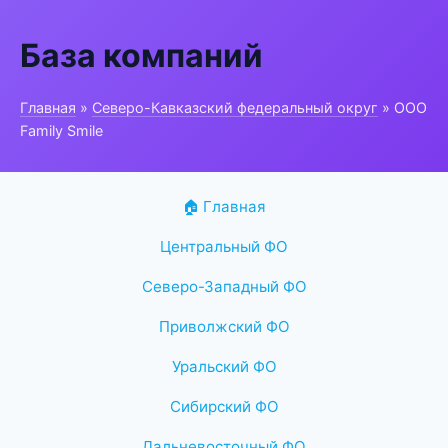
База компаний
Главная
»
Северо-Кавказский федеральный округ
» ООО
Family Smile
🏠 Главная
Центральный ФО
Северо-Западный ФО
Приволжский ФО
Уральский ФО
Сибирский ФО
Дальневосточный ФО