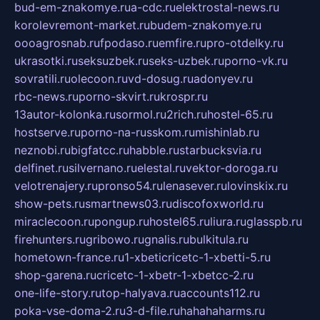
bud-em-znakomye.ru
a-cdc.ru
elektrostal-news.ru
korolevremont-market.ru
budem-znakomye.ru
oooagrosnab.ru
fpodaso.ru
emfire.ru
pro-otdelky.ru
ukrasotki.ru
seksuzbek.ru
seks-uzbek.ru
porno-vk.ru
sovratili.ru
olecoon.ru
vd-dosug.ru
adonyev.ru
rbc-news.ru
porno-skvirt.ru
krospr.ru
13autor-kolonka.ru
sormol.ru
2rich.ru
hostel-65.ru
hostserve.ru
porno-na-russkom.ru
mishinlab.ru
neznobi.ru
bigfatcc.ru
habble.ru
starbucksvia.ru
delfinet.ru
silvernano.ru
elestal.ru
vektor-doroga.ru
velotrenajery.ru
pronso54.ru
lenasever.ru
lovinskix.ru
show-pets.ru
smartnews03.ru
discofoxworld.ru
miraclecoon.ru
pongup.ru
hostel65.ru
liura.ru
glasspb.ru
firehunters.ru
gribowo.ru
gnalis.ru
bulkitula.ru
hometown-france.ru
1-xbeticricetc-1-xbetti-5.ru
shop-garena.ru
cricetc-1-xbetr-1-xbetcc-2.ru
one-life-story.ru
top-halyava.ru
accounts112.ru
poka-vse-doma-2.ru
3-d-file.ru
hahahaharms.ru