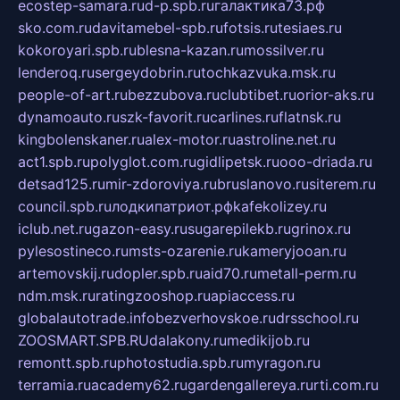
ecostep-samara.ru
d-p.spb.ru
галактика73.рф
sko.com.ru
davitamebel-spb.ru
fotsis.ru
tesiaes.ru
kokoroyari.spb.ru
blesna-kazan.ru
mossilver.ru
lenderoq.ru
sergeydobrin.ru
tochkazvuka.msk.ru
people-of-art.ru
bezzubova.ru
clubtibet.ru
orior-aks.ru
dynamoauto.ru
szk-favorit.ru
carlines.ru
flatnsk.ru
kingbolenskaner.ru
alex-motor.ru
astroline.net.ru
act1.spb.ru
polyglot.com.ru
gidlipetsk.ru
ooo-driada.ru
detsad125.ru
mir-zdoroviya.ru
bruslanovo.ru
siterem.ru
council.spb.ru
лодкипатриот.рф
kafekolizey.ru
iclub.net.ru
gazon-easy.ru
sugarepilekb.ru
grinox.ru
pylesostineco.ru
msts-ozarenie.ru
kameryjooan.ru
artemovskij.ru
dopler.spb.ru
aid70.ru
metall-perm.ru
ndm.msk.ru
ratingzooshop.ru
apiaccess.ru
globalautotrade.info
bezverhovskoe.ru
drsschool.ru
ZOOSMART.SPB.RU
dalakony.ru
medikijob.ru
remontt.spb.ru
photostudia.spb.ru
myragon.ru
terramia.ru
academy62.ru
gardengallereya.ru
rti.com.ru