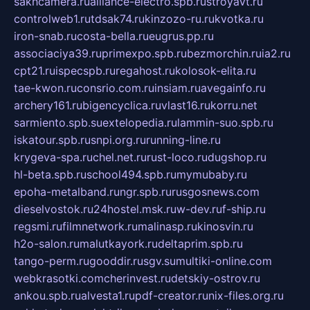
sakhcamera.ru
alliance-electro.spb.ru
stroyavt.ru
controlweb1.ru
tdsak74.ru
kinzozo-ru.ru
kvotka.ru
iron-snab.ru
costa-bella.ru
eugrus.pp.ru
associaciya39.ru
primexpo.spb.ru
bezmorchin.ru
ia2.ru
cpt21.ru
ispecspb.ru
regahost.ru
kolosok-elita.ru
tae-kwon.ru
consrio.com.ru
insiam.ru
avegainfo.ru
archery161.ru
bigencyclica.ru
vlast16.ru
korru.net
sarmiento.spb.su
extelopedia.ru
lammin-suo.spb.ru
iskatour.spb.ru
snpi.org.ru
running-line.ru
krygeva-spa.ru
chel.net.ru
rust-loco.ru
dugshop.ru
hl-beta.spb.ru
school494.spb.ru
mymubaby.ru
epoha-metalband.ru
ngr.spb.ru
rusgosnews.com
dieselvostok.ru
24hostel.msk.ru
w-dev.ru
f-ship.ru
regsmi.ru
filmnetwork.ru
malinasp.ru
kinosvin.ru
h2o-salon.ru
malutkayork.ru
deltaprim.spb.ru
tango-perm.ru
gooddir.ru
sgv.su
multiki-online.com
webkrasotki.com
cherinvest.ru
detskiy-ostrov.ru
ankou.spb.ru
alvesta1.ru
pdf-creator.ru
nix-files.org.ru