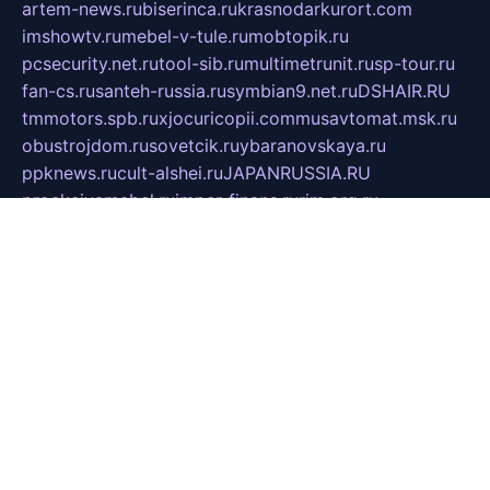
artem-news.ru
biserinca.ru
krasnodarkurort.com
imshowtv.ru
mebel-v-tule.ru
mobtopik.ru
pcsecurity.net.ru
tool-sib.ru
multimetrunit.ru
sp-tour.ru
fan-cs.ru
santeh-russia.ru
symbian9.net.ru
DSHAIR.RU
tmmotors.spb.ru
xjocuricopii.com
musavtomat.msk.ru
obustrojdom.ru
sovetcik.ru
ybaranovskaya.ru
ppknews.ru
cult-alshei.ru
JAPANRUSSIA.RU
proekciyamebel.ru
imper-finans.ru
rim.org.ru
glamourai.ru
brassminus.ru
zabor-pro.ru
ftn.pp.ru
dorogoe58.ru
laimengpacker.ru
kuzova-zapchasti.ru
sageerp.ru
taxodrom.ru
dsrazvitie.ru
hardcity.net.ru
ratinghomegames.ru
topservice25.ru
gubernyan.ru
gtglasslined.ru
ii4.ru
tssport.spb.ru
andorra24.com
blackwallstreet.ru
oboimos.ru
optim-doors.com.ru
ikuch.ru
nycr.org.ru
npa21.ru
vremya-ch.spb.ru
desert000.ru
ivtorgi.ru
ifiori.ru
catalog-statei.ru
dcv.org.ru
spetsmaster174.ru
ipkameryhiseeu.ru
dum26.ru
ruspol.spb.ru
fr-opendp.ru
kam-solnyshko.ru