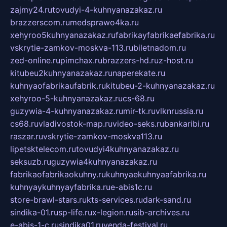
zajmy24.ru
tovudyi-4-kuhnyanazakaz.ru
brazzerscom.ru
medsprawo4ka.ru
xehyroo5kuhnyanazakaz.ru
fabrikayfabrikaefabrika.ru
vskrytie-zamkov-moskva-113.ru
biletnadom.ru
zed-online.ru
pimchax.ru
brazzers-hd.ru
z-host.ru
kitubeu2kuhnyanazakaz.ru
naperekate.ru
kuhnyaofabrikaufabrik.ru
kitubeu-2-kuhnyanazakaz.ru
xehyroo-5-kuhnyanazakaz.ru
cs-68.ru
guzywia-4-kuhnyanazakaz.ru
mir-tk.ru
vlknrussia.ru
cs68.ru
vladivostok-map.ru
video-seks.ru
bankaribi.ru
raszar.ru
vskrytie-zamkov-moskva113.ru
lipetsktelecom.ru
tovudyi4kuhnyanazakaz.ru
seksuzb.ru
guzywia4kuhnyanazakaz.ru
fabrikaofabrikaokuhny.ru
kuhnyaekuhnyaafabrika.ru
kuhnyaykuhnyayfabrika.ru
e-abis1c.ru
store-brawl-stars.ru
kts-services.ru
dark-sand.ru
sindika-01.ru
sp-life.ru
x-legion.ru
sib-archives.ru
e-abis-1-c.ru
sindika01.ru
venda-festival.ru