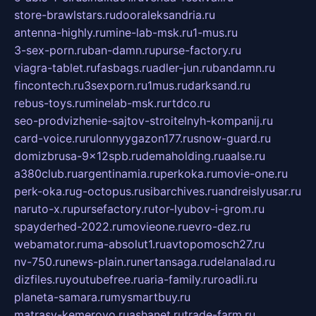
store-brawlstars.ru
dooraleksandria.ru
antenna-highly.ru
mine-lab-msk.ru
1-mus.ru
3-sex-porn.ru
ban-damn.ru
purse-factory.ru
viagra-tablet.ru
fasbags.ru
adler-jun.ru
bandamn.ru
fincontech.ru
3sexporn.ru
1mus.ru
darksand.ru
rebus-toys.ru
minelab-msk.ru
rtdco.ru
seo-prodvizhenie-sajtov-stroitelnyh-kompanij.ru
card-voice.ru
rulonnyygazon177.ru
snow-guard.ru
domizbrusa-9x12spb.ru
demaholding.ru
aalse.ru
a380club.ru
argentinamia.ru
perkoka.ru
movie-one.ru
perk-oka.ru
g-octopus.ru
sibarchives.ru
andreislyusar.ru
naruto-x.ru
pursefactory.ru
tor-lyubov-i-grom.ru
spayderhed-2022.ru
movieone.ru
evro-dez.ru
webamator.ru
ma-absolut1.ru
avtopomosch27.ru
nv-750.ru
news-plain.ru
nertansaga.ru
delanalad.ru
dizfiles.ru
youtubefree.ru
aria-family.ru
roadli.ru
planeta-samara.ru
mysmartbuy.ru
matrasy-kemerovo.ru
ashanet.ru
trade-farm.ru