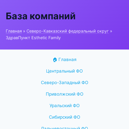
База компаний
Главная
»
Северо-Кавказский федеральный округ
»
ЗдравПункт Esthetic Family
🏠 Главная
Центральный ФО
Северо-Западный ФО
Приволжский ФО
Уральский ФО
Сибирский ФО
Дальневосточный ФО