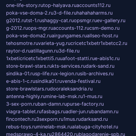
one-life-story.ru
top-halyava.ru
accounts112.ru
poka-vse-doma-2.ru
3-d-file.ru
hahahaharms.ru
g2012.ru
tst-1.ru
shaggy-cat.ru
opsmgr.ru
ev-gallery.ru
g-2012.ru
ops-mgr.ru
accounts-112.ru
csm-demo.ru
poka-vse-doma2.ru
airgungames.ru
allseo-host.ru
tehosmotre.ru
varieta-yug.ru
cricetc1xbetr1xbetcc2.ru
raytor-d.ru
atillagunn.ru
3d-file.ru
1xbeticricetc1xbetti5.ru
uafoot-statti.ru
e-abis1c.ru
store-brawl-stars.ru
kts-services.ru
dark-sand.ru
sindika-01.ru
sp-life.ru
x-legion.ru
sib-archives.ru
e-abis-1-c.ru
sindika01.ru
venda-festival.ru
store-brawlstars.ru
dooraleksandria.ru
antenna-highly.ru
mine-lab-msk.ru
1-mus.ru
3-sex-porn.ru
ban-damn.ru
purse-factory.ru
viagra-tablet.ru
fasbags.ru
adler-jun.ru
bandamn.ru
fincontech.ru
3sexporn.ru
1mus.ru
darksand.ru
rebus-toys.ru
minelab-msk.ru
alabuga-cityhotel.ru
medsprawo-4-ka.ru
2864420.ru
blagodarenie-spb.ru