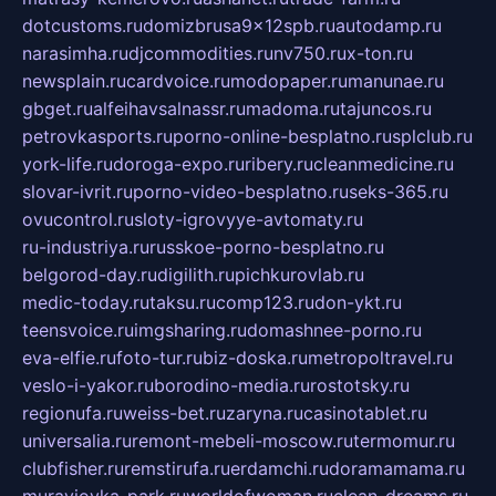
dotcustoms.ru
domizbrusa9x12spb.ru
autodamp.ru
narasimha.ru
djcommodities.ru
nv750.ru
x-ton.ru
newsplain.ru
cardvoice.ru
modopaper.ru
manunae.ru
gbget.ru
alfeihavsalnassr.ru
madoma.ru
tajuncos.ru
petrovkasports.ru
porno-online-besplatno.ru
splclub.ru
york-life.ru
doroga-expo.ru
ribery.ru
cleanmedicine.ru
slovar-ivrit.ru
porno-video-besplatno.ru
seks-365.ru
ovucontrol.ru
sloty-igrovyye-avtomaty.ru
ru-industriya.ru
russkoe-porno-besplatno.ru
belgorod-day.ru
digilith.ru
pichkurovlab.ru
medic-today.ru
taksu.ru
comp123.ru
don-ykt.ru
teensvoice.ru
imgsharing.ru
domashnee-porno.ru
eva-elfie.ru
foto-tur.ru
biz-doska.ru
metropoltravel.ru
veslo-i-yakor.ru
borodino-media.ru
rostotsky.ru
regionufa.ru
weiss-bet.ru
zaryna.ru
casinotablet.ru
universalia.ru
remont-mebeli-moscow.ru
termomur.ru
clubfisher.ru
remstirufa.ru
erdamchi.ru
doramamama.ru