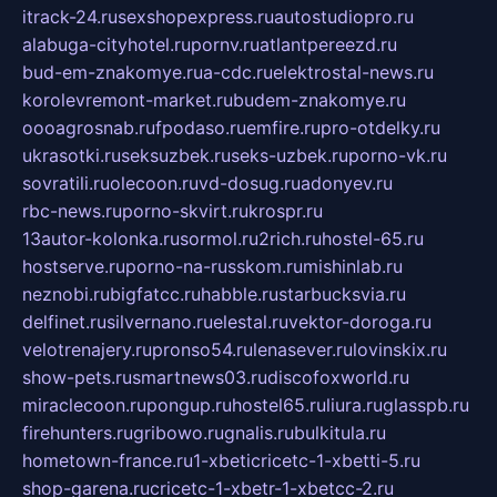
itrack-24.ru
sexshopexpress.ru
autostudiopro.ru
alabuga-cityhotel.ru
pornv.ru
atlantpereezd.ru
bud-em-znakomye.ru
a-cdc.ru
elektrostal-news.ru
korolevremont-market.ru
budem-znakomye.ru
oooagrosnab.ru
fpodaso.ru
emfire.ru
pro-otdelky.ru
ukrasotki.ru
seksuzbek.ru
seks-uzbek.ru
porno-vk.ru
sovratili.ru
olecoon.ru
vd-dosug.ru
adonyev.ru
rbc-news.ru
porno-skvirt.ru
krospr.ru
13autor-kolonka.ru
sormol.ru
2rich.ru
hostel-65.ru
hostserve.ru
porno-na-russkom.ru
mishinlab.ru
neznobi.ru
bigfatcc.ru
habble.ru
starbucksvia.ru
delfinet.ru
silvernano.ru
elestal.ru
vektor-doroga.ru
velotrenajery.ru
pronso54.ru
lenasever.ru
lovinskix.ru
show-pets.ru
smartnews03.ru
discofoxworld.ru
miraclecoon.ru
pongup.ru
hostel65.ru
liura.ru
glasspb.ru
firehunters.ru
gribowo.ru
gnalis.ru
bulkitula.ru
hometown-france.ru
1-xbeticricetc-1-xbetti-5.ru
shop-garena.ru
cricetc-1-xbetr-1-xbetcc-2.ru