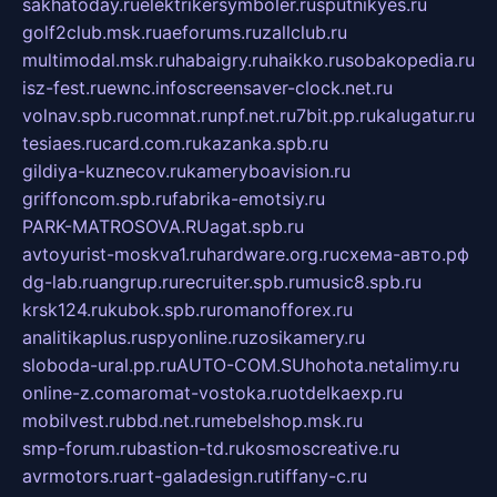
sakhatoday.ru
elektrikersymboler.ru
sputnikyes.ru
golf2club.msk.ru
aeforums.ru
zallclub.ru
multimodal.msk.ru
habaigry.ru
haikko.ru
sobakopedia.ru
isz-fest.ru
ewnc.info
screensaver-clock.net.ru
volnav.spb.ru
comnat.ru
npf.net.ru
7bit.pp.ru
kalugatur.ru
tesiaes.ru
card.com.ru
kazanka.spb.ru
gildiya-kuznecov.ru
kameryboavision.ru
griffoncom.spb.ru
fabrika-emotsiy.ru
PARK-MATROSOVA.RU
agat.spb.ru
avtoyurist-moskva1.ru
hardware.org.ru
схема-авто.рф
dg-lab.ru
angrup.ru
recruiter.spb.ru
music8.spb.ru
krsk124.ru
kubok.spb.ru
romanofforex.ru
analitikaplus.ru
spyonline.ru
zosikamery.ru
sloboda-ural.pp.ru
AUTO-COM.SU
hohota.net
alimy.ru
online-z.com
aromat-vostoka.ru
otdelkaexp.ru
mobilvest.ru
bbd.net.ru
mebelshop.msk.ru
smp-forum.ru
bastion-td.ru
kosmoscreative.ru
avrmotors.ru
art-galadesign.ru
tiffany-c.ru