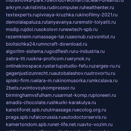
muraviovka-park.ru
worldofwoman.ru
clean-dreams.ru
arkrym.ru
kristinita.ru
dircomputer.ru
healthenter.ru
textexperts.ru
pivnaya-kruzhka.ru
kinofilmy-2021.ru
demolalapaluza.ru
tanyavanya.ru
remstir-tolyatti.ru
msdip.ru
jdol.ru
sokolovr.ru
newtech-spb.ru
rezemkleim.ru
massage-tai.ru
seonub.ru
zvonitut.ru
biolisichka24.ru
mncraft-download.ru
algoritm-sistema.ru
godflesh.ru
ru-industria.ru
zebra-tlt.ru
okna-proficom.ru
erynok.ru
onlinekinospace.ru
startupstudio-fefu.ru
zarges-ru.ru
gegenjustizunrecht.ru
autobalashov.ru
utrovortu.ru
spiski-firm.ru
elara-m.ru
kinomusorka.ru
mkcslava.ru
2bets.ru
vintovoykompressor.ru
birminghamvsfulham.ru
sarmat-komp.ru
pioneeri.ru
amadis-chocolate.ru
shkurki-karakulya.ru
kanotiforet.spb.ru
tutmassage.ru
ecolog.org.ru
praga.spb.ru
falcorussia.ru
autodoctorservis.ru
kamertondom.spb.ru
net-life.net.ru
avto-vozim.ru