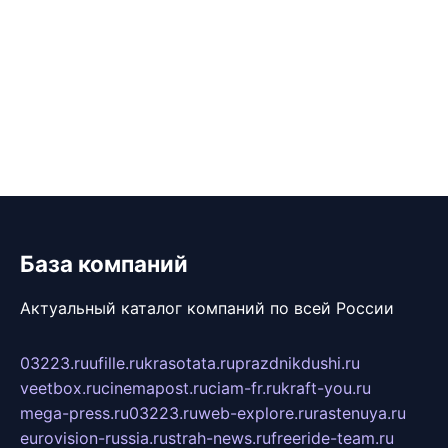
База компаний
Актуальный каталог компаний по всей России
03223.ru
ufille.ru
krasotata.ru
prazdnikdushi.ru
veetbox.ru
cinemapost.ru
ciam-fr.ru
kraft-you.ru
mega-press.ru
03223.ru
web-explore.ru
rastenuya.ru
eurovision-russia.ru
strah-news.ru
freeride-team.ru