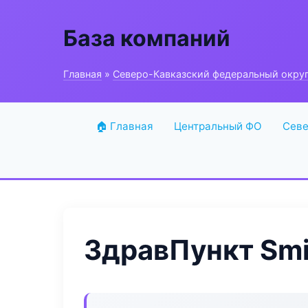
База компаний
Главная
»
Северо-Кавказский федеральный окру
🏠 Главная
Центральный ФО
Севе
ЗдравПункт Smi