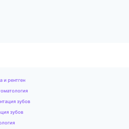
а и рентген
томатология
антация зубов
ация зубов
ология