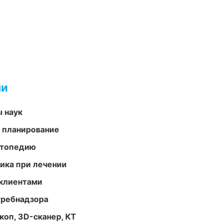
ми
ы наук
 планирование
ортопедию
тика при лечении
 клиентами
требнадзора
оп, 3D-сканер, КТ