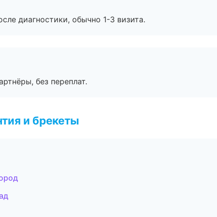
сле диагностики, обычно 1-3 визита.
артнёры, без переплат.
тия и брекеты
город
ад