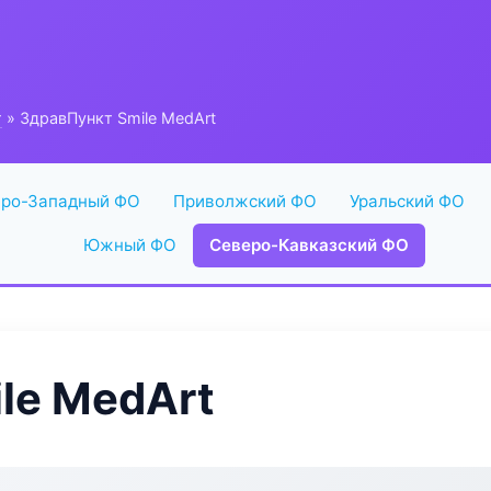
г
» ЗдравПункт Smile MedArt
ро-Западный ФО
Приволжский ФО
Уральский ФО
Южный ФО
Северо-Кавказский ФО
le MedArt